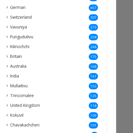
German
467
Switzerland
307
Vavuniya
273
Pungudutivu
258
Kilinochchi
248
Britain
175
Australia
168
India
161
Mullaitivu
152
Trincomalee
125
United Kingdom
118
Kokuvil
109
Chavakachcheri
101