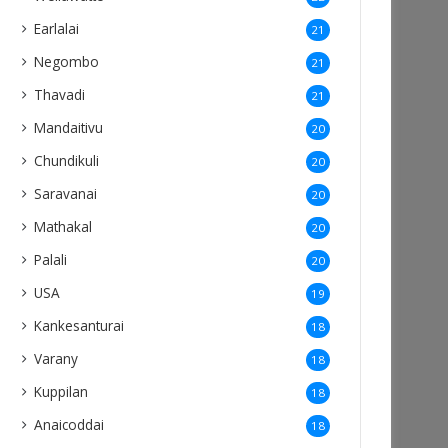
Earlalai
21
Negombo
21
Thavadi
21
Mandaitivu
20
Chundikuli
20
Saravanai
20
Mathakal
20
Palali
20
USA
19
Kankesanturai
18
Varany
18
Kuppilan
18
Anaicoddai
18