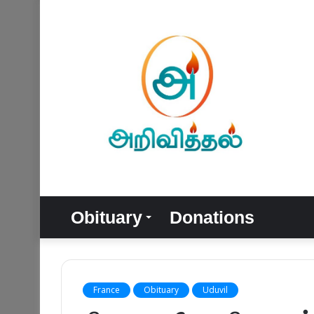
Obituary
Donations
France
Obituary
Uduvil