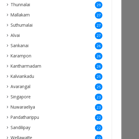
Thunnalai
29
Mallakam
27
Suthumalai
27
Alvai
27
Sankanai
26
Karampon
26
Kantharmadam
26
Kalviankadu
25
Avarangal
25
Singapore
23
Nuwaraeliya
23
Pandatharippu
22
Sandilipay
22
Wellawatte
22