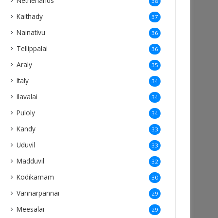
Netherlands
38
Kaithady
37
Nainativu
36
Tellippalai
36
Araly
35
Italy
34
Ilavalai
34
Puloly
34
Kandy
33
Uduvil
33
Madduvil
32
Kodikamam
30
Vannarpannai
29
Meesalai
29