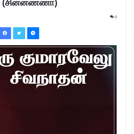
் (சின்னண்ணா)
0
Facebook
Twitter
Messenger