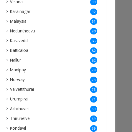
Velanai
99
Karainagar
92
Malaysia
91
Neduntheevu
90
Karaveddi
85
Batticaloa
82
Nallur
82
Manipay
79
Norway
73
Valvettithurai
73
Urumpirai
71
Achchuveli
69
Thirunelveli
69
Kondavil
69