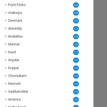
Point Pedro
68
malesiya
68
Denmark
65
Alaveddy
62
Analaitivu
58
Mannar
58
Inuvil
57
Ariyalai
55
Koppai
50
Chunnakam
50
Neerveli
40
Vaddukoddai
40
America
39