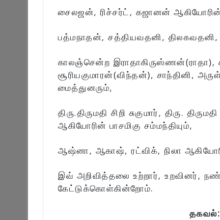
சைலஜன், ரிச்சர்ட், கஜானன் ஆகியோரின்
பத்மநாதன், சத்தியவதனி, திலகவதனி, 
காலஞ்சென்ற இராதாகிருஸ்ணன்(ராதா), 
சூரியகுமாரன்(விந்தன்), சாந்தினி, அர
மைத்துனரும்,
திரு.திருமதி சிறி சுகுமார், திரு. திரு
ஆகியோரின் பாசமிகு சம்மந்தியும்,
ஆஷ்னா, ஆகாஷ், ரட்விக், நிலா ஆகியோரி
இவ் அறிவித்தலை உற்றார், உறவினர், நண
கேட்டுக்கொள்கின்றோம்.
தகவல்