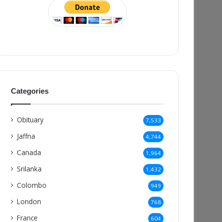
Categories
Obituary
7,533
Jaffna
4,744
Canada
1,964
Srilanka
1,432
Colombo
949
London
768
France
604