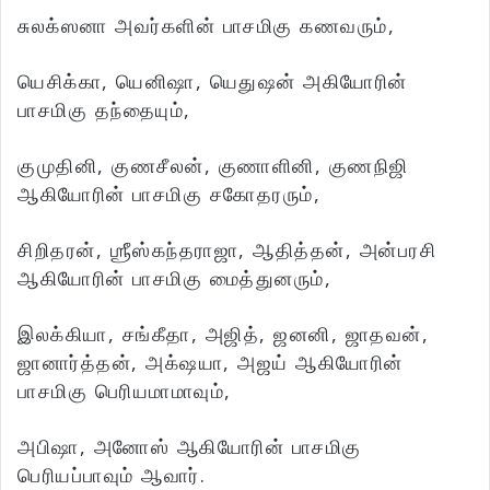
சுலக்ஸனா அவர்களின் பாசமிகு கணவரும்,
யெசிக்கா, யெனிஷா, யெதுஷன் அகியோரின்
பாசமிகு தந்தையும்,
குமுதினி, குணசீலன், குணாளினி, குணநிஜி
ஆகியோரின் பாசமிகு சகோதரரும்,
சிறிதரன், ஶ்ரீஸ்கந்தராஜா, ஆதித்தன், அன்பரசி
ஆகியோரின் பாசமிகு மைத்துனரும்,
இலக்கியா, சங்கீதா, அஜித், ஜனனி, ஜாதவன்,
ஜானார்த்தன், அக்‌ஷயா, அஜய் ஆகியோரின்
பாசமிகு பெரியமாமாவும்,
அபிஷா, அனோஸ் ஆகியோரின் பாசமிகு
பெரியப்பாவும் ஆவார்.