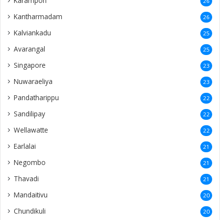
Karampon
26
Kantharmadam
26
Kalviankadu
25
Avarangal
25
Singapore
23
Nuwaraeliya
23
Pandatharippu
22
Sandilipay
22
Wellawatte
22
Earlalai
21
Negombo
21
Thavadi
21
Mandaitivu
20
Chundikuli
20