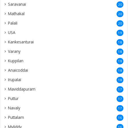
Saravanai
20
Mathakal
20
Palali
20
USA
19
Kankesanturai
18
Varany
18
Kuppilan
18
Anaicoddai
18
Irupalai
18
Maviddapuram
17
Puttur
17
Navaly
17
Puttalam
16
Myliddy
16