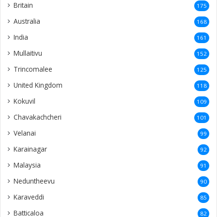
Britain
175
Australia
168
India
161
Mullaitivu
152
Trincomalee
125
United Kingdom
118
Kokuvil
109
Chavakachcheri
101
Velanai
99
Karainagar
92
Malaysia
91
Neduntheevu
90
Karaveddi
85
Batticaloa
82