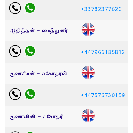
+33782377626
ஆதித்தன் – மைத்துனர்
+447966185812
குணசீலன் – சகோதரன்
+447576730159
குணாளினி – சகோதரி