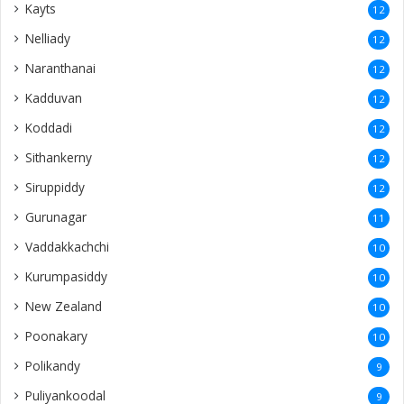
Kayts
12
Nelliady
12
Naranthanai
12
Kadduvan
12
Koddadi
12
Sithankerny
12
Siruppiddy
12
Gurunagar
11
Vaddakkachchi
10
Kurumpasiddy
10
New Zealand
10
Poonakary
10
Polikandy
9
Puliyankoodal
9