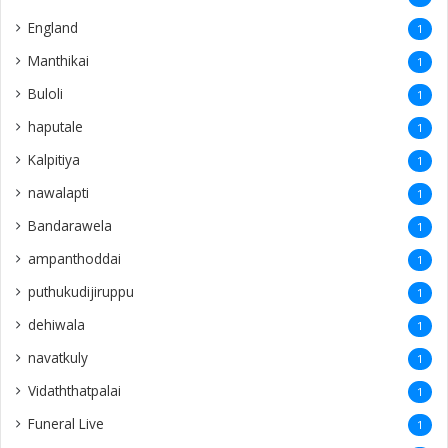
England
1
Manthikai
1
Buloli
1
haputale
1
Kalpitiya
1
nawalapti
1
Bandarawela
1
ampanthoddai
1
puthukudijiruppu
1
dehiwala
1
navatkuly
1
Vidaththatpalai
1
Funeral Live
1