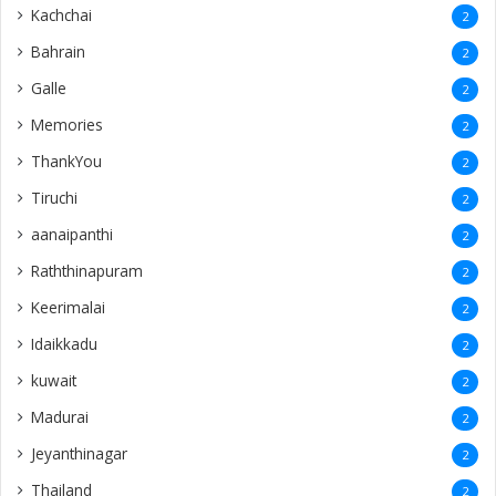
Kachchai
2
Bahrain
2
Galle
2
Memories
2
ThankYou
2
Tiruchi
2
aanaipanthi
2
Raththinapuram
2
Keerimalai
2
Idaikkadu
2
kuwait
2
Madurai
2
Jeyanthinagar
2
Thailand
2