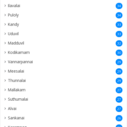
Ilavalai
34
Puloly
34
Kandy
33
Uduvil
33
Madduvil
32
Kodikamam
30
Vannarpannai
29
Meesalai
29
Thunnalai
29
Mallakam
27
Suthumalai
27
Alvai
27
Sankanai
26