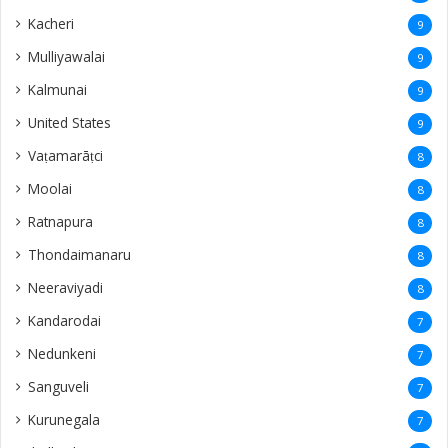
Kacheri
9
Mulliyawalai
9
Kalmunai
9
United States
9
Vaṭamarāṭci
8
Moolai
8
Ratnapura
8
Thondaimanaru
8
Neeraviyadi
8
Kandarodai
7
Nedunkeni
7
Sanguveli
7
Kurunegala
7