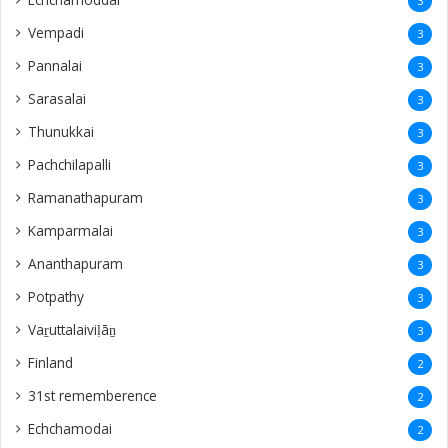
3
Vempadi
3
Pannalai
3
Sarasalai
3
Thunukkai
3
Pachchilapalli
3
Ramanathapuram
3
Kamparmalai
3
Ananthapuram
3
‎Potpathy
3
Vaṟuttalaiviḷāṉ
3
Finland
2
31st rememberence
2
Echchamodai
2