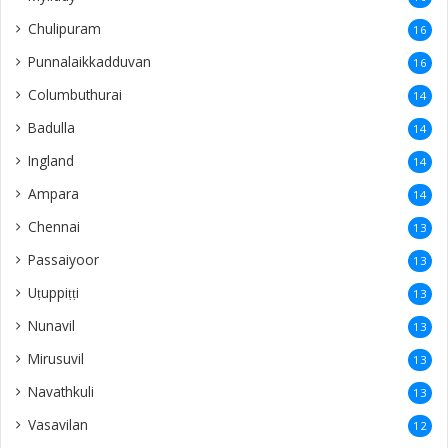
Chulipuram
16
Punnalaikkadduvan
16
Columbuthurai
14
Badulla
14
Ingland
14
Ampara
14
Chennai
13
Passaiyoor
13
Uṭuppiṭṭi
13
Nunavil
13
Mirusuvil
13
Navathkuli
13
Vasavilan
12