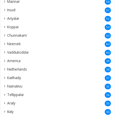
Mannar
58
Inuvil
57
Ariyalai
55
Koppai
50
Chunnakam
50
Neerveli
40
Vaddukoddai
40
America
39
Netherlands
38
Kaithady
37
Nainativu
36
Tellippalai
36
Araly
35
Italy
34