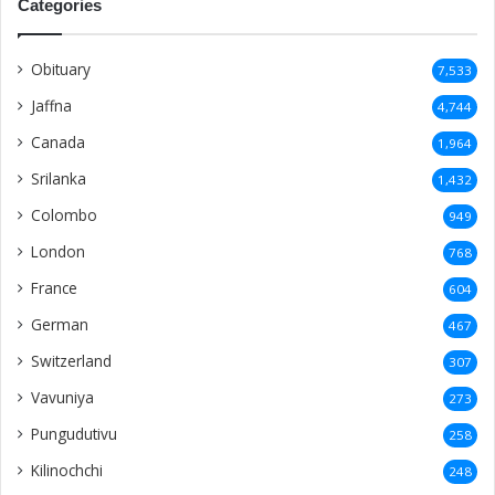
Categories
Obituary
7,533
Jaffna
4,744
Canada
1,964
Srilanka
1,432
Colombo
949
London
768
France
604
German
467
Switzerland
307
Vavuniya
273
Pungudutivu
258
Kilinochchi
248