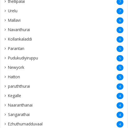
thellipalai
7
Urelu
7
Mallavi
6
Navanthurai
6
Kollankaladdi
6
Parantan
5
Pudukudiyiruppu
5
Newyork
5
Hatton
5
paruththurai
4
Kegalle
4
Naaranthanai
4
Sangarathai
4
Ezhuthumadduvaal
4