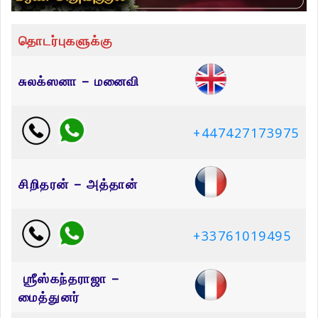
தொடர்புகளுக்கு
சுலக்ஸனா – மனைவி
+447427173975
சிறிதரன் – அத்தான்
+33761019495
ஶ்ரீஸ்கந்தராஜா –
மைத்துனர்