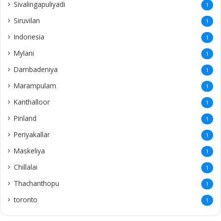
Sivalingapuliyadi
1
Siruvilan
1
Indonesia
1
Mylani
1
Dambadeniya
1
Marampulam
1
Kanthalloor
1
Pinland
1
Periyakallar
1
Maskeliya
1
Chillalai
1
Thachanthopu
1
toronto
1