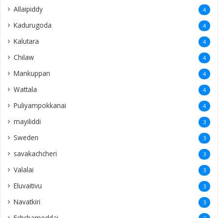
Allaipiddy
4
Kadurugoda
4
Kalutara
4
Chilaw
4
Mankuppan
4
Wattala
4
Puliyampokkanai
4
mayiliddi
3
Sweden
3
savakachcheri
3
Valalai
3
Eluvaitivu
3
Navatkiri
3
Echchamoddai