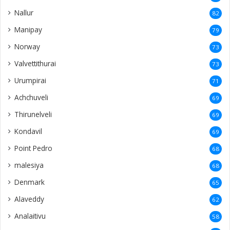
Nallur
82
Manipay
79
Norway
73
Valvettithurai
73
Urumpirai
71
Achchuveli
69
Thirunelveli
69
Kondavil
69
Point Pedro
68
malesiya
68
Denmark
65
Alaveddy
62
Analaitivu
58