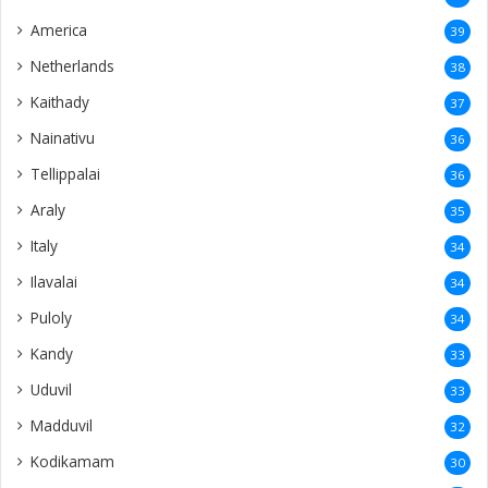
America
39
Netherlands
38
Kaithady
37
Nainativu
36
Tellippalai
36
Araly
35
Italy
34
Ilavalai
34
Puloly
34
Kandy
33
Uduvil
33
Madduvil
32
Kodikamam
30