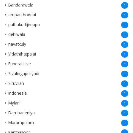
Bandarawela
1
ampanthoddai
1
puthukudijiruppu
1
dehiwala
1
navatkuly
1
Vidaththatpalai
1
Funeral Live
1
Sivalingapuliyadi
1
Siruvilan
1
Indonesia
1
Mylani
1
Dambadeniya
1
Marampulam
1
Kanthalloor
1