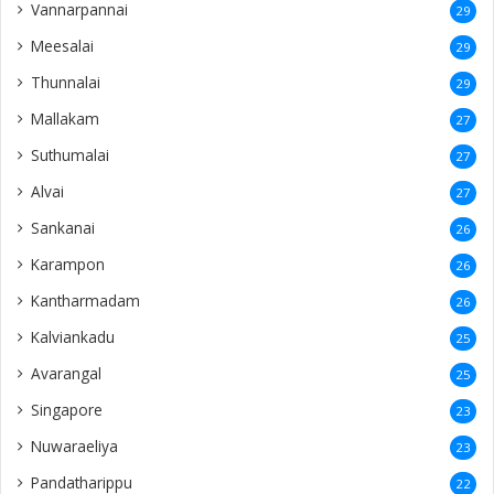
Vannarpannai
29
Meesalai
29
Thunnalai
29
Mallakam
27
Suthumalai
27
Alvai
27
Sankanai
26
Karampon
26
Kantharmadam
26
Kalviankadu
25
Avarangal
25
Singapore
23
Nuwaraeliya
23
Pandatharippu
22