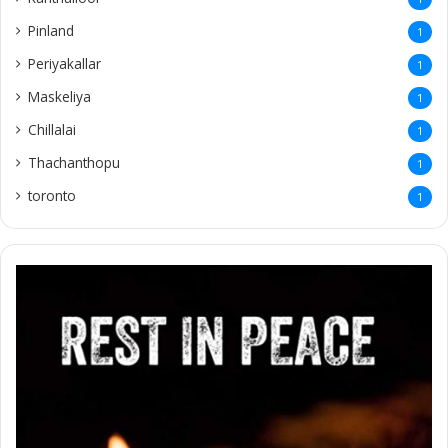
Pinland
1
Periyakallar
1
Maskeliya
1
Chillalai
1
Thachanthopu
1
toronto
1