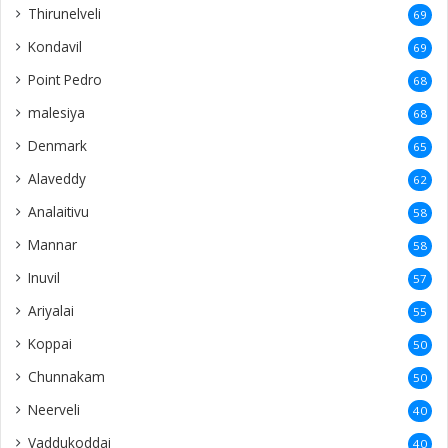
Thirunelveli
69
Kondavil
69
Point Pedro
68
malesiya
68
Denmark
65
Alaveddy
62
Analaitivu
58
Mannar
58
Inuvil
57
Ariyalai
55
Koppai
50
Chunnakam
50
Neerveli
40
Vaddukoddai
40