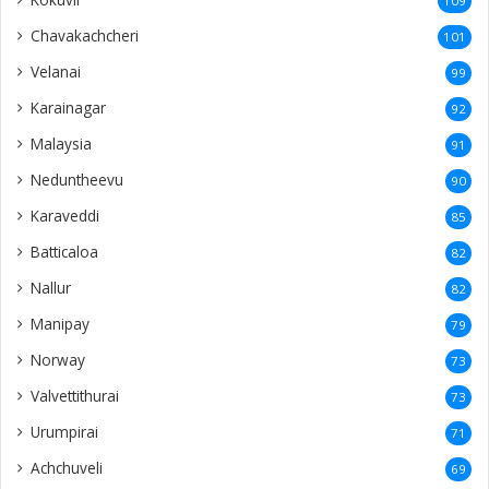
109
Chavakachcheri
101
Velanai
99
Karainagar
92
Malaysia
91
Neduntheevu
90
Karaveddi
85
Batticaloa
82
Nallur
82
Manipay
79
Norway
73
Valvettithurai
73
Urumpirai
71
Achchuveli
69