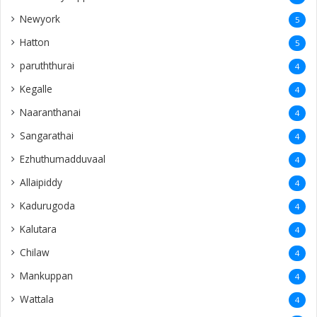
Newyork
5
Hatton
5
paruththurai
4
Kegalle
4
Naaranthanai
4
Sangarathai
4
Ezhuthumadduvaal
4
Allaipiddy
4
Kadurugoda
4
Kalutara
4
Chilaw
4
Mankuppan
4
Wattala
4