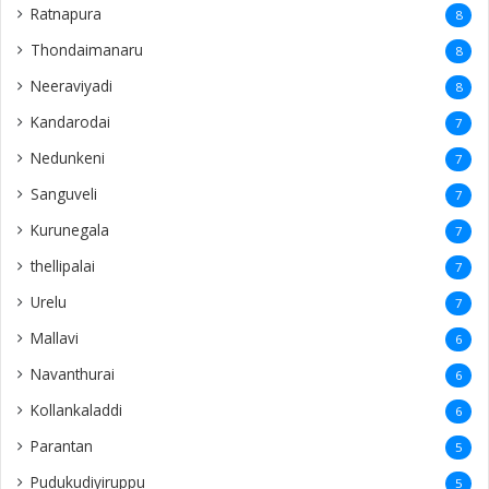
Ratnapura
8
Thondaimanaru
8
Neeraviyadi
8
Kandarodai
7
Nedunkeni
7
Sanguveli
7
Kurunegala
7
thellipalai
7
Urelu
7
Mallavi
6
Navanthurai
6
Kollankaladdi
6
Parantan
5
Pudukudiyiruppu
5