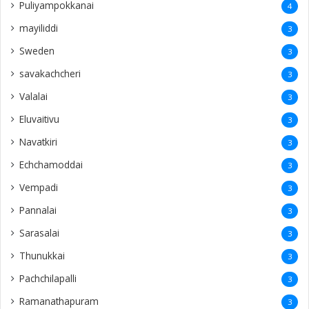
Puliyampokkanai
4
mayiliddi
3
Sweden
3
savakachcheri
3
Valalai
3
Eluvaitivu
3
Navatkiri
3
Echchamoddai
3
Vempadi
3
Pannalai
3
Sarasalai
3
Thunukkai
3
Pachchilapalli
3
Ramanathapuram
3