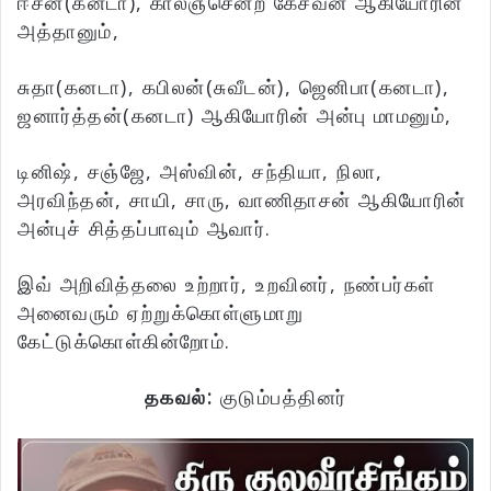
ஈசன்(கனடா), காலஞ்சென்ற கேசவன் ஆகியோரின்
அத்தானும்,
சுதா(கனடா), கபிலன்(சுவீடன்), ஜெனிபா(கனடா),
ஜனார்த்தன்(கனடா) ஆகியோரின் அன்பு மாமனும்,
டினிஷ், சஞ்ஜே, அஸ்வின், சந்தியா, நிலா,
அரவிந்தன், சாயி, சாரு, வாணிதாசன் ஆகியோரின்
அன்புச் சித்தப்பாவும் ஆவார்.
இவ் அறிவித்தலை உற்றார், உறவினர், நண்பர்கள்
அனைவரும் ஏற்றுக்கொள்ளுமாறு
கேட்டுக்கொள்கின்றோம்.
தகவல்:
குடும்பத்தினர்