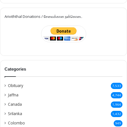
Ariviththal Donations / சேவைக்கான நன்கொடை
Categories
Obituary
7,533
Jaffna
4,744
Canada
1,964
Srilanka
1,432
Colombo
949