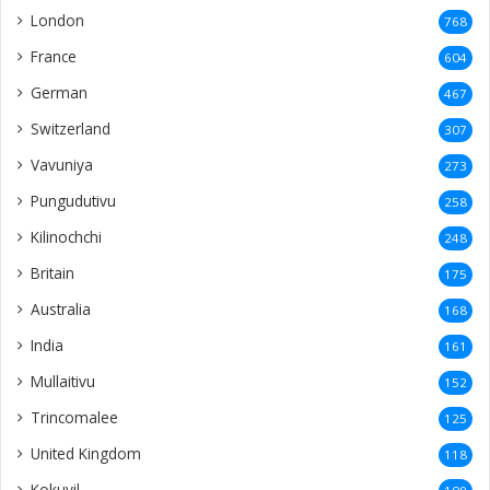
London
768
France
604
German
467
Switzerland
307
Vavuniya
273
Pungudutivu
258
Kilinochchi
248
Britain
175
Australia
168
India
161
Mullaitivu
152
Trincomalee
125
United Kingdom
118
Kokuvil