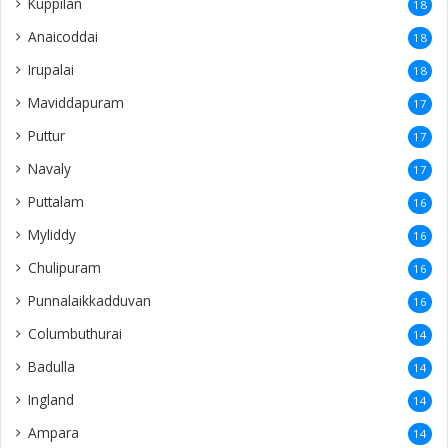
Kuppilan
18
Anaicoddai
18
Irupalai
18
Maviddapuram
17
Puttur
17
Navaly
17
Puttalam
16
Myliddy
16
Chulipuram
16
Punnalaikkadduvan
16
Columbuthurai
14
Badulla
14
Ingland
14
Ampara
14