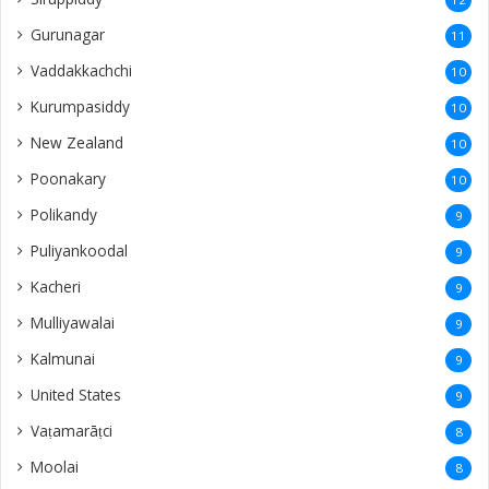
Gurunagar
11
Vaddakkachchi
10
Kurumpasiddy
10
New Zealand
10
Poonakary
10
Polikandy
9
Puliyankoodal
9
Kacheri
9
Mulliyawalai
9
Kalmunai
9
United States
9
Vaṭamarāṭci
8
Moolai
8