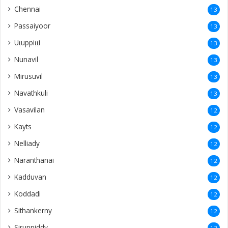
Chennai
13
Passaiyoor
13
Uṭuppiṭṭi
13
Nunavil
13
Mirusuvil
13
Navathkuli
13
Vasavilan
12
Kayts
12
Nelliady
12
Naranthanai
12
Kadduvan
12
Koddadi
12
Sithankerny
12
Siruppiddy
12