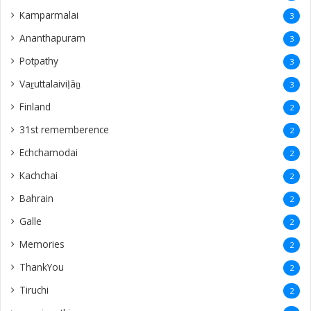
Kamparmalai
3
Ananthapuram
3
‎Potpathy
3
Vaṟuttalaiviḷāṉ
3
Finland
2
31st rememberence
2
Echchamodai
2
Kachchai
2
Bahrain
2
Galle
2
Memories
2
ThankYou
2
Tiruchi
2