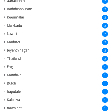
aanaipanthi
2
Raththinapuram
2
Keerimalai
2
Idaikkadu
2
kuwait
2
Madurai
2
Jeyanthinagar
2
Thailand
2
England
1
Manthikai
1
Buloli
1
haputale
1
Kalpitiya
1
nawalapti
1