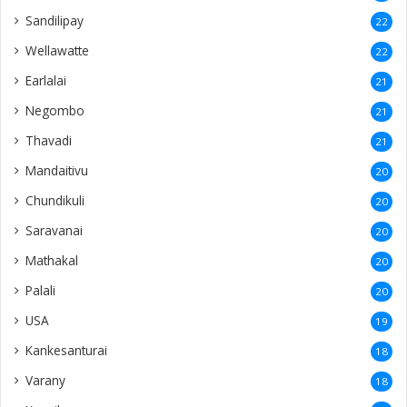
Sandilipay
22
Wellawatte
22
Earlalai
21
Negombo
21
Thavadi
21
Mandaitivu
20
Chundikuli
20
Saravanai
20
Mathakal
20
Palali
20
USA
19
Kankesanturai
18
Varany
18