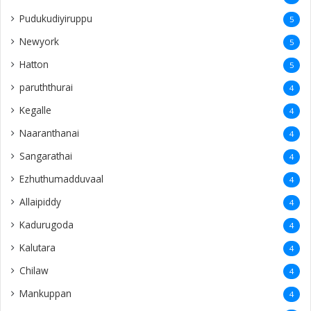
Pudukudiyiruppu
5
Newyork
5
Hatton
5
paruththurai
4
Kegalle
4
Naaranthanai
4
Sangarathai
4
Ezhuthumadduvaal
4
Allaipiddy
4
Kadurugoda
4
Kalutara
4
Chilaw
4
Mankuppan
4