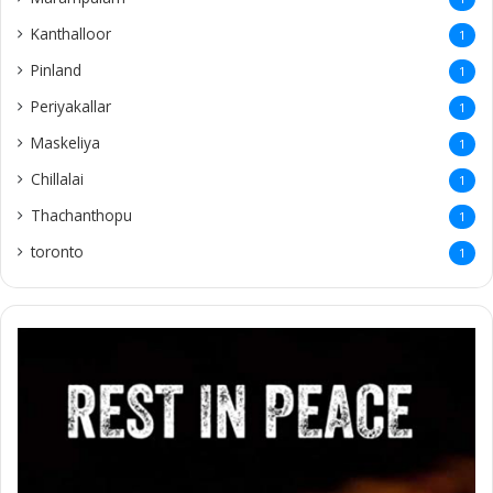
Kanthalloor
1
Pinland
1
Periyakallar
1
Maskeliya
1
Chillalai
1
Thachanthopu
1
toronto
1