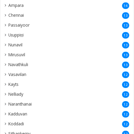
Ampara
14
Chennai
13
Passaiyoor
13
Uṭuppiṭṭi
13
Nunavil
13
Mirusuvil
13
Navathkuli
13
Vasavilan
12
Kayts
12
Nelliady
12
Naranthanai
12
Kadduvan
12
Koddadi
12
Sithankerny
12