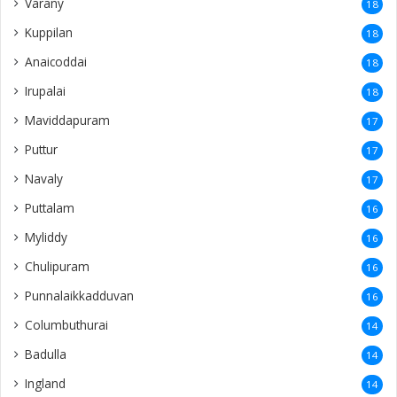
Varany
18
Kuppilan
18
Anaicoddai
18
Irupalai
18
Maviddapuram
17
Puttur
17
Navaly
17
Puttalam
16
Myliddy
16
Chulipuram
16
Punnalaikkadduvan
16
Columbuthurai
14
Badulla
14
Ingland
14