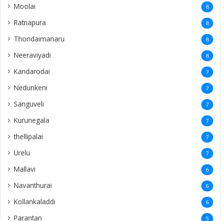
Moolai
8
Ratnapura
8
Thondaimanaru
8
Neeraviyadi
8
Kandarodai
7
Nedunkeni
7
Sanguveli
7
Kurunegala
7
thellipalai
7
Urelu
7
Mallavi
6
Navanthurai
6
Kollankaladdi
6
Parantan
5