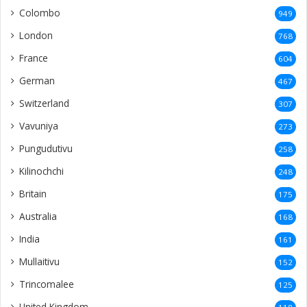
Colombo
949
London
768
France
604
German
467
Switzerland
307
Vavuniya
273
Pungudutivu
258
Kilinochchi
248
Britain
175
Australia
168
India
161
Mullaitivu
152
Trincomalee
125
United Kingdom