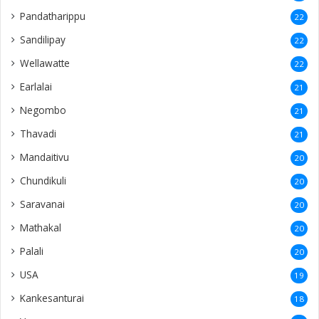
Pandatharippu
22
Sandilipay
22
Wellawatte
22
Earlalai
21
Negombo
21
Thavadi
21
Mandaitivu
20
Chundikuli
20
Saravanai
20
Mathakal
20
Palali
20
USA
19
Kankesanturai
18