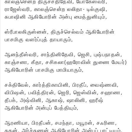
காலஞ்சென்ற திருச்சதிதேவி, யோகேஸ்வரி,
ராஜேஸ்வரி, காலஞ்சென்ற லலிதா- டில்குஷி,
சுபாஷினி ஆகியோரின் அன்பு மைத்துனியும்,
ஸ்ரீபாலகிருஸ்னன், திருச்செல்வம் ஆகியோரின்
பாசமிகு வளர்ப்புத் தாயாரும்,
ஆனந்தீஸ்வரி, சாந்தினிதேவி, ஜெசி, புஷ்பநாதன்,
காஞ்சனா, கீதா, சசிகலா(ஹரோவின் துணை மேயர்)
ஆகியோரின் பாசமிகு மாமியாரும்,
சக்திவேல், கார்த்திகாயினி, பிரதீப், வைஷ்ணவி,
விபிஷன், பவித்திரன், ஜெரி, ஜெஸ்வின், சஹானா,
தீபக், அஷ்வினி, ஆகாஷ், ஷாலினி, ஹரீஷ்
ஆகியோரின் அன்புப் பேத்தியும்,
ஆரணியா, பிரதீபன், சமந்தா, மயூரன், சஃரினா,
சுதன், அர்ச்சுணன் ஆகியோரின் அன்புப் பாட்டியும்,