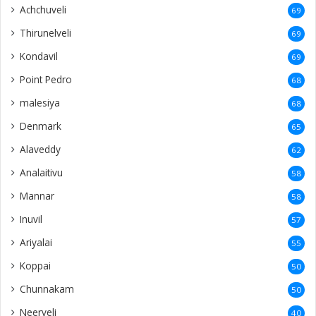
Achchuveli
69
Thirunelveli
69
Kondavil
69
Point Pedro
68
malesiya
68
Denmark
65
Alaveddy
62
Analaitivu
58
Mannar
58
Inuvil
57
Ariyalai
55
Koppai
50
Chunnakam
50
Neerveli
40