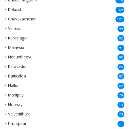
118
Kokuvil
109
Chavakachcheri
101
Velanai
99
Karainagar
92
Malaysia
91
Neduntheevu
90
Karaveddi
85
Batticaloa
82
Nallur
82
Manipay
79
Norway
73
Valvettithurai
73
Urumpirai
71