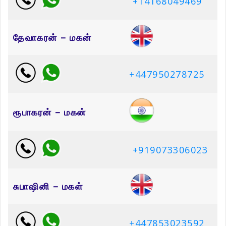
+14168049469
தேவாகரன் – மகன்
+447950278725
ரூபாகரன் – மகன்
+919073306023
சுபாஷினி – மகள்
+447853023592