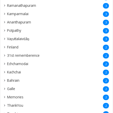
Ramanathapuram
3
Kamparmalai
3
Ananthapuram
3
‎Potpathy
3
Vaṟuttalaiviḷāṉ
3
Finland
2
31st rememberence
2
Echchamodai
2
Kachchai
2
Bahrain
2
Galle
2
Memories
2
ThankYou
2