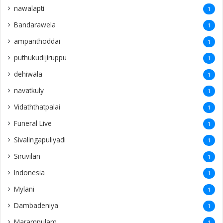
nawalapti
1
Bandarawela
1
ampanthoddai
1
puthukudijiruppu
1
dehiwala
1
navatkuly
1
Vidaththatpalai
1
Funeral Live
1
Sivalingapuliyadi
1
Siruvilan
1
Indonesia
1
Mylani
1
Dambadeniya
1
Marampulam
1