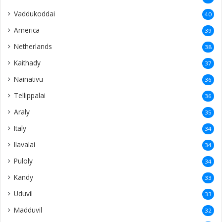
Vaddukoddai
40
America
39
Netherlands
38
Kaithady
37
Nainativu
36
Tellippalai
36
Araly
35
Italy
34
Ilavalai
34
Puloly
34
Kandy
33
Uduvil
33
Madduvil
32