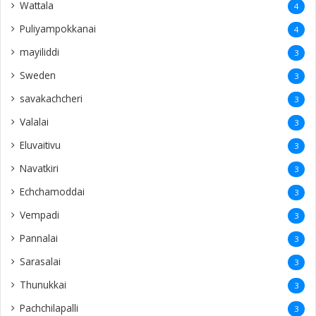
Wattala
4
Puliyampokkanai
4
mayiliddi
3
Sweden
3
savakachcheri
3
Valalai
3
Eluvaitivu
3
Navatkiri
3
Echchamoddai
3
Vempadi
3
Pannalai
3
Sarasalai
3
Thunukkai
3
Pachchilapalli
3