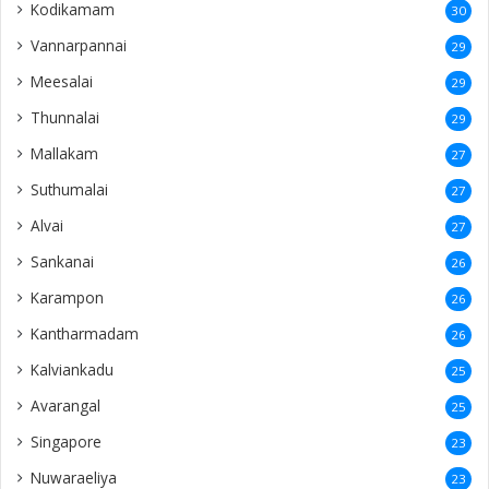
Kodikamam
30
Vannarpannai
29
Meesalai
29
Thunnalai
29
Mallakam
27
Suthumalai
27
Alvai
27
Sankanai
26
Karampon
26
Kantharmadam
26
Kalviankadu
25
Avarangal
25
Singapore
23
Nuwaraeliya
23