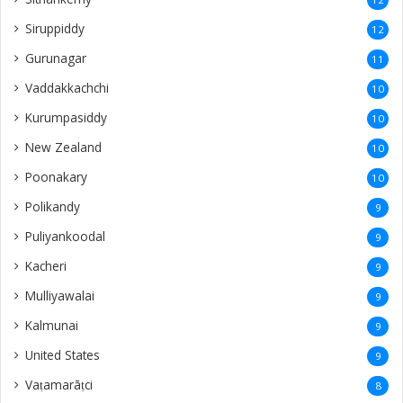
Siruppiddy
12
Gurunagar
11
Vaddakkachchi
10
Kurumpasiddy
10
New Zealand
10
Poonakary
10
Polikandy
9
Puliyankoodal
9
Kacheri
9
Mulliyawalai
9
Kalmunai
9
United States
9
Vaṭamarāṭci
8