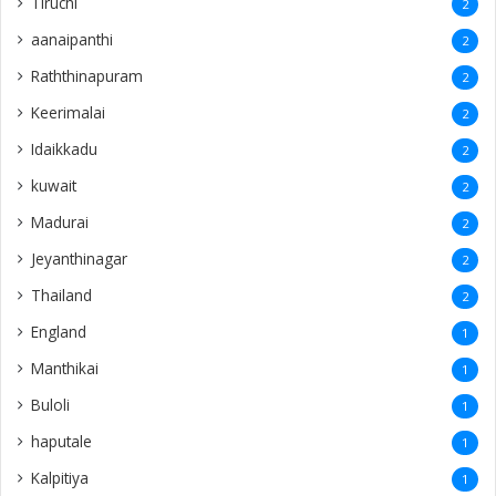
Tiruchi
2
aanaipanthi
2
Raththinapuram
2
Keerimalai
2
Idaikkadu
2
kuwait
2
Madurai
2
Jeyanthinagar
2
Thailand
2
England
1
Manthikai
1
Buloli
1
haputale
1
Kalpitiya
1