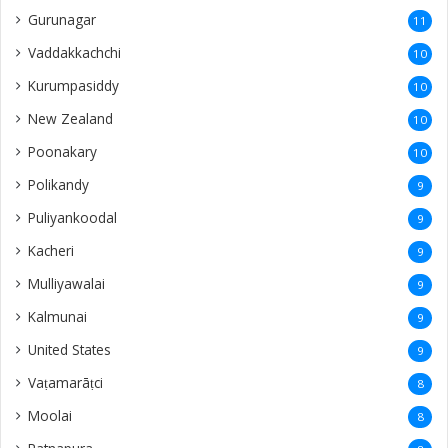
Gurunagar
11
Vaddakkachchi
10
Kurumpasiddy
10
New Zealand
10
Poonakary
10
Polikandy
9
Puliyankoodal
9
Kacheri
9
Mulliyawalai
9
Kalmunai
9
United States
9
Vaṭamarāṭci
8
Moolai
8