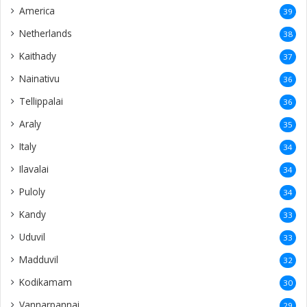
America
39
Netherlands
38
Kaithady
37
Nainativu
36
Tellippalai
36
Araly
35
Italy
34
Ilavalai
34
Puloly
34
Kandy
33
Uduvil
33
Madduvil
32
Kodikamam
30
Vannarpannai
29