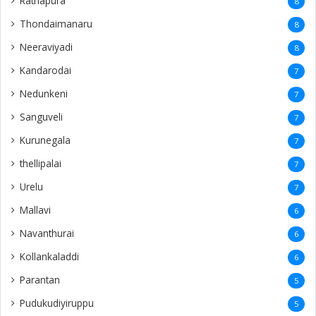
Ratnapura
8
Thondaimanaru
8
Neeraviyadi
8
Kandarodai
7
Nedunkeni
7
Sanguveli
7
Kurunegala
7
thellipalai
7
Urelu
7
Mallavi
6
Navanthurai
6
Kollankaladdi
6
Parantan
5
Pudukudiyiruppu
5