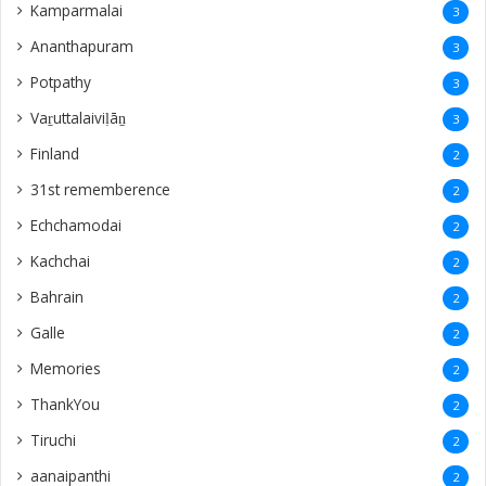
Kamparmalai
3
Ananthapuram
3
‎Potpathy
3
Vaṟuttalaiviḷāṉ
3
Finland
2
31st rememberence
2
Echchamodai
2
Kachchai
2
Bahrain
2
Galle
2
Memories
2
ThankYou
2
Tiruchi
2
aanaipanthi
2