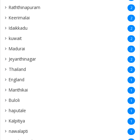
Raththinapuram
2
Keerimalai
2
Idaikkadu
2
kuwait
2
Madurai
2
Jeyanthinagar
2
Thailand
2
England
1
Manthikai
1
Buloli
1
haputale
1
Kalpitiya
1
nawalapti
1