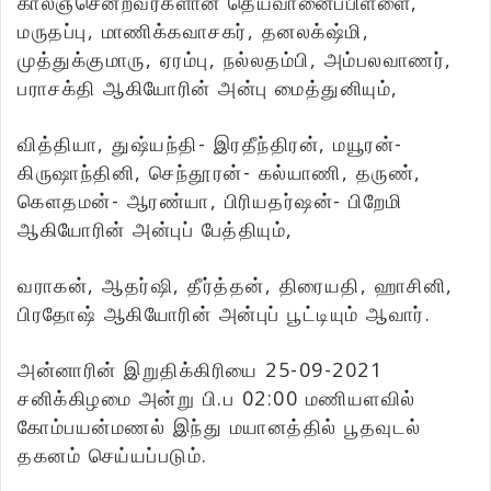
காலஞ்சென்றவர்களான தெய்வானைப்பிள்ளை,
மருதப்பு, மாணிக்கவாசகர், தனலக்‌ஷ்மி,
முத்துக்குமாரு, ஏரம்பு, நல்லதம்பி, அம்பலவாணர்,
பராசக்தி ஆகியோரின் அன்பு மைத்துனியும்,
வித்தியா, துஷ்யந்தி- இரதீந்திரன், மயூரன்-
கிருஷாந்தினி, செந்தூரன்- கல்யாணி, தருண்,
கெளதமன்- ஆரண்யா, பிரியதர்ஷன்- பிறேமி
ஆகியோரின் அன்புப் பேத்தியும்,
வராகன், ஆதர்ஷி, தீர்த்தன், திரையதி, ஹாசினி,
பிரதோஷ் ஆகியோரின் அன்புப் பூட்டியும் ஆவார்.
அன்னாரின் இறுதிக்கிரியை 25-09-2021
சனிக்கிழமை அன்று பி.ப 02:00 மணியளவில்
கோம்பயன்மணல் இந்து மயானத்தில் பூதவுடல்
தகனம் செய்யப்படும்.