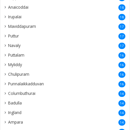
Anaicoddai
18
Irupalai
18
Maviddapuram
17
Puttur
17
Navaly
17
Puttalam
16
Myliddy
16
Chulipuram
16
Punnalaikkadduvan
16
Columbuthurai
14
Badulla
14
Ingland
14
Ampara
14