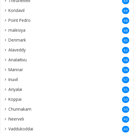
Thirunelveli
69
Kondavil
69
Point Pedro
68
malesiya
68
Denmark
65
Alaveddy
62
Analaitivu
58
Mannar
58
Inuvil
57
Ariyalai
55
Koppai
50
Chunnakam
50
Neerveli
40
Vaddukoddai
40