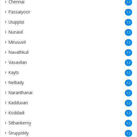
Chennai
13
Passaiyoor
13
Uṭuppiṭṭi
13
Nunavil
13
Mirusuvil
13
Navathkuli
13
Vasavilan
12
Kayts
12
Nelliady
12
Naranthanai
12
Kadduvan
12
Koddadi
12
Sithankerny
12
Siruppiddy
12