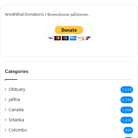
Ariviththal Donations / சேவைக்கான நன்கொடை
Categories
Obituary
7,533
Jaffna
4,744
Canada
1,964
Srilanka
1,432
Colombo
949