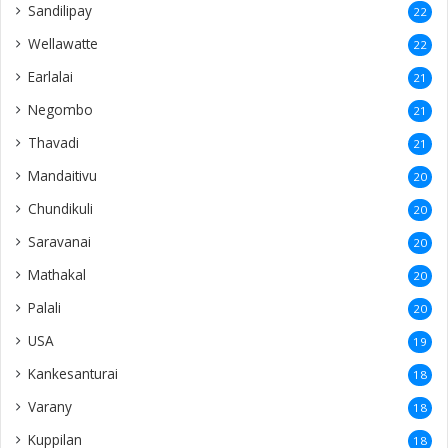
Sandilipay
22
Wellawatte
22
Earlalai
21
Negombo
21
Thavadi
21
Mandaitivu
20
Chundikuli
20
Saravanai
20
Mathakal
20
Palali
20
USA
19
Kankesanturai
18
Varany
18
Kuppilan
18