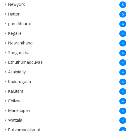
Newyork
5
Hatton
5
paruththurai
4
Kegalle
4
Naaranthanai
4
Sangarathai
4
Ezhuthumadduvaal
4
Allaipiddy
4
Kadurugoda
4
Kalutara
4
Chilaw
4
Mankuppan
4
Wattala
4
Puliyampokkanai
4