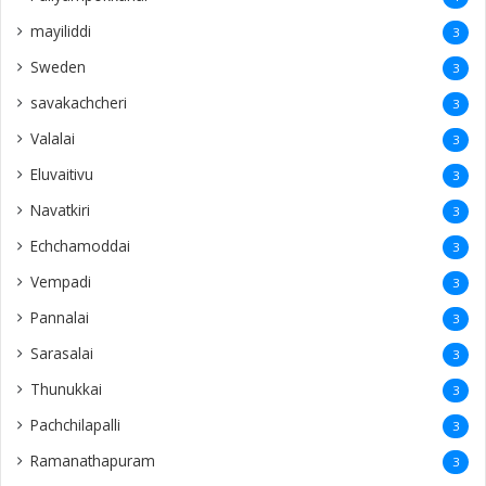
mayiliddi
3
Sweden
3
savakachcheri
3
Valalai
3
Eluvaitivu
3
Navatkiri
3
Echchamoddai
3
Vempadi
3
Pannalai
3
Sarasalai
3
Thunukkai
3
Pachchilapalli
3
Ramanathapuram
3