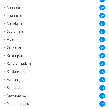
Meesalai
29
Thunnalai
29
Mallakam
27
Suthumalai
27
Alvai
27
Sankanai
26
Karampon
26
Kantharmadam
26
Kalviankadu
25
Avarangal
25
Singapore
23
Nuwaraeliya
23
Pandatharippu
22