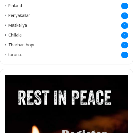
Pinland
1
Periyakallar
1
Maskeliya
1
Chillalai
1
Thachanthopu
1
toronto
1