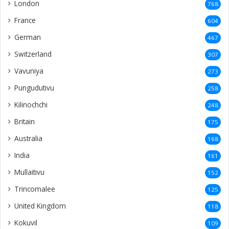
London
768
France
604
German
467
Switzerland
307
Vavuniya
273
Pungudutivu
258
Kilinochchi
248
Britain
175
Australia
168
India
161
Mullaitivu
152
Trincomalee
125
United Kingdom
118
Kokuvil
109