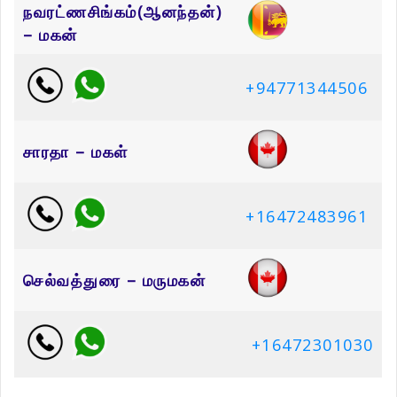
நவரட்ணசிங்கம்(ஆனந்தன்)
– மகன்
+94771344506
சாரதா – மகள்
+16472483961
செல்வத்துரை – மருமகன்
+16472301030