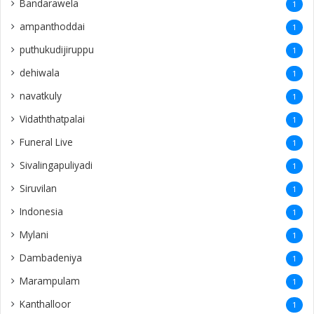
Bandarawela
1
ampanthoddai
1
puthukudijiruppu
1
dehiwala
1
navatkuly
1
Vidaththatpalai
1
Funeral Live
1
Sivalingapuliyadi
1
Siruvilan
1
Indonesia
1
Mylani
1
Dambadeniya
1
Marampulam
1
Kanthalloor
1