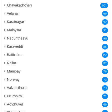
Chavakachcheri
101
Velanai
99
Karainagar
92
Malaysia
91
Neduntheevu
90
Karaveddi
85
Batticaloa
82
Nallur
82
Manipay
79
Norway
73
Valvettithurai
73
Urumpirai
71
Achchuveli
69