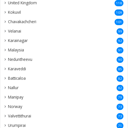
United Kingdom
118
Kokuvil
109
Chavakachcheri
101
Velanai
99
Karainagar
92
Malaysia
91
Neduntheevu
90
Karaveddi
85
Batticaloa
82
Nallur
82
Manipay
79
Norway
73
Valvettithurai
73
Urumpirai
71