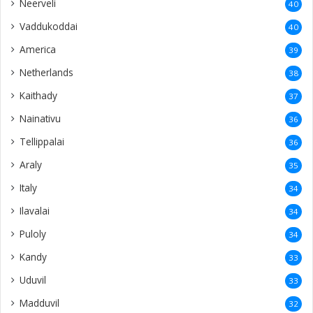
Neerveli
40
Vaddukoddai
40
America
39
Netherlands
38
Kaithady
37
Nainativu
36
Tellippalai
36
Araly
35
Italy
34
Ilavalai
34
Puloly
34
Kandy
33
Uduvil
33
Madduvil
32