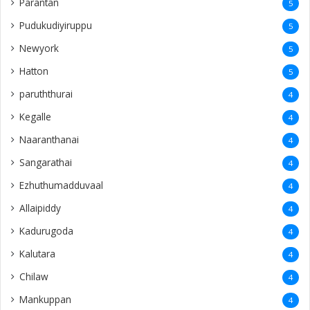
Parantan
5
Pudukudiyiruppu
5
Newyork
5
Hatton
5
paruththurai
4
Kegalle
4
Naaranthanai
4
Sangarathai
4
Ezhuthumadduvaal
4
Allaipiddy
4
Kadurugoda
4
Kalutara
4
Chilaw
4
Mankuppan
4