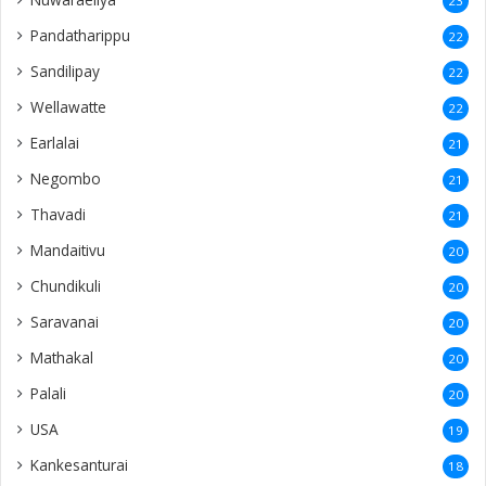
23
Pandatharippu
22
Sandilipay
22
Wellawatte
22
Earlalai
21
Negombo
21
Thavadi
21
Mandaitivu
20
Chundikuli
20
Saravanai
20
Mathakal
20
Palali
20
USA
19
Kankesanturai
18