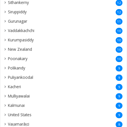
Sithankerny
12
Siruppiddy
12
Gurunagar
11
Vaddakkachchi
10
Kurumpasiddy
10
New Zealand
10
Poonakary
10
Polikandy
9
Puliyankoodal
9
Kacheri
9
Mulliyawalai
9
Kalmunai
9
United States
9
Vaṭamarāṭci
8