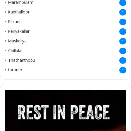
Marampulam
1
Kanthalloor
1
Pinland
1
Periyakallar
1
Maskeliya
1
Chillalai
1
Thachanthopu
1
toronto
1