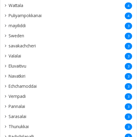
Wattala
4
Puliyampokkanai
4
mayiliddi
3
Sweden
3
savakachcheri
3
Valalai
3
Eluvaitivu
3
Navatkiri
3
Echchamoddai
3
Vempadi
3
Pannalai
3
Sarasalai
3
Thunukkai
3
Pachchilapalli
3