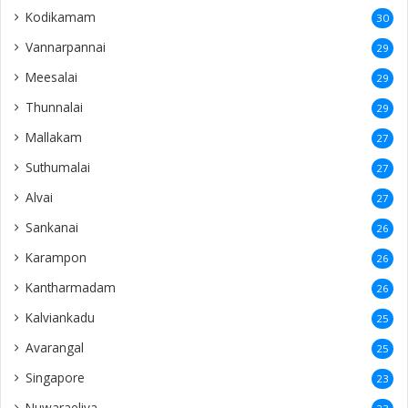
Kodikamam
30
Vannarpannai
29
Meesalai
29
Thunnalai
29
Mallakam
27
Suthumalai
27
Alvai
27
Sankanai
26
Karampon
26
Kantharmadam
26
Kalviankadu
25
Avarangal
25
Singapore
23
Nuwaraeliya