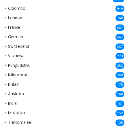
Colombo
949
London
768
France
604
German
467
Switzerland
307
Vavuniya
273
Pungudutivu
258
Kilinochchi
248
Britain
175
Australia
168
India
161
Mullaitivu
152
Trincomalee
125