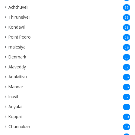
Achchuveli
69
Thirunelveli
69
Kondavil
69
Point Pedro
68
malesiya
68
Denmark
65
Alaveddy
62
Analaitivu
58
Mannar
58
Inuvil
57
Ariyalai
55
Koppai
50
Chunnakam
50