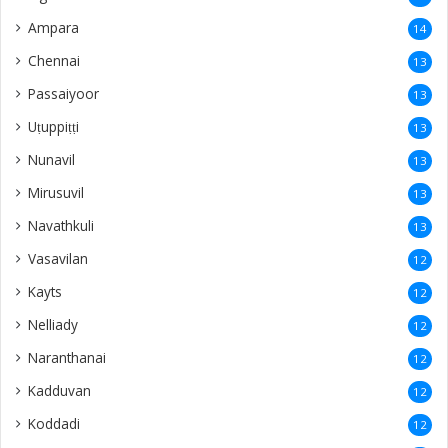
Ampara
14
Chennai
13
Passaiyoor
13
Uṭuppiṭṭi
13
Nunavil
13
Mirusuvil
13
Navathkuli
13
Vasavilan
12
Kayts
12
Nelliady
12
Naranthanai
12
Kadduvan
12
Koddadi
12