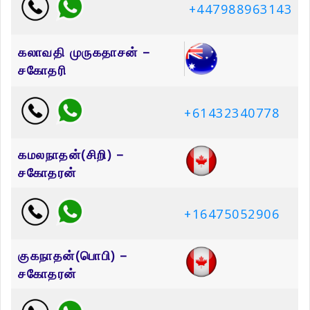
+447988963143
கலாவதி முருகதாசன் –
சகோதரி
+61432340778
கமலநாதன்(சிறி) –
சகோதரன்
+16475052906
குகநாதன்(பொபி) –
சகோதரன்