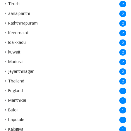
Tiruchi
2
aanaipanthi
2
Raththinapuram
2
Keerimalai
2
Idaikkadu
2
kuwait
2
Madurai
2
Jeyanthinagar
2
Thailand
2
England
1
Manthikai
1
Buloli
1
haputale
1
Kalpitiya
1