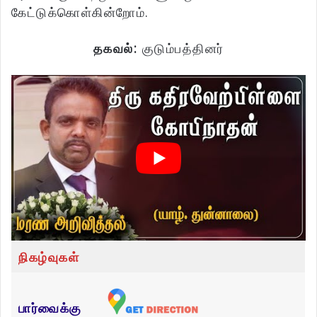
கேட்டுக்கொள்கின்றோம்.
தகவல்:
குடும்பத்தினர்
நிகழ்வுகள்
பார்வைக்கு