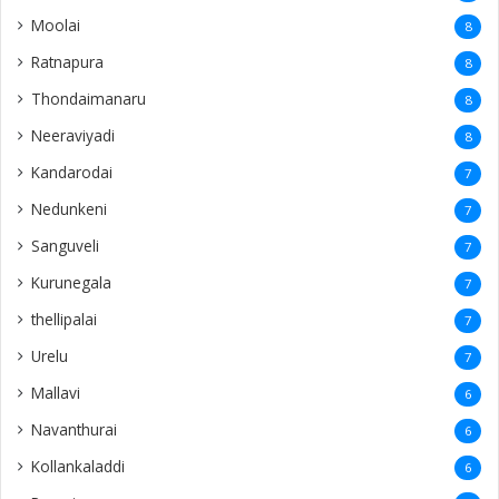
Moolai
8
Ratnapura
8
Thondaimanaru
8
Neeraviyadi
8
Kandarodai
7
Nedunkeni
7
Sanguveli
7
Kurunegala
7
thellipalai
7
Urelu
7
Mallavi
6
Navanthurai
6
Kollankaladdi
6