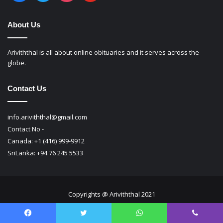
About Us
Ariviththal is all about online obituaries and it serves across the
globe.
Contact Us
info.ariviththal@gmail.com
Contact No -
Canada: +1 (416) 999-9912
SriLanka: +94 76 245 5533
Copyrights @ Ariviththal 2021
Terms & Conditions
Privacy Policy
Facebook
Twitter
WhatsApp
Viber