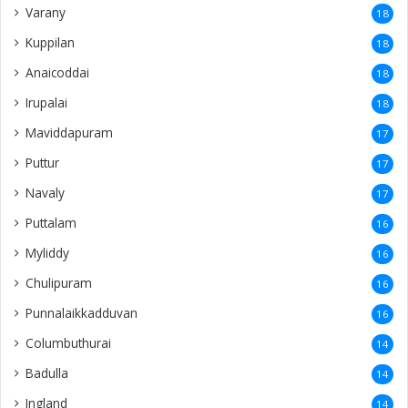
Varany
18
Kuppilan
18
Anaicoddai
18
Irupalai
18
Maviddapuram
17
Puttur
17
Navaly
17
Puttalam
16
Myliddy
16
Chulipuram
16
Punnalaikkadduvan
16
Columbuthurai
14
Badulla
14
Ingland
14