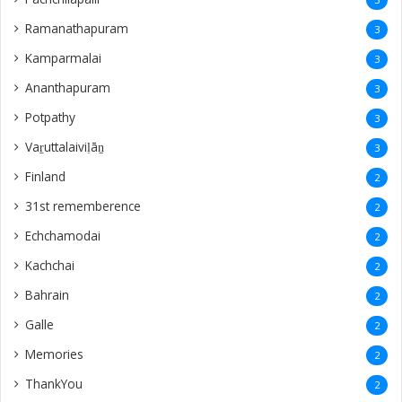
Ramanathapuram
3
Kamparmalai
3
Ananthapuram
3
‎Potpathy
3
Vaṟuttalaiviḷāṉ
3
Finland
2
31st rememberence
2
Echchamodai
2
Kachchai
2
Bahrain
2
Galle
2
Memories
2
ThankYou
2