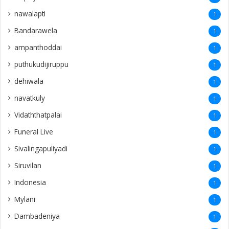
nawalapti
1
Bandarawela
1
ampanthoddai
1
puthukudijiruppu
1
dehiwala
1
navatkuly
1
Vidaththatpalai
1
Funeral Live
1
Sivalingapuliyadi
1
Siruvilan
1
Indonesia
1
Mylani
1
Dambadeniya
1