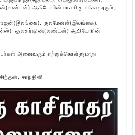
தன்(லண்டன்) ஆகியோரின் பாசமிகு சகோதரரும்,
ராஜன்(இலங்கை), குலமேனன்(இலங்கை),
ரான்ஸ்), குலதர்ஷினி(லண்டன்) ஆகியோரின்
்பர்கள் அனைவரும் ஏற்றுக்கொள்ளுமாறு
கிந்தன், காந்தினி