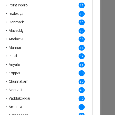
Point Pedro
68
malesiya
68
Denmark
65
Alaveddy
62
Analaitivu
58
Mannar
58
Inuvil
57
Ariyalai
55
Koppai
50
Chunnakam
50
Neerveli
40
Vaddukoddai
40
America
39