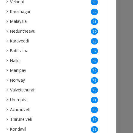
Velanai
99
Karainagar
92
Malaysia
91
Neduntheevu
90
Karaveddi
85
Batticaloa
82
Nallur
82
Manipay
79
Norway
73
Valvettithurai
73
Urumpirai
71
Achchuveli
69
Thirunelveli
69
Kondavil
69