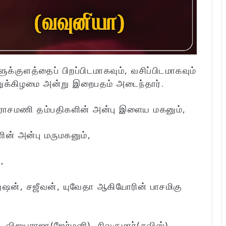
க்குளத்தைப் பிறப்பிடமாகவும், வசிப்பிடமாகவும்
ுக்கிழமை அன்று இறைபதம் அடைந்தார்.
்பராசமணி தம்பதிகளின் அன்பு இளைய மகனும்,
ின் அன்பு மருமகனும்,
,
துஷன், சஜீவன், யுவேதா ஆகியோரின் பாசமிகு
 விஜயராஜா(ஜேர்மனி), சிவகுமார்(சுவிஸ்),