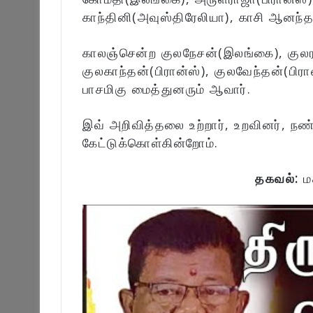
காந்தினி(அவுஸ்திரேலியா), காசி ஆனந்
காலஞ்சென்ற குலநேசன்(இலங்கை), குல
குலகாந்தன்(பிரான்ஸ்), குலவேந்தன்(பி
பாசமிகு மைத்துனரும் ஆவார்.
இவ் அறிவித்தலை உற்றார், உறவினர், நண
கேட்டுக்கொள்கின்றோம்.
தகவல்:
ம