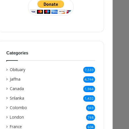
Categories
Obituary
7,533
Jaffna
4,744
Canada
1,964
Srilanka
1,432
Colombo
949
London
768
France
604