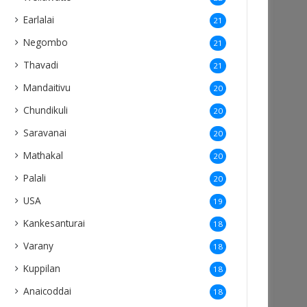
Earlalai
21
Negombo
21
Thavadi
21
Mandaitivu
20
Chundikuli
20
Saravanai
20
Mathakal
20
Palali
20
USA
19
Kankesanturai
18
Varany
18
Kuppilan
18
Anaicoddai
18