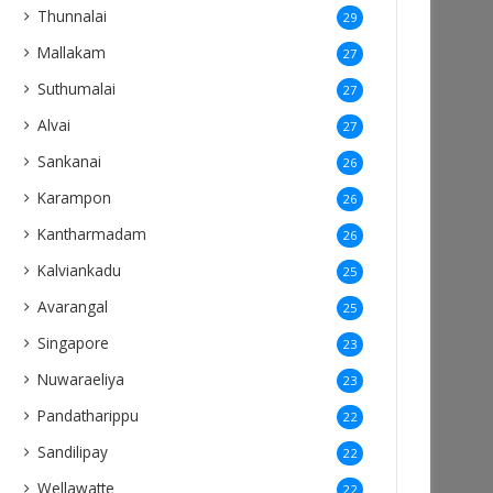
Thunnalai
29
Mallakam
27
Suthumalai
27
Alvai
27
Sankanai
26
Karampon
26
Kantharmadam
26
Kalviankadu
25
Avarangal
25
Singapore
23
Nuwaraeliya
23
Pandatharippu
22
Sandilipay
22
Wellawatte
22