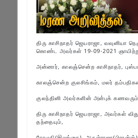
திரு காசிநாதர் ஜெயராஜா, வவுனியா நெளு
கொண்ட அவர்கள் 19-09-2021 ஞாயிற்ற
அன்னார், காலஞ்சென்ற காசிநாதர், புஸ
காலஞ்சென்ற குலசிங்கம், மலர் தம்பதிகள
குலந்தினி அவர்களின் அன்புக் கணவரும்
திரு காசிநாதர் ஜெயராஜா, அவர்கள் வி
தந்தையும்,
கோமதி(இலங்கை), அருள்ராஜா(பிரான்ஸ்),