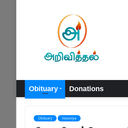
Obituary
Donations
Obituary
Vavuniya