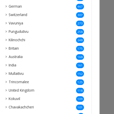
German
467
Switzerland
307
Vavuniya
273
Pungudutivu
258
Kilinochchi
248
Britain
175
Australia
168
India
161
Mullaitivu
152
Trincomalee
125
United Kingdom
118
Kokuvil
109
Chavakachcheri
101