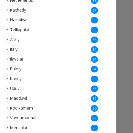
Netherlands
38
Kaithady
37
Nainativu
36
Tellippalai
36
Araly
35
Italy
34
Ilavalai
34
Puloly
34
Kandy
33
Uduvil
33
Madduvil
32
Kodikamam
30
Vannarpannai
29
Meesalai
29