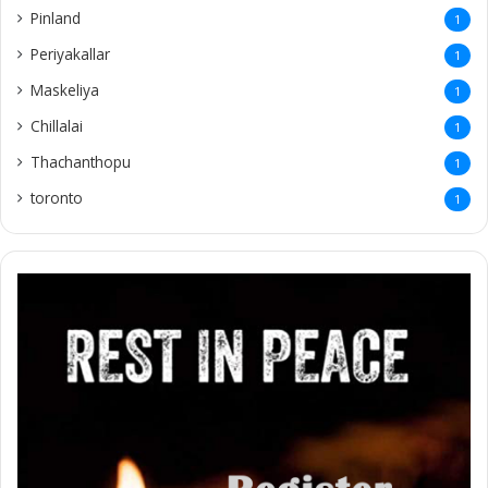
Pinland
1
Periyakallar
1
Maskeliya
1
Chillalai
1
Thachanthopu
1
toronto
1