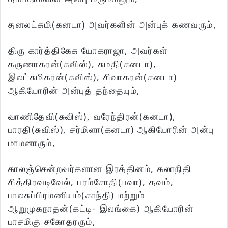
தனலட்சுமி(கனடா) அவர்களின் அன்புக் கணவரும்,
திரு கார்த்திகேசு யோகராஜா, அவர்கள்
கருணாகரன்(சுவிஸ்), சுமதி(கனடா),
இலட்சுமிகரன்(சுவிஸ்), சிவாகரன்(கனடா)
ஆகியோரின் அன்புத் தந்தையும்,
வாணிதேவி(சுவிஸ்), வரேந்திரன்(கனடா),
பாரதி(சுவிஸ்), சர்மிளா(கனடா) ஆகியோரின் அன்பு
மாமனாரும்,
காலஞ்சென்றவர்களான இரத்தினம், கலாநிதி
சித்திரவடிவேல், பரம்சோதி(பவா), தவம்,
பாலசுப்பிரமணியம்(காந்தி) மற்றும்
ஆறுமுகநாதன்(கட்டி- இலங்கை) ஆகியோரின்
பாசமிகு சகோதரரும்,