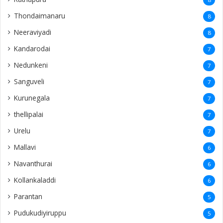
Thondaimanaru
8
Neeraviyadi
8
Kandarodai
7
Nedunkeni
7
Sanguveli
7
Kurunegala
7
thellipalai
7
Urelu
7
Mallavi
6
Navanthurai
6
Kollankaladdi
6
Parantan
5
Pudukudiyiruppu
5