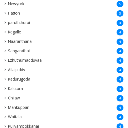
Newyork
5
Hatton
5
paruththurai
4
Kegalle
4
Naaranthanai
4
Sangarathai
4
Ezhuthumadduvaal
4
Allaipiddy
4
Kadurugoda
4
Kalutara
4
Chilaw
4
Mankuppan
4
Wattala
4
Puliyampokkanai
4