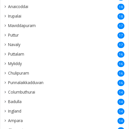
Anaicoddai
18
Irupalai
18
Maviddapuram
17
Puttur
17
Navaly
17
Puttalam
16
Myliddy
16
Chulipuram
16
Punnalaikkadduvan
16
Columbuthurai
14
Badulla
14
Ingland
14
Ampara
14