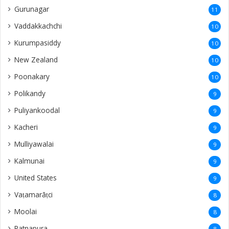
Gurunagar
11
Vaddakkachchi
10
Kurumpasiddy
10
New Zealand
10
Poonakary
10
Polikandy
9
Puliyankoodal
9
Kacheri
9
Mulliyawalai
9
Kalmunai
9
United States
9
Vaṭamarāṭci
8
Moolai
8
Ratnapura
8