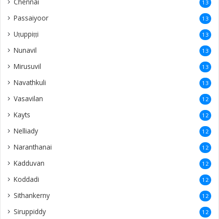
Chennai
13
Passaiyoor
13
Uṭuppiṭṭi
13
Nunavil
13
Mirusuvil
13
Navathkuli
13
Vasavilan
12
Kayts
12
Nelliady
12
Naranthanai
12
Kadduvan
12
Koddadi
12
Sithankerny
12
Siruppiddy
12