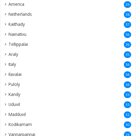
America
39
Netherlands
38
Kaithady
37
Nainativu
36
Tellippalai
36
Araly
35
Italy
34
Ilavalai
34
Puloly
34
Kandy
33
Uduvil
33
Madduvil
32
Kodikamam
30
Vannarpannai
29