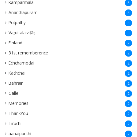
Kamparmalai
3
Ananthapuram
3
‎Potpathy
3
Vaṟuttalaiviḷāṉ
3
Finland
2
31st rememberence
2
Echchamodai
2
Kachchai
2
Bahrain
2
Galle
2
Memories
2
ThankYou
2
Tiruchi
2
aanaipanthi
2