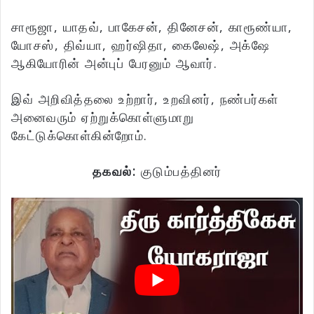
சாரூஜா, யாதவ், பாகேசன், தினேசன், காரூண்யா,
யோசஸ், திவ்யா, ஹர்ஷிதா, கைலேஷ், அக்‌ஷே
ஆகியோரின் அன்புப் பேரனும் ஆவார்.
இவ் அறிவித்தலை உற்றார், உறவினர், நண்பர்கள்
அனைவரும் ஏற்றுக்கொள்ளுமாறு
கேட்டுக்கொள்கின்றோம்.
தகவல்:
குடும்பத்தினர்