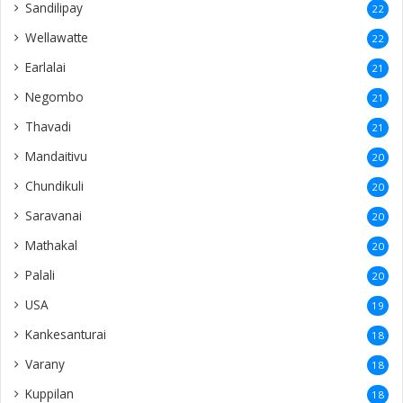
Sandilipay
22
Wellawatte
22
Earlalai
21
Negombo
21
Thavadi
21
Mandaitivu
20
Chundikuli
20
Saravanai
20
Mathakal
20
Palali
20
USA
19
Kankesanturai
18
Varany
18
Kuppilan
18