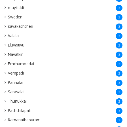
mayiliddi
3
Sweden
3
savakachcheri
3
Valalai
3
Eluvaitivu
3
Navatkiri
3
Echchamoddai
3
Vempadi
3
Pannalai
3
Sarasalai
3
Thunukkai
3
Pachchilapalli
3
Ramanathapuram
3