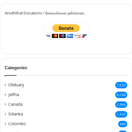
Ariviththal Donations / சேவைக்கான நன்கொடை
Categories
Obituary
7,533
Jaffna
4,744
Canada
1,964
Srilanka
1,432
Colombo
949