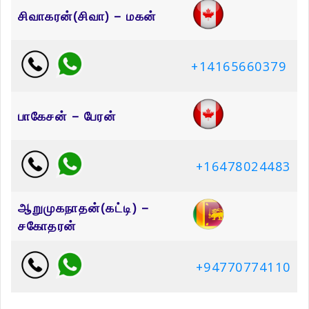
சிவாகரன்(சிவா) – மகன்
+14165660379
பாகேசன் – பேரன்
+16478024483
ஆறுமுகநாதன்(கட்டி) –
சகோதரன்
+94770774110