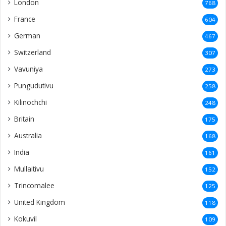
London
768
France
604
German
467
Switzerland
307
Vavuniya
273
Pungudutivu
258
Kilinochchi
248
Britain
175
Australia
168
India
161
Mullaitivu
152
Trincomalee
125
United Kingdom
118
Kokuvil
109