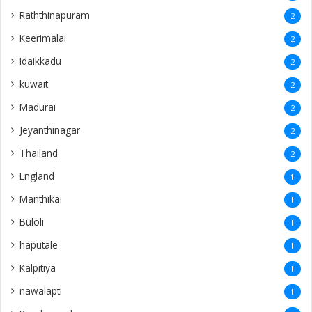
Raththinapuram
2
Keerimalai
2
Idaikkadu
2
kuwait
2
Madurai
2
Jeyanthinagar
2
Thailand
2
England
1
Manthikai
1
Buloli
1
haputale
1
Kalpitiya
1
nawalapti
1