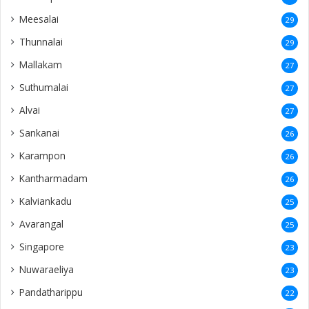
Meesalai
29
Thunnalai
29
Mallakam
27
Suthumalai
27
Alvai
27
Sankanai
26
Karampon
26
Kantharmadam
26
Kalviankadu
25
Avarangal
25
Singapore
23
Nuwaraeliya
23
Pandatharippu
22