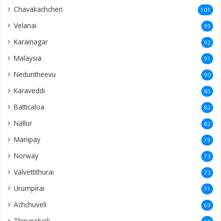
Chavakachcheri
101
Velanai
99
Karainagar
92
Malaysia
91
Neduntheevu
90
Karaveddi
85
Batticaloa
82
Nallur
82
Manipay
79
Norway
73
Valvettithurai
73
Urumpirai
71
Achchuveli
69
Thirunelveli