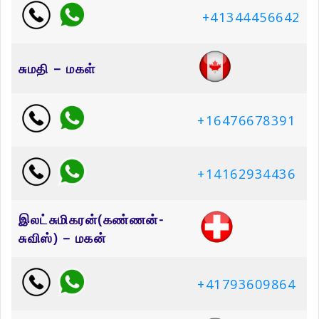
+41344456642
சுமதி – மகள்
+16476678391
+14162934436
இலட்சுமிகரன்(கண்ணன்-
சுவிஸ்) – மகன்
+41793609864