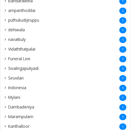
Bandarawela
1
ampanthoddai
1
puthukudijiruppu
1
dehiwala
1
navatkuly
1
Vidaththatpalai
1
Funeral Live
1
Sivalingapuliyadi
1
Siruvilan
1
Indonesia
1
Mylani
1
Dambadeniya
1
Marampulam
1
Kanthalloor
1