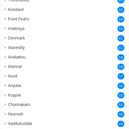
69
Kondavil
69
Point Pedro
68
malesiya
68
Denmark
65
Alaveddy
62
Analaitivu
58
Mannar
58
Inuvil
57
Ariyalai
55
Koppai
50
Chunnakam
50
Neerveli
40
Vaddukoddai
40