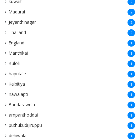
kuwait
2
Madurai
2
Jeyanthinagar
2
Thailand
2
England
1
Manthikai
1
Buloli
1
haputale
1
Kalpitiya
1
nawalapti
1
Bandarawela
1
ampanthoddai
1
puthukudijiruppu
1
dehiwala
1