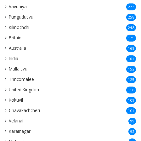
Vavuniya
273
Pungudutivu
258
Kilinochchi
248
Britain
175
Australia
168
India
161
Mullaitivu
152
Trincomalee
125
United Kingdom
118
Kokuvil
109
Chavakachcheri
101
Velanai
99
Karainagar
92