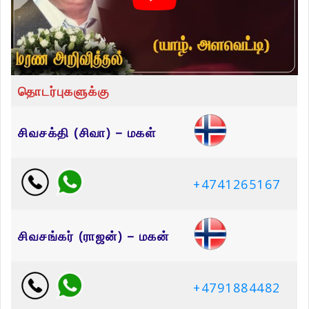
தொடர்புகளுக்கு
சிவசக்தி (சிவா) – மகள்
+4741265167
சிவசங்கர் (ராஜன்) – மகன்
+4791884482