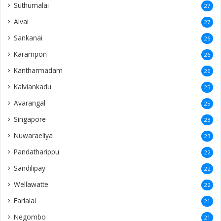
Suthumalai
27
Alvai
27
Sankanai
26
Karampon
26
Kantharmadam
26
Kalviankadu
25
Avarangal
25
Singapore
23
Nuwaraeliya
23
Pandatharippu
22
Sandilipay
22
Wellawatte
22
Earlalai
21
Negombo
21