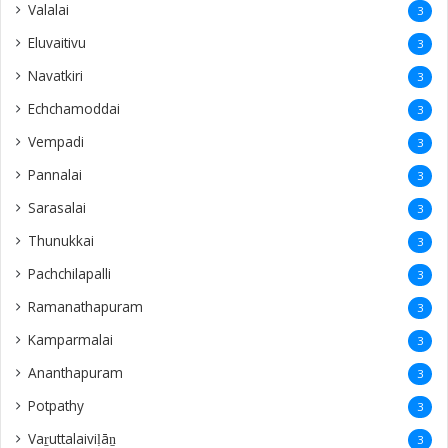
Valalai
3
Eluvaitivu
3
Navatkiri
3
Echchamoddai
3
Vempadi
3
Pannalai
3
Sarasalai
3
Thunukkai
3
Pachchilapalli
3
Ramanathapuram
3
Kamparmalai
3
Ananthapuram
3
‎Potpathy
3
Vaṟuttalaiviḷāṉ
3