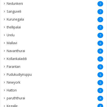
Nedunkeni
7
Sanguveli
7
Kurunegala
7
thellipalai
7
Urelu
7
Mallavi
6
Navanthurai
6
Kollankaladdi
6
Parantan
5
Pudukudiyiruppu
5
Newyork
5
Hatton
5
paruththurai
4
Kegalle
4