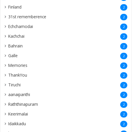
Finland
2
31st rememberence
2
Echchamodai
2
Kachchai
2
Bahrain
2
Galle
2
Memories
2
ThankYou
2
Tiruchi
2
aanaipanthi
2
Raththinapuram
2
Keerimalai
2
Idaikkadu
2