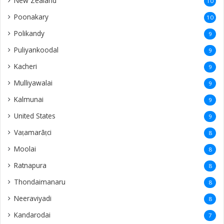
New Zealand
10
Poonakary
10
Polikandy
9
Puliyankoodal
9
Kacheri
9
Mulliyawalai
9
Kalmunai
9
United States
9
Vaṭamarāṭci
8
Moolai
8
Ratnapura
8
Thondaimanaru
8
Neeraviyadi
8
Kandarodai
7