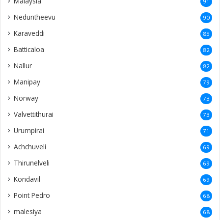
Malaysia
91
Neduntheevu
90
Karaveddi
85
Batticaloa
82
Nallur
82
Manipay
79
Norway
73
Valvettithurai
73
Urumpirai
71
Achchuveli
69
Thirunelveli
69
Kondavil
69
Point Pedro
68
malesiya
68