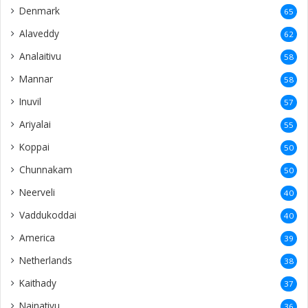
Denmark
65
Alaveddy
62
Analaitivu
58
Mannar
58
Inuvil
57
Ariyalai
55
Koppai
50
Chunnakam
50
Neerveli
40
Vaddukoddai
40
America
39
Netherlands
38
Kaithady
37
Nainativu
36