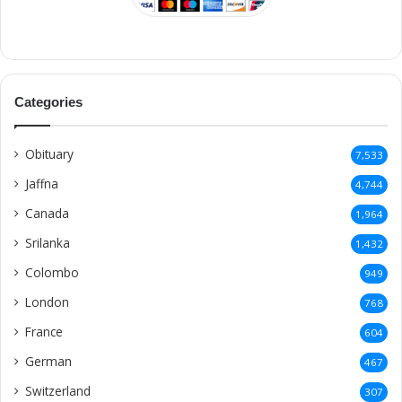
Categories
Obituary
7,533
Jaffna
4,744
Canada
1,964
Srilanka
1,432
Colombo
949
London
768
France
604
German
467
Switzerland
307