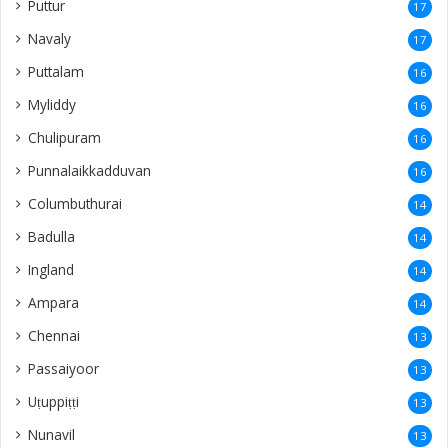
Puttur
17
Navaly
17
Puttalam
16
Myliddy
16
Chulipuram
16
Punnalaikkadduvan
16
Columbuthurai
14
Badulla
14
Ingland
14
Ampara
14
Chennai
13
Passaiyoor
13
Uṭuppiṭṭi
13
Nunavil
13