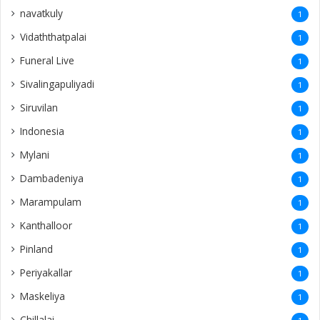
navatkuly
1
Vidaththatpalai
1
Funeral Live
1
Sivalingapuliyadi
1
Siruvilan
1
Indonesia
1
Mylani
1
Dambadeniya
1
Marampulam
1
Kanthalloor
1
Pinland
1
Periyakallar
1
Maskeliya
1
Chillalai