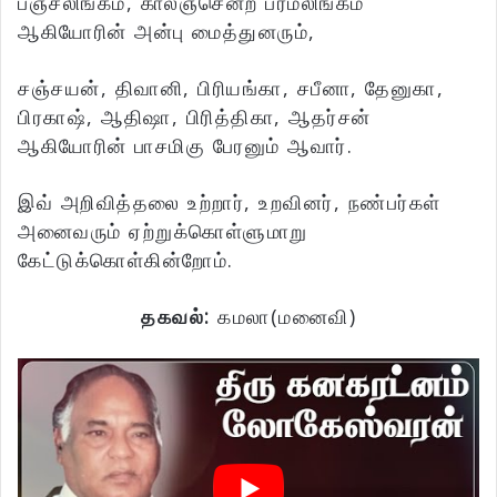
பஞ்சலிங்கம், காலஞ்சென்ற பரமலிங்கம்
ஆகியோரின் அன்பு மைத்துனரும்,
சஞ்சயன், திவானி, பிரியங்கா, சபீனா, தேனுகா,
பிரகாஷ், ஆதிஷா, பிரித்திகா, ஆதர்சன்
ஆகியோரின் பாசமிகு பேரனும் ஆவார்.
இவ் அறிவித்தலை உற்றார், உறவினர், நண்பர்கள்
அனைவரும் ஏற்றுக்கொள்ளுமாறு
கேட்டுக்கொள்கின்றோம்.
தகவல்:
கமலா(மனைவி)