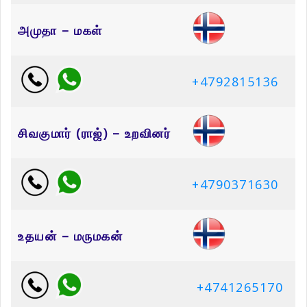
அமுதா – மகள்
+4792815136
சிவகுமார் (ராஜ்) – உறவினர்
+4790371630
உதயன் – மருமகன்
+4741265170