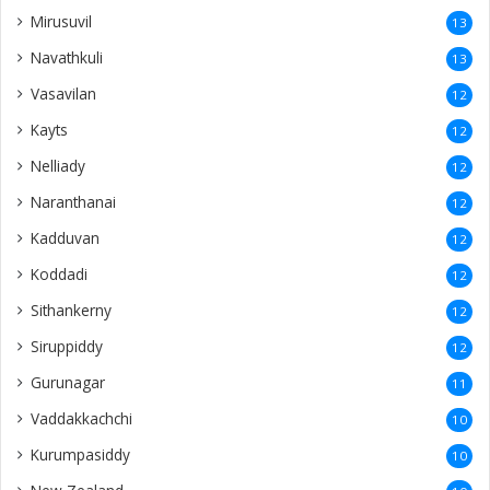
Mirusuvil
13
Navathkuli
13
Vasavilan
12
Kayts
12
Nelliady
12
Naranthanai
12
Kadduvan
12
Koddadi
12
Sithankerny
12
Siruppiddy
12
Gurunagar
11
Vaddakkachchi
10
Kurumpasiddy
10