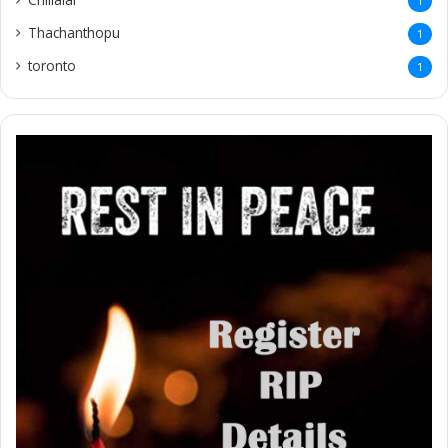
1
Thachanthopu
1
toronto
1