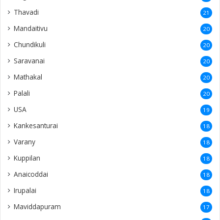
Thavadi
21
Mandaitivu
20
Chundikuli
20
Saravanai
20
Mathakal
20
Palali
20
USA
19
Kankesanturai
18
Varany
18
Kuppilan
18
Anaicoddai
18
Irupalai
18
Maviddapuram
17