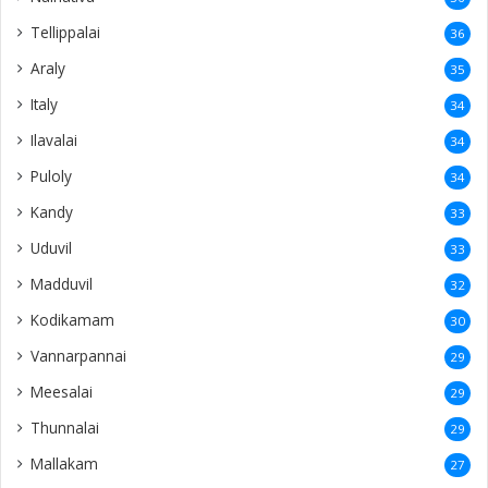
Tellippalai
36
Araly
35
Italy
34
Ilavalai
34
Puloly
34
Kandy
33
Uduvil
33
Madduvil
32
Kodikamam
30
Vannarpannai
29
Meesalai
29
Thunnalai
29
Mallakam
27