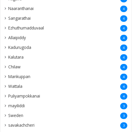
Naaranthanai
4
Sangarathai
4
Ezhuthumadduvaal
4
Allaipiddy
4
Kadurugoda
4
Kalutara
4
Chilaw
4
Mankuppan
4
Wattala
4
Puliyampokkanai
4
mayiliddi
3
Sweden
3
savakachcheri
3