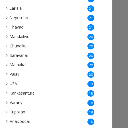
Earlalai
21
Negombo
21
Thavadi
21
Mandaitivu
20
Chundikuli
20
Saravanai
20
Mathakal
20
Palali
20
USA
19
Kankesanturai
18
Varany
18
Kuppilan
18
Anaicoddai
18