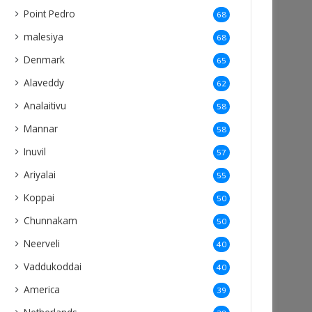
Point Pedro
68
malesiya
68
Denmark
65
Alaveddy
62
Analaitivu
58
Mannar
58
Inuvil
57
Ariyalai
55
Koppai
50
Chunnakam
50
Neerveli
40
Vaddukoddai
40
America
39