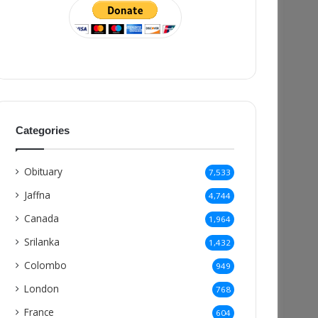
Categories
Obituary
7,533
Jaffna
4,744
Canada
1,964
Srilanka
1,432
Colombo
949
London
768
France
604