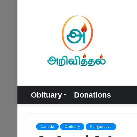
Obituary
Donations
Canada
Obituary
Pungudutivu