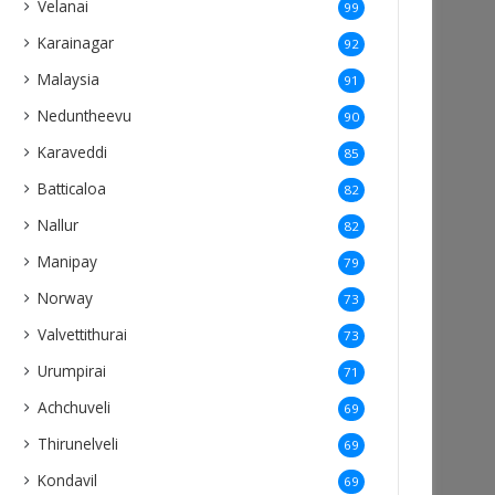
Velanai
99
Karainagar
92
Malaysia
91
Neduntheevu
90
Karaveddi
85
Batticaloa
82
Nallur
82
Manipay
79
Norway
73
Valvettithurai
73
Urumpirai
71
Achchuveli
69
Thirunelveli
69
Kondavil
69