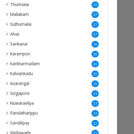
Thunnalai
29
Mallakam
27
Suthumalai
27
Alvai
27
Sankanai
26
Karampon
26
Kantharmadam
26
Kalviankadu
25
Avarangal
25
Singapore
23
Nuwaraeliya
23
Pandatharippu
22
Sandilipay
22
Wellawatte
22