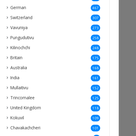
German
467
Switzerland
307
Vavuniya
273
Pungudutivu
258
Kilinochchi
248
Britain
175
Australia
168
India
161
Mullaitivu
152
Trincomalee
125
United Kingdom
118
Kokuvil
109
Chavakachcheri
101