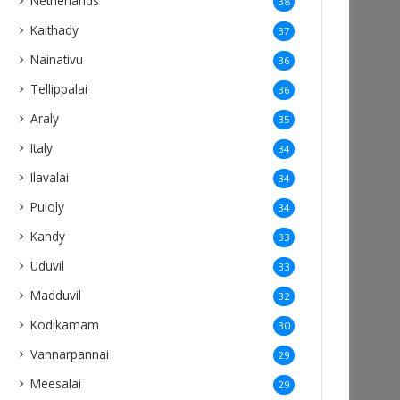
Netherlands
38
Kaithady
37
Nainativu
36
Tellippalai
36
Araly
35
Italy
34
Ilavalai
34
Puloly
34
Kandy
33
Uduvil
33
Madduvil
32
Kodikamam
30
Vannarpannai
29
Meesalai
29