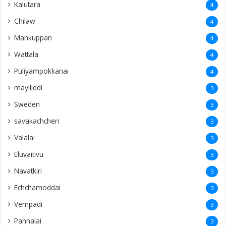
Kalutara
4
Chilaw
4
Mankuppan
4
Wattala
4
Puliyampokkanai
4
mayiliddi
3
Sweden
3
savakachcheri
3
Valalai
3
Eluvaitivu
3
Navatkiri
3
Echchamoddai
3
Vempadi
3
Pannalai
3