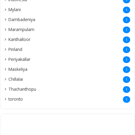
Mylani
1
Dambadeniya
1
Marampulam
1
Kanthalloor
1
Pinland
1
Periyakallar
1
Maskeliya
1
Chillalai
1
Thachanthopu
1
toronto
1