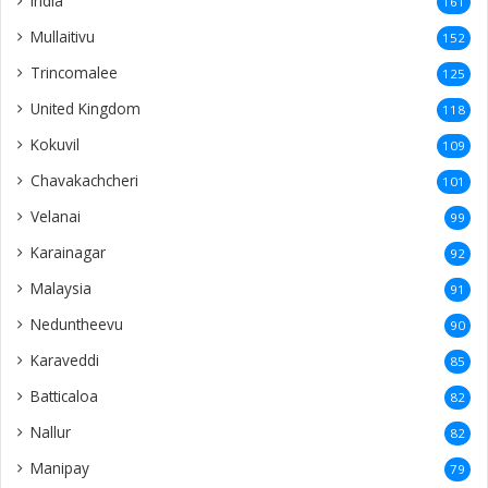
India
161
Mullaitivu
152
Trincomalee
125
United Kingdom
118
Kokuvil
109
Chavakachcheri
101
Velanai
99
Karainagar
92
Malaysia
91
Neduntheevu
90
Karaveddi
85
Batticaloa
82
Nallur
82
Manipay
79