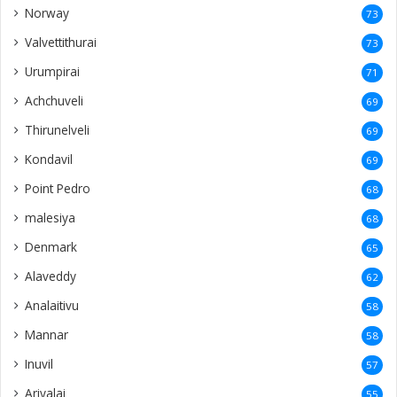
Norway
73
Valvettithurai
73
Urumpirai
71
Achchuveli
69
Thirunelveli
69
Kondavil
69
Point Pedro
68
malesiya
68
Denmark
65
Alaveddy
62
Analaitivu
58
Mannar
58
Inuvil
57
Ariyalai
55