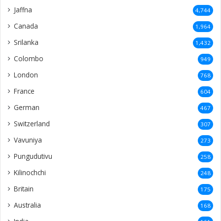
Jaffna
4,744
Canada
1,964
Srilanka
1,432
Colombo
949
London
768
France
604
German
467
Switzerland
307
Vavuniya
273
Pungudutivu
258
Kilinochchi
248
Britain
175
Australia
168