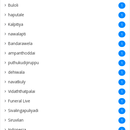
Buloli
1
haputale
1
Kalpitiya
1
nawalapti
1
Bandarawela
1
ampanthoddai
1
puthukudijiruppu
1
dehiwala
1
navatkuly
1
Vidaththatpalai
1
Funeral Live
1
Sivalingapuliyadi
1
Siruvilan
1
Indonesia
1