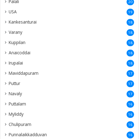
Palali
20
USA
19
Kankesanturai
18
Varany
18
Kuppilan
18
Anaicoddai
18
Irupalai
18
Maviddapuram
17
Puttur
17
Navaly
17
Puttalam
16
Myliddy
16
Chulipuram
16
Punnalaikkadduvan
16