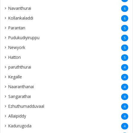
Navanthurai
6
Kollankaladdi
6
Parantan
5
Pudukudiyiruppu
5
Newyork
5
Hatton
5
paruththurai
4
Kegalle
4
Naaranthanai
4
Sangarathai
4
Ezhuthumadduvaal
4
Allaipiddy
4
Kadurugoda
4