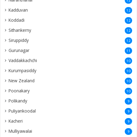
12
Kadduvan
12
Koddadi
12
Sithankerny
12
Siruppiddy
12
Gurunagar
11
Vaddakkachchi
10
Kurumpasiddy
10
New Zealand
10
Poonakary
10
Polikandy
9
Puliyankoodal
9
Kacheri
9
Mulliyawalai
9