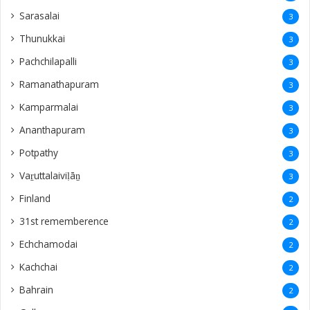
Sarasalai
3
Thunukkai
3
Pachchilapalli
3
Ramanathapuram
3
Kamparmalai
3
Ananthapuram
3
‎Potpathy
3
Vaṟuttalaiviḷāṉ
3
Finland
2
31st rememberence
2
Echchamodai
2
Kachchai
2
Bahrain
2