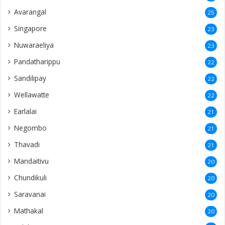
Avarangal
25
Singapore
23
Nuwaraeliya
23
Pandatharippu
22
Sandilipay
22
Wellawatte
22
Earlalai
21
Negombo
21
Thavadi
21
Mandaitivu
20
Chundikuli
20
Saravanai
20
Mathakal
20