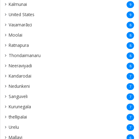
Kalmunai
9
United States
9
Vaṭamarāṭci
8
Moolai
8
Ratnapura
8
Thondaimanaru
8
Neeraviyadi
8
Kandarodai
7
Nedunkeni
7
Sanguveli
7
Kurunegala
7
thellipalai
7
Urelu
7
Mallavi
6