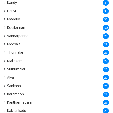
Kandy
33
Uduvil
33
Madduvil
32
Kodikamam
30
Vannarpannai
29
Meesalai
29
Thunnalai
29
Mallakam
27
Suthumalai
27
Alvai
27
Sankanai
26
Karampon
26
Kantharmadam
26
Kalviankadu
25