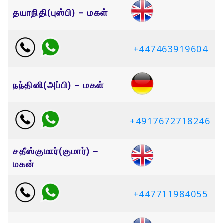
தயாநிதி(புஸ்பி) – மகள்
+447463919604
நந்தினி(அப்பி) – மகள்
+4917672718246
சதீஸ்குமார்(குமார்) –
மகன்
+447711984055