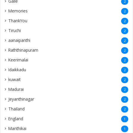
Galle
2
Memories
2
ThankYou
2
Tiruchi
2
aanaipanthi
2
Raththinapuram
2
Keerimalai
2
Idaikkadu
2
kuwait
2
Madurai
2
Jeyanthinagar
2
Thailand
2
England
1
Manthikai
1