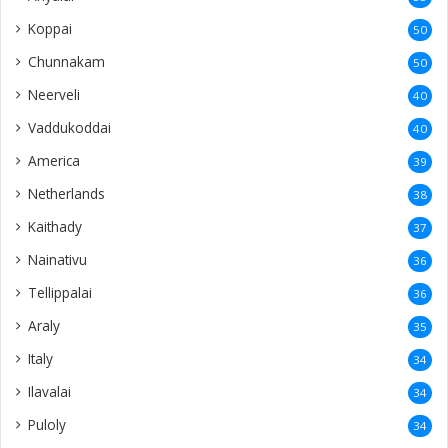
Koppai
50
Chunnakam
50
Neerveli
40
Vaddukoddai
40
America
39
Netherlands
38
Kaithady
37
Nainativu
36
Tellippalai
36
Araly
35
Italy
34
Ilavalai
34
Puloly
34