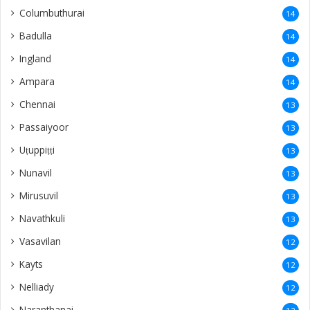
Columbuthurai
14
Badulla
14
Ingland
14
Ampara
14
Chennai
13
Passaiyoor
13
Uṭuppiṭṭi
13
Nunavil
13
Mirusuvil
13
Navathkuli
13
Vasavilan
12
Kayts
12
Nelliady
12
Naranthanai