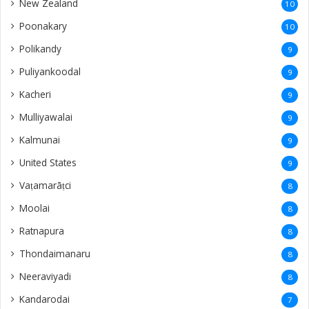
Kadurugoda
4
Kalutara
4
Chilaw
4
Mankuppan
4
Wattala
4
Puliyampokkanai
4
mayiliddi
3
Sweden
3
savakachcheri
3
Valalai
3
Eluvaitivu
3
Navatkiri
3
Echchamoddai
3