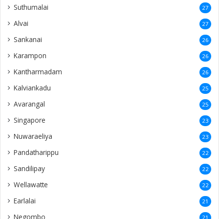
Punnalaikkadduvan
16
Columbuthurai
14
Badulla
14
Ingland
14
Ampara
14
Chennai
13
Passaiyoor
13
Uṭuppiṭṭi
13
Nunavil
13
Mirusuvil
13
Navathkuli
13
Vasavilan
12
Kayts
12