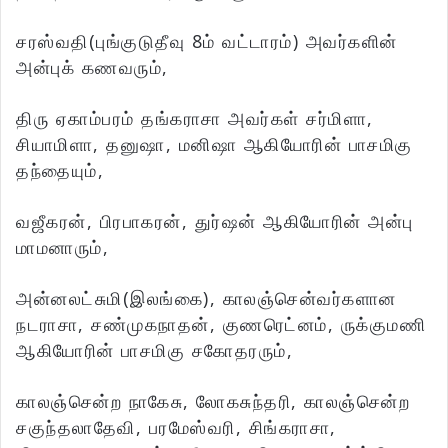
சரஸ்வதி(புங்குடுதீவு 8ம் வட்டாரம்) அவர்களின்
அன்புக் கணவரும்,
திரு ஏகாம்பரம் தங்கராசா அவர்கள் சர்மிளா,
சியாமிளா, தனுஷா, மனிஷா ஆகியோரின் பாசமிகு
தந்தையும்,
வஜீகரன், பிரபாகரன், துர்ஷன் ஆகியோரின் அன்பு
மாமனாரும்,
அன்னலட்சுமி(இலங்கை), காலஞ்சென்வர்களான
நடராசா, சண்முகநாதன், குணரெட்னம், ருக்குமணி
ஆகியோரின் பாசமிகு சகோதரரும்,
காலஞ்சென்ற நாகேசு, லோகசுந்தரி, காலஞ்சென்ற
சகுந்தலாதேவி, பரமேஸ்வரி, சிங்கராசா,