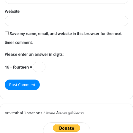
Australia
168
India
161
Mullaitivu
152
Trincomalee
125
United Kingdom
118
Kokuvil
109
Chavakachcheri
101
Velanai
99
Karainagar
92
Malaysia
91
Neduntheevu
90
Karaveddi
85
Batticaloa
82
Nallur
82