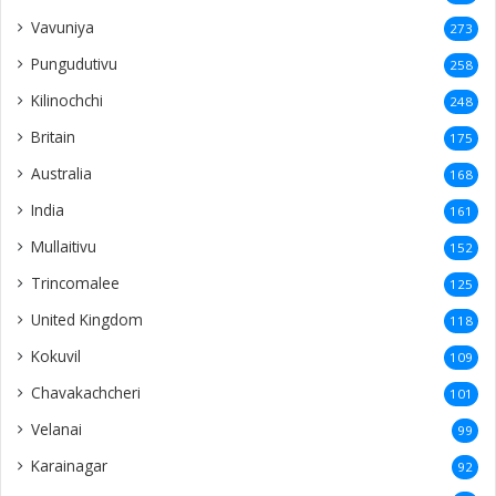
Inuvil
57
Ariyalai
55
Koppai
50
Chunnakam
50
Neerveli
40
Vaddukoddai
40
America
39
Netherlands
38
Kaithady
37
Nainativu
36
Tellippalai
36
Araly
35
Italy
34
Ilavalai
34