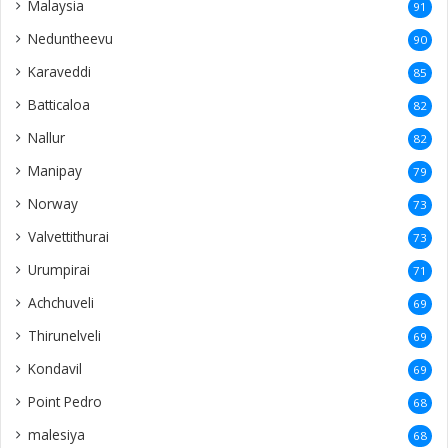
Puloly
34
Kandy
33
Uduvil
33
Madduvil
32
Kodikamam
30
Vannarpannai
29
Meesalai
29
Thunnalai
29
Mallakam
27
Suthumalai
27
Alvai
27
Sankanai
26
Karampon
26