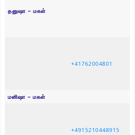
+4917662260632
துர்சன் – மருமகன்
+41763421390
Related Articles