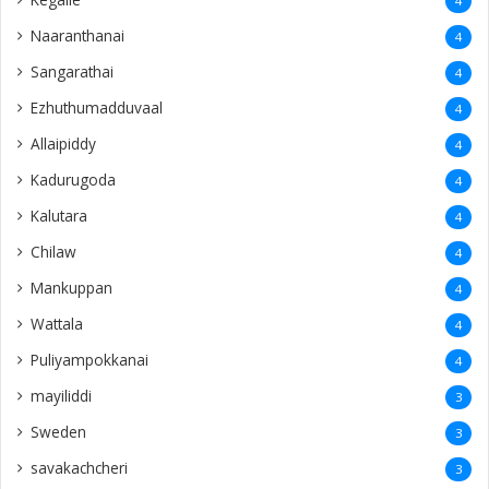
Bahrain
2
Galle
2
Memories
2
ThankYou
2
Tiruchi
2
aanaipanthi
2
Raththinapuram
2
Keerimalai
2
Idaikkadu
2
kuwait
2
Madurai
2
Jeyanthinagar
2
Thailand
2
England
1