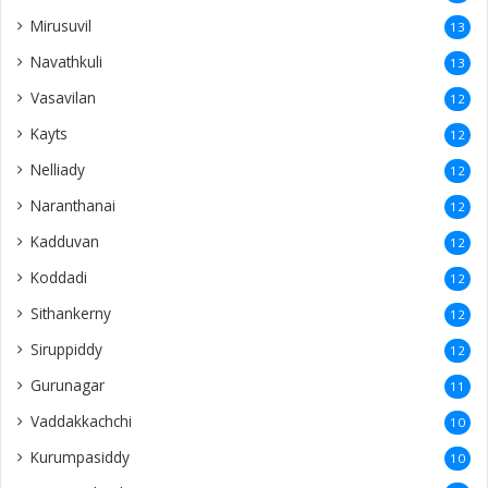
Urelu
7
Mallavi
6
Navanthurai
6
Kollankaladdi
6
Parantan
5
Pudukudiyiruppu
5
Newyork
5
Hatton
5
paruththurai
4
Kegalle
4
Naaranthanai
4
Sangarathai
4
Ezhuthumadduvaal
4
Allaipiddy
4