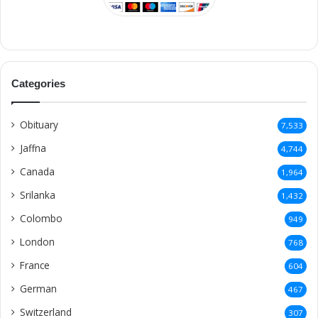
Manipay
79
Norway
73
Valvettithurai
73
Urumpirai
71
Achchuveli
69
Thirunelveli
69
Kondavil
69
Point Pedro
68
malesiya
68
Denmark
65
Alaveddy
62
Analaitivu
58
Mannar
58