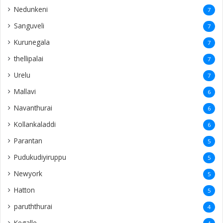
Vempadi
3
Pannalai
3
Sarasalai
3
Thunukkai
3
Pachchilapalli
3
Ramanathapuram
3
Kamparmalai
3
Ananthapuram
3
‎Potpathy
3
Vaṟuttalaiviḷāṉ
3
Finland
2
31st rememberence
2
Echchamodai
2
Kachchai
2