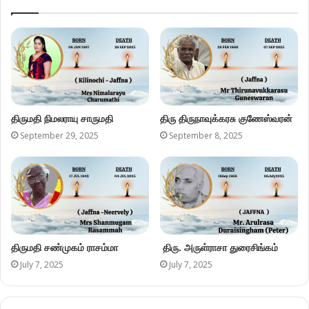
Please enter an answer in digits:
16 − fourteen =
Ariviththal Donations / சேவைக்கான நன்கொடை
Categories