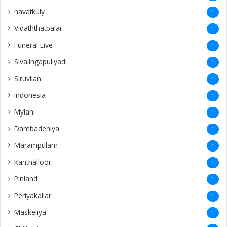
Follow Us
About Us
Ariviththal is all about online obituaries and it serves across the
globe.
Contact Us
info.ariviththal@gmail.com
Contact No -
Canada: +1 (416) 999-9912
SriLanka: +94 76 245 5533