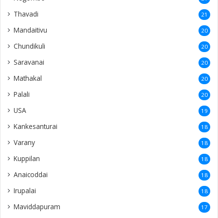
Nelliady
12
Naranthanai
12
Kadduvan
12
Koddadi
12
Sithankerny
12
Siruppiddy
12
Gurunagar
11
Vaddakkachchi
10
Kurumpasiddy
10
New Zealand
10
Poonakary
10
Polikandy
9
Puliyankoodal
9
Kacheri
9