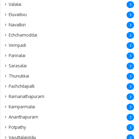
Manthikai
1
Buloli
1
haputale
1
Kalpitiya
1
nawalapti
1
Bandarawela
1
ampanthoddai
1
puthukudijiruppu
1
dehiwala
1
navatkuly
1
Vidaththatpalai
1
Funeral Live
1
Sivalingapuliyadi
1