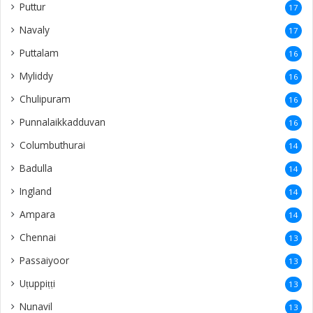
Mulliyawalai
9
Kalmunai
9
United States
9
Vaṭamarāṭci
8
Moolai
8
Ratnapura
8
Thondaimanaru
8
Neeraviyadi
8
Kandarodai
7
Nedunkeni
7
Sanguveli
7
Kurunegala
7
thellipalai
7