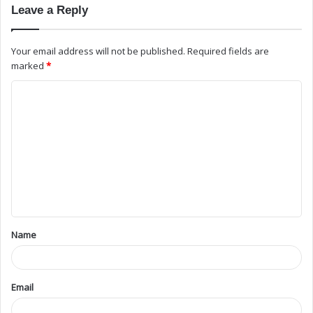
Obituary
7,533
Jaffna
4,744
Canada
1,964
Srilanka
1,432
Colombo
949
London
768
France
604
German
467
Switzerland
307
Vavuniya
273
Pungudutivu
258
Kilinochchi
248
Britain
175