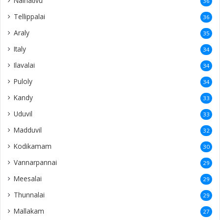
Mathakal
20
Palali
20
USA
19
Kankesanturai
18
Varany
18
Kuppilan
18
Anaicoddai
18
Irupalai
18
Maviddapuram
17
Puttur
17
Navaly
17
Puttalam
16
Myliddy
16
Chulipuram
16