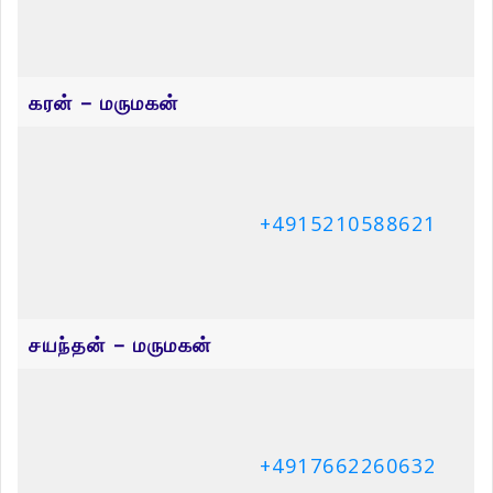
திருமதி நிமலராயு சாருமதி
திரு திருநாவுக்கரசு குணேஸ்வரன்
September 29, 2025
September 8, 2025
திருமதி சண்முகம் ராசம்மா
திரு. அருள்ராசா துரைசிங்கம்
July 7, 2025
July 7, 2025
Leave a Reply
Your email address will not be published.
Required fields are
marked
*