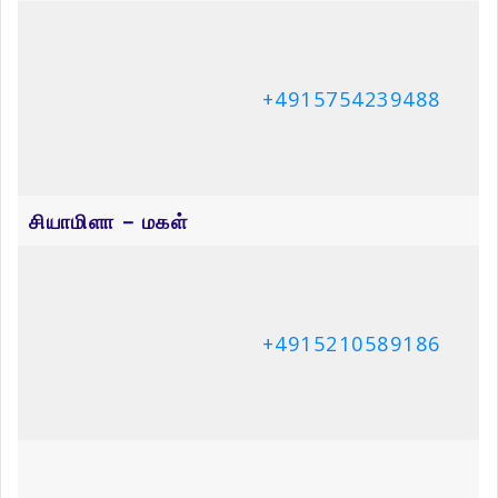
+4915754239488
சியாமிளா – மகள்
+4915210589186
தனுஷா – மகள்
+41762004801
மனிஷா – மகள்
+4915210448915
கரன் – மருமகன்
+4915210588621
சயந்தன் – மருமகன்