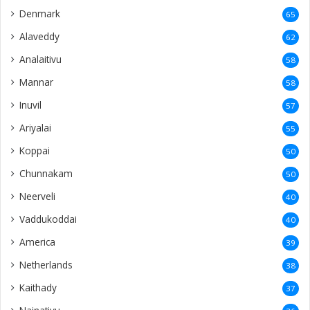
Kantharmadam
26
Kalviankadu
25
Avarangal
25
Singapore
23
Nuwaraeliya
23
Pandatharippu
22
Sandilipay
22
Wellawatte
22
Earlalai
21
Negombo
21
Thavadi
21
Mandaitivu
20
Chundikuli
20
Saravanai
20