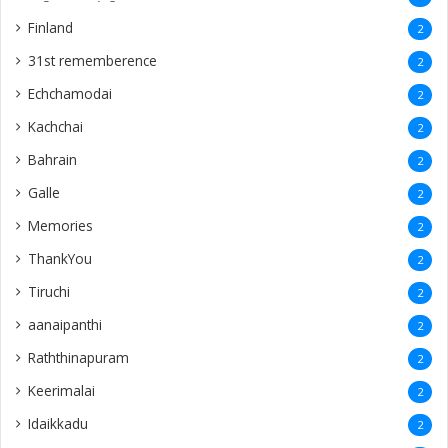
Siruvilan
1
Indonesia
1
Mylani
1
Dambadeniya
1
Marampulam
1
Kanthalloor
1
Pinland
1
Periyakallar
1
Maskeliya
1
Chillalai
1
Thachanthopu
1
toronto
1