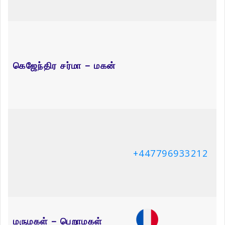
மருமகள் – பெறாமகள்
+33769624452
கதிரேச சர்மா – மகன்