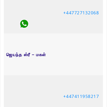
+447727132068
ஜெயந்த ஸ்ரீ – மகள்
+447411958217
கெஜேந்திர சர்மா – மகன்
+447796933212