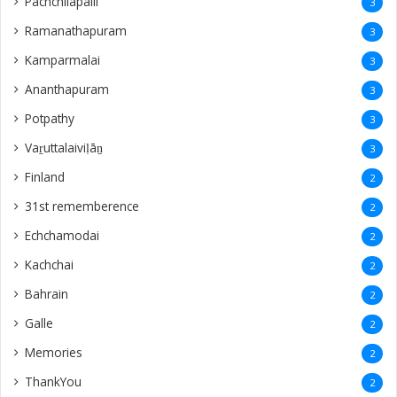
Galle
2
Memories
2
ThankYou
2
Tiruchi
2
aanaipanthi
2
Raththinapuram
2
Keerimalai
2
Idaikkadu
2
kuwait
2
Madurai
2
Jeyanthinagar
2
Thailand
2
England
1
Manthikai
1