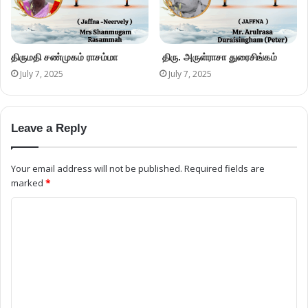
Name
Email
Website
Save my name, email, and website in this browser for the next
time I comment.
Please enter an answer in digits: