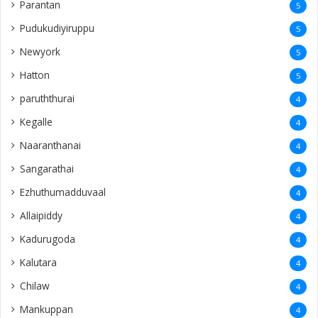
Kalutara
4
Chilaw
4
Mankuppan
4
Wattala
4
Puliyampokkanai
4
mayiliddi
3
Sweden
3
savakachcheri
3
Valalai
3
Eluvaitivu
3
Navatkiri
3
Echchamoddai
3
Vempadi
3
Pannalai
3