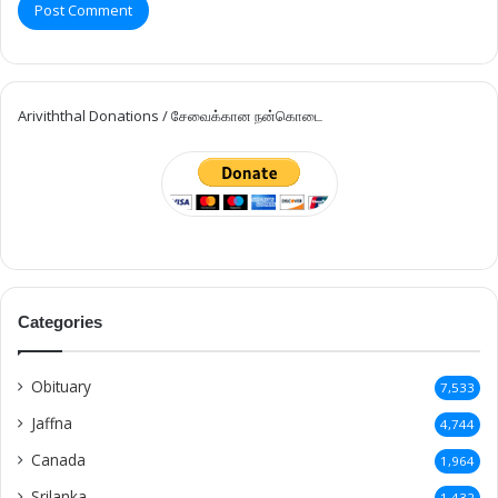
Jaffna
4,744
Canada
1,964
Srilanka
1,432
Colombo
949
London
768
France
604
German
467
Switzerland
307
Vavuniya
273
Pungudutivu
258
Kilinochchi
248
Britain
175
Australia
168