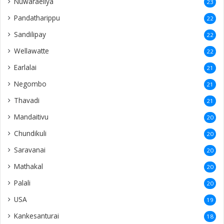
Palali
20
USA
19
Kankesanturai
18
Varany
18
Kuppilan
18
Anaicoddai
18
Irupalai
18
Maviddapuram
17
Puttur
17
Navaly
17
Puttalam
16
Myliddy
16
Chulipuram
16
Punnalaikkadduvan
16