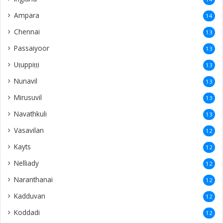
Naranthanai
12
Kadduvan
12
Koddadi
12
Sithankerny
12
Siruppiddy
12
Gurunagar
11
Vaddakkachchi
10
Kurumpasiddy
10
New Zealand
10
Poonakary
10
Polikandy
9
Puliyankoodal
9
Kacheri
9
Mulliyawalai
9