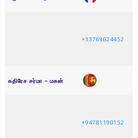
+94781190152
Related Articles
திருமதி நிமலராயு சாருமதி
திரு திருநாவுக்கரசு குணேஸ்வரன்