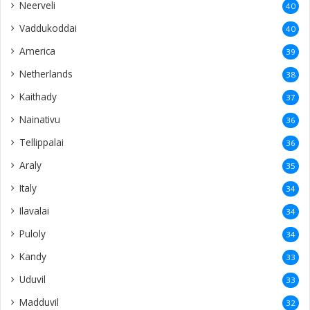
Kandy
33
Uduvil
33
Madduvil
32
Kodikamam
30
Vannarpannai
29
Meesalai
29
Thunnalai
29
Mallakam
27
Suthumalai
27
Alvai
27
Sankanai
26
Karampon
26
Kantharmadam
26
Kalviankadu
25