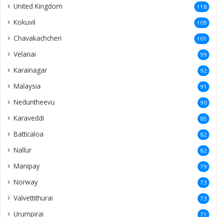
Norway
73
Valvettithurai
73
Urumpirai
71
Achchuveli
69
Thirunelveli
69
Kondavil
69
Point Pedro
68
malesiya
68
Denmark
65
Alaveddy
62
Analaitivu
58
Mannar
58
Inuvil
57
Ariyalai
55