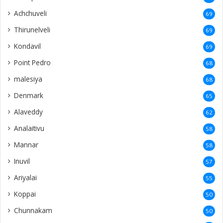
Koppai
50
Chunnakam
50
Neerveli
40
Vaddukoddai
40
America
39
Netherlands
38
Kaithady
37
Nainativu
36
Tellippalai
36
Araly
35
Italy
34
Ilavalai
34
Puloly
34