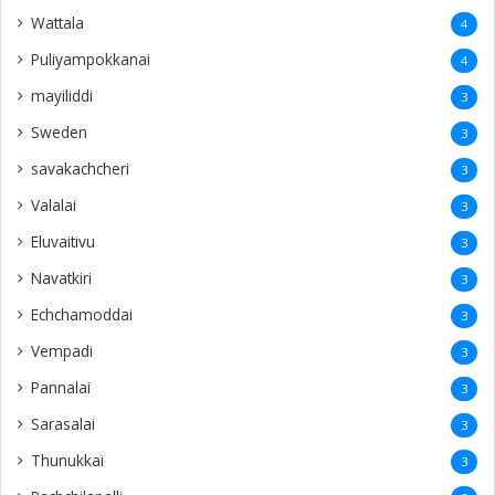
Sarasalai
3
Thunukkai
3
Pachchilapalli
3
Ramanathapuram
3
Kamparmalai
3
Ananthapuram
3
‎Potpathy
3
Vaṟuttalaiviḷāṉ
3
Finland
2
31st rememberence
2
Echchamodai
2
Kachchai
2
Bahrain
2