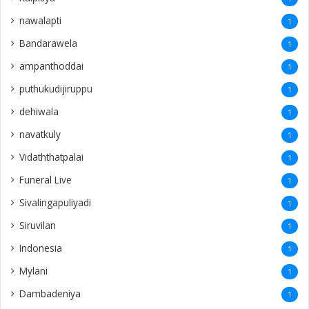
1
Mylani
1
Dambadeniya
1
Marampulam
1
Kanthalloor
1
Pinland
1
Periyakallar
1
Maskeliya
1
Chillalai
1
Thachanthopu
1
toronto
1