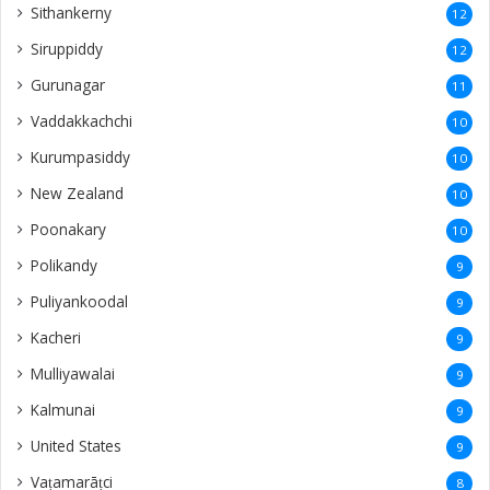
Kalmunai
9
United States
9
Vaṭamarāṭci
8
Moolai
8
Ratnapura
8
Thondaimanaru
8
Neeraviyadi
8
Kandarodai
7
Nedunkeni
7
Sanguveli
7
Kurunegala
7
thellipalai
7
Urelu
7
Mallavi
6