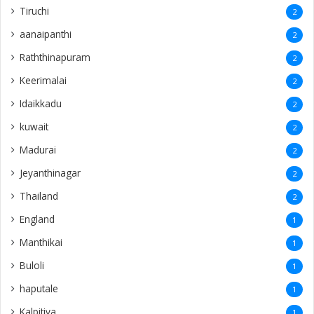
Buloli
1
haputale
1
Kalpitiya
1
nawalapti
1
Bandarawela
1
ampanthoddai
1
puthukudijiruppu
1
dehiwala
1
navatkuly
1
Vidaththatpalai
1
Funeral Live
1
Sivalingapuliyadi
1
Siruvilan
1
Indonesia