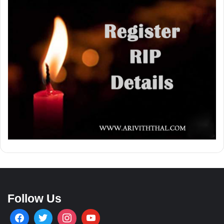
Follow Us
About Us
Ariviththal is all about online obituaries and it serves across the
globe.
Contact Us
info.ariviththal@gmail.com
Contact No -
Canada: +1 (416) 999-9912
SriLanka: +94 76 245 5533