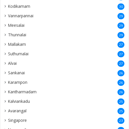
Avarangal
25
Singapore
23
Nuwaraeliya
23
Pandatharippu
22
Sandilipay
22
Wellawatte
22
Earlalai
21
Negombo
21
Thavadi
21
Mandaitivu
20
Chundikuli
20
Saravanai
20
Mathakal
20