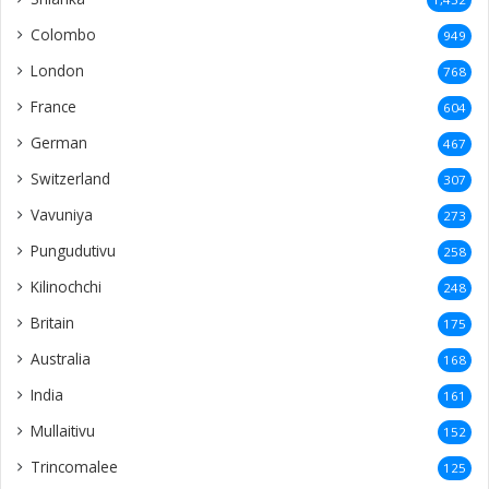
India
161
Mullaitivu
152
Trincomalee
125
United Kingdom
118
Kokuvil
109
Chavakachcheri
101
Velanai
99
Karainagar
92
Malaysia
91
Neduntheevu
90
Karaveddi
85
Batticaloa
82
Nallur
82
Manipay
79