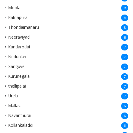
Navanthurai
6
Kollankaladdi
6
Parantan
5
Pudukudiyiruppu
5
Newyork
5
Hatton
5
paruththurai
4
Kegalle
4
Naaranthanai
4
Sangarathai
4
Ezhuthumadduvaal
4
Allaipiddy
4
Kadurugoda
4