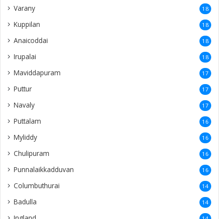
Columbuthurai
14
Badulla
14
Ingland
14
Ampara
14
Chennai
13
Passaiyoor
13
Uṭuppiṭṭi
13
Nunavil
13
Mirusuvil
13
Navathkuli
13
Vasavilan
12
Kayts
12
Nelliady
12