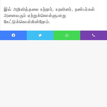
இவ் அறிவித்தலை உற்றார், உறவினர், நண்பர்கள்
அனைவரும் ஏற்றுக்கொள்ளுமாறு
கேட்டுக்கொள்கின்றோம்.
தகவல்:
குடும்பத்தினர்.
Facebook
Twitter
WhatsApp
Viber
தொடர்புகளுக்கு
கமல்ராஜ்(கண்ணன்) –
மகன்
+4915163688006
பிரதீபன்(பாபு) – மகன்