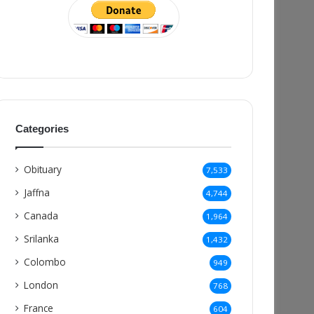
Categories
Obituary
7,533
Jaffna
4,744
Canada
1,964
Srilanka
1,432
Colombo
949
London
768
France
604