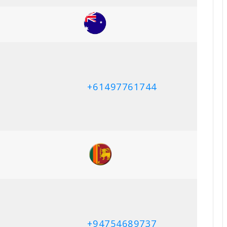
+61497761744
ி
+94754689737
+94776060252