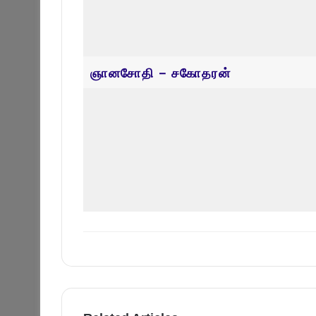
Related Articles
திருமதி நிமலராயு சாருமதி
திரு திருநாவ
September 29, 2025
September 
Leave a Reply