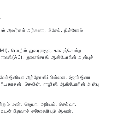
,
ிஸ் அவர்கள் அர்சுனா, மிசேல், நிக்கோல்
MI), மொறீஸ் துரைராஜா, காலஞ்சென்ற
ேஸ்ராணி(AC), ஞானசோதி ஆகியோரின் அன்புச்
வேர்ஜினியா அந்தோனிப்பிள்ளை, ஜோர்ஜினா
ரியதாசன், செலின், ராஜினி ஆகியோரின் அன்பு
றும் மலர், ஜெயா, அரியம், செல்வா,
உடன் பிறவாச் சகோதரியும் ஆவார்.