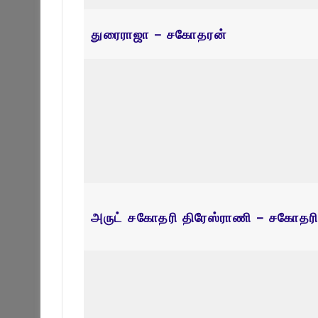
துரைராஜா – சகோதரன்
அருட் சகோதரி திரேஸ்ராணி – சகோதர
ஞானசோதி – சகோதரன்