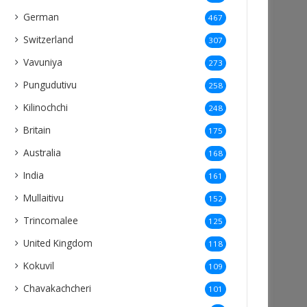
German
467
Switzerland
307
Vavuniya
273
Pungudutivu
258
Kilinochchi
248
Britain
175
Australia
168
India
161
Mullaitivu
152
Trincomalee
125
United Kingdom
118
Kokuvil
109
Chavakachcheri
101