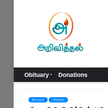
Obituary
Donations
Mirusuvil
Obituary