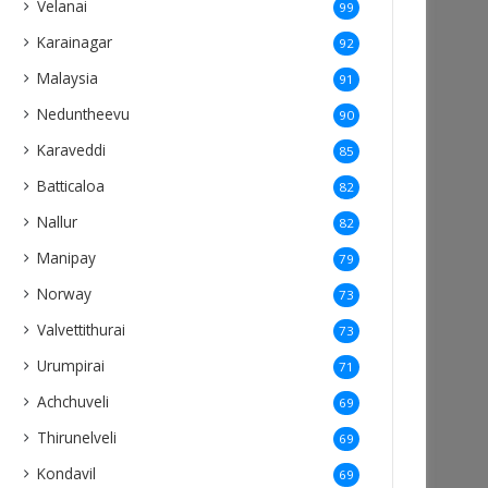
Velanai
99
Karainagar
92
Malaysia
91
Neduntheevu
90
Karaveddi
85
Batticaloa
82
Nallur
82
Manipay
79
Norway
73
Valvettithurai
73
Urumpirai
71
Achchuveli
69
Thirunelveli
69
Kondavil
69