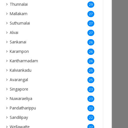
Thunnalai
29
Mallakam
27
Suthumalai
27
Alvai
27
Sankanai
26
Karampon
26
Kantharmadam
26
Kalviankadu
25
Avarangal
25
Singapore
23
Nuwaraeliya
23
Pandatharippu
22
Sandilipay
22
Wellawatte
22