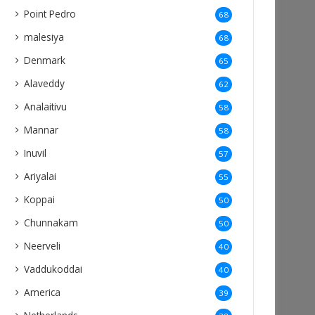
Point Pedro
68
malesiya
68
Denmark
65
Alaveddy
62
Analaitivu
58
Mannar
58
Inuvil
57
Ariyalai
55
Koppai
50
Chunnakam
50
Neerveli
40
Vaddukoddai
40
America
39