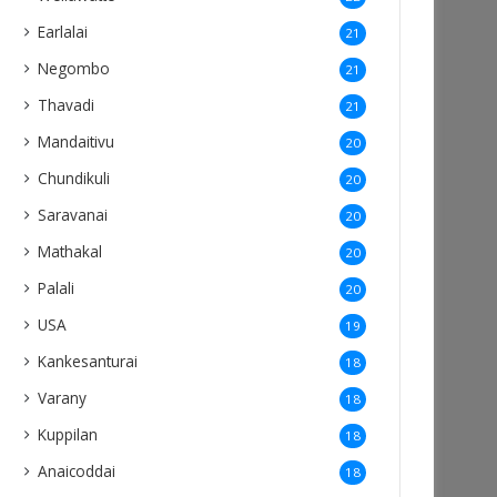
Earlalai
21
Negombo
21
Thavadi
21
Mandaitivu
20
Chundikuli
20
Saravanai
20
Mathakal
20
Palali
20
USA
19
Kankesanturai
18
Varany
18
Kuppilan
18
Anaicoddai
18