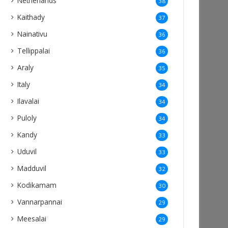
Netherlands
38
Kaithady
37
Nainativu
36
Tellippalai
36
Araly
35
Italy
34
Ilavalai
34
Puloly
34
Kandy
33
Uduvil
33
Madduvil
32
Kodikamam
30
Vannarpannai
29
Meesalai
29