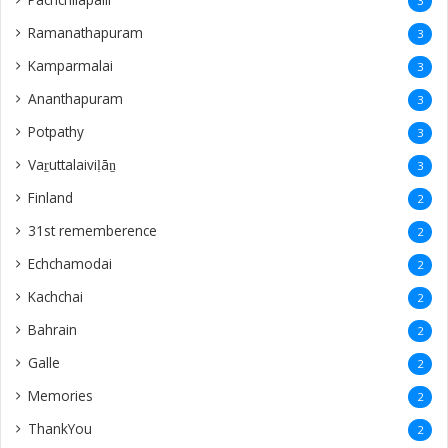
3
Ramanathapuram
3
Kamparmalai
3
Ananthapuram
3
‎Potpathy
3
Vaṟuttalaiviḷāṉ
3
Finland
2
31st rememberence
2
Echchamodai
2
Kachchai
2
Bahrain
2
Galle
2
Memories
2
ThankYou
2