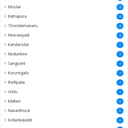
Moolai
8
Ratnapura
8
Thondaimanaru
8
Neeraviyadi
8
Kandarodai
7
Nedunkeni
7
Sanguveli
7
Kurunegala
7
thellipalai
7
Urelu
7
Mallavi
6
Navanthurai
6
Kollankaladdi
6