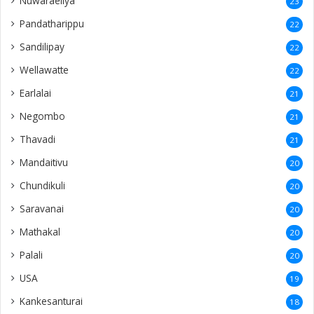
Nuwaraeliya
23
Pandatharippu
22
Sandilipay
22
Wellawatte
22
Earlalai
21
Negombo
21
Thavadi
21
Mandaitivu
20
Chundikuli
20
Saravanai
20
Mathakal
20
Palali
20
USA
19
Kankesanturai
18