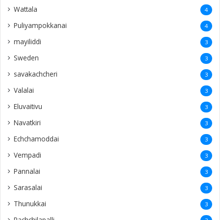
Wattala
4
Puliyampokkanai
4
mayiliddi
3
Sweden
3
savakachcheri
3
Valalai
3
Eluvaitivu
3
Navatkiri
3
Echchamoddai
3
Vempadi
3
Pannalai
3
Sarasalai
3
Thunukkai
3
Pachchilapalli