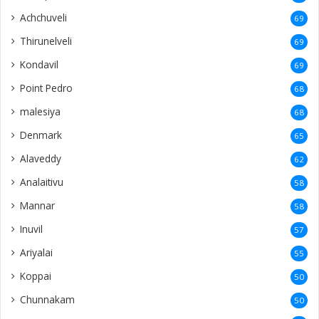
Achchuveli
69
Thirunelveli
69
Kondavil
69
Point Pedro
68
malesiya
68
Denmark
65
Alaveddy
62
Analaitivu
58
Mannar
58
Inuvil
57
Ariyalai
55
Koppai
50
Chunnakam
50