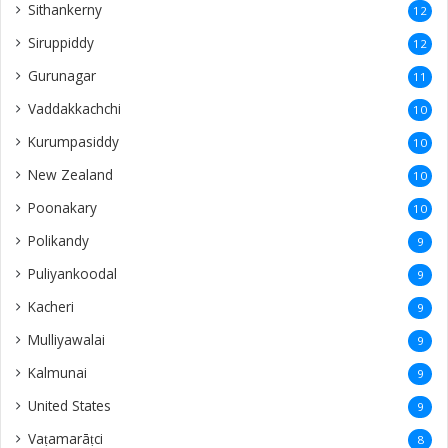
Sithankerny
12
Siruppiddy
12
Gurunagar
11
Vaddakkachchi
10
Kurumpasiddy
10
New Zealand
10
Poonakary
10
Polikandy
9
Puliyankoodal
9
Kacheri
9
Mulliyawalai
9
Kalmunai
9
United States
9
Vaṭamarāṭci
8