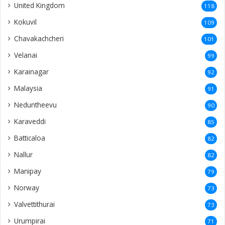
United Kingdom
118
Kokuvil
109
Chavakachcheri
101
Velanai
99
Karainagar
92
Malaysia
91
Neduntheevu
90
Karaveddi
85
Batticaloa
82
Nallur
82
Manipay
79
Norway
73
Valvettithurai
73
Urumpirai
71