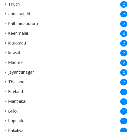
Tiruchi
2
aanaipanthi
2
Raththinapuram
2
Keerimalai
2
Idaikkadu
2
kuwait
2
Madurai
2
Jeyanthinagar
2
Thailand
2
England
1
Manthikai
1
Buloli
1
haputale
1
Kalpitiya
1