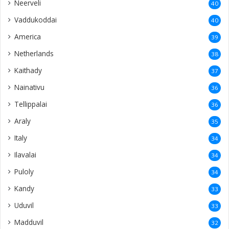
Neerveli
40
Vaddukoddai
40
America
39
Netherlands
38
Kaithady
37
Nainativu
36
Tellippalai
36
Araly
35
Italy
34
Ilavalai
34
Puloly
34
Kandy
33
Uduvil
33
Madduvil
32