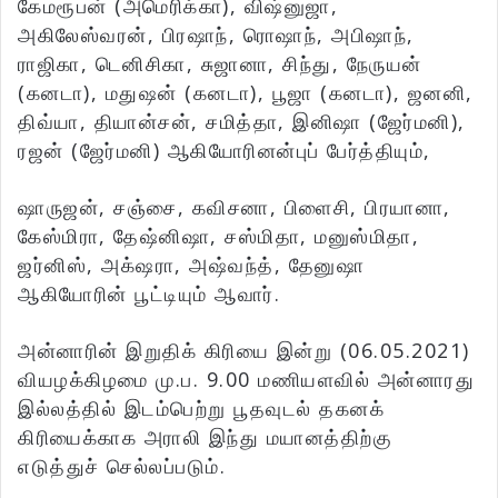
கேமரூபன் (அமெரிக்கா), விஷ்னுஜா,
அகிலேஸ்வரன், பிரஷாந், ரொஷாந், அபிஷாந்,
ராஜிகா, டெனிசிகா, சுஜானா, சிந்து, நேருயன்
(கனடா), மதுஷன் (கனடா), பூஜா (கனடா), ஜனனி,
திவ்யா, தியான்சன், சமித்தா, இனிஷா (ஜேர்மனி),
ரஜன் (ஜேர்மனி) ஆகியோரினன்புப் பேர்த்தியும்,
ஷாருஜன், சஞ்சை, கவிசனா, பிளைசி, பிரயானா,
கேஸ்மிரா, தேஷ்னிஷா, சஸ்மிதா, மனுஸ்மிதா,
ஜர்னிஸ், அக்‌ஷரா, அஷ்வந்த், தேனுஷா
ஆகியோரின் பூட்டியும் ஆவார்.
அன்னாரின் இறுதிக் கிரியை இன்று (06.05.2021)
வியழக்கிழமை மு.ப. 9.00 மணியளவில் அன்னாரது
இல்லத்தில் இடம்பெற்று பூதவுடல் தகனக்
கிரியைக்காக அராலி இந்து மயானத்திற்கு
எடுத்துச் செல்லப்படும்.