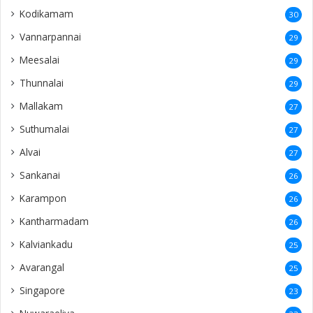
Kodikamam
30
Vannarpannai
29
Meesalai
29
Thunnalai
29
Mallakam
27
Suthumalai
27
Alvai
27
Sankanai
26
Karampon
26
Kantharmadam
26
Kalviankadu
25
Avarangal
25
Singapore
23