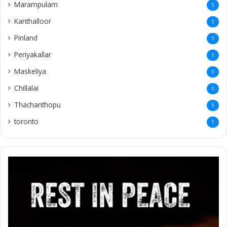
Marampulam
1
Kanthalloor
1
Pinland
1
Periyakallar
1
Maskeliya
1
Chillalai
1
Thachanthopu
1
toronto
1