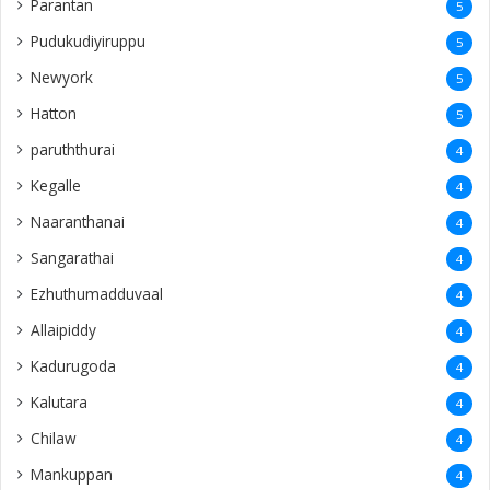
Parantan
5
Pudukudiyiruppu
5
Newyork
5
Hatton
5
paruththurai
4
Kegalle
4
Naaranthanai
4
Sangarathai
4
Ezhuthumadduvaal
4
Allaipiddy
4
Kadurugoda
4
Kalutara
4
Chilaw
4
Mankuppan
4