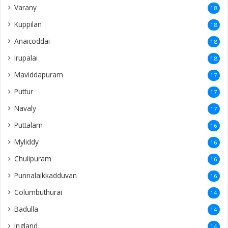
Varany
18
Kuppilan
18
Anaicoddai
18
Irupalai
18
Maviddapuram
17
Puttur
17
Navaly
17
Puttalam
16
Myliddy
16
Chulipuram
16
Punnalaikkadduvan
16
Columbuthurai
14
Badulla
14
Ingland
14