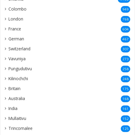
Colombo
949
London
768
France
604
German
467
Switzerland
307
Vavuniya
273
Pungudutivu
258
Kilinochchi
248
Britain
175
Australia
168
India
161
Mullaitivu
152
Trincomalee
125