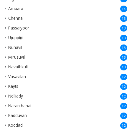
Ampara
14
Chennai
13
Passaiyoor
13
Uṭuppiṭṭi
13
Nunavil
13
Mirusuvil
13
Navathkuli
13
Vasavilan
12
Kayts
12
Nelliady
12
Naranthanai
12
Kadduvan
12
Koddadi
12