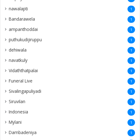
nawalapti
1
Bandarawela
1
ampanthoddai
1
puthukudijiruppu
1
dehiwala
1
navatkuly
1
Vidaththatpalai
1
Funeral Live
1
Sivalingapuliyadi
1
Siruvilan
1
Indonesia
1
Mylani
1
Dambadeniya
1