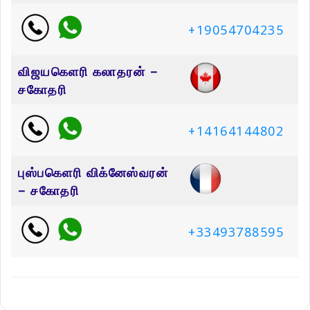
+19054704235
விஜயகெளரி கலாதரன் –
சகோதரி
+14164144802
புஸ்பகெளரி விக்னேஸ்வரன்
– சகோதரி
+33493788595