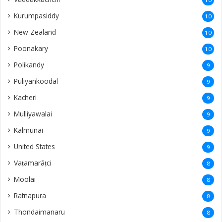
Kurumpasiddy
10
New Zealand
10
Poonakary
10
Polikandy
9
Puliyankoodal
9
Kacheri
9
Mulliyawalai
9
Kalmunai
9
United States
9
Vaṭamarāṭci
8
Moolai
8
Ratnapura
8
Thondaimanaru
8