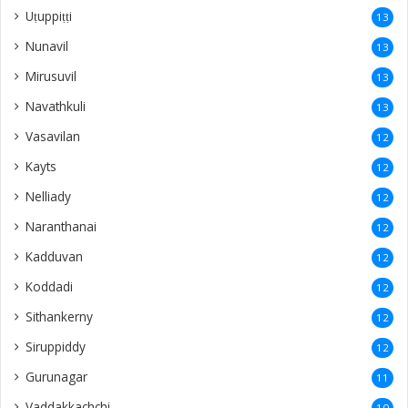
Uṭuppiṭṭi
13
Nunavil
13
Mirusuvil
13
Navathkuli
13
Vasavilan
12
Kayts
12
Nelliady
12
Naranthanai
12
Kadduvan
12
Koddadi
12
Sithankerny
12
Siruppiddy
12
Gurunagar
11
Vaddakkachchi
10