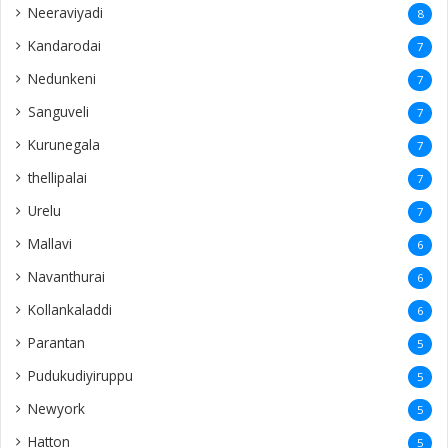
Neeraviyadi
8
Kandarodai
7
Nedunkeni
7
Sanguveli
7
Kurunegala
7
thellipalai
7
Urelu
7
Mallavi
6
Navanthurai
6
Kollankaladdi
6
Parantan
5
Pudukudiyiruppu
5
Newyork
5
Hatton
5