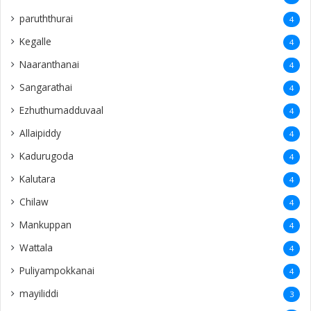
paruththurai
4
Kegalle
4
Naaranthanai
4
Sangarathai
4
Ezhuthumadduvaal
4
Allaipiddy
4
Kadurugoda
4
Kalutara
4
Chilaw
4
Mankuppan
4
Wattala
4
Puliyampokkanai
4
mayiliddi
3