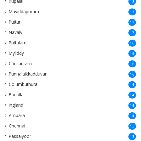
Irupalai
18
Maviddapuram
17
Puttur
17
Navaly
17
Puttalam
16
Myliddy
16
Chulipuram
16
Punnalaikkadduvan
16
Columbuthurai
14
Badulla
14
Ingland
14
Ampara
14
Chennai
13
Passaiyoor
13