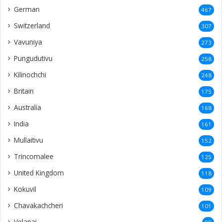
German
467
Switzerland
307
Vavuniya
273
Pungudutivu
258
Kilinochchi
248
Britain
175
Australia
168
India
161
Mullaitivu
152
Trincomalee
125
United Kingdom
118
Kokuvil
109
Chavakachcheri
101
Velanai