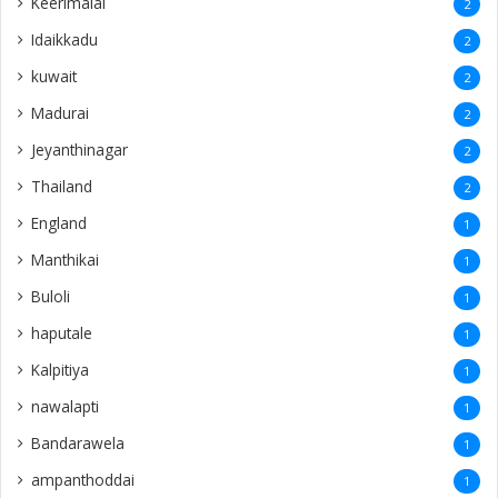
Keerimalai
2
Idaikkadu
2
kuwait
2
Madurai
2
Jeyanthinagar
2
Thailand
2
England
1
Manthikai
1
Buloli
1
haputale
1
Kalpitiya
1
nawalapti
1
Bandarawela
1
ampanthoddai
1