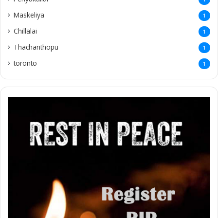
Maskeliya
1
Chillalai
1
Thachanthopu
1
toronto
1