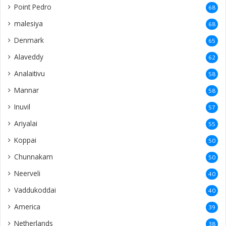
Point Pedro
68
malesiya
68
Denmark
65
Alaveddy
62
Analaitivu
58
Mannar
58
Inuvil
57
Ariyalai
55
Koppai
50
Chunnakam
50
Neerveli
40
Vaddukoddai
40
America
39
Netherlands
38