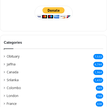
Categories
Obituary
7,533
Jaffna
4,744
Canada
1,964
Srilanka
1,432
Colombo
949
London
768
France
604