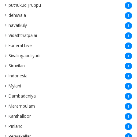
puthukudijiruppu
1
dehiwala
1
navatkuly
1
Vidaththatpalai
1
Funeral Live
1
Sivalingapuliyadi
1
Siruvilan
1
Indonesia
1
Mylani
1
Dambadeniya
1
Marampulam
1
Kanthalloor
1
Pinland
1
Periyakallar
1