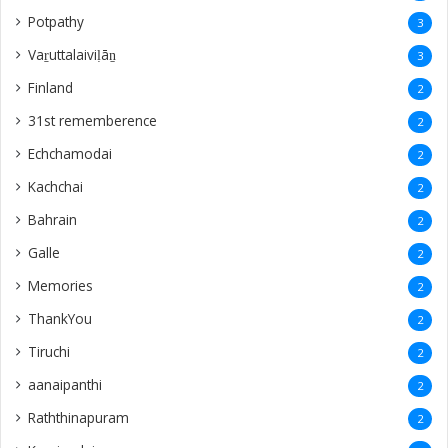
‎Potpathy
3
Vaṟuttalaiviḷāṉ
3
Finland
2
31st rememberence
2
Echchamodai
2
Kachchai
2
Bahrain
2
Galle
2
Memories
2
ThankYou
2
Tiruchi
2
aanaipanthi
2
Raththinapuram
2