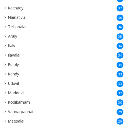
Kaithady
37
Nainativu
36
Tellippalai
36
Araly
35
Italy
34
Ilavalai
34
Puloly
34
Kandy
33
Uduvil
33
Madduvil
32
Kodikamam
30
Vannarpannai
29
Meesalai
29