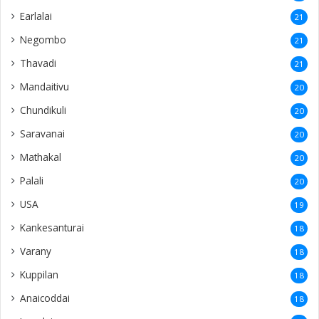
Earlalai
21
Negombo
21
Thavadi
21
Mandaitivu
20
Chundikuli
20
Saravanai
20
Mathakal
20
Palali
20
USA
19
Kankesanturai
18
Varany
18
Kuppilan
18
Anaicoddai
18