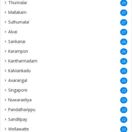
Thunnalai
29
Mallakam
27
Suthumalai
27
Alvai
27
Sankanai
26
Karampon
26
Kantharmadam
26
Kalviankadu
25
Avarangal
25
Singapore
23
Nuwaraeliya
23
Pandatharippu
22
Sandilipay
22
Wellawatte
22