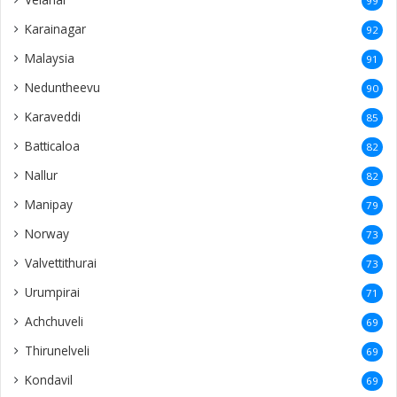
99
Karainagar
92
Malaysia
91
Neduntheevu
90
Karaveddi
85
Batticaloa
82
Nallur
82
Manipay
79
Norway
73
Valvettithurai
73
Urumpirai
71
Achchuveli
69
Thirunelveli
69
Kondavil
69