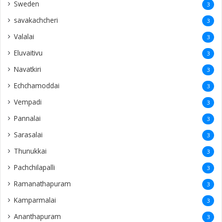
Sweden
3
savakachcheri
3
Valalai
3
Eluvaitivu
3
Navatkiri
3
Echchamoddai
3
Vempadi
3
Pannalai
3
Sarasalai
3
Thunukkai
3
Pachchilapalli
3
Ramanathapuram
3
Kamparmalai
3
Ananthapuram
3