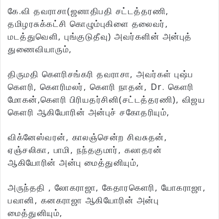
கே.வி தவராசா(ஜனாதிபதி சட்டத்தரணி,
தமிழரசுக்கட்சி கொழும்புகிளை தலைவர்,
மடத்துவெளி, புங்குடுதீவு) அவர்களின் அன்புத்
துணைவியாரும்,
திருமதி கௌரிசங்கரி தவராசா, அவர்கள் புஷ்ப
கௌரி, கௌரிமலர், கௌரி நாதன், Dr. கௌரி
மோகன்,கௌரி பிரியதர்சினி(சட்டத்தரணி), விஜய
கௌரி ஆகியோரின் அன்புச் சகோதரியும்,
விக்னேஸ்வரன், காலஞ்சென்ற சிவசுதன்,
ஏஞ்சலிகா, பாமி, நந்தகுமார், கலாதரன்
ஆகியோரின் அன்பு மைத்துனியும்,
அருந்ததி , லோகராஜா, கேதாரகௌரி, யோகராஜா,
பவானி, கனகராஜா ஆகியோரின் அன்பு
மைத்துனியும்,