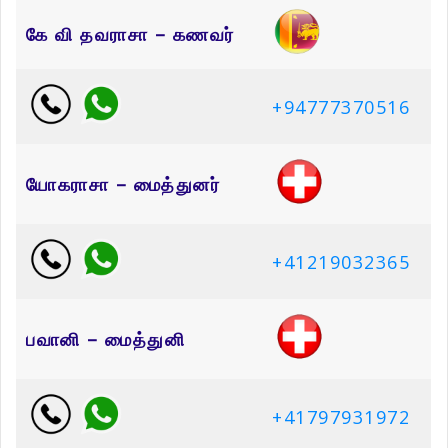
கே வி தவராசா – கணவர்
+94777370516
யோகராசா – மைத்துனர்
+41219032365
பவானி – மைத்துனி
+41797931972