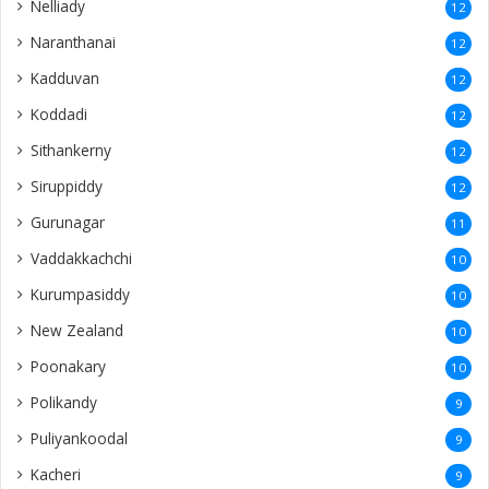
Nelliady
12
Naranthanai
12
Kadduvan
12
Koddadi
12
Sithankerny
12
Siruppiddy
12
Gurunagar
11
Vaddakkachchi
10
Kurumpasiddy
10
New Zealand
10
Poonakary
10
Polikandy
9
Puliyankoodal
9
Kacheri
9