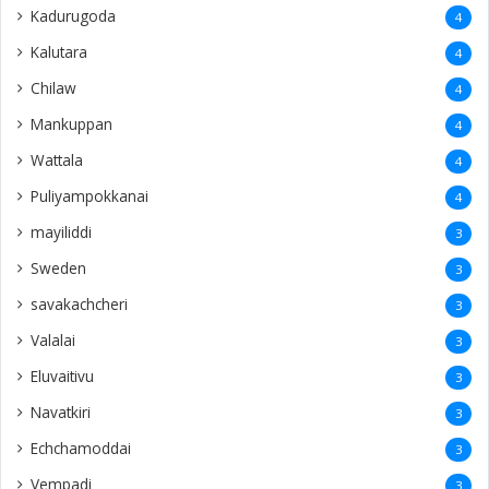
Kadurugoda
4
Kalutara
4
Chilaw
4
Mankuppan
4
Wattala
4
Puliyampokkanai
4
mayiliddi
3
Sweden
3
savakachcheri
3
Valalai
3
Eluvaitivu
3
Navatkiri
3
Echchamoddai
3
Vempadi
3