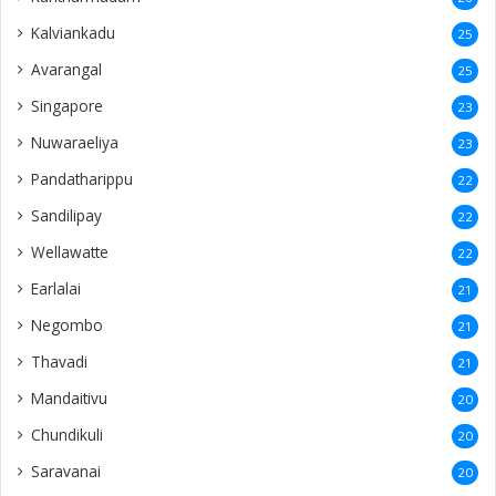
Kalviankadu
25
Avarangal
25
Singapore
23
Nuwaraeliya
23
Pandatharippu
22
Sandilipay
22
Wellawatte
22
Earlalai
21
Negombo
21
Thavadi
21
Mandaitivu
20
Chundikuli
20
Saravanai
20