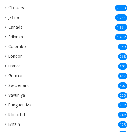
Obituary
7,533
Jaffna
4,744
Canada
1,964
Srilanka
1,432
Colombo
949
London
768
France
604
German
467
Switzerland
307
Vavuniya
273
Pungudutivu
258
Kilinochchi
248
Britain
175