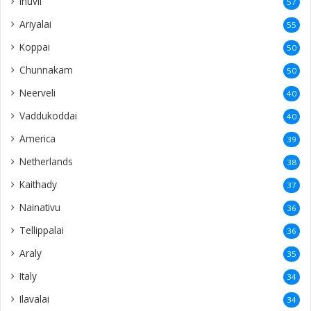
Inuvil
57
Ariyalai
55
Koppai
50
Chunnakam
50
Neerveli
40
Vaddukoddai
40
America
39
Netherlands
38
Kaithady
37
Nainativu
36
Tellippalai
36
Araly
35
Italy
34
Ilavalai
34