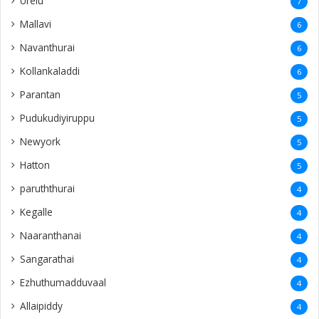
Urelu
7
Mallavi
6
Navanthurai
6
Kollankaladdi
6
Parantan
5
Pudukudiyiruppu
5
Newyork
5
Hatton
5
paruththurai
4
Kegalle
4
Naaranthanai
4
Sangarathai
4
Ezhuthumadduvaal
4
Allaipiddy
4