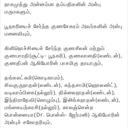
நாகமுத்து அன்னம்மா தம்பதிகளின் அன்பு
மருமகளும்,
பூநகரியைச் சேர்ந்த குணசேகரம் அவர்களின் அன்பு
மனைவியும்,
கிளிநொச்சியைச் சேர்ந்த குணசீலன் மற்றும்
குணபாரதி(சூட்டி- பூநகரி), குணவானதி(லண்டன்),
குணதீபன் ஆகியோரின் பாசமிகு தாயாரும்,
தங்கலட்சுமி(கொடிகாமம்),
சிவகுருநாதன்(லண்டன்), கந்தசாமி(ஹொலண்ட்),
வடிவாம்பிகை(நல்லூர்), தில்லைநாதன்(லண்டன்),
இந்திராதேவி(கொழும்பு), இலிங்கநாதன்(லண்டன்),
மங்கையற்கரசி(நல்லூர்), காலஞ்சென்ற
பொன்னையா(Dr. பொன்ஸ்- ஜேர்மனி) ஆகியோரின்
அன்புச் சகோதரியும்,