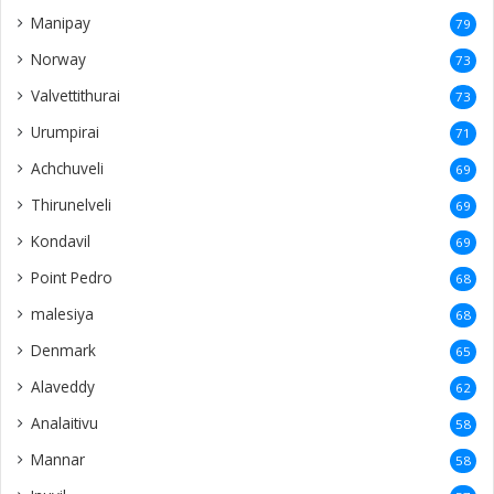
Manipay
79
Norway
73
Valvettithurai
73
Urumpirai
71
Achchuveli
69
Thirunelveli
69
Kondavil
69
Point Pedro
68
malesiya
68
Denmark
65
Alaveddy
62
Analaitivu
58
Mannar
58