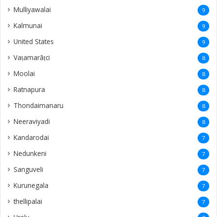
Mulliyawalai
9
Kalmunai
9
United States
9
Vaṭamarāṭci
8
Moolai
8
Ratnapura
8
Thondaimanaru
8
Neeraviyadi
8
Kandarodai
7
Nedunkeni
7
Sanguveli
7
Kurunegala
7
thellipalai
7