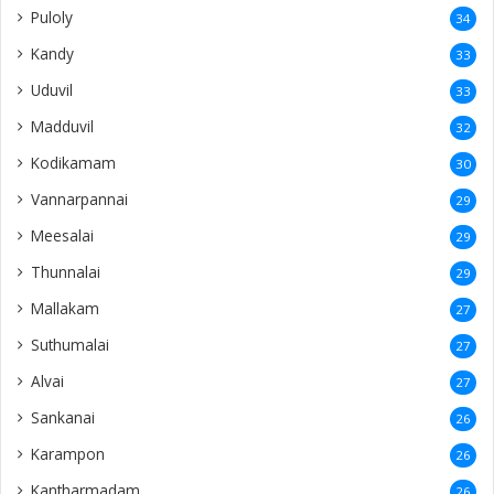
Puloly
34
Kandy
33
Uduvil
33
Madduvil
32
Kodikamam
30
Vannarpannai
29
Meesalai
29
Thunnalai
29
Mallakam
27
Suthumalai
27
Alvai
27
Sankanai
26
Karampon
26
Kantharmadam
26