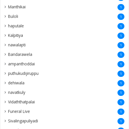
Manthikai
1
Buloli
1
haputale
1
Kalpitiya
1
nawalapti
1
Bandarawela
1
ampanthoddai
1
puthukudijiruppu
1
dehiwala
1
navatkuly
1
Vidaththatpalai
1
Funeral Live
1
Sivalingapuliyadi
1