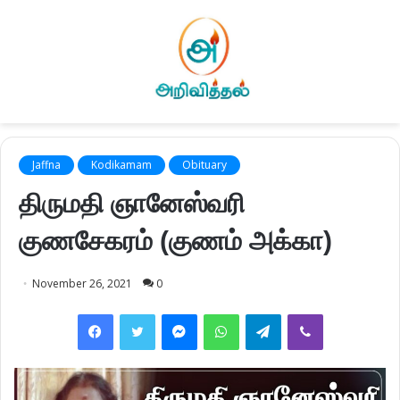
Jaffna
Kodikamam
Obituary
திருமதி ஞானேஸ்வரி
குணசேகரம் (குணம் அக்கா)
November 26, 2021
0
Facebook
Twitter
Messenger
WhatsApp
Telegram
Viber