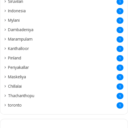
Siruvilan
1
Indonesia
1
Mylani
1
Dambadeniya
1
Marampulam
1
Kanthalloor
1
Pinland
1
Periyakallar
1
Maskeliya
1
Chillalai
1
Thachanthopu
1
toronto
1