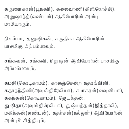
கருணாகரன்(பூநகரி), கலைவாணி(கிளிநொச்சி),
அனுஷாந்த்(லண்டன்) ஆகியோரின் அன்பு
மாமியாரும்,
நிகல்யா, தனுஷிகன், சுருதிகா ஆகியோரின்
பாசமிகு அப்பம்மாவும்,
சங்கவன், சங்கவி, ரிதுஷன் ஆகியோரின் பாசமிகு
அம்மம்மாவும்,
சுமதி(கொடிகாமம்), காலஞ்சென்ற சுதாங்கினி,
சுதாநந்தினி(அவுஸ்திரேலியா), சுபாகரன்(வவுனியா),
சுகந்தன்(கொடிகாமம்), ஜெயந்தன்,
துஷிதா(அவுஸ்திரேலியா), துஷ்யந்தன்(இத்தாலி),
மகிந்தன்(லண்டன்), சுதர்சன்(நல்லூர்) ஆகியோரின்
அன்புச் சித்தியும்,