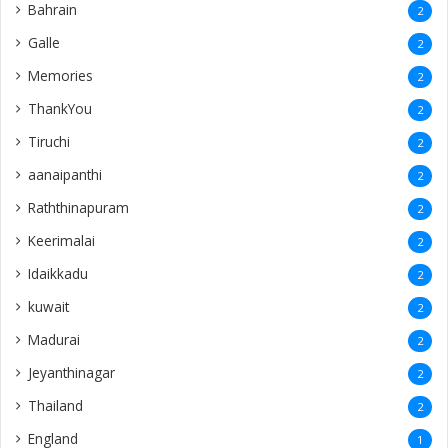
Bahrain
2
Galle
2
Memories
2
ThankYou
2
Tiruchi
2
aanaipanthi
2
Raththinapuram
2
Keerimalai
2
Idaikkadu
2
kuwait
2
Madurai
2
Jeyanthinagar
2
Thailand
2
England
1