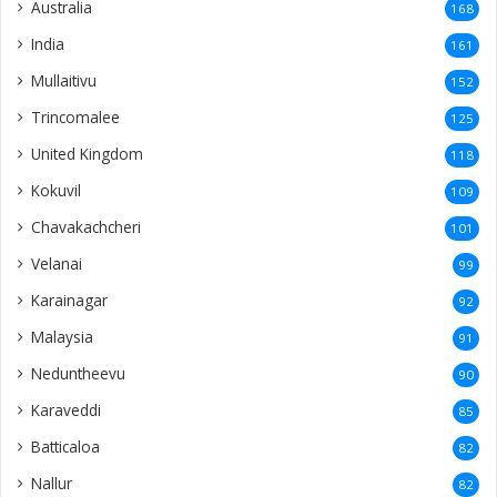
Australia
168
India
161
Mullaitivu
152
Trincomalee
125
United Kingdom
118
Kokuvil
109
Chavakachcheri
101
Velanai
99
Karainagar
92
Malaysia
91
Neduntheevu
90
Karaveddi
85
Batticaloa
82
Nallur
82