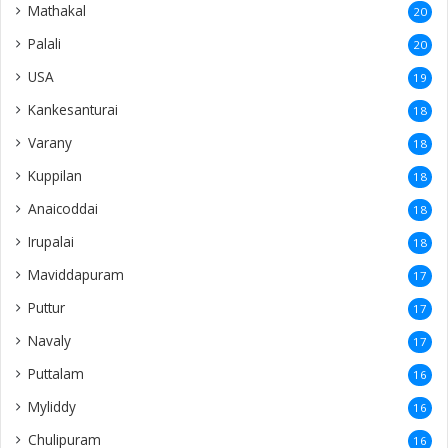
Mathakal
20
Palali
20
USA
19
Kankesanturai
18
Varany
18
Kuppilan
18
Anaicoddai
18
Irupalai
18
Maviddapuram
17
Puttur
17
Navaly
17
Puttalam
16
Myliddy
16
Chulipuram
16