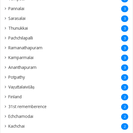
Pannalai
3
Sarasalai
3
Thunukkai
3
Pachchilapalli
3
Ramanathapuram
3
Kamparmalai
3
Ananthapuram
3
‎Potpathy
3
Vaṟuttalaiviḷāṉ
3
Finland
2
31st rememberence
2
Echchamodai
2
Kachchai
2