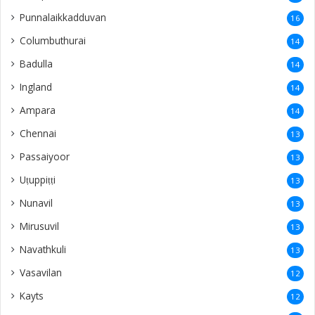
Punnalaikkadduvan
16
Columbuthurai
14
Badulla
14
Ingland
14
Ampara
14
Chennai
13
Passaiyoor
13
Uṭuppiṭṭi
13
Nunavil
13
Mirusuvil
13
Navathkuli
13
Vasavilan
12
Kayts
12