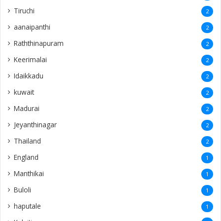
Tiruchi
2
aanaipanthi
2
Raththinapuram
2
Keerimalai
2
Idaikkadu
2
kuwait
2
Madurai
2
Jeyanthinagar
2
Thailand
2
England
1
Manthikai
1
Buloli
1
haputale
1