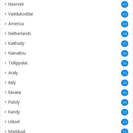
Neerveli
40
Vaddukoddai
40
America
39
Netherlands
38
Kaithady
37
Nainativu
36
Tellippalai
36
Araly
35
Italy
34
Ilavalai
34
Puloly
34
Kandy
33
Uduvil
33
Madduvil
32