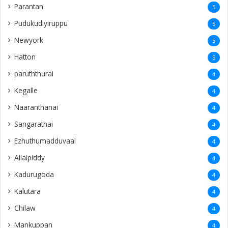
Parantan
5
Pudukudiyiruppu
5
Newyork
5
Hatton
5
paruththurai
4
Kegalle
4
Naaranthanai
4
Sangarathai
4
Ezhuthumadduvaal
4
Allaipiddy
4
Kadurugoda
4
Kalutara
4
Chilaw
4
Mankuppan
4