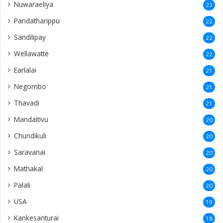
Nuwaraeliya
23
Pandatharippu
22
Sandilipay
22
Wellawatte
22
Earlalai
21
Negombo
21
Thavadi
21
Mandaitivu
20
Chundikuli
20
Saravanai
20
Mathakal
20
Palali
20
USA
19
Kankesanturai
18