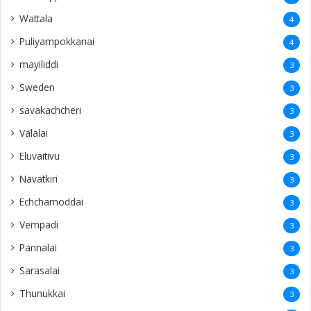
Wattala
4
Puliyampokkanai
4
mayiliddi
3
Sweden
3
savakachcheri
3
Valalai
3
Eluvaitivu
3
Navatkiri
3
Echchamoddai
3
Vempadi
3
Pannalai
3
Sarasalai
3
Thunukkai
3