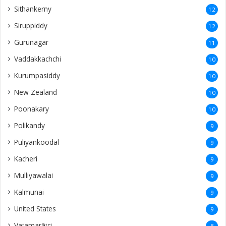
Sithankerny
12
Siruppiddy
12
Gurunagar
11
Vaddakkachchi
10
Kurumpasiddy
10
New Zealand
10
Poonakary
10
Polikandy
9
Puliyankoodal
9
Kacheri
9
Mulliyawalai
9
Kalmunai
9
United States
9
Vaṭamarāṭci
8