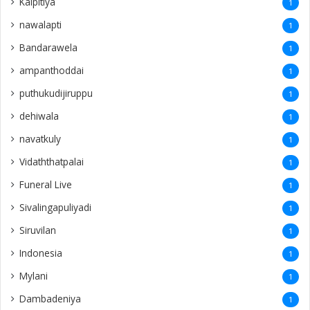
Kalpitiya
1
nawalapti
1
Bandarawela
1
ampanthoddai
1
puthukudijiruppu
1
dehiwala
1
navatkuly
1
Vidaththatpalai
1
Funeral Live
1
Sivalingapuliyadi
1
Siruvilan
1
Indonesia
1
Mylani
1
Dambadeniya
1