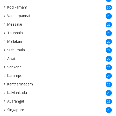
Kodikamam
30
Vannarpannai
29
Meesalai
29
Thunnalai
29
Mallakam
27
Suthumalai
27
Alvai
27
Sankanai
26
Karampon
26
Kantharmadam
26
Kalviankadu
25
Avarangal
25
Singapore
23