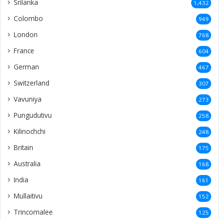
Srilanka
1,432
Colombo
949
London
768
France
604
German
467
Switzerland
307
Vavuniya
273
Pungudutivu
258
Kilinochchi
248
Britain
175
Australia
168
India
161
Mullaitivu
152
Trincomalee
125