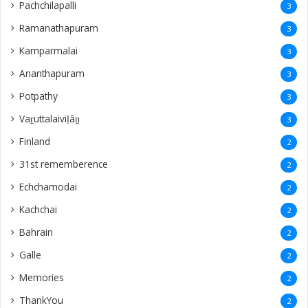
Pachchilapalli
3
Ramanathapuram
3
Kamparmalai
3
Ananthapuram
3
‎Potpathy
3
Vaṟuttalaiviḷāṉ
3
Finland
2
31st rememberence
2
Echchamodai
2
Kachchai
2
Bahrain
2
Galle
2
Memories
2
ThankYou
2