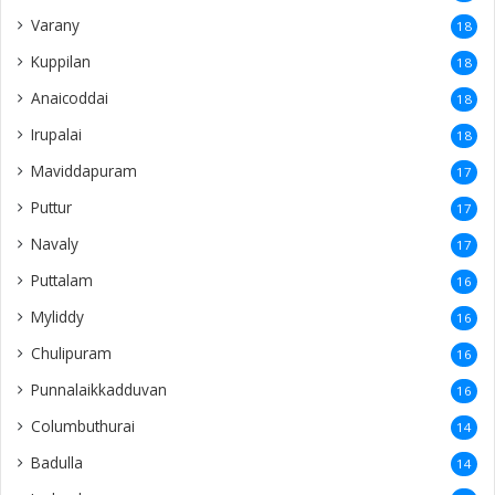
Varany
18
Kuppilan
18
Anaicoddai
18
Irupalai
18
Maviddapuram
17
Puttur
17
Navaly
17
Puttalam
16
Myliddy
16
Chulipuram
16
Punnalaikkadduvan
16
Columbuthurai
14
Badulla
14