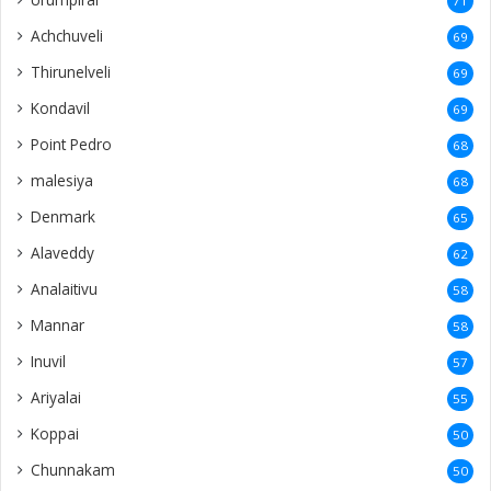
71
Achchuveli
69
Thirunelveli
69
Kondavil
69
Point Pedro
68
malesiya
68
Denmark
65
Alaveddy
62
Analaitivu
58
Mannar
58
Inuvil
57
Ariyalai
55
Koppai
50
Chunnakam
50