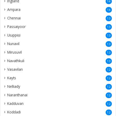
Ingland
14
Ampara
14
Chennai
13
Passaiyoor
13
Uṭuppiṭṭi
13
Nunavil
13
Mirusuvil
13
Navathkuli
13
Vasavilan
12
Kayts
12
Nelliady
12
Naranthanai
12
Kadduvan
12
Koddadi
12