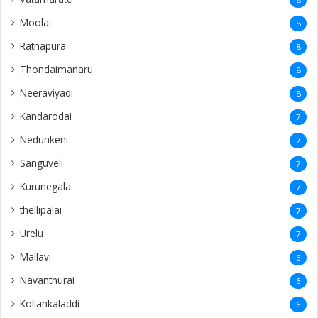
Moolai
8
Ratnapura
8
Thondaimanaru
8
Neeraviyadi
8
Kandarodai
7
Nedunkeni
7
Sanguveli
7
Kurunegala
7
thellipalai
7
Urelu
7
Mallavi
6
Navanthurai
6
Kollankaladdi
6