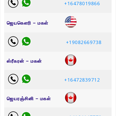
+16478019866
ஜெயகெளரி – மகள்
+19082669738
ஸ்ரீகரன் – மகன்
+16472839712
ஜெயரஞ்சினி – மகள்