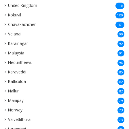
United Kingdom
118
Kokuvil
109
Chavakachcheri
101
Velanai
99
Karainagar
92
Malaysia
91
Neduntheevu
90
Karaveddi
85
Batticaloa
82
Nallur
82
Manipay
79
Norway
73
Valvettithurai
73
Urumpirai