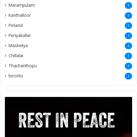
Marampulam
1
Kanthalloor
1
Pinland
1
Periyakallar
1
Maskeliya
1
Chillalai
1
Thachanthopu
1
toronto
1