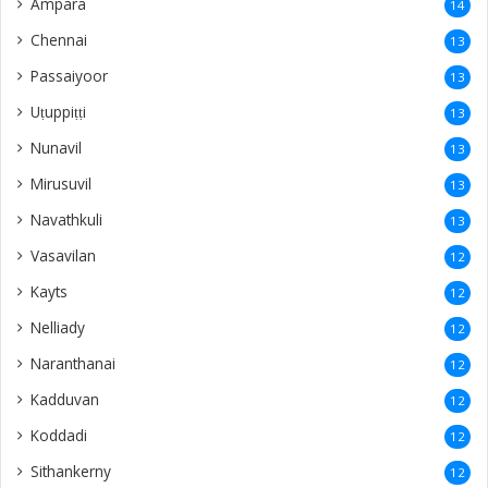
Ampara
14
Chennai
13
Passaiyoor
13
Uṭuppiṭṭi
13
Nunavil
13
Mirusuvil
13
Navathkuli
13
Vasavilan
12
Kayts
12
Nelliady
12
Naranthanai
12
Kadduvan
12
Koddadi
12
Sithankerny
12