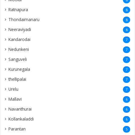
Ratnapura
8
Thondaimanaru
8
Neeraviyadi
8
Kandarodai
7
Nedunkeni
7
Sanguveli
7
Kurunegala
7
thellipalai
7
Urelu
7
Mallavi
6
Navanthurai
6
Kollankaladdi
6
Parantan
5