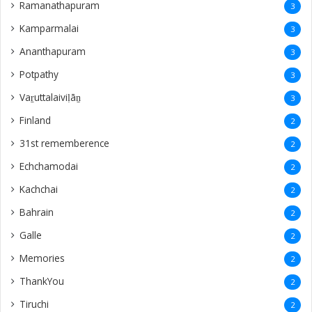
Ramanathapuram
3
Kamparmalai
3
Ananthapuram
3
‎Potpathy
3
Vaṟuttalaiviḷāṉ
3
Finland
2
31st rememberence
2
Echchamodai
2
Kachchai
2
Bahrain
2
Galle
2
Memories
2
ThankYou
2
Tiruchi
2