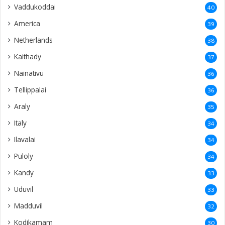
Vaddukoddai
40
America
39
Netherlands
38
Kaithady
37
Nainativu
36
Tellippalai
36
Araly
35
Italy
34
Ilavalai
34
Puloly
34
Kandy
33
Uduvil
33
Madduvil
32
Kodikamam
30