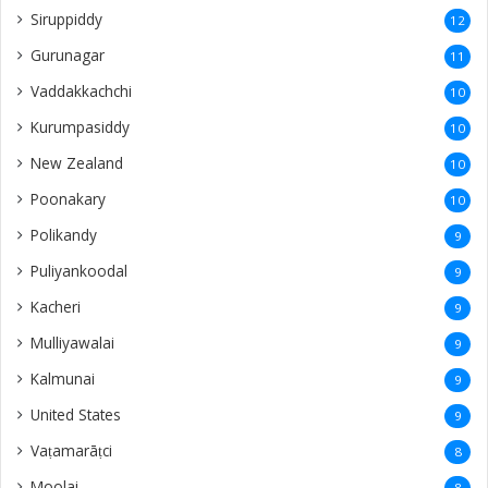
Siruppiddy
12
Gurunagar
11
Vaddakkachchi
10
Kurumpasiddy
10
New Zealand
10
Poonakary
10
Polikandy
9
Puliyankoodal
9
Kacheri
9
Mulliyawalai
9
Kalmunai
9
United States
9
Vaṭamarāṭci
8
Moolai
8