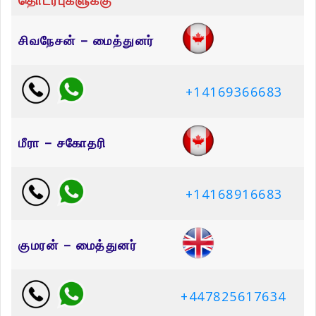
தொடர்புகளுக்கு
சிவநேசன் – மைத்துனர்
+14169366683
மீரா – சகோதரி
+14168916683
குமரன் – மைத்துனர்
+447825617634