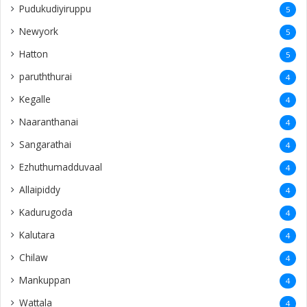
Pudukudiyiruppu
5
Newyork
5
Hatton
5
paruththurai
4
Kegalle
4
Naaranthanai
4
Sangarathai
4
Ezhuthumadduvaal
4
Allaipiddy
4
Kadurugoda
4
Kalutara
4
Chilaw
4
Mankuppan
4
Wattala
4