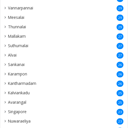
Vannarpannai
29
Meesalai
29
Thunnalai
29
Mallakam
27
Suthumalai
27
Alvai
27
Sankanai
26
Karampon
26
Kantharmadam
26
Kalviankadu
25
Avarangal
25
Singapore
23
Nuwaraeliya
23