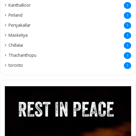
Kanthalloor
1
Pinland
1
Periyakallar
1
Maskeliya
1
Chillalai
1
Thachanthopu
1
toronto
1