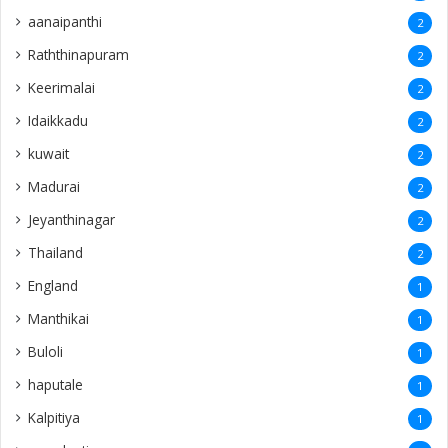
aanaipanthi
2
Raththinapuram
2
Keerimalai
2
Idaikkadu
2
kuwait
2
Madurai
2
Jeyanthinagar
2
Thailand
2
England
1
Manthikai
1
Buloli
1
haputale
1
Kalpitiya
1