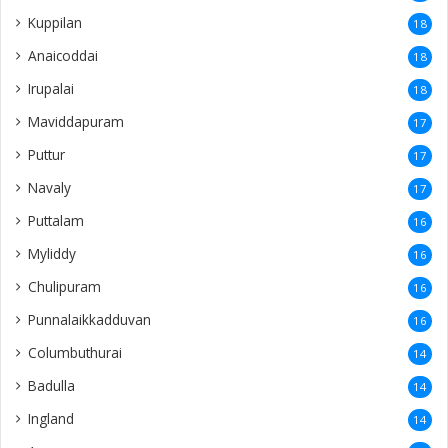
Kuppilan
18
Anaicoddai
18
Irupalai
18
Maviddapuram
17
Puttur
17
Navaly
17
Puttalam
16
Myliddy
16
Chulipuram
16
Punnalaikkadduvan
16
Columbuthurai
14
Badulla
14
Ingland
14