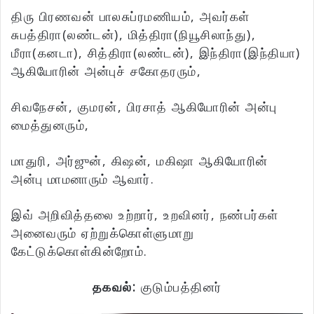
திரு பிரணவன் பாலசுப்ரமணியம், அவர்கள்
சுபத்திரா(லண்டன்), மித்திரா(நியூசிலாந்து),
மீரா(கனடா), சித்திரா(லண்டன்), இந்திரா(இந்தியா)
ஆகியோரின் அன்புச் சகோதரரும்,
சிவநேசன், குமரன், பிரசாத் ஆகியோரின் அன்பு
மைத்துனரும்,
மாதுரி, அர்ஜுன், கிஷன், மகிஷா ஆகியோரின்
அன்பு மாமனாரும் ஆவார்.
இவ் அறிவித்தலை உற்றார், உறவினர், நண்பர்கள்
அனைவரும் ஏற்றுக்கொள்ளுமாறு
கேட்டுக்கொள்கின்றோம்.
தகவல்:
குடும்பத்தினர்