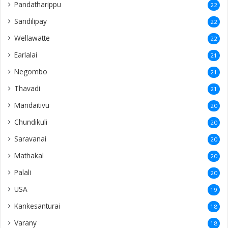
Pandatharippu
22
Sandilipay
22
Wellawatte
22
Earlalai
21
Negombo
21
Thavadi
21
Mandaitivu
20
Chundikuli
20
Saravanai
20
Mathakal
20
Palali
20
USA
19
Kankesanturai
18
Varany
18