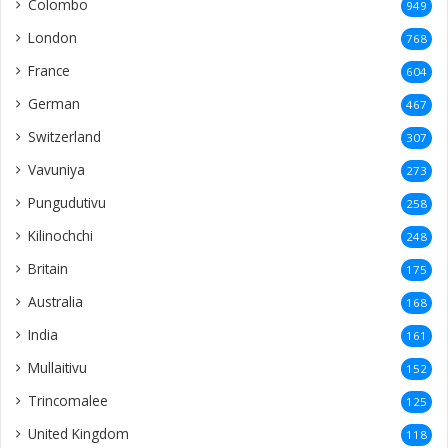
Colombo
949
London
768
France
604
German
467
Switzerland
307
Vavuniya
273
Pungudutivu
258
Kilinochchi
248
Britain
175
Australia
168
India
161
Mullaitivu
152
Trincomalee
125
United Kingdom
118