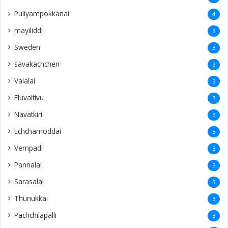
Puliyampokkanai
4
mayiliddi
3
Sweden
3
savakachcheri
3
Valalai
3
Eluvaitivu
3
Navatkiri
3
Echchamoddai
3
Vempadi
3
Pannalai
3
Sarasalai
3
Thunukkai
3
Pachchilapalli
3