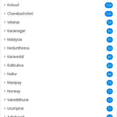
Kokuvil
109
Chavakachcheri
101
Velanai
99
Karainagar
92
Malaysia
91
Neduntheevu
90
Karaveddi
85
Batticaloa
82
Nallur
82
Manipay
79
Norway
73
Valvettithurai
73
Urumpirai
71
Achchuveli