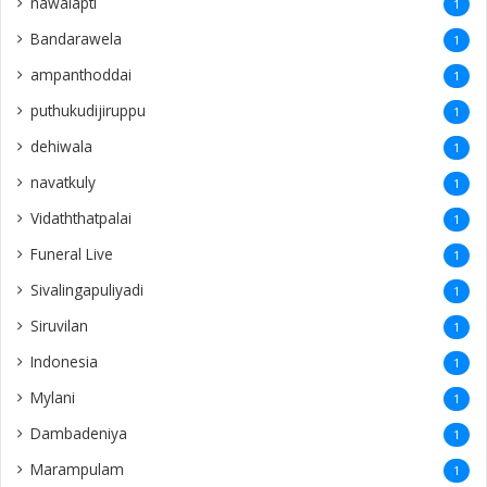
nawalapti
1
Bandarawela
1
ampanthoddai
1
puthukudijiruppu
1
dehiwala
1
navatkuly
1
Vidaththatpalai
1
Funeral Live
1
Sivalingapuliyadi
1
Siruvilan
1
Indonesia
1
Mylani
1
Dambadeniya
1
Marampulam
1