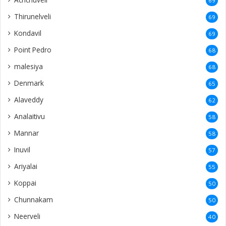
69
Thirunelveli
69
Kondavil
69
Point Pedro
68
malesiya
68
Denmark
65
Alaveddy
62
Analaitivu
58
Mannar
58
Inuvil
57
Ariyalai
55
Koppai
50
Chunnakam
50
Neerveli
40