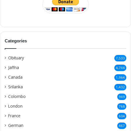
Categories
Obituary
7,533
Jaffna
4,744
Canada
1,964
Srilanka
1,432
Colombo
949
London
768
France
604
German
467