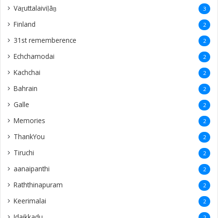
Vaṟuttalaiviḷāṉ
3
Finland
2
31st rememberence
2
Echchamodai
2
Kachchai
2
Bahrain
2
Galle
2
Memories
2
ThankYou
2
Tiruchi
2
aanaipanthi
2
Raththinapuram
2
Keerimalai
2
Idaikkadu
2