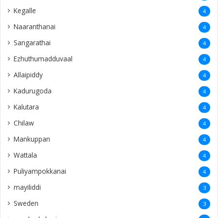
Kegalle
4
Naaranthanai
4
Sangarathai
4
Ezhuthumadduvaal
4
Allaipiddy
4
Kadurugoda
4
Kalutara
4
Chilaw
4
Mankuppan
4
Wattala
4
Puliyampokkanai
4
mayiliddi
3
Sweden
3