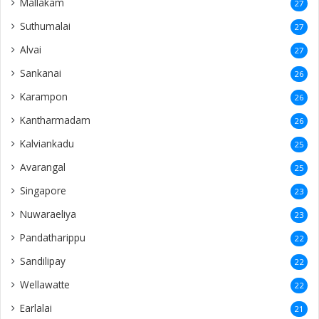
Mallakam
27
Suthumalai
27
Alvai
27
Sankanai
26
Karampon
26
Kantharmadam
26
Kalviankadu
25
Avarangal
25
Singapore
23
Nuwaraeliya
23
Pandatharippu
22
Sandilipay
22
Wellawatte
22
Earlalai
21