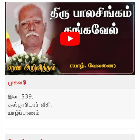
முகவரி
இல. 539,
கஸ்தூரியார் வீதி,
யாழ்ப்பாணம்