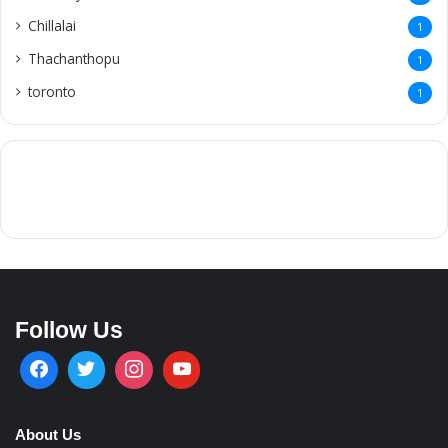
Chillalai
1
Thachanthopu
1
toronto
1