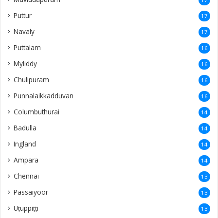
Puttur
17
Navaly
17
Puttalam
16
Myliddy
16
Chulipuram
16
Punnalaikkadduvan
16
Columbuthurai
14
Badulla
14
Ingland
14
Ampara
14
Chennai
13
Passaiyoor
13
Uṭuppiṭṭi
13