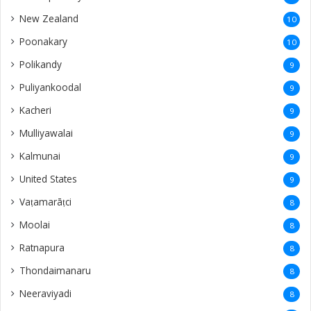
New Zealand
10
Poonakary
10
Polikandy
9
Puliyankoodal
9
Kacheri
9
Mulliyawalai
9
Kalmunai
9
United States
9
Vaṭamarāṭci
8
Moolai
8
Ratnapura
8
Thondaimanaru
8
Neeraviyadi
8