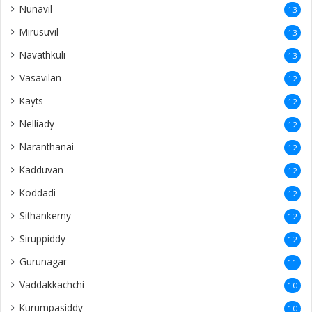
Nunavil
13
Mirusuvil
13
Navathkuli
13
Vasavilan
12
Kayts
12
Nelliady
12
Naranthanai
12
Kadduvan
12
Koddadi
12
Sithankerny
12
Siruppiddy
12
Gurunagar
11
Vaddakkachchi
10
Kurumpasiddy
10