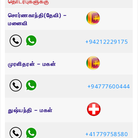
தொடர்புகளுக்கு
சொர்ணகாந்தி(தேவி) –
மனைவி
+94212229175
முரளிதரன் – மகன்
+94777600444
துஷ்யந்தி – மகள்
+41779758580