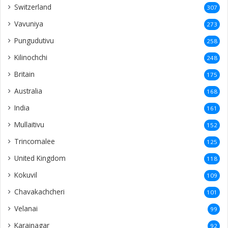
Switzerland
307
Vavuniya
273
Pungudutivu
258
Kilinochchi
248
Britain
175
Australia
168
India
161
Mullaitivu
152
Trincomalee
125
United Kingdom
118
Kokuvil
109
Chavakachcheri
101
Velanai
99
Karainagar
92