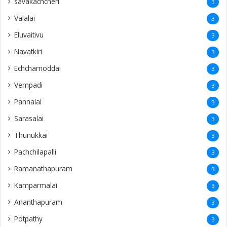
savakachcheri
3
Valalai
3
Eluvaitivu
3
Navatkiri
3
Echchamoddai
3
Vempadi
3
Pannalai
3
Sarasalai
3
Thunukkai
3
Pachchilapalli
3
Ramanathapuram
3
Kamparmalai
3
Ananthapuram
3
‎Potpathy
3