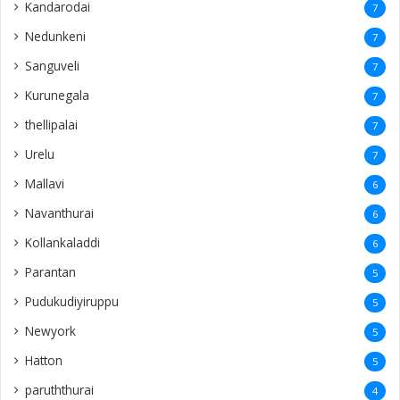
Kandarodai
7
Nedunkeni
7
Sanguveli
7
Kurunegala
7
thellipalai
7
Urelu
7
Mallavi
6
Navanthurai
6
Kollankaladdi
6
Parantan
5
Pudukudiyiruppu
5
Newyork
5
Hatton
5
paruththurai
4