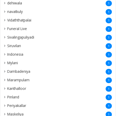
dehiwala
1
navatkuly
1
Vidaththatpalai
1
Funeral Live
1
Sivalingapuliyadi
1
Siruvilan
1
Indonesia
1
Mylani
1
Dambadeniya
1
Marampulam
1
Kanthalloor
1
Pinland
1
Periyakallar
1
Maskeliya
1