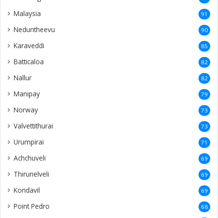
Malaysia
91
Neduntheevu
90
Karaveddi
85
Batticaloa
82
Nallur
82
Manipay
79
Norway
73
Valvettithurai
73
Urumpirai
71
Achchuveli
69
Thirunelveli
69
Kondavil
69
Point Pedro
68