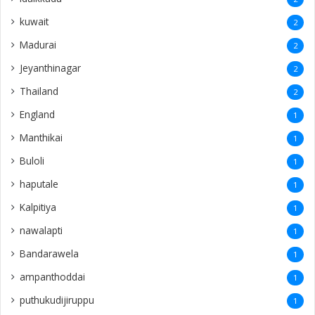
kuwait
2
Madurai
2
Jeyanthinagar
2
Thailand
2
England
1
Manthikai
1
Buloli
1
haputale
1
Kalpitiya
1
nawalapti
1
Bandarawela
1
ampanthoddai
1
puthukudijiruppu
1