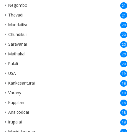
Negombo
21
Thavadi
21
Mandaitivu
20
Chundikuli
20
Saravanai
20
Mathakal
20
Palali
20
USA
19
Kankesanturai
18
Varany
18
Kuppilan
18
Anaicoddai
18
Irupalai
18
Maviddapuram
17