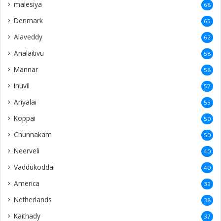
malesiya
68
Denmark
65
Alaveddy
62
Analaitivu
58
Mannar
58
Inuvil
57
Ariyalai
55
Koppai
50
Chunnakam
50
Neerveli
40
Vaddukoddai
40
America
39
Netherlands
38
Kaithady
37