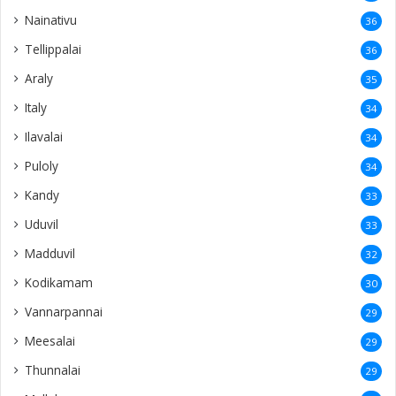
Nainativu
36
Tellippalai
36
Araly
35
Italy
34
Ilavalai
34
Puloly
34
Kandy
33
Uduvil
33
Madduvil
32
Kodikamam
30
Vannarpannai
29
Meesalai
29
Thunnalai
29