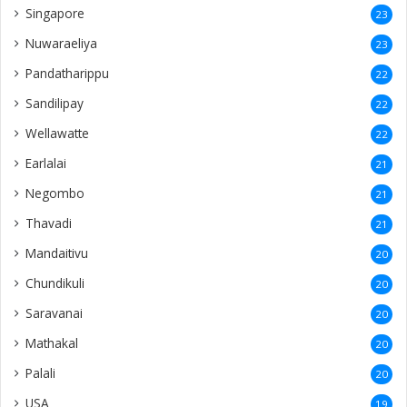
Singapore
23
Nuwaraeliya
23
Pandatharippu
22
Sandilipay
22
Wellawatte
22
Earlalai
21
Negombo
21
Thavadi
21
Mandaitivu
20
Chundikuli
20
Saravanai
20
Mathakal
20
Palali
20
USA
19