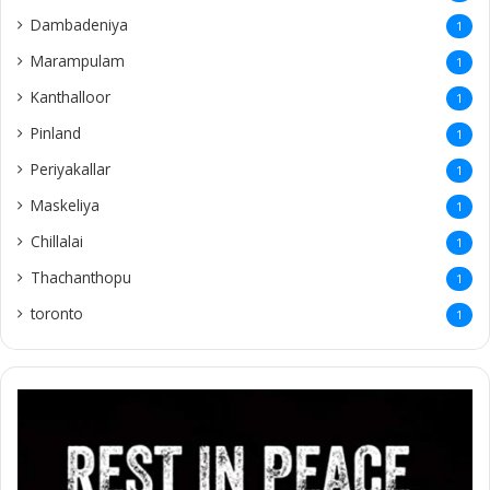
Dambadeniya
1
Marampulam
1
Kanthalloor
1
Pinland
1
Periyakallar
1
Maskeliya
1
Chillalai
1
Thachanthopu
1
toronto
1