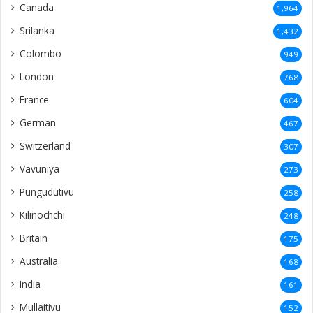
Canada
1,964
Srilanka
1,432
Colombo
949
London
768
France
604
German
467
Switzerland
307
Vavuniya
273
Pungudutivu
258
Kilinochchi
248
Britain
175
Australia
168
India
161
Mullaitivu
152