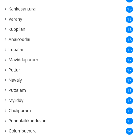
Kankesanturai
18
Varany
18
Kuppilan
18
Anaicoddai
18
Irupalai
18
Maviddapuram
17
Puttur
17
Navaly
17
Puttalam
16
Myliddy
16
Chulipuram
16
Punnalaikkadduvan
16
Columbuthurai
14