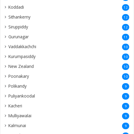
Koddadi
12
Sithankerny
12
Siruppiddy
12
Gurunagar
11
Vaddakkachchi
10
Kurumpasiddy
10
New Zealand
10
Poonakary
10
Polikandy
9
Puliyankoodal
9
Kacheri
9
Mulliyawalai
9
Kalmunai
9