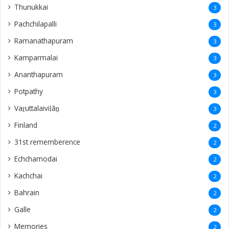
Thunukkai
3
Pachchilapalli
3
Ramanathapuram
3
Kamparmalai
3
Ananthapuram
3
‎Potpathy
3
Vaṟuttalaiviḷāṉ
3
Finland
2
31st rememberence
2
Echchamodai
2
Kachchai
2
Bahrain
2
Galle
2
Memories
2