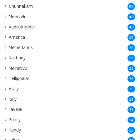
Chunnakam
50
Neerveli
40
Vaddukoddai
40
America
39
Netherlands
38
Kaithady
37
Nainativu
36
Tellippalai
36
Araly
35
Italy
34
Ilavalai
34
Puloly
34
Kandy
33