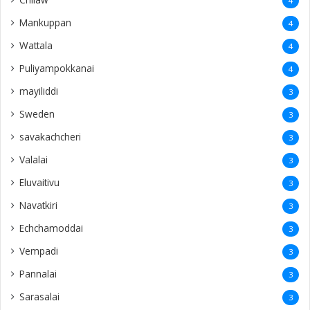
4
Mankuppan
4
Wattala
4
Puliyampokkanai
4
mayiliddi
3
Sweden
3
savakachcheri
3
Valalai
3
Eluvaitivu
3
Navatkiri
3
Echchamoddai
3
Vempadi
3
Pannalai
3
Sarasalai
3