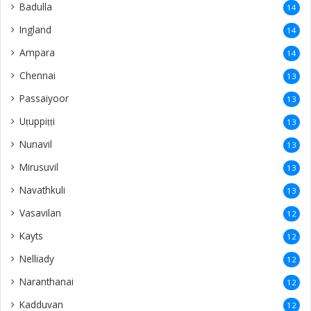
Badulla
14
Ingland
14
Ampara
14
Chennai
13
Passaiyoor
13
Uṭuppiṭṭi
13
Nunavil
13
Mirusuvil
13
Navathkuli
13
Vasavilan
12
Kayts
12
Nelliady
12
Naranthanai
12
Kadduvan
12