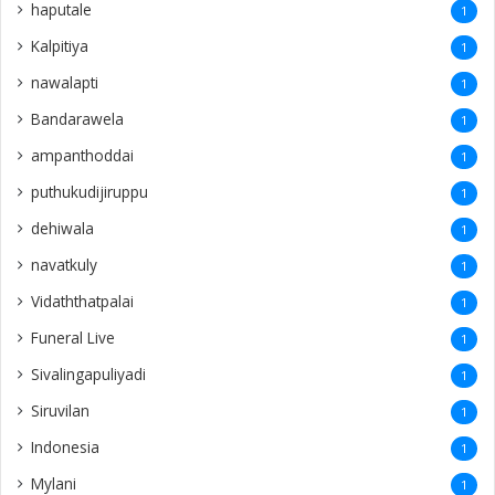
haputale
1
Kalpitiya
1
nawalapti
1
Bandarawela
1
ampanthoddai
1
puthukudijiruppu
1
dehiwala
1
navatkuly
1
Vidaththatpalai
1
Funeral Live
1
Sivalingapuliyadi
1
Siruvilan
1
Indonesia
1
Mylani
1