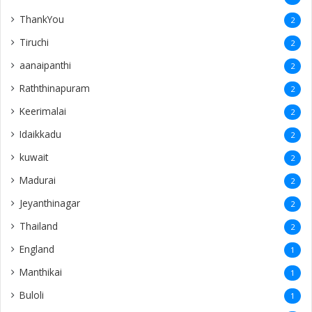
ThankYou
2
Tiruchi
2
aanaipanthi
2
Raththinapuram
2
Keerimalai
2
Idaikkadu
2
kuwait
2
Madurai
2
Jeyanthinagar
2
Thailand
2
England
1
Manthikai
1
Buloli
1