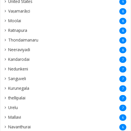
United States
9
Vaṭamarāṭci
8
Moolai
8
Ratnapura
8
Thondaimanaru
8
Neeraviyadi
8
Kandarodai
7
Nedunkeni
7
Sanguveli
7
Kurunegala
7
thellipalai
7
Urelu
7
Mallavi
6
Navanthurai
6