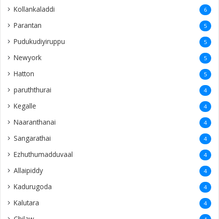
Kollankaladdi
6
Parantan
5
Pudukudiyiruppu
5
Newyork
5
Hatton
5
paruththurai
4
Kegalle
4
Naaranthanai
4
Sangarathai
4
Ezhuthumadduvaal
4
Allaipiddy
4
Kadurugoda
4
Kalutara
4
Chilaw