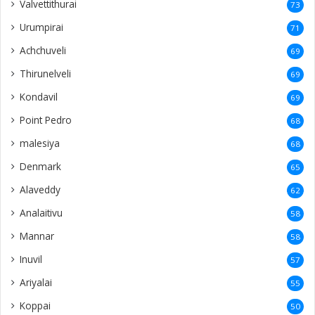
Valvettithurai
73
Urumpirai
71
Achchuveli
69
Thirunelveli
69
Kondavil
69
Point Pedro
68
malesiya
68
Denmark
65
Alaveddy
62
Analaitivu
58
Mannar
58
Inuvil
57
Ariyalai
55
Koppai
50