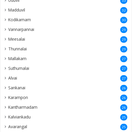
Uduvil
33
Madduvil
32
Kodikamam
30
Vannarpannai
29
Meesalai
29
Thunnalai
29
Mallakam
27
Suthumalai
27
Alvai
27
Sankanai
26
Karampon
26
Kantharmadam
26
Kalviankadu
25
Avarangal
25