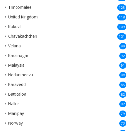
Trincomalee
125
United Kingdom
118
Kokuvil
109
Chavakachcheri
101
Velanai
99
Karainagar
92
Malaysia
91
Neduntheevu
90
Karaveddi
85
Batticaloa
82
Nallur
82
Manipay
79
Norway
73