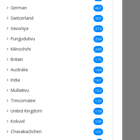
German
467
Switzerland
307
Vavuniya
273
Pungudutivu
258
Kilinochchi
248
Britain
175
Australia
168
India
161
Mullaitivu
152
Trincomalee
125
United Kingdom
118
Kokuvil
109
Chavakachcheri
101