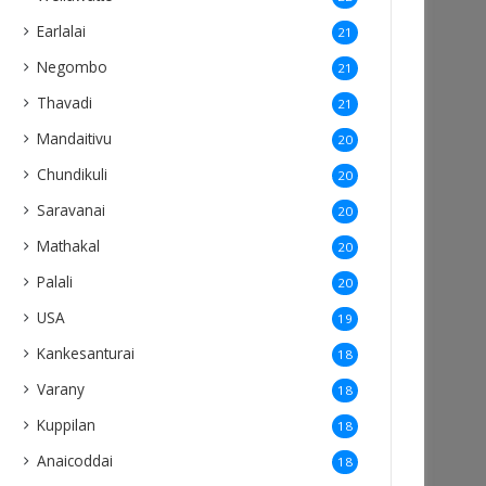
Earlalai
21
Negombo
21
Thavadi
21
Mandaitivu
20
Chundikuli
20
Saravanai
20
Mathakal
20
Palali
20
USA
19
Kankesanturai
18
Varany
18
Kuppilan
18
Anaicoddai
18