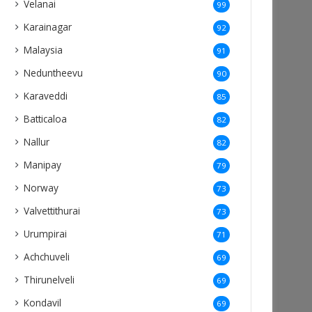
Velanai
99
Karainagar
92
Malaysia
91
Neduntheevu
90
Karaveddi
85
Batticaloa
82
Nallur
82
Manipay
79
Norway
73
Valvettithurai
73
Urumpirai
71
Achchuveli
69
Thirunelveli
69
Kondavil
69