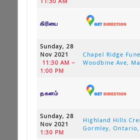
11:30 AM
கிரியை
Sunday, 28
Nov 2021
Chapel Ridge Fun
11:30 AM –
Woodbine Ave, Ma
1:00 PM
தகனம்
Sunday, 28
Highland Hills C
Nov 2021
Gormley, Ontario,
1:30 PM