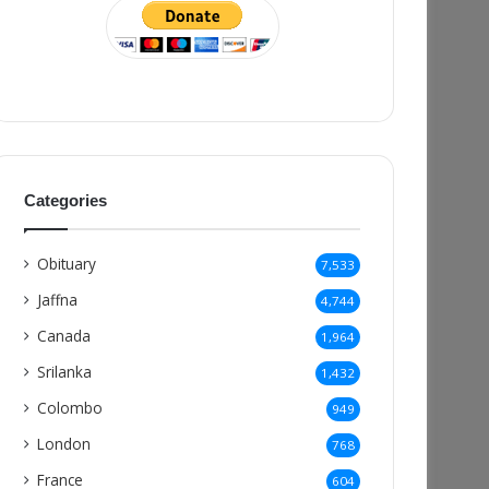
Categories
Obituary
7,533
Jaffna
4,744
Canada
1,964
Srilanka
1,432
Colombo
949
London
768
France
604