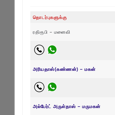
தொடர்புகளுக்கு
ரதிரூபி – மனைவி
அரியதாஸ்(கண்ணன்) – மகன்
அல்பேர்ட் அருள்தாஸ் – மருமகன்