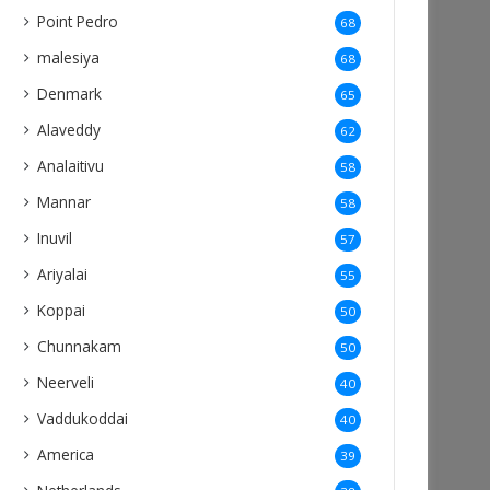
Point Pedro
68
malesiya
68
Denmark
65
Alaveddy
62
Analaitivu
58
Mannar
58
Inuvil
57
Ariyalai
55
Koppai
50
Chunnakam
50
Neerveli
40
Vaddukoddai
40
America
39