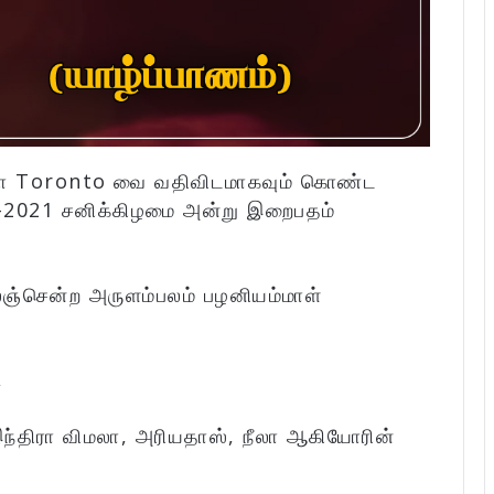
கனடா Toronto வை வதிவிடமாகவும் கொண்ட
1-2021 சனிக்கிழமை அன்று இறைபதம்
லஞ்சென்ற அருளம்பலம் பழனியம்மாள்
,
ந்திரா விமலா, அரியதாஸ், நீலா ஆகியோரின்