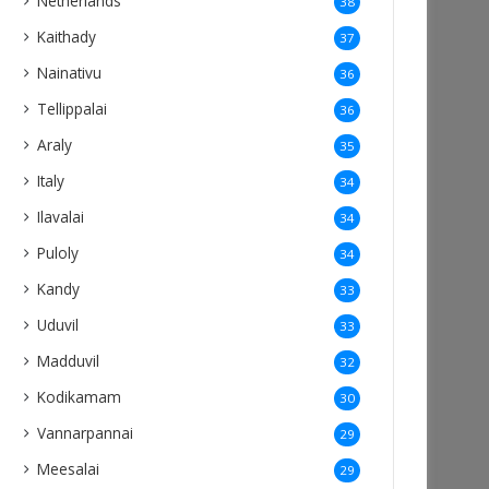
Netherlands
38
Kaithady
37
Nainativu
36
Tellippalai
36
Araly
35
Italy
34
Ilavalai
34
Puloly
34
Kandy
33
Uduvil
33
Madduvil
32
Kodikamam
30
Vannarpannai
29
Meesalai
29