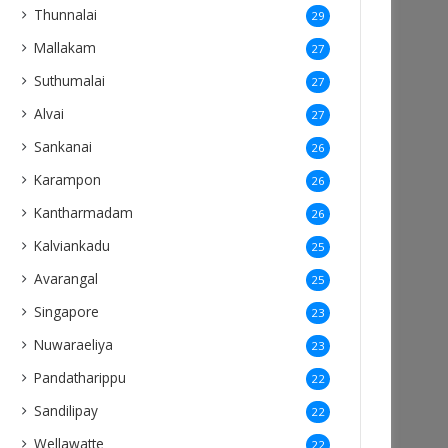
Thunnalai
29
Mallakam
27
Suthumalai
27
Alvai
27
Sankanai
26
Karampon
26
Kantharmadam
26
Kalviankadu
25
Avarangal
25
Singapore
23
Nuwaraeliya
23
Pandatharippu
22
Sandilipay
22
Wellawatte
22