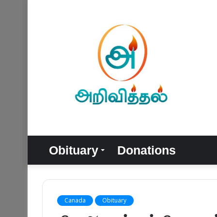
Obituary
Donations
Canada
Obituary