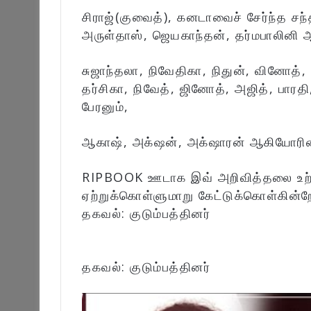
சிராஜ்(குவைத்), கனடாவைச் சேர்ந்த சந்த
அருள்தாஸ், ஜெயகாந்தன், தர்மபாலினி 
சுஜாந்தலா, நிவேதிகா, நிதுன், வினோத், 
தர்சிகா, நிவேத், ஜினோத், அஜித், பாரத
பேரனும்,
ஆகாஷ், அக்‌ஷன், அக்‌ஷாரன் ஆகியோரின் 
RIPBOOK ஊடாக இவ் அறிவித்தலை உற்றா
ஏற்றுக்கொள்ளுமாறு கேட்டுக்கொள்கின்ற
தகவல்: குடும்பத்தினர்
தகவல்: குடும்பத்தினர்