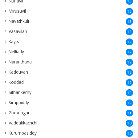
Nunavil
13
Mirusuvil
13
Navathkuli
13
Vasavilan
12
Kayts
12
Nelliady
12
Naranthanai
12
Kadduvan
12
Koddadi
12
Sithankerny
12
Siruppiddy
12
Gurunagar
11
Vaddakkachchi
10
Kurumpasiddy
10