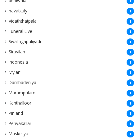
dehiwala
1
navatkuly
1
Vidaththatpalai
1
Funeral Live
1
Sivalingapuliyadi
1
Siruvilan
1
Indonesia
1
Mylani
1
Dambadeniya
1
Marampulam
1
Kanthalloor
1
Pinland
1
Periyakallar
1
Maskeliya
1