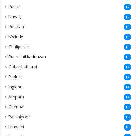
Puttur
17
Navaly
17
Puttalam
16
Myliddy
16
Chulipuram
16
Punnalaikkadduvan
16
Columbuthurai
14
Badulla
14
Ingland
14
Ampara
14
Chennai
13
Passaiyoor
13
Uṭuppiṭṭi
13