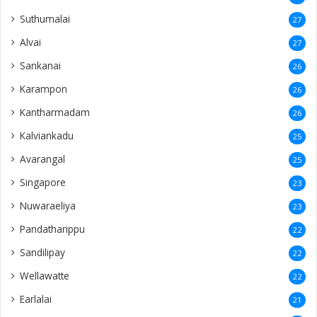
Suthumalai
27
Alvai
27
Sankanai
26
Karampon
26
Kantharmadam
26
Kalviankadu
25
Avarangal
25
Singapore
23
Nuwaraeliya
23
Pandatharippu
22
Sandilipay
22
Wellawatte
22
Earlalai
21