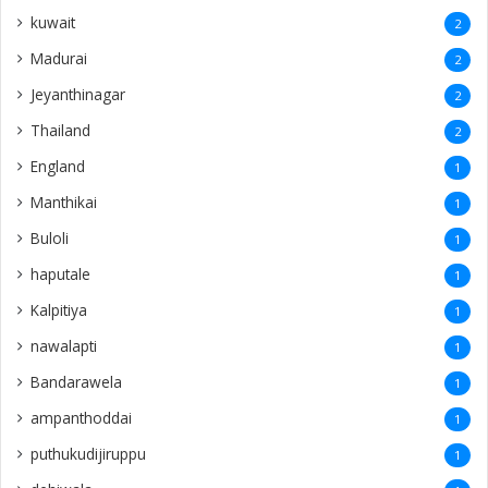
kuwait
2
Madurai
2
Jeyanthinagar
2
Thailand
2
England
1
Manthikai
1
Buloli
1
haputale
1
Kalpitiya
1
nawalapti
1
Bandarawela
1
ampanthoddai
1
puthukudijiruppu
1