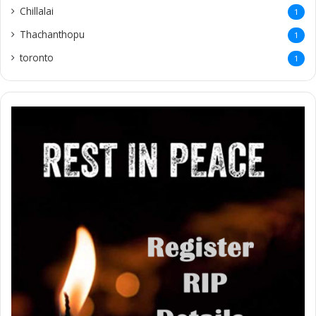
Chillalai
1
Thachanthopu
1
toronto
1