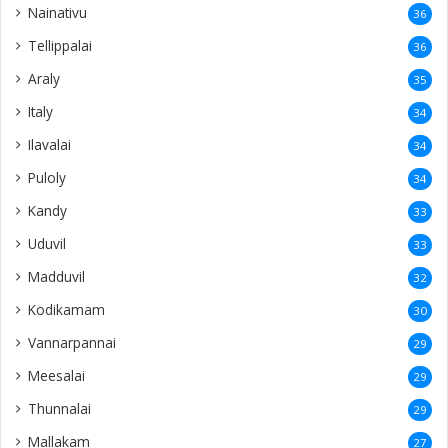
Nainativu
36
Tellippalai
36
Araly
35
Italy
34
Ilavalai
34
Puloly
34
Kandy
33
Uduvil
33
Madduvil
32
Kodikamam
30
Vannarpannai
29
Meesalai
29
Thunnalai
29
Mallakam
27