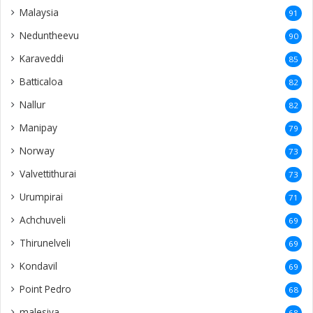
Malaysia
91
Neduntheevu
90
Karaveddi
85
Batticaloa
82
Nallur
82
Manipay
79
Norway
73
Valvettithurai
73
Urumpirai
71
Achchuveli
69
Thirunelveli
69
Kondavil
69
Point Pedro
68
malesiya
68