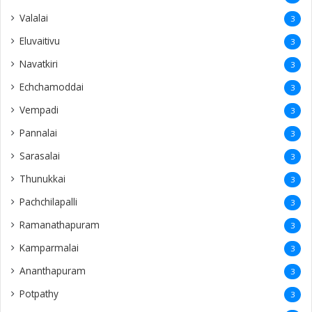
Valalai
3
Eluvaitivu
3
Navatkiri
3
Echchamoddai
3
Vempadi
3
Pannalai
3
Sarasalai
3
Thunukkai
3
Pachchilapalli
3
Ramanathapuram
3
Kamparmalai
3
Ananthapuram
3
‎Potpathy
3