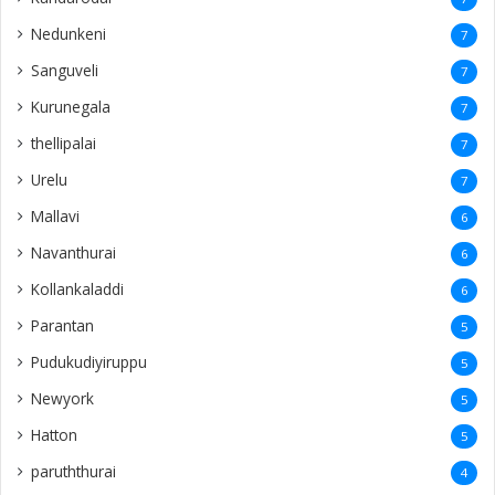
Nedunkeni
7
Sanguveli
7
Kurunegala
7
thellipalai
7
Urelu
7
Mallavi
6
Navanthurai
6
Kollankaladdi
6
Parantan
5
Pudukudiyiruppu
5
Newyork
5
Hatton
5
paruththurai
4