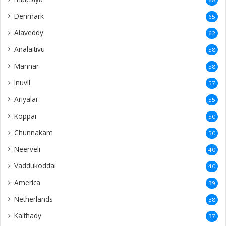
Denmark
65
Alaveddy
62
Analaitivu
58
Mannar
58
Inuvil
57
Ariyalai
55
Koppai
50
Chunnakam
50
Neerveli
40
Vaddukoddai
40
America
39
Netherlands
38
Kaithady
37