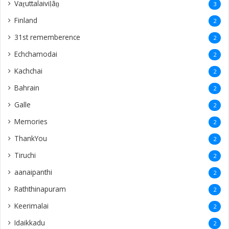
Vaṟuttalaiviḷāṉ
3
Finland
2
31st rememberence
2
Echchamodai
2
Kachchai
2
Bahrain
2
Galle
2
Memories
2
ThankYou
2
Tiruchi
2
aanaipanthi
2
Raththinapuram
2
Keerimalai
2
Idaikkadu
2