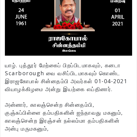
யாழ். புத்தூர் மேற்கைப் பிறப்பிடமாகவும், கனடா
Scarborough வை வசிப்பிடமாகவும் கொண்ட
இராஜகோபால் சின்னதம்பி அவர்கள் 01-04-2021
வியாழக்கிழமை அன்று இயற்கை எய்தினார்.
அன்னார், காலஞ்சென்ற சின்னதம்பி,
குஞ்சுப்பிள்ளை தம்பதிகளின் ஐந்தாவது மகனும்,
காலஞ்சென்ற இரஞ்சன் நல்லம்மா தம்பதிகளின்
அன்பு மருமகனும்,