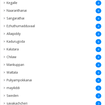
Kegalle
4
Naaranthanai
4
Sangarathai
4
Ezhuthumadduvaal
4
Allaipiddy
4
Kadurugoda
4
Kalutara
4
Chilaw
4
Mankuppan
4
Wattala
4
Puliyampokkanai
4
mayiliddi
3
Sweden
3
savakachcheri
3