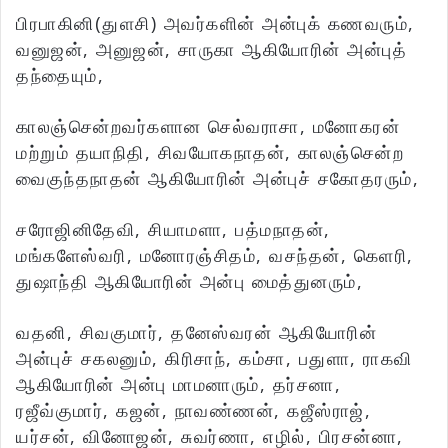
பிரபாகினி(துளசி) அவர்களின் அன்புக் கணவரும்,
வனுஜன், அனுஜன், சாருகா ஆகியோரின் அன்புத்
தந்தையும்,
காலஞ்சென்றவர்களான செல்வராசா, மனோகரன்
மற்றும் தயாநிதி, சிவயோகநாதன், காலஞ்சென்ற
வைகுந்தநாதன் ஆகியோரின் அன்புச் சகோதரரும்,
சரோஜினிதேவி, சியாமளா, பத்மநாதன்,
மங்களேஸ்வரி, மனோரஞ்சிதம், வசந்தன், கெளரி,
துஷாந்தி ஆகியோரின் அன்பு மைத்துனரும்,
வதனி, சிவகுமார், தனேஸ்வரன் ஆகியோரின்
அன்புச் சகலனும், கிரிசாந், கம்சா, பதுளா, ராகவி
ஆகியோரின் அன்பு மாமனாரும், தர்சனா,
ரஜீவ்குமார், கஜன், நாவண்ணன், கஜீஸ்ராஜ்,
யர்சன், வினோஜன், சுவர்ணா, எழில், பிரசன்னா,