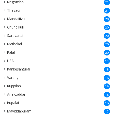
Negombo
21
Thavadi
21
Mandaitivu
20
Chundikuli
20
Saravanai
20
Mathakal
20
Palali
20
USA
19
Kankesanturai
18
Varany
18
Kuppilan
18
Anaicoddai
18
Irupalai
18
Maviddapuram
17