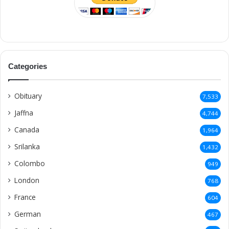
Categories
Obituary
7,533
Jaffna
4,744
Canada
1,964
Srilanka
1,432
Colombo
949
London
768
France
604
German
467