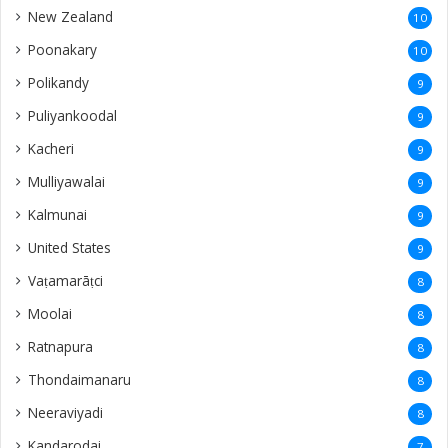
New Zealand
10
Poonakary
10
Polikandy
9
Puliyankoodal
9
Kacheri
9
Mulliyawalai
9
Kalmunai
9
United States
9
Vaṭamarāṭci
8
Moolai
8
Ratnapura
8
Thondaimanaru
8
Neeraviyadi
8
Kandarodai
7