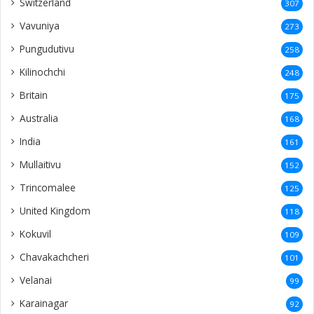
Switzerland
307
Vavuniya
273
Pungudutivu
258
Kilinochchi
248
Britain
175
Australia
168
India
161
Mullaitivu
152
Trincomalee
125
United Kingdom
118
Kokuvil
109
Chavakachcheri
101
Velanai
99
Karainagar
92