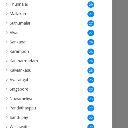
Thunnalai
29
Mallakam
27
Suthumalai
27
Alvai
27
Sankanai
26
Karampon
26
Kantharmadam
26
Kalviankadu
25
Avarangal
25
Singapore
23
Nuwaraeliya
23
Pandatharippu
22
Sandilipay
22
Wellawatte
22