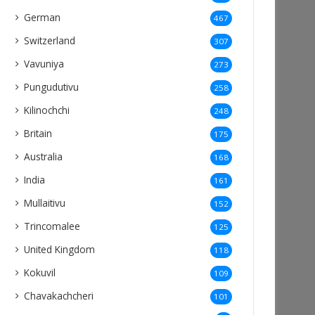
German
467
Switzerland
307
Vavuniya
273
Pungudutivu
258
Kilinochchi
248
Britain
175
Australia
168
India
161
Mullaitivu
152
Trincomalee
125
United Kingdom
118
Kokuvil
109
Chavakachcheri
101