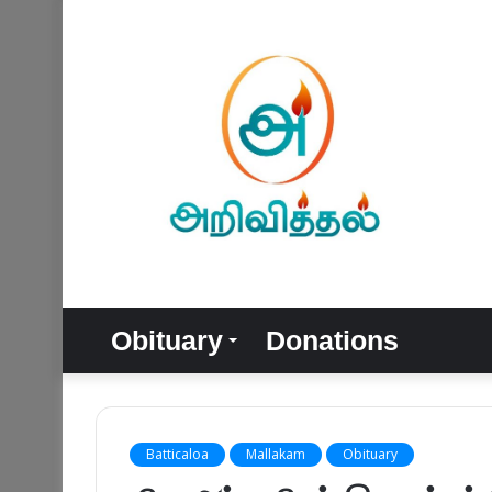
Obituary
Donations
Batticaloa
Mallakam
Obituary