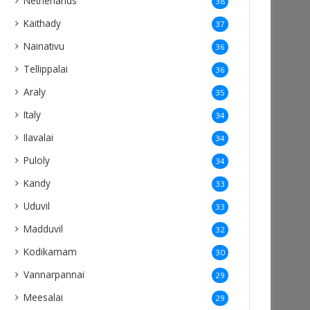
Netherlands
38
Kaithady
37
Nainativu
36
Tellippalai
36
Araly
35
Italy
34
Ilavalai
34
Puloly
34
Kandy
33
Uduvil
33
Madduvil
32
Kodikamam
30
Vannarpannai
29
Meesalai
29