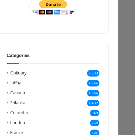
Categories
Obituary
7,533
Jaffna
4,744
Canada
1,964
Srilanka
1,432
Colombo
949
London
768
France
604