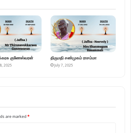
ுக்கரசு குணேஸ்வரன்
திருமதி சண்முகம் ராசம்மா
8, 2025
July 7, 2025
elds are marked
*