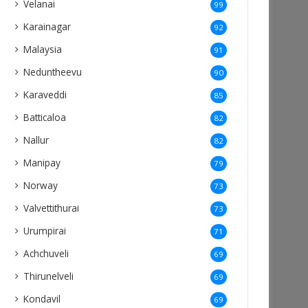
Velanai
99
Karainagar
92
Malaysia
91
Neduntheevu
90
Karaveddi
85
Batticaloa
82
Nallur
82
Manipay
79
Norway
73
Valvettithurai
73
Urumpirai
71
Achchuveli
69
Thirunelveli
69
Kondavil
69