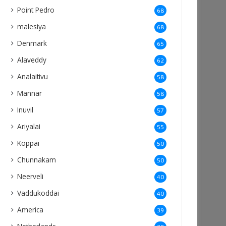
Point Pedro
68
malesiya
68
Denmark
65
Alaveddy
62
Analaitivu
58
Mannar
58
Inuvil
57
Ariyalai
55
Koppai
50
Chunnakam
50
Neerveli
40
Vaddukoddai
40
America
39