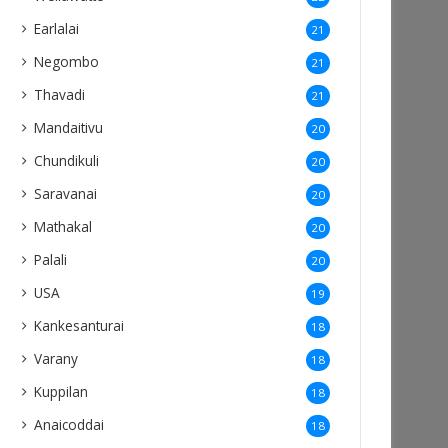
Earlalai
21
Negombo
21
Thavadi
21
Mandaitivu
20
Chundikuli
20
Saravanai
20
Mathakal
20
Palali
20
USA
19
Kankesanturai
18
Varany
18
Kuppilan
18
Anaicoddai
18