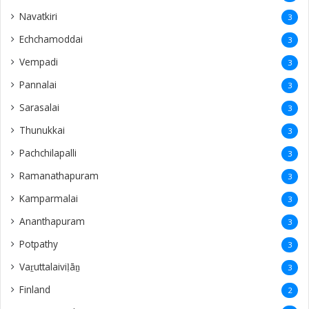
Navatkiri
3
Echchamoddai
3
Vempadi
3
Pannalai
3
Sarasalai
3
Thunukkai
3
Pachchilapalli
3
Ramanathapuram
3
Kamparmalai
3
Ananthapuram
3
‎Potpathy
3
Vaṟuttalaiviḷāṉ
3
Finland
2