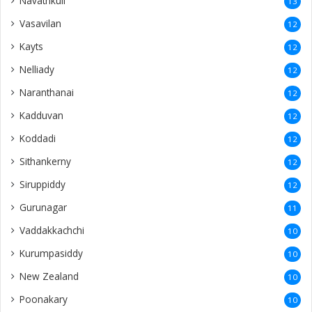
Navathkuli
13
Vasavilan
12
Kayts
12
Nelliady
12
Naranthanai
12
Kadduvan
12
Koddadi
12
Sithankerny
12
Siruppiddy
12
Gurunagar
11
Vaddakkachchi
10
Kurumpasiddy
10
New Zealand
10
Poonakary
10