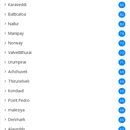
Karaveddi
85
Batticaloa
82
Nallur
82
Manipay
79
Norway
73
Valvettithurai
73
Urumpirai
71
Achchuveli
69
Thirunelveli
69
Kondavil
69
Point Pedro
68
malesiya
68
Denmark
65
Alaveddy
62