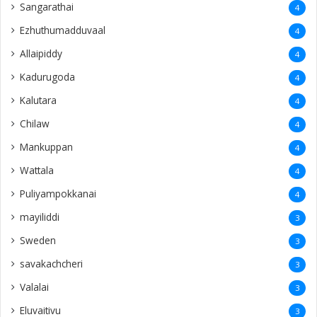
Sangarathai
4
Ezhuthumadduvaal
4
Allaipiddy
4
Kadurugoda
4
Kalutara
4
Chilaw
4
Mankuppan
4
Wattala
4
Puliyampokkanai
4
mayiliddi
3
Sweden
3
savakachcheri
3
Valalai
3
Eluvaitivu
3