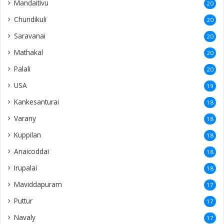
Mandaitivu
20
Chundikuli
20
Saravanai
20
Mathakal
20
Palali
20
USA
19
Kankesanturai
18
Varany
18
Kuppilan
18
Anaicoddai
18
Irupalai
18
Maviddapuram
17
Puttur
17
Navaly
17