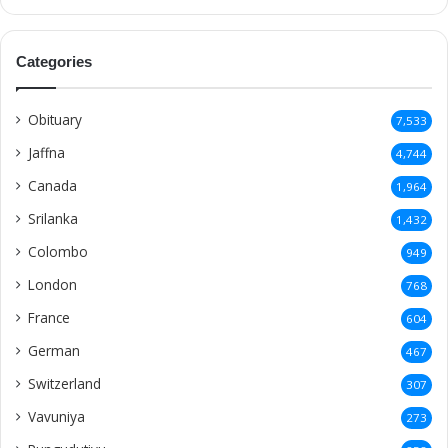
Categories
Obituary
7,533
Jaffna
4,744
Canada
1,964
Srilanka
1,432
Colombo
949
London
768
France
604
German
467
Switzerland
307
Vavuniya
273