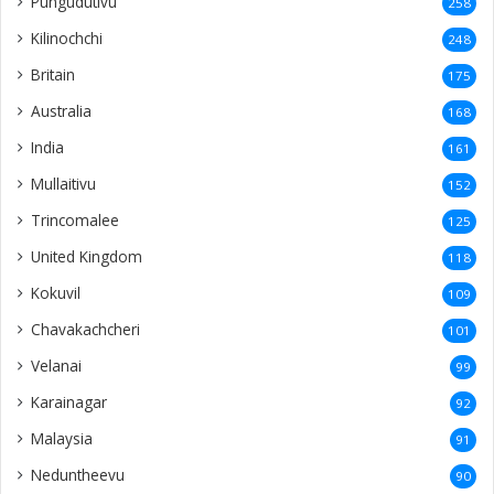
Pungudutivu
258
Kilinochchi
248
Britain
175
Australia
168
India
161
Mullaitivu
152
Trincomalee
125
United Kingdom
118
Kokuvil
109
Chavakachcheri
101
Velanai
99
Karainagar
92
Malaysia
91
Neduntheevu
90