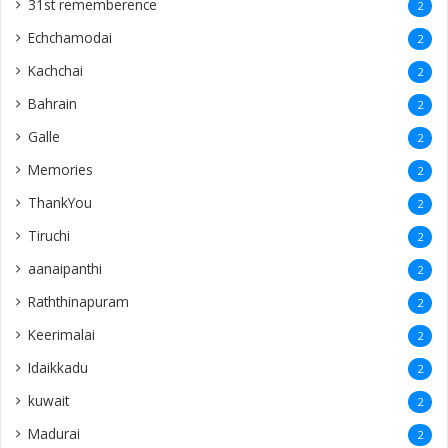
31st rememberence
2
Echchamodai
2
Kachchai
2
Bahrain
2
Galle
2
Memories
2
ThankYou
2
Tiruchi
2
aanaipanthi
2
Raththinapuram
2
Keerimalai
2
Idaikkadu
2
kuwait
2
Madurai
2