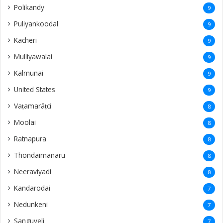
Polikandy
9
Puliyankoodal
9
Kacheri
9
Mulliyawalai
9
Kalmunai
9
United States
9
Vaṭamarāṭci
8
Moolai
8
Ratnapura
8
Thondaimanaru
8
Neeraviyadi
8
Kandarodai
7
Nedunkeni
7
Sanguveli
7