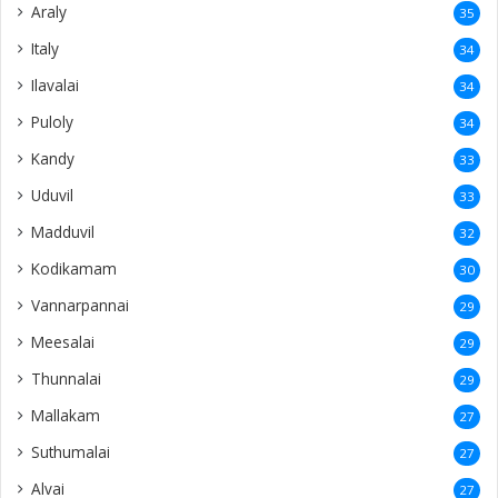
Araly
35
Italy
34
Ilavalai
34
Puloly
34
Kandy
33
Uduvil
33
Madduvil
32
Kodikamam
30
Vannarpannai
29
Meesalai
29
Thunnalai
29
Mallakam
27
Suthumalai
27
Alvai
27