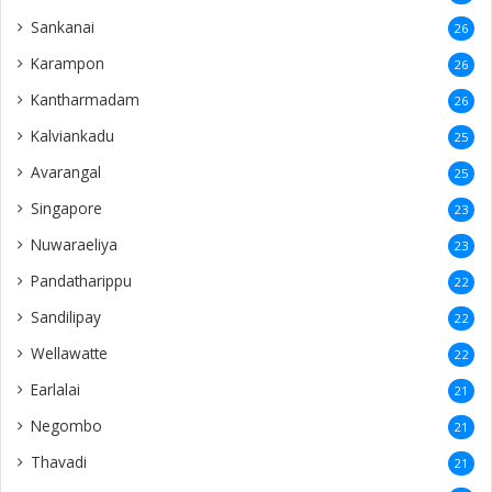
Sankanai
26
Karampon
26
Kantharmadam
26
Kalviankadu
25
Avarangal
25
Singapore
23
Nuwaraeliya
23
Pandatharippu
22
Sandilipay
22
Wellawatte
22
Earlalai
21
Negombo
21
Thavadi
21