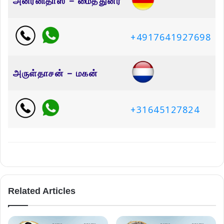
அன்ரனிதாஸ் – மைத்துனர்
+4917641927698
அருள்தாசன் – மகன்
+31645127824
Related Articles