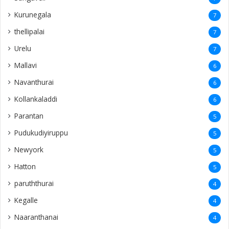
Kurunegala
7
thellipalai
7
Urelu
7
Mallavi
6
Navanthurai
6
Kollankaladdi
6
Parantan
5
Pudukudiyiruppu
5
Newyork
5
Hatton
5
paruththurai
4
Kegalle
4
Naaranthanai
4