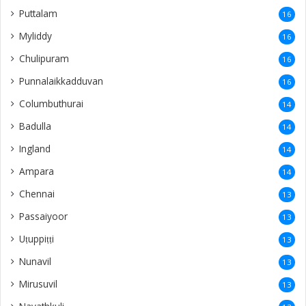
Puttalam
16
Myliddy
16
Chulipuram
16
Punnalaikkadduvan
16
Columbuthurai
14
Badulla
14
Ingland
14
Ampara
14
Chennai
13
Passaiyoor
13
Uṭuppiṭṭi
13
Nunavil
13
Mirusuvil
13