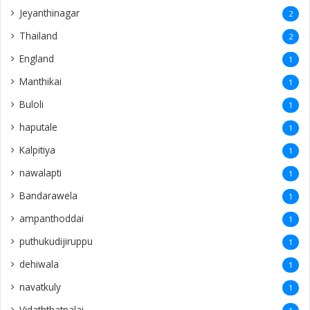
Jeyanthinagar
2
Thailand
2
England
1
Manthikai
1
Buloli
1
haputale
1
Kalpitiya
1
nawalapti
1
Bandarawela
1
ampanthoddai
1
puthukudijiruppu
1
dehiwala
1
navatkuly
1
Vidaththatpalai