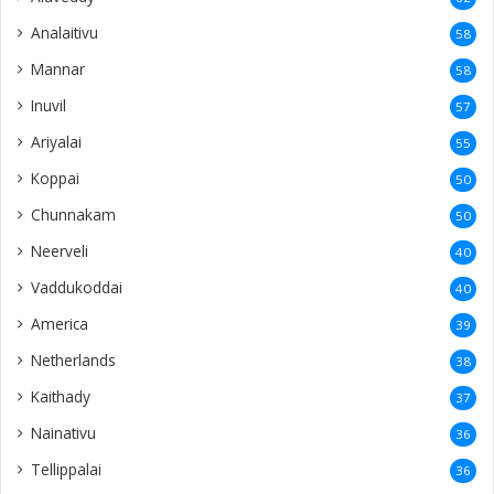
Analaitivu
58
Mannar
58
Inuvil
57
Ariyalai
55
Koppai
50
Chunnakam
50
Neerveli
40
Vaddukoddai
40
America
39
Netherlands
38
Kaithady
37
Nainativu
36
Tellippalai
36