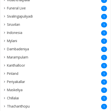
1
Funeral Live
1
Sivalingapuliyadi
1
Siruvilan
1
Indonesia
1
Mylani
1
Dambadeniya
1
Marampulam
1
Kanthalloor
1
Pinland
1
Periyakallar
1
Maskeliya
1
Chillalai
1
Thachanthopu
1