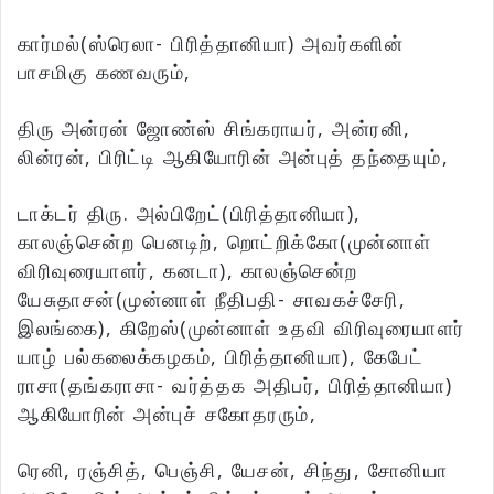
கார்மல்(ஸ்ரெலா- பிரித்தானியா) அவர்களின்
பாசமிகு கணவரும்,
திரு அன்ரன் ஜோண்ஸ் சிங்கராயர், அன்ரனி,
லின்ரன், பிரிட்டி ஆகியோரின் அன்புத் தந்தையும்,
டாக்டர் திரு. அல்பிறேட்(பிரித்தானியா),
காலஞ்சென்ற பெனடிற், றொட்றிக்கோ(முன்னாள்
விரிவுரையாளர், கனடா), காலஞ்சென்ற
யேசுதாசன்(முன்னாள் நீதிபதி- சாவகச்சேரி,
இலங்கை), கிறேஸ்(முன்னாள் உதவி விரிவுரையாளர்
யாழ் பல்கலைக்கழகம், பிரித்தானியா), கேபேட்
ராசா(தங்கராசா- வர்த்தக அதிபர், பிரித்தானியா)
ஆகியோரின் அன்புச் சகோதரரும்,
ரெனி, ரஞ்சித், பெஞ்சி, யேசன், சிந்து, சோனியா