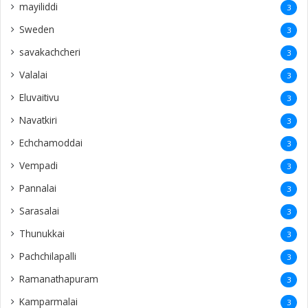
mayiliddi
3
Sweden
3
savakachcheri
3
Valalai
3
Eluvaitivu
3
Navatkiri
3
Echchamoddai
3
Vempadi
3
Pannalai
3
Sarasalai
3
Thunukkai
3
Pachchilapalli
3
Ramanathapuram
3
Kamparmalai
3