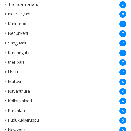
Thondaimanaru
8
Neeraviyadi
8
Kandarodai
7
Nedunkeni
7
Sanguveli
7
Kurunegala
7
thellipalai
7
Urelu
7
Mallavi
6
Navanthurai
6
Kollankaladdi
6
Parantan
5
Pudukudiyiruppu
5
Newyork
5