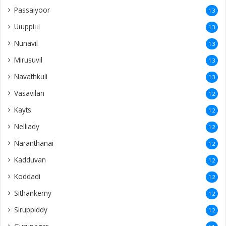
Passaiyoor
13
Uṭuppiṭṭi
13
Nunavil
13
Mirusuvil
13
Navathkuli
13
Vasavilan
12
Kayts
12
Nelliady
12
Naranthanai
12
Kadduvan
12
Koddadi
12
Sithankerny
12
Siruppiddy
12