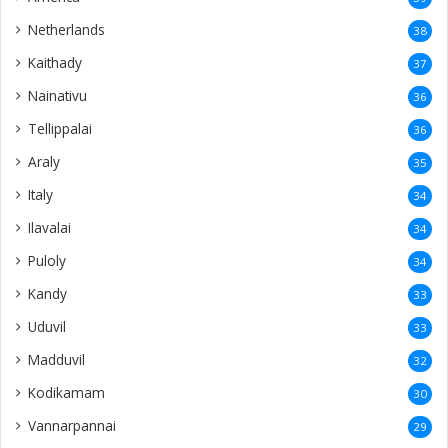
Netherlands
38
Kaithady
37
Nainativu
36
Tellippalai
36
Araly
35
Italy
34
Ilavalai
34
Puloly
34
Kandy
33
Uduvil
33
Madduvil
32
Kodikamam
30
Vannarpannai
29