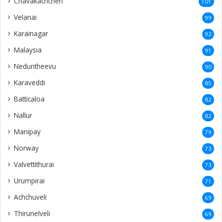
Chavakachcheri
101
Velanai
99
Karainagar
92
Malaysia
91
Neduntheevu
90
Karaveddi
85
Batticaloa
82
Nallur
82
Manipay
79
Norway
73
Valvettithurai
73
Urumpirai
71
Achchuveli
69
Thirunelveli
69