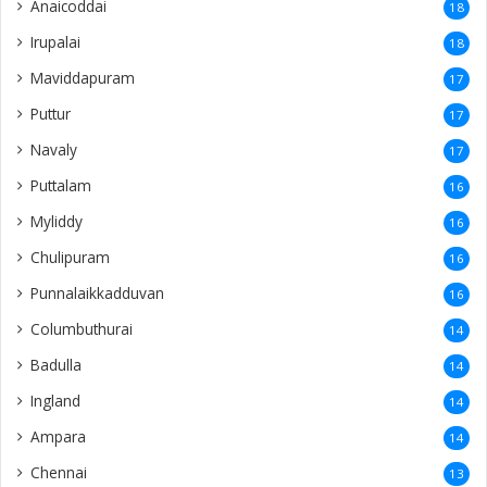
Anaicoddai
18
Irupalai
18
Maviddapuram
17
Puttur
17
Navaly
17
Puttalam
16
Myliddy
16
Chulipuram
16
Punnalaikkadduvan
16
Columbuthurai
14
Badulla
14
Ingland
14
Ampara
14
Chennai
13