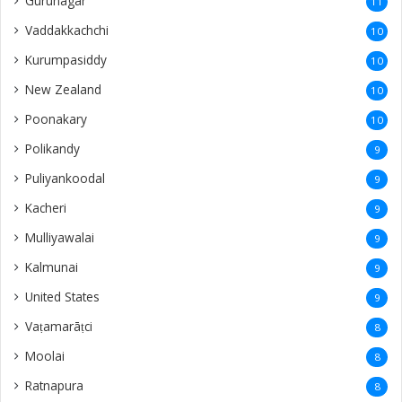
Gurunagar
11
Vaddakkachchi
10
Kurumpasiddy
10
New Zealand
10
Poonakary
10
Polikandy
9
Puliyankoodal
9
Kacheri
9
Mulliyawalai
9
Kalmunai
9
United States
9
Vaṭamarāṭci
8
Moolai
8
Ratnapura
8