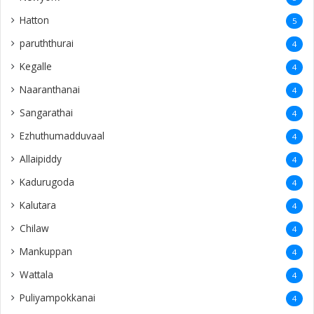
Hatton
5
paruththurai
4
Kegalle
4
Naaranthanai
4
Sangarathai
4
Ezhuthumadduvaal
4
Allaipiddy
4
Kadurugoda
4
Kalutara
4
Chilaw
4
Mankuppan
4
Wattala
4
Puliyampokkanai
4