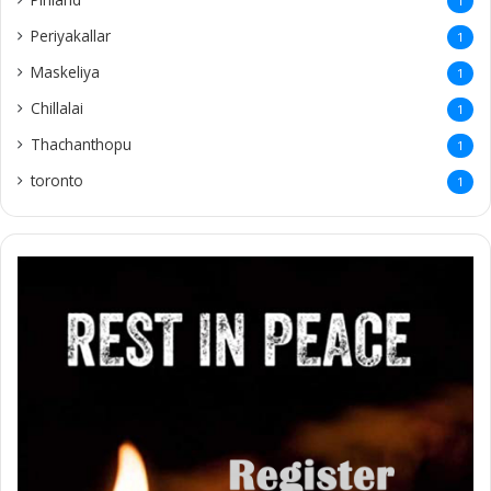
1
Periyakallar
1
Maskeliya
1
Chillalai
1
Thachanthopu
1
toronto
1