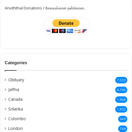
Ariviththal Donations / சேவைக்கான நன்கொடை
Categories
Obituary
7,533
Jaffna
4,744
Canada
1,964
Srilanka
1,432
Colombo
949
London
768