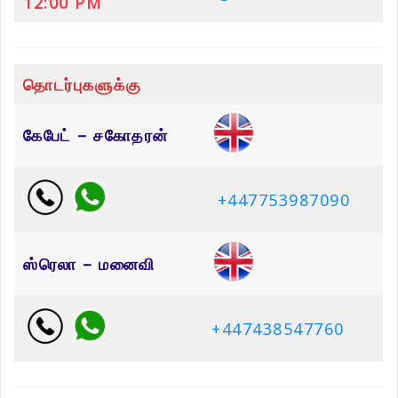
12:00 PM
தொடர்புகளுக்கு
கேபேட் – சகோதரன்
+447753987090
ஸ்ரெலா – மனைவி
+447438547760