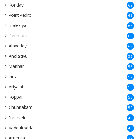
Kondavil
69
Point Pedro
68
malesiya
68
Denmark
65
Alaveddy
62
Analaitivu
58
Mannar
58
Inuvil
57
Ariyalai
55
Koppai
50
Chunnakam
50
Neerveli
40
Vaddukoddai
40
America
39