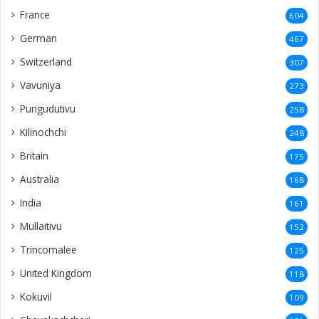
France
604
German
467
Switzerland
307
Vavuniya
273
Pungudutivu
258
Kilinochchi
248
Britain
175
Australia
168
India
161
Mullaitivu
152
Trincomalee
125
United Kingdom
118
Kokuvil
109