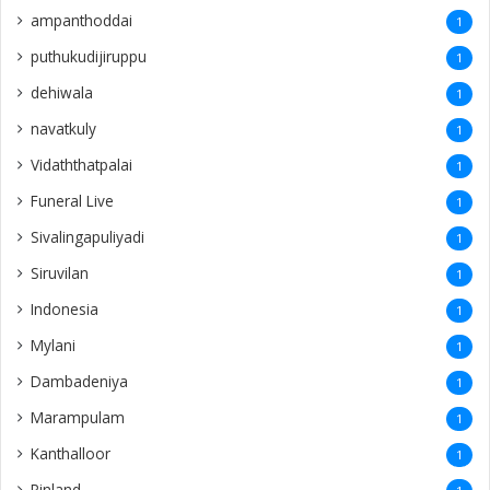
ampanthoddai
1
puthukudijiruppu
1
dehiwala
1
navatkuly
1
Vidaththatpalai
1
Funeral Live
1
Sivalingapuliyadi
1
Siruvilan
1
Indonesia
1
Mylani
1
Dambadeniya
1
Marampulam
1
Kanthalloor
1
Pinland