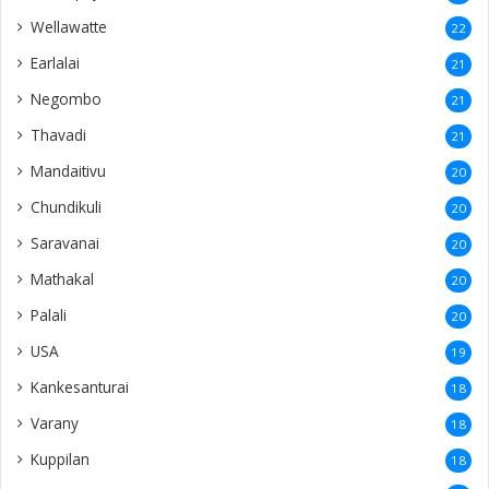
Wellawatte
22
Earlalai
21
Negombo
21
Thavadi
21
Mandaitivu
20
Chundikuli
20
Saravanai
20
Mathakal
20
Palali
20
USA
19
Kankesanturai
18
Varany
18
Kuppilan
18