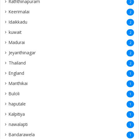
Raththinapuram
2
Keerimalai
2
Idaikkadu
2
kuwait
2
Madurai
2
Jeyanthinagar
2
Thailand
2
England
1
Manthikai
1
Buloli
1
haputale
1
Kalpitiya
1
nawalapti
1
Bandarawela
1