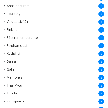
Ananthapuram
3
‎Potpathy
3
Vaṟuttalaiviḷāṉ
3
Finland
2
31st rememberence
2
Echchamodai
2
Kachchai
2
Bahrain
2
Galle
2
Memories
2
ThankYou
2
Tiruchi
2
aanaipanthi
2