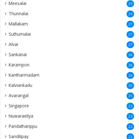
Meesalai
29
Thunnalai
29
Mallakam
27
Suthumalai
27
Alvai
27
Sankanai
26
Karampon
26
Kantharmadam
26
Kalviankadu
25
Avarangal
25
Singapore
23
Nuwaraeliya
23
Pandatharippu
22
Sandilipay
22