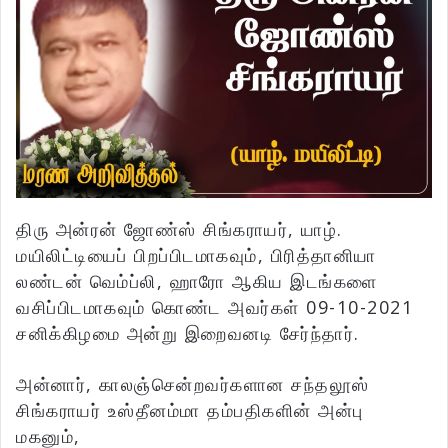
திரு அன்ரன் ஜோண்ஸ் சிங்கராயர், யாழ்.
மயிலிட்டியைப் பிறப்பிடமாகவும், பிரித்தானியா
லண்டன் வெம்ப்லி, ஹாரோ ஆகிய இடங்களை
வசிப்பிடமாகவும் கொண்ட அவர்கள் 09-10-2021
சனிக்கிழமை அன்று இறைவனடி சேர்ந்தார்.
அன்னார், காலஞ்சென்றவர்களான சந்தலூஸ்
சிங்கராயர் உஸ்தீனம்மா தம்பதிகளின் அன்பு
மகனும்,