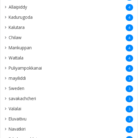
Allaipiddy
4
Kadurugoda
4
Kalutara
4
Chilaw
4
Mankuppan
4
Wattala
4
Puliyampokkanai
4
mayiliddi
3
Sweden
3
savakachcheri
3
Valalai
3
Eluvaitivu
3
Navatkiri
3