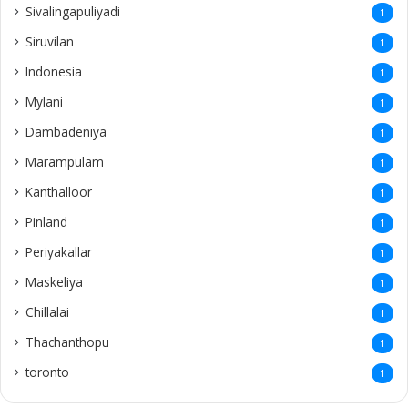
Sivalingapuliyadi
1
Siruvilan
1
Indonesia
1
Mylani
1
Dambadeniya
1
Marampulam
1
Kanthalloor
1
Pinland
1
Periyakallar
1
Maskeliya
1
Chillalai
1
Thachanthopu
1
toronto
1