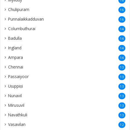
16
Chulipuram
16
Punnalaikkadduvan
16
Columbuthurai
14
Badulla
14
Ingland
14
Ampara
14
Chennai
13
Passaiyoor
13
Uṭuppiṭṭi
13
Nunavil
13
Mirusuvil
13
Navathkuli
13
Vasavilan
12