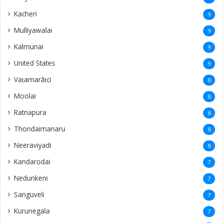
Kacheri
9
Mulliyawalai
9
Kalmunai
9
United States
9
Vaṭamarāṭci
8
Moolai
8
Ratnapura
8
Thondaimanaru
8
Neeraviyadi
8
Kandarodai
7
Nedunkeni
7
Sanguveli
7
Kurunegala
7