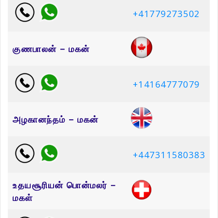
+41779273502
குணபாலன் – மகன்
+14164777079
அழகானந்தம் – மகன்
+447311580383
உதயசூரியன் பொன்மலர் –
மகள்