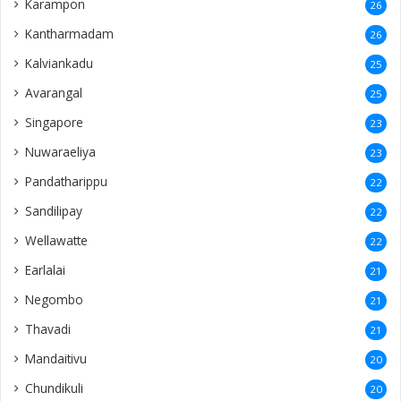
Karampon
26
Kantharmadam
26
Kalviankadu
25
Avarangal
25
Singapore
23
Nuwaraeliya
23
Pandatharippu
22
Sandilipay
22
Wellawatte
22
Earlalai
21
Negombo
21
Thavadi
21
Mandaitivu
20
Chundikuli
20