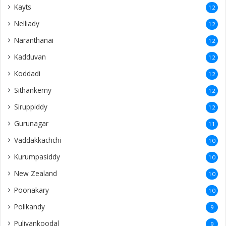
Kayts
12
Nelliady
12
Naranthanai
12
Kadduvan
12
Koddadi
12
Sithankerny
12
Siruppiddy
12
Gurunagar
11
Vaddakkachchi
10
Kurumpasiddy
10
New Zealand
10
Poonakary
10
Polikandy
9
Puliyankoodal
9