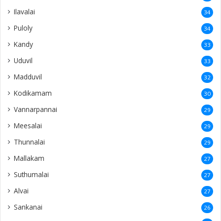
Ilavalai
34
Puloly
34
Kandy
33
Uduvil
33
Madduvil
32
Kodikamam
30
Vannarpannai
29
Meesalai
29
Thunnalai
29
Mallakam
27
Suthumalai
27
Alvai
27
Sankanai
26