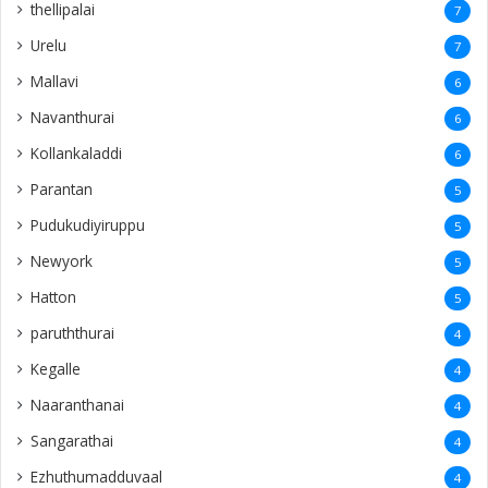
thellipalai
7
Urelu
7
Mallavi
6
Navanthurai
6
Kollankaladdi
6
Parantan
5
Pudukudiyiruppu
5
Newyork
5
Hatton
5
paruththurai
4
Kegalle
4
Naaranthanai
4
Sangarathai
4
Ezhuthumadduvaal
4