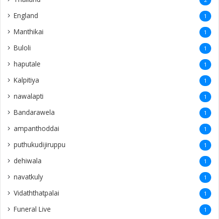
England
1
Manthikai
1
Buloli
1
haputale
1
Kalpitiya
1
nawalapti
1
Bandarawela
1
ampanthoddai
1
puthukudijiruppu
1
dehiwala
1
navatkuly
1
Vidaththatpalai
1
Funeral Live
1