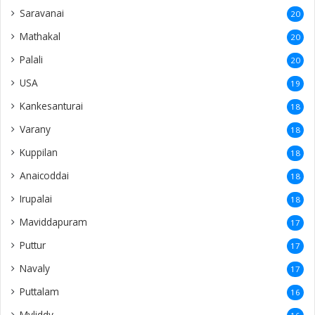
Saravanai
20
Mathakal
20
Palali
20
USA
19
Kankesanturai
18
Varany
18
Kuppilan
18
Anaicoddai
18
Irupalai
18
Maviddapuram
17
Puttur
17
Navaly
17
Puttalam
16
Myliddy