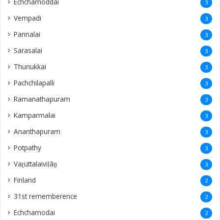
Echchamoddai
3
Vempadi
3
Pannalai
3
Sarasalai
3
Thunukkai
3
Pachchilapalli
3
Ramanathapuram
3
Kamparmalai
3
Ananthapuram
3
‎Potpathy
3
Vaṟuttalaiviḷāṉ
3
Finland
2
31st rememberence
2
Echchamodai
2