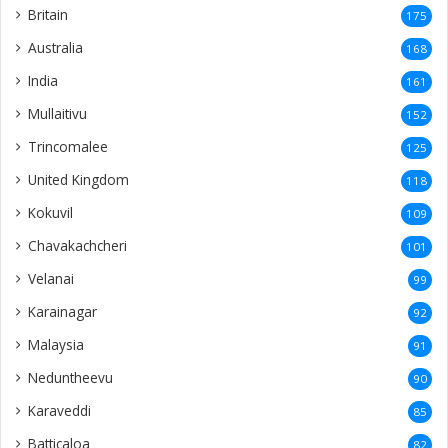
Britain
175
Australia
168
India
161
Mullaitivu
152
Trincomalee
125
United Kingdom
118
Kokuvil
109
Chavakachcheri
101
Velanai
99
Karainagar
92
Malaysia
91
Neduntheevu
90
Karaveddi
85
Batticaloa
82