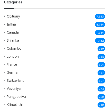
Categories
Obituary
7,533
Jaffna
4,744
Canada
1,964
Srilanka
1,432
Colombo
949
London
768
France
604
German
467
Switzerland
307
Vavuniya
273
Pungudutivu
258
Kilinochchi
248