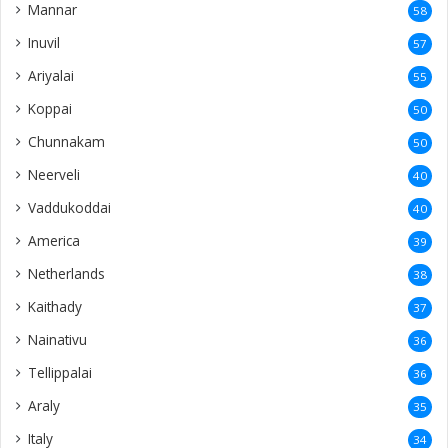
Mannar
58
Inuvil
57
Ariyalai
55
Koppai
50
Chunnakam
50
Neerveli
40
Vaddukoddai
40
America
39
Netherlands
38
Kaithady
37
Nainativu
36
Tellippalai
36
Araly
35
Italy
34