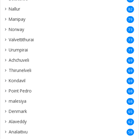
Nallur
82
Manipay
79
Norway
73
Valvettithurai
73
Urumpirai
71
Achchuveli
69
Thirunelveli
69
Kondavil
69
Point Pedro
68
malesiya
68
Denmark
65
Alaveddy
62
Analaitivu
58