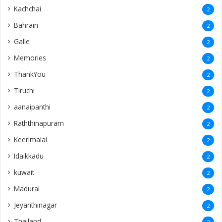
Kachchai
2
Bahrain
2
Galle
2
Memories
2
ThankYou
2
Tiruchi
2
aanaipanthi
2
Raththinapuram
2
Keerimalai
2
Idaikkadu
2
kuwait
2
Madurai
2
Jeyanthinagar
2
Thailand
2