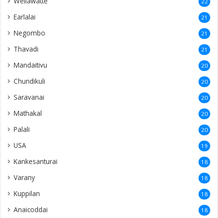
Wellawatte
22
Earlalai
21
Negombo
21
Thavadi
21
Mandaitivu
20
Chundikuli
20
Saravanai
20
Mathakal
20
Palali
20
USA
19
Kankesanturai
18
Varany
18
Kuppilan
18
Anaicoddai
18