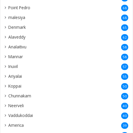
Point Pedro
68
malesiya
68
Denmark
65
Alaveddy
62
Analaitivu
58
Mannar
58
Inuvil
57
Ariyalai
55
Koppai
50
Chunnakam
50
Neerveli
40
Vaddukoddai
40
America
39