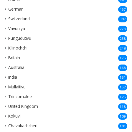
German
467
Switzerland
307
Vavuniya
273
Pungudutivu
258
Kilinochchi
248
Britain
175
Australia
168
India
161
Mullaitivu
152
Trincomalee
125
United Kingdom
118
Kokuvil
109
Chavakachcheri
101