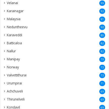
Velanai
99
Karainagar
92
Malaysia
91
Neduntheevu
90
Karaveddi
85
Batticaloa
82
Nallur
82
Manipay
79
Norway
73
Valvettithurai
73
Urumpirai
71
Achchuveli
69
Thirunelveli
69
Kondavil
69