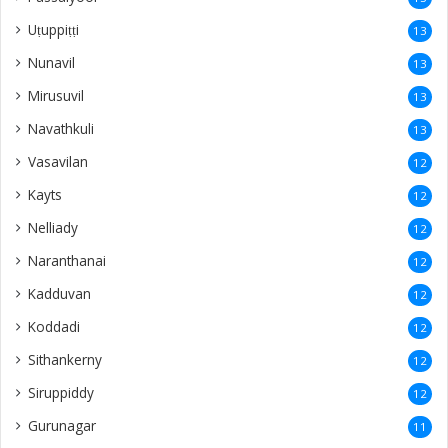
Uṭuppiṭṭi
13
Nunavil
13
Mirusuvil
13
Navathkuli
13
Vasavilan
12
Kayts
12
Nelliady
12
Naranthanai
12
Kadduvan
12
Koddadi
12
Sithankerny
12
Siruppiddy
12
Gurunagar
11