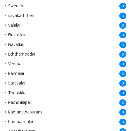
Sweden
3
savakachcheri
3
Valalai
3
Eluvaitivu
3
Navatkiri
3
Echchamoddai
3
Vempadi
3
Pannalai
3
Sarasalai
3
Thunukkai
3
Pachchilapalli
3
Ramanathapuram
3
Kamparmalai
3