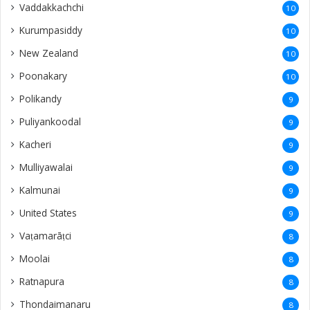
Vaddakkachchi
10
Kurumpasiddy
10
New Zealand
10
Poonakary
10
Polikandy
9
Puliyankoodal
9
Kacheri
9
Mulliyawalai
9
Kalmunai
9
United States
9
Vaṭamarāṭci
8
Moolai
8
Ratnapura
8
Thondaimanaru
8