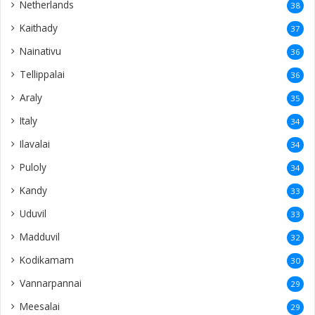
Netherlands
38
Kaithady
37
Nainativu
36
Tellippalai
36
Araly
35
Italy
34
Ilavalai
34
Puloly
34
Kandy
33
Uduvil
33
Madduvil
32
Kodikamam
30
Vannarpannai
29
Meesalai
29