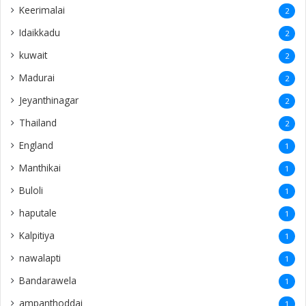
Keerimalai
2
Idaikkadu
2
kuwait
2
Madurai
2
Jeyanthinagar
2
Thailand
2
England
1
Manthikai
1
Buloli
1
haputale
1
Kalpitiya
1
nawalapti
1
Bandarawela
1
ampanthoddai
1