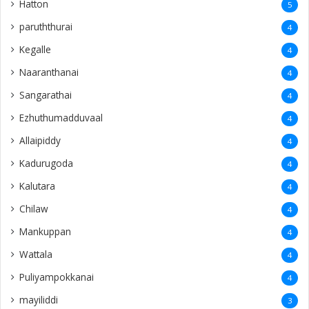
Hatton
5
paruththurai
4
Kegalle
4
Naaranthanai
4
Sangarathai
4
Ezhuthumadduvaal
4
Allaipiddy
4
Kadurugoda
4
Kalutara
4
Chilaw
4
Mankuppan
4
Wattala
4
Puliyampokkanai
4
mayiliddi
3