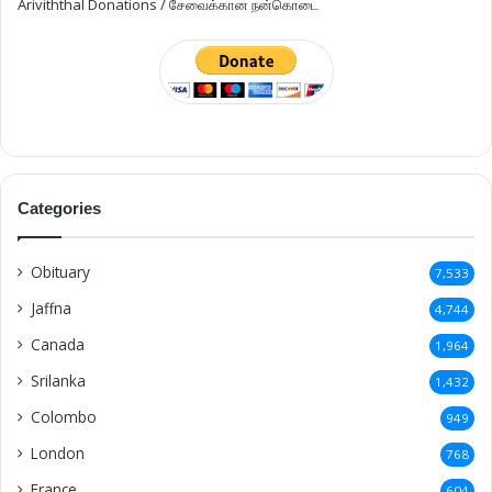
Ariviththal Donations / சேவைக்கான நன்கொடை
Categories
Obituary
7,533
Jaffna
4,744
Canada
1,964
Srilanka
1,432
Colombo
949
London
768
France
604