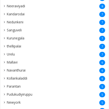
Neeraviyadi
8
Kandarodai
7
Nedunkeni
7
Sanguveli
7
Kurunegala
7
thellipalai
7
Urelu
7
Mallavi
6
Navanthurai
6
Kollankaladdi
6
Parantan
5
Pudukudiyiruppu
5
Newyork
5