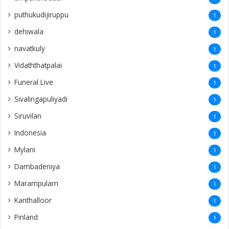
puthukudijiruppu
1
dehiwala
1
navatkuly
1
Vidaththatpalai
1
Funeral Live
1
Sivalingapuliyadi
1
Siruvilan
1
Indonesia
1
Mylani
1
Dambadeniya
1
Marampulam
1
Kanthalloor
1
Pinland
1