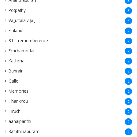
Ananthapuram
3
‎Potpathy
3
Vaṟuttalaiviḷāṉ
3
Finland
2
31st rememberence
2
Echchamodai
2
Kachchai
2
Bahrain
2
Galle
2
Memories
2
ThankYou
2
Tiruchi
2
aanaipanthi
2
Raththinapuram
2