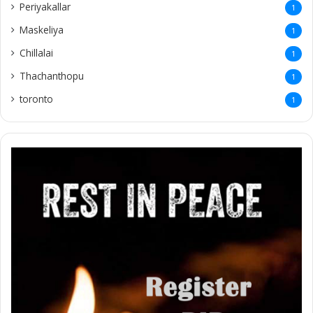
Periyakallar
1
Maskeliya
1
Chillalai
1
Thachanthopu
1
toronto
1