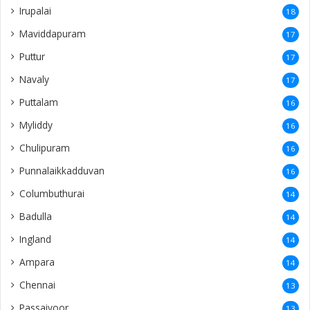
Irupalai
18
Maviddapuram
17
Puttur
17
Navaly
17
Puttalam
16
Myliddy
16
Chulipuram
16
Punnalaikkadduvan
16
Columbuthurai
14
Badulla
14
Ingland
14
Ampara
14
Chennai
13
Passaiyoor
13