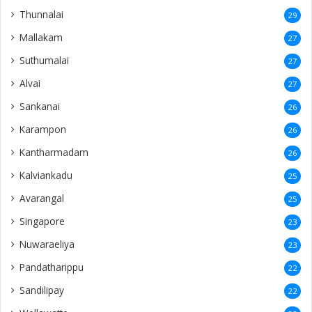
Thunnalai
29
Mallakam
27
Suthumalai
27
Alvai
27
Sankanai
26
Karampon
26
Kantharmadam
26
Kalviankadu
25
Avarangal
25
Singapore
23
Nuwaraeliya
23
Pandatharippu
22
Sandilipay
22