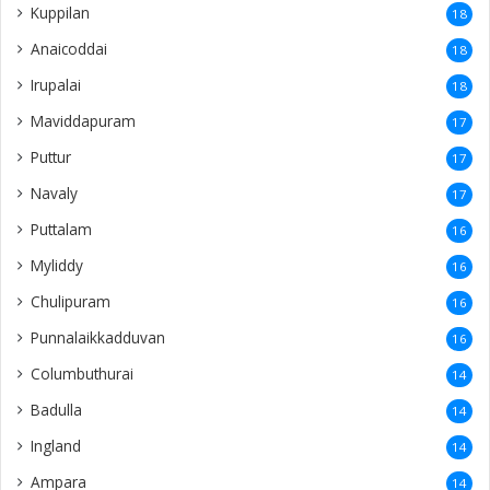
Kuppilan
18
Anaicoddai
18
Irupalai
18
Maviddapuram
17
Puttur
17
Navaly
17
Puttalam
16
Myliddy
16
Chulipuram
16
Punnalaikkadduvan
16
Columbuthurai
14
Badulla
14
Ingland
14
Ampara
14