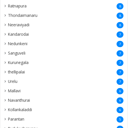
Ratnapura
8
Thondaimanaru
8
Neeraviyadi
8
Kandarodai
7
Nedunkeni
7
Sanguveli
7
Kurunegala
7
thellipalai
7
Urelu
7
Mallavi
6
Navanthurai
6
Kollankaladdi
6
Parantan
5