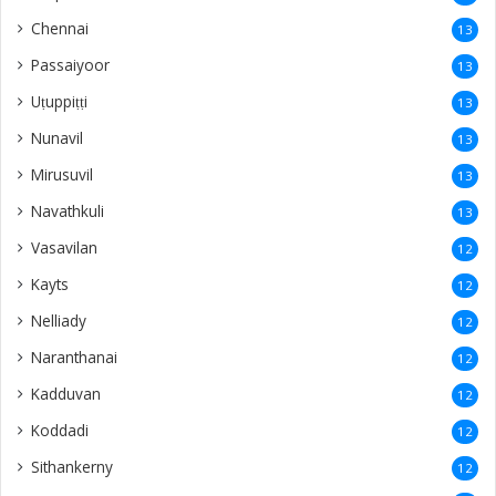
Chennai
13
Passaiyoor
13
Uṭuppiṭṭi
13
Nunavil
13
Mirusuvil
13
Navathkuli
13
Vasavilan
12
Kayts
12
Nelliady
12
Naranthanai
12
Kadduvan
12
Koddadi
12
Sithankerny
12