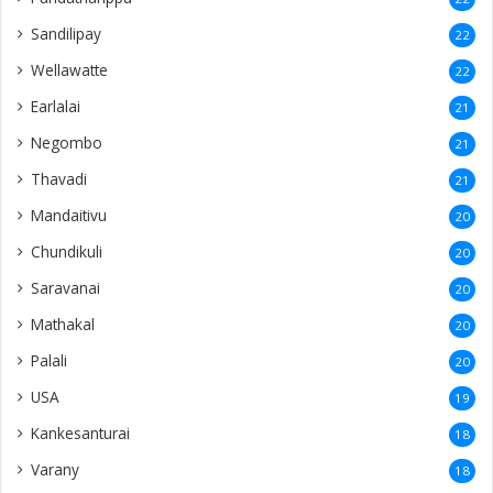
Sandilipay
22
Wellawatte
22
Earlalai
21
Negombo
21
Thavadi
21
Mandaitivu
20
Chundikuli
20
Saravanai
20
Mathakal
20
Palali
20
USA
19
Kankesanturai
18
Varany
18