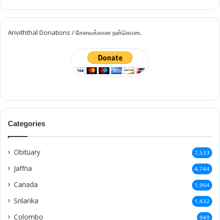
Ariviththal Donations / சேவைக்கான நன்கொடை
Categories
Obituary
7,533
Jaffna
4,744
Canada
1,964
Srilanka
1,432
Colombo
949