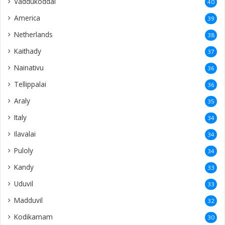
Vaddukoddai
40
America
39
Netherlands
38
Kaithady
37
Nainativu
36
Tellippalai
36
Araly
35
Italy
34
Ilavalai
34
Puloly
34
Kandy
33
Uduvil
33
Madduvil
32
Kodikamam
30