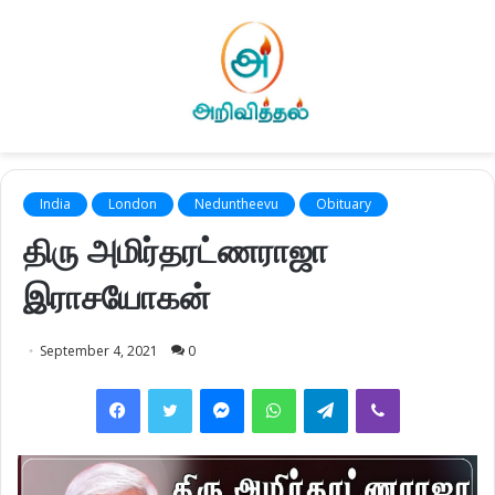
India
London
Neduntheevu
Obituary
திரு அமிர்தரட்ணராஜா
இராசயோகன்
September 4, 2021
0
Facebook
Twitter
Messenger
WhatsApp
Telegram
Viber