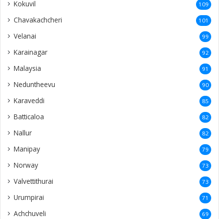
Kokuvil
109
Chavakachcheri
101
Velanai
99
Karainagar
92
Malaysia
91
Neduntheevu
90
Karaveddi
85
Batticaloa
82
Nallur
82
Manipay
79
Norway
73
Valvettithurai
73
Urumpirai
71
Achchuveli
69