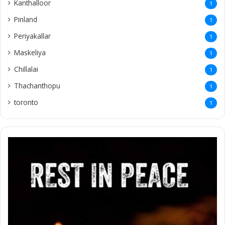
Kanthalloor
1
Pinland
1
Periyakallar
1
Maskeliya
1
Chillalai
1
Thachanthopu
1
toronto
1