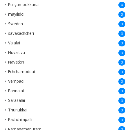
Puliyampokkanai
4
mayiliddi
3
Sweden
3
savakachcheri
3
Valalai
3
Eluvaitivu
3
Navatkiri
3
Echchamoddai
3
Vempadi
3
Pannalai
3
Sarasalai
3
Thunukkai
3
Pachchilapalli
3
Ramanathapuram
3