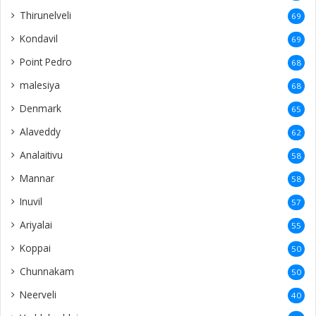
Thirunelveli
69
Kondavil
69
Point Pedro
68
malesiya
68
Denmark
65
Alaveddy
62
Analaitivu
58
Mannar
58
Inuvil
57
Ariyalai
55
Koppai
50
Chunnakam
50
Neerveli
40