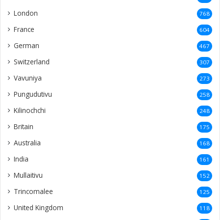
London
768
France
604
German
467
Switzerland
307
Vavuniya
273
Pungudutivu
258
Kilinochchi
248
Britain
175
Australia
168
India
161
Mullaitivu
152
Trincomalee
125
United Kingdom
118