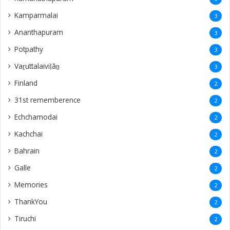
Kamparmalai
3
Ananthapuram
3
‎Potpathy
3
Vaṟuttalaiviḷāṉ
3
Finland
2
31st rememberence
2
Echchamodai
2
Kachchai
2
Bahrain
2
Galle
2
Memories
2
ThankYou
2
Tiruchi
2