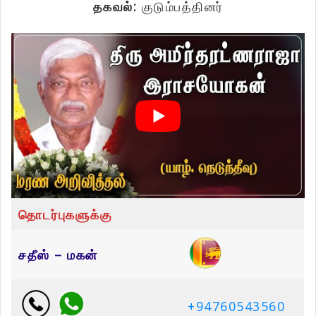
தகவல்:
குடும்பத்தினர்
தொடர்புகளுக்கு
சதீஸ் – மகன்
+94760543560