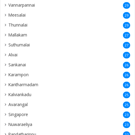
Vannarpannai
29
Meesalai
29
Thunnalai
29
Mallakam
27
Suthumalai
27
Alvai
27
Sankanai
26
Karampon
26
Kantharmadam
26
Kalviankadu
25
Avarangal
25
Singapore
23
Nuwaraeliya
23
Pandatharippu
22