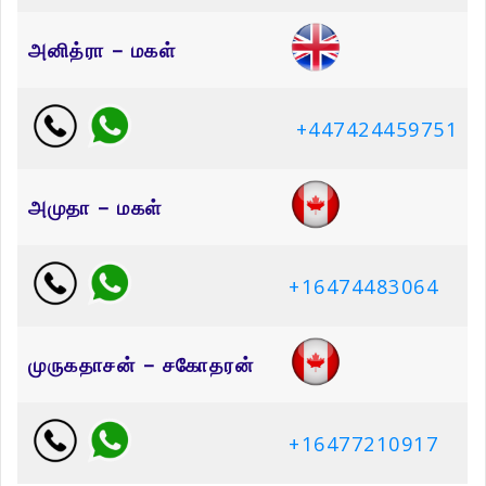
அனித்ரா – மகள்
+447424459751
அமுதா – மகள்
+16474483064
முருகதாசன் – சகோதரன்
+16477210917