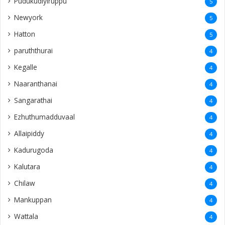
Pudukudiyiruppu
5
Newyork
5
Hatton
5
paruththurai
4
Kegalle
4
Naaranthanai
4
Sangarathai
4
Ezhuthumadduvaal
4
Allaipiddy
4
Kadurugoda
4
Kalutara
4
Chilaw
4
Mankuppan
4
Wattala
4