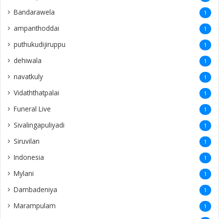
Bandarawela
1
ampanthoddai
1
puthukudijiruppu
1
dehiwala
1
navatkuly
1
Vidaththatpalai
1
Funeral Live
1
Sivalingapuliyadi
1
Siruvilan
1
Indonesia
1
Mylani
1
Dambadeniya
1
Marampulam
1