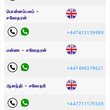
பொன்னம்பலம் –
சகோதரன்
+447413139989
மன்னா – சகோதரன்
+447496379621
ஆனந்தி – சகோதரி
+447711175539