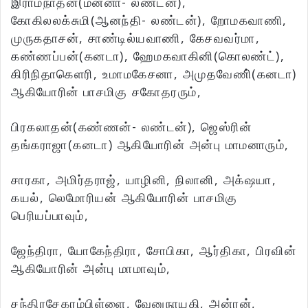
இராமநாதன்(மன்னா- லண்டன்),
கோகிலலக்சுமி(ஆனந்தி- லண்டன்), றோமகவாணி,
முருகதாசன், சாண்டில்யவாணி, கேசவவர்மா,
கண்ணப்பன்(கனடா), ஹேமகவாகினி(கொலண்ட்),
கிரிநிதாகெளரி, உமாமகேசனா, அமுதவேணி்(கனடா)
ஆகியோரின் பாசமிகு சகோதரரும்,
பிரகலாதன்(கண்ணன்- லண்டன்), ஜெஸ்ரின்
தங்கராஜா(கனடா) ஆகியோரின் அன்பு மாமனாரும்,
சாரகா, அமிர்தராஜ், யாழினி, நிலானி, அக்‌ஷயா,
கயல், லெமோரியன் ஆகியோரின் பாசமிகு
பெரியப்பாவும்,
ஜேந்திரா, யோகேந்திரா, சோபிகா, ஆர்திகா, பிரவின்
ஆகியோரின் அன்பு மாமாவும்,
சந்திரசேகரம்பிள்ளை, வேனுநாயகி, அன்ரன்,