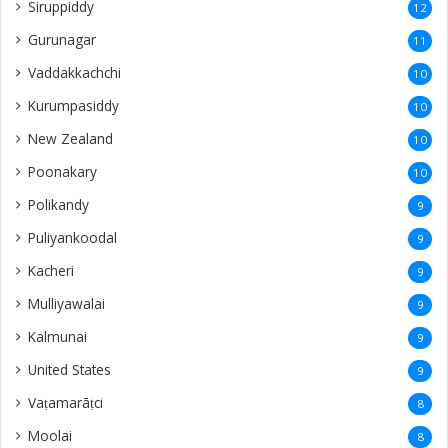
Siruppiddy
12
Gurunagar
11
Vaddakkachchi
10
Kurumpasiddy
10
New Zealand
10
Poonakary
10
Polikandy
9
Puliyankoodal
9
Kacheri
9
Mulliyawalai
9
Kalmunai
9
United States
9
Vaṭamarāṭci
8
Moolai
8