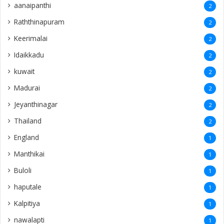
aanaipanthi
2
Raththinapuram
2
Keerimalai
2
Idaikkadu
2
kuwait
2
Madurai
2
Jeyanthinagar
2
Thailand
2
England
1
Manthikai
1
Buloli
1
haputale
1
Kalpitiya
1
nawalapti
1