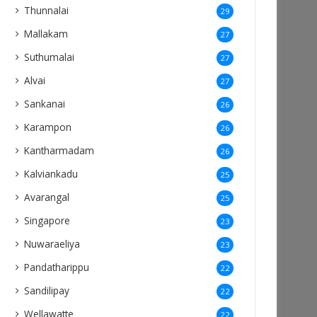
Thunnalai
29
Mallakam
27
Suthumalai
27
Alvai
27
Sankanai
26
Karampon
26
Kantharmadam
26
Kalviankadu
25
Avarangal
25
Singapore
23
Nuwaraeliya
23
Pandatharippu
22
Sandilipay
22
Wellawatte
22