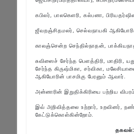
கபிலர், பாலகௌரி, கல்பனா, பிரியதர்ஷி
ஜீவறஞ்சிதமலர், செல்வநாயகி ஆகியோரி
காலஞ்சென்ற செந்தில்நாதன், பாக்கியந
சுவிஸைச் சேர்ந்த பௌத்திரி, மாதிரி, ய
சேர்ந்த கிருஷ்மிகா, சர்விகா, மலேசியாவ
ஆகியோரின் பாசமிகு பேரனும் ஆவார்.
அன்னாரின் இறுதிக்கிரியை பற்றிய விபரம்
இவ் அறிவித்தலை உற்றார், உறவினர், நண
கேட்டுக்கொள்கின்றோம்.
தகவல்: