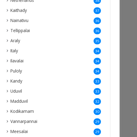
Netherlands
38
Kaithady
37
Nainativu
36
Tellippalai
36
Araly
35
Italy
34
Ilavalai
34
Puloly
34
Kandy
33
Uduvil
33
Madduvil
32
Kodikamam
30
Vannarpannai
29
Meesalai
29