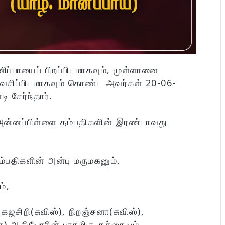
னிப்பாயைப் பிறப்பிடமாகவும், முள்ளானை
ிப்பிடமாகவும் கொண்ட அவர்கள் 20-06-
 சேர்ந்தார்.
 அன்னப்பிள்ளை தம்பதிகளின் இரண்டாவது
ம்பதிகளின் அன்பு மருமகனும்,
ம்,
கஜசிறி(சுவிஸ்), நிறஞ்சனா(சுவிஸ்),
யா) ஆகியோரின் பாசமிகு தந்தையும்,