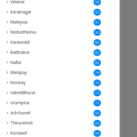
Velanai
99
Karainagar
92
Malaysia
91
Neduntheevu
90
Karaveddi
85
Batticaloa
82
Nallur
82
Manipay
79
Norway
73
Valvettithurai
73
Urumpirai
71
Achchuveli
69
Thirunelveli
69
Kondavil
69