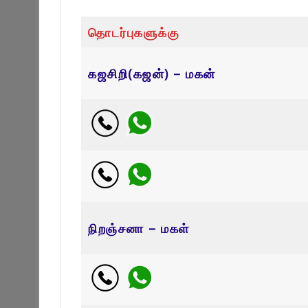
தொடர்புகளுக்கு
கஜசிறி(கஜன்) – மகன்
நிறஞ்சனா – மகள்