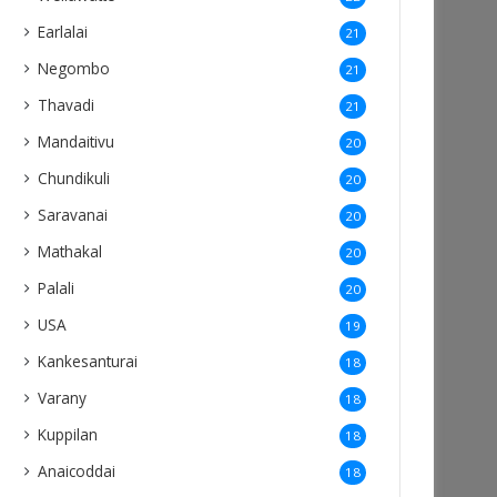
Earlalai
21
Negombo
21
Thavadi
21
Mandaitivu
20
Chundikuli
20
Saravanai
20
Mathakal
20
Palali
20
USA
19
Kankesanturai
18
Varany
18
Kuppilan
18
Anaicoddai
18