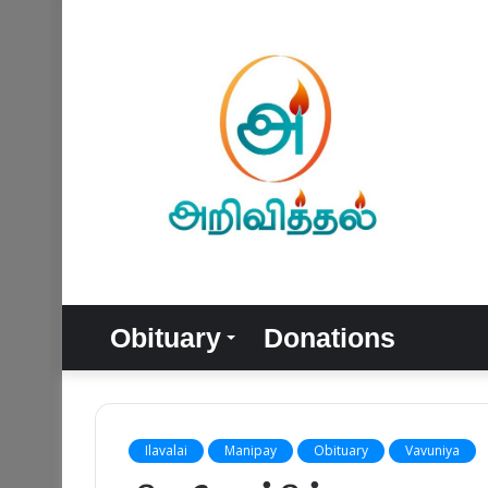
Obituary
Donations
Ilavalai
Manipay
Obituary
Vavuniya