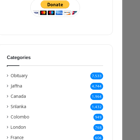
Categories
Obituary
7,533
Jaffna
4,744
Canada
1,964
Srilanka
1,432
Colombo
949
London
768
France
604