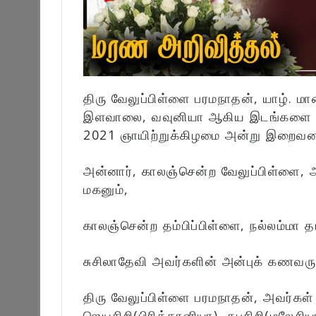
திரு வேலுப்பிள்ளை பரமநாதன், யாழ். மா
இளவாலை, வவுனியா ஆகிய இடங்களை வச
2021 ஞாயிற்றுக்கிழமை அன்று இறைவனடி
அன்னார், காலஞ்சென்ற வேலுப்பிள்ளை,
மகனும்,
காலஞ்சென்ற தம்பிப்பிள்ளை, நல்லம்மா த
சுசிலாதேவி அவர்களின் அன்புக் கணவரு
திரு வேலுப்பிள்ளை பரமநாதன், அவர்கள் 
ஜெயசிறி(பிரித்தானியா), சுபசிறி(மலேசி