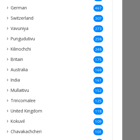
German
467
Switzerland
307
Vavuniya
273
Pungudutivu
258
Kilinochchi
248
Britain
175
Australia
168
India
161
Mullaitivu
152
Trincomalee
125
United Kingdom
118
Kokuvil
109
Chavakachcheri
101