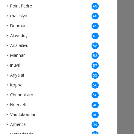
Point Pedro
68
malesiya
68
Denmark
65
Alaveddy
62
Analaitivu
58
Mannar
58
Inuvil
57
Ariyalai
55
Koppai
50
Chunnakam
50
Neerveli
40
Vaddukoddai
40
America
39