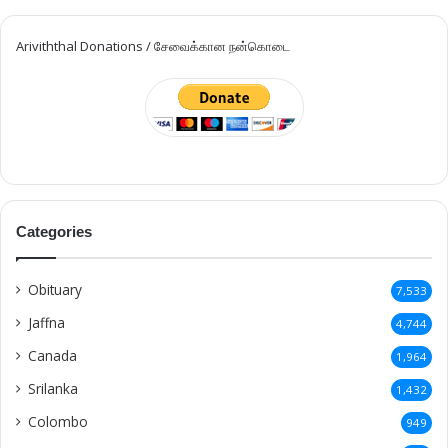
Ariviththal Donations / சேவைக்கான நன்கொடை
Categories
Obituary
7,533
Jaffna
4,744
Canada
1,964
Srilanka
1,432
Colombo
949