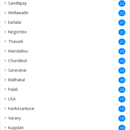
Sandilipay
22
Wellawatte
22
Earlalai
21
Negombo
21
Thavadi
21
Mandaitivu
20
Chundikuli
20
Saravanai
20
Mathakal
20
Palali
20
USA
19
Kankesanturai
18
Varany
18
Kuppilan
18