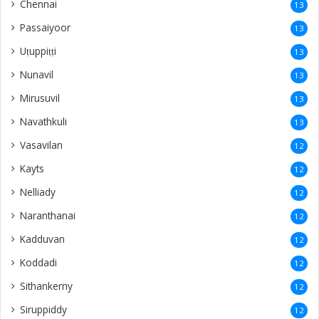
Chennai
13
Passaiyoor
13
Uṭuppiṭṭi
13
Nunavil
13
Mirusuvil
13
Navathkuli
13
Vasavilan
12
Kayts
12
Nelliady
12
Naranthanai
12
Kadduvan
12
Koddadi
12
Sithankerny
12
Siruppiddy
12