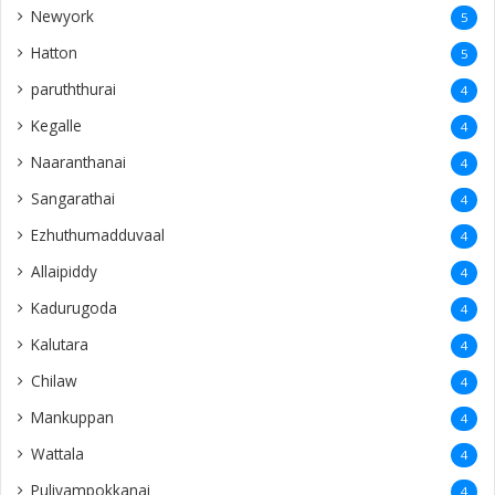
Newyork
5
Hatton
5
paruththurai
4
Kegalle
4
Naaranthanai
4
Sangarathai
4
Ezhuthumadduvaal
4
Allaipiddy
4
Kadurugoda
4
Kalutara
4
Chilaw
4
Mankuppan
4
Wattala
4
Puliyampokkanai
4