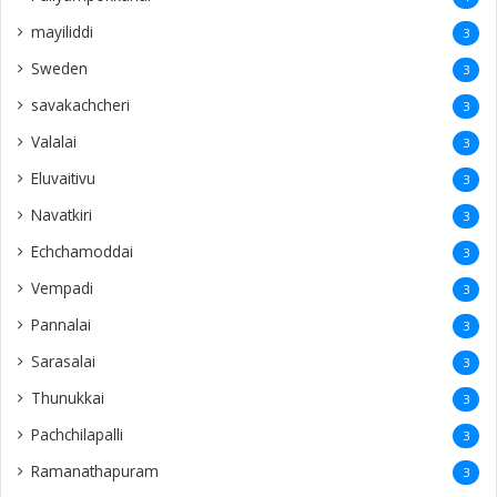
mayiliddi
3
Sweden
3
savakachcheri
3
Valalai
3
Eluvaitivu
3
Navatkiri
3
Echchamoddai
3
Vempadi
3
Pannalai
3
Sarasalai
3
Thunukkai
3
Pachchilapalli
3
Ramanathapuram
3