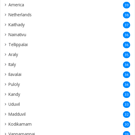
America
39
Netherlands
38
Kaithady
37
Nainativu
36
Tellippalai
36
Araly
35
Italy
34
Ilavalai
34
Puloly
34
Kandy
33
Uduvil
33
Madduvil
32
Kodikamam
30
Vannarpannai
29