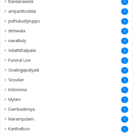
Bandarawela
1
ampanthoddai
1
puthukudijiruppu
1
dehiwala
1
navatkuly
1
Vidaththatpalai
1
Funeral Live
1
Sivalingapuliyadi
1
Siruvilan
1
Indonesia
1
Mylani
1
Dambadeniya
1
Marampulam
1
Kanthalloor
1