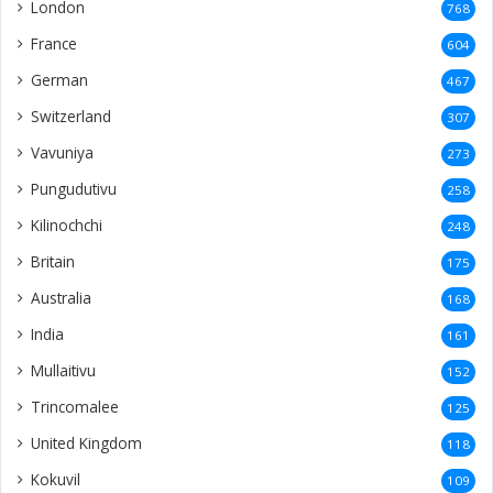
London
768
France
604
German
467
Switzerland
307
Vavuniya
273
Pungudutivu
258
Kilinochchi
248
Britain
175
Australia
168
India
161
Mullaitivu
152
Trincomalee
125
United Kingdom
118
Kokuvil
109