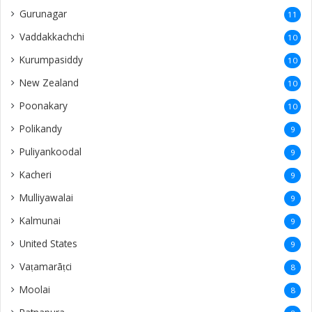
Gurunagar
11
Vaddakkachchi
10
Kurumpasiddy
10
New Zealand
10
Poonakary
10
Polikandy
9
Puliyankoodal
9
Kacheri
9
Mulliyawalai
9
Kalmunai
9
United States
9
Vaṭamarāṭci
8
Moolai
8