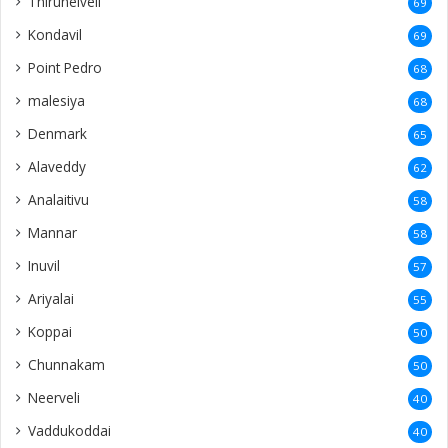
Thirunelveli
69
Kondavil
69
Point Pedro
68
malesiya
68
Denmark
65
Alaveddy
62
Analaitivu
58
Mannar
58
Inuvil
57
Ariyalai
55
Koppai
50
Chunnakam
50
Neerveli
40
Vaddukoddai
40