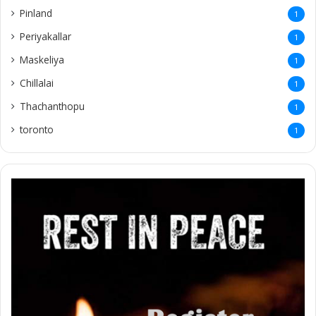
Pinland
1
Periyakallar
1
Maskeliya
1
Chillalai
1
Thachanthopu
1
toronto
1