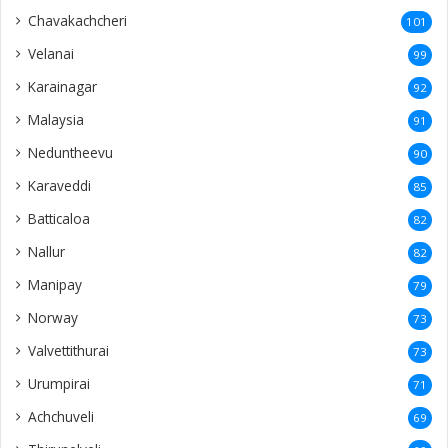
Chavakachcheri
101
Velanai
99
Karainagar
92
Malaysia
91
Neduntheevu
90
Karaveddi
85
Batticaloa
82
Nallur
82
Manipay
79
Norway
73
Valvettithurai
73
Urumpirai
71
Achchuveli
69