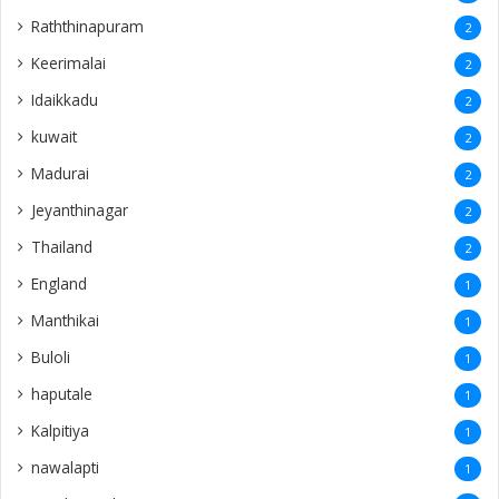
Raththinapuram
2
Keerimalai
2
Idaikkadu
2
kuwait
2
Madurai
2
Jeyanthinagar
2
Thailand
2
England
1
Manthikai
1
Buloli
1
haputale
1
Kalpitiya
1
nawalapti
1