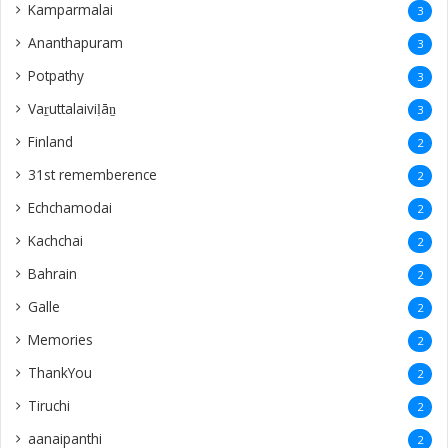
Kamparmalai
3
Ananthapuram
3
‎Potpathy
3
Vaṟuttalaiviḷāṉ
3
Finland
2
31st rememberence
2
Echchamodai
2
Kachchai
2
Bahrain
2
Galle
2
Memories
2
ThankYou
2
Tiruchi
2
aanaipanthi
2