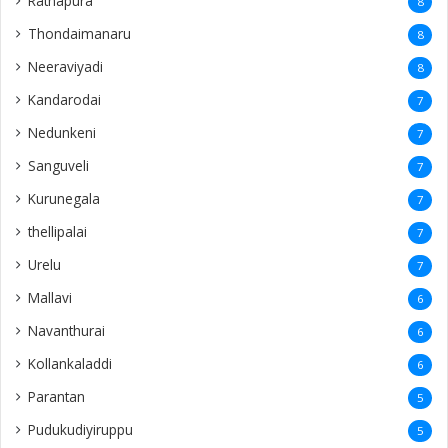
Ratnapura
8
Thondaimanaru
8
Neeraviyadi
8
Kandarodai
7
Nedunkeni
7
Sanguveli
7
Kurunegala
7
thellipalai
7
Urelu
7
Mallavi
6
Navanthurai
6
Kollankaladdi
6
Parantan
5
Pudukudiyiruppu
5