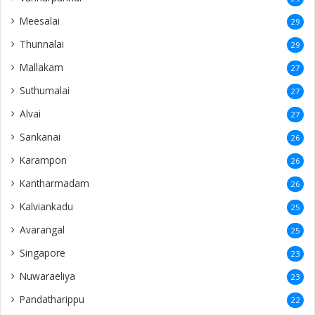
Meesalai
29
Thunnalai
29
Mallakam
27
Suthumalai
27
Alvai
27
Sankanai
26
Karampon
26
Kantharmadam
26
Kalviankadu
25
Avarangal
25
Singapore
23
Nuwaraeliya
23
Pandatharippu
22