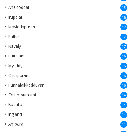
Anaicoddai
18
Irupalai
18
Maviddapuram
17
Puttur
17
Navaly
17
Puttalam
16
Myliddy
16
Chulipuram
16
Punnalaikkadduvan
16
Columbuthurai
14
Badulla
14
Ingland
14
Ampara
14