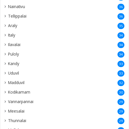
Nainativu
36
Tellippalai
36
Araly
35
Italy
34
Ilavalai
34
Puloly
34
Kandy
33
Uduvil
33
Madduvil
32
Kodikamam
30
Vannarpannai
29
Meesalai
29
Thunnalai
29