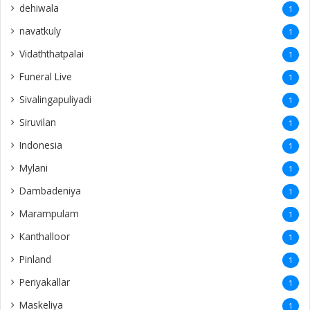
dehiwala
1
navatkuly
1
Vidaththatpalai
1
Funeral Live
1
Sivalingapuliyadi
1
Siruvilan
1
Indonesia
1
Mylani
1
Dambadeniya
1
Marampulam
1
Kanthalloor
1
Pinland
1
Periyakallar
1
Maskeliya
1