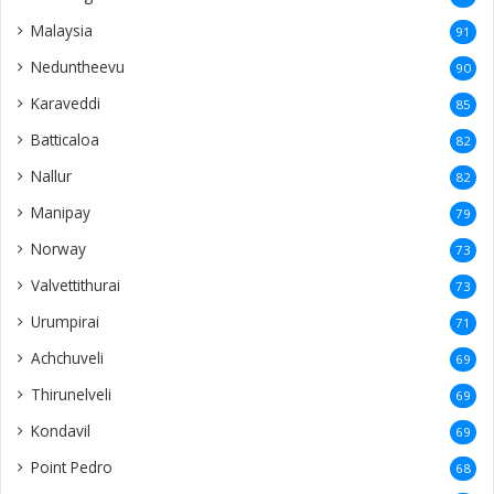
Malaysia
91
Neduntheevu
90
Karaveddi
85
Batticaloa
82
Nallur
82
Manipay
79
Norway
73
Valvettithurai
73
Urumpirai
71
Achchuveli
69
Thirunelveli
69
Kondavil
69
Point Pedro
68