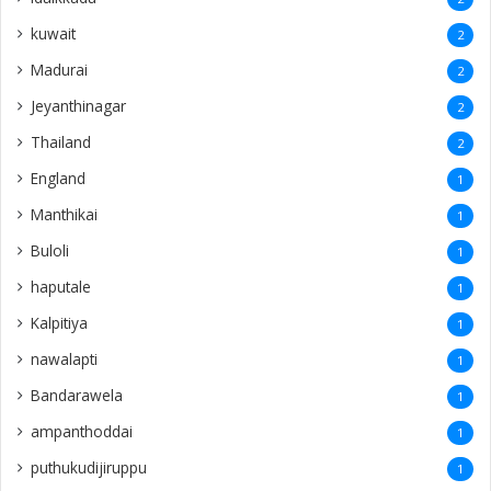
kuwait
2
Madurai
2
Jeyanthinagar
2
Thailand
2
England
1
Manthikai
1
Buloli
1
haputale
1
Kalpitiya
1
nawalapti
1
Bandarawela
1
ampanthoddai
1
puthukudijiruppu
1