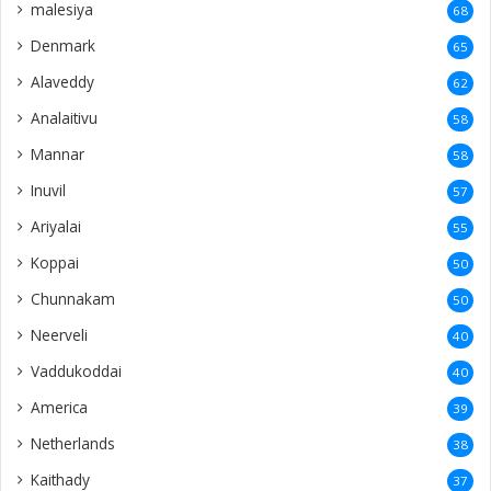
malesiya
68
Denmark
65
Alaveddy
62
Analaitivu
58
Mannar
58
Inuvil
57
Ariyalai
55
Koppai
50
Chunnakam
50
Neerveli
40
Vaddukoddai
40
America
39
Netherlands
38
Kaithady
37