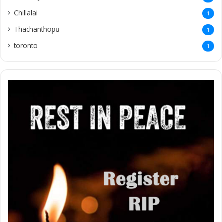
Chillalai
1
Thachanthopu
1
toronto
1