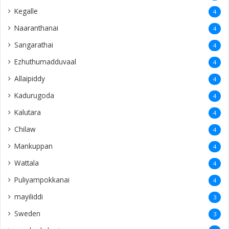
Kegalle
4
Naaranthanai
4
Sangarathai
4
Ezhuthumadduvaal
4
Allaipiddy
4
Kadurugoda
4
Kalutara
4
Chilaw
4
Mankuppan
4
Wattala
4
Puliyampokkanai
4
mayiliddi
3
Sweden
3