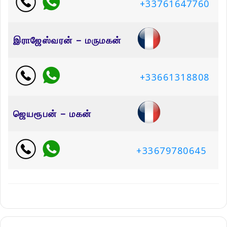
+33761647760
இராஜேஸ்வரன் – மருமகன்
+33661318808
ஜெயரூபன் – மகன்
+33679780645