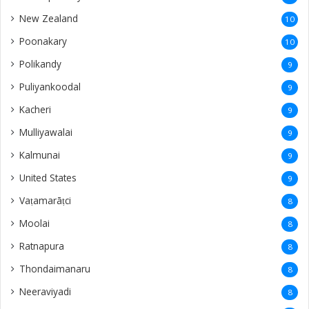
New Zealand
10
Poonakary
10
Polikandy
9
Puliyankoodal
9
Kacheri
9
Mulliyawalai
9
Kalmunai
9
United States
9
Vaṭamarāṭci
8
Moolai
8
Ratnapura
8
Thondaimanaru
8
Neeraviyadi
8