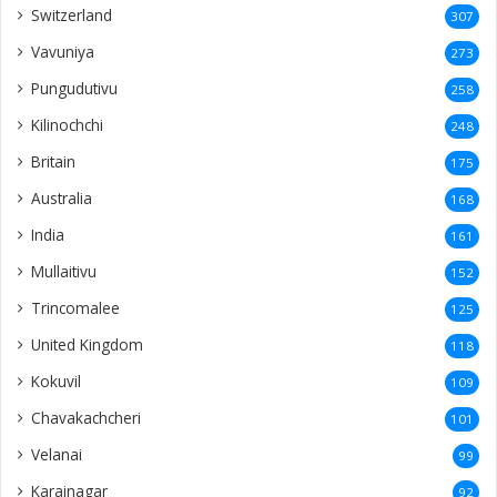
Switzerland
307
Vavuniya
273
Pungudutivu
258
Kilinochchi
248
Britain
175
Australia
168
India
161
Mullaitivu
152
Trincomalee
125
United Kingdom
118
Kokuvil
109
Chavakachcheri
101
Velanai
99
Karainagar
92