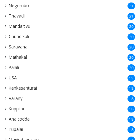
Negombo
21
Thavadi
21
Mandaitivu
20
Chundikuli
20
Saravanai
20
Mathakal
20
Palali
20
USA
19
Kankesanturai
18
Varany
18
Kuppilan
18
Anaicoddai
18
Irupalai
18
Maviddapuram
17