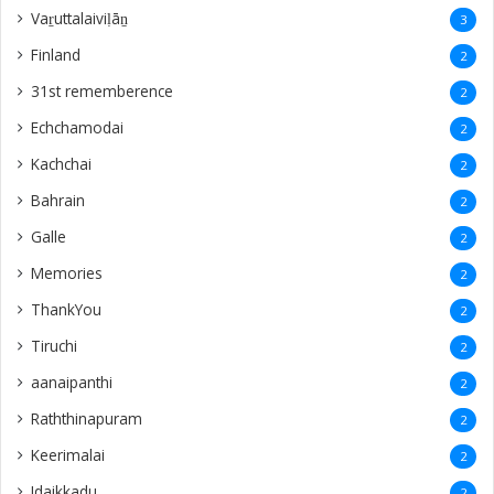
Vaṟuttalaiviḷāṉ
3
Finland
2
31st rememberence
2
Echchamodai
2
Kachchai
2
Bahrain
2
Galle
2
Memories
2
ThankYou
2
Tiruchi
2
aanaipanthi
2
Raththinapuram
2
Keerimalai
2
Idaikkadu
2