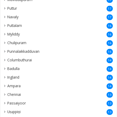
Puttur
17
Navaly
17
Puttalam
16
Myliddy
16
Chulipuram
16
Punnalaikkadduvan
16
Columbuthurai
14
Badulla
14
Ingland
14
Ampara
14
Chennai
13
Passaiyoor
13
Uṭuppiṭṭi
13