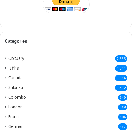
Categories
Obituary
7,533
Jaffna
4,744
Canada
1,964
Srilanka
1,432
Colombo
949
London
768
France
604
German
467