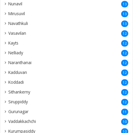
Nunavil
13
Mirusuvil
13
Navathkuli
13
Vasavilan
12
Kayts
12
Nelliady
12
Naranthanai
12
Kadduvan
12
Koddadi
12
Sithankerny
12
Siruppiddy
12
Gurunagar
11
Vaddakkachchi
10
Kurumpasiddy
10