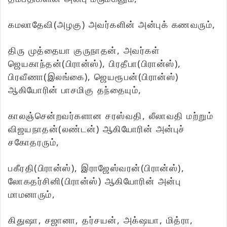
கமலாதேவி(அழகு) அவர்களின் அன்புக் கணவரும்,
திரு முத்தையா குருநாதன், அவர்கள்
ஜெயகாந்தன்(பிரான்ஸ்), பிரதீபா(பிரான்ஸ்),
பிரவீணா(இலங்கை), ஜெயரூபன்(பிரான்ஸ்)
ஆகியோரின் பாசமிகு தந்தையும்,
காலஞ்சென்றவர்களான சரஸ்வதி, லீலாவதி மற்றும்
விஜயநாதன்(லண்டன்) ஆகியோரின் அன்புச்
சகோதரரும்,
பகீரதி(பிரான்ஸ்), இராஜேஸ்வரன்(பிரான்ஸ்),
லோகதர்சினி(பிரான்ஸ்) ஆகியோரின் அன்பு
மாமனாரும்,
கிதுஷா, சஜானா, தர்சயன், அக்‌ஷயா, மித்ரா,