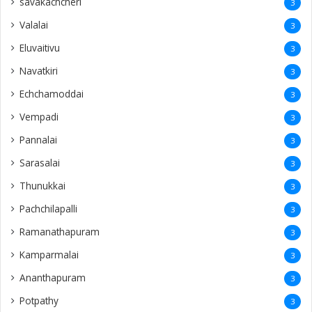
savakachcheri
3
Valalai
3
Eluvaitivu
3
Navatkiri
3
Echchamoddai
3
Vempadi
3
Pannalai
3
Sarasalai
3
Thunukkai
3
Pachchilapalli
3
Ramanathapuram
3
Kamparmalai
3
Ananthapuram
3
‎Potpathy
3