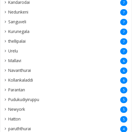
Kandarodai
7
Nedunkeni
7
Sanguveli
7
Kurunegala
7
thellipalai
7
Urelu
7
Mallavi
6
Navanthurai
6
Kollankaladdi
6
Parantan
5
Pudukudiyiruppu
5
Newyork
5
Hatton
5
paruththurai
4