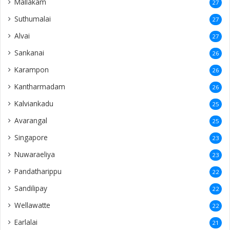
Mallakam
27
Suthumalai
27
Alvai
27
Sankanai
26
Karampon
26
Kantharmadam
26
Kalviankadu
25
Avarangal
25
Singapore
23
Nuwaraeliya
23
Pandatharippu
22
Sandilipay
22
Wellawatte
22
Earlalai
21