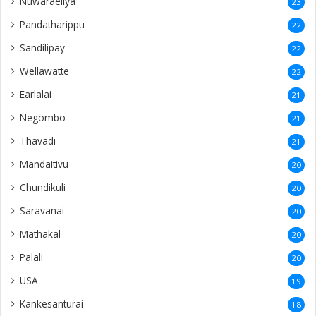
Nuwaraeliya
23
Pandatharippu
22
Sandilipay
22
Wellawatte
22
Earlalai
21
Negombo
21
Thavadi
21
Mandaitivu
20
Chundikuli
20
Saravanai
20
Mathakal
20
Palali
20
USA
19
Kankesanturai
18