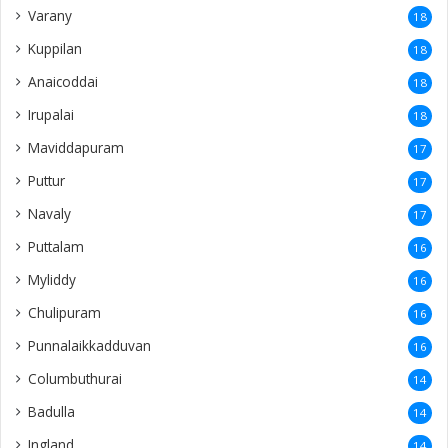
Varany
18
Kuppilan
18
Anaicoddai
18
Irupalai
18
Maviddapuram
17
Puttur
17
Navaly
17
Puttalam
16
Myliddy
16
Chulipuram
16
Punnalaikkadduvan
16
Columbuthurai
14
Badulla
14
Ingland
14