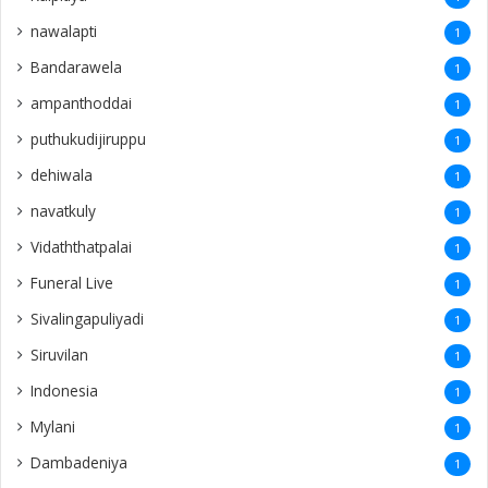
nawalapti
1
Bandarawela
1
ampanthoddai
1
puthukudijiruppu
1
dehiwala
1
navatkuly
1
Vidaththatpalai
1
Funeral Live
1
Sivalingapuliyadi
1
Siruvilan
1
Indonesia
1
Mylani
1
Dambadeniya
1