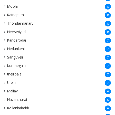
Moolai
8
Ratnapura
8
Thondaimanaru
8
Neeraviyadi
8
Kandarodai
7
Nedunkeni
7
Sanguveli
7
Kurunegala
7
thellipalai
7
Urelu
7
Mallavi
6
Navanthurai
6
Kollankaladdi
6