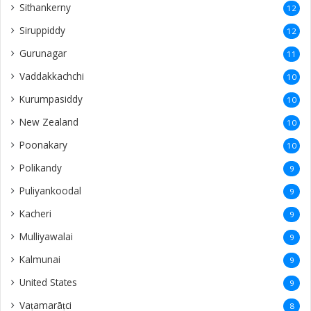
Sithankerny
12
Siruppiddy
12
Gurunagar
11
Vaddakkachchi
10
Kurumpasiddy
10
New Zealand
10
Poonakary
10
Polikandy
9
Puliyankoodal
9
Kacheri
9
Mulliyawalai
9
Kalmunai
9
United States
9
Vaṭamarāṭci
8