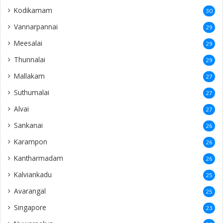
Kodikamam
30
Vannarpannai
29
Meesalai
29
Thunnalai
29
Mallakam
27
Suthumalai
27
Alvai
27
Sankanai
26
Karampon
26
Kantharmadam
26
Kalviankadu
25
Avarangal
25
Singapore
23