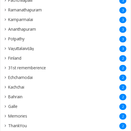
Pachchilapalli
3
Ramanathapuram
3
Kamparmalai
3
Ananthapuram
3
‎Potpathy
3
Vaṟuttalaiviḷāṉ
3
Finland
2
31st rememberence
2
Echchamodai
2
Kachchai
2
Bahrain
2
Galle
2
Memories
2
ThankYou
2