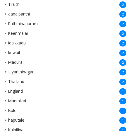
Tiruchi
2
aanaipanthi
2
Raththinapuram
2
Keerimalai
2
Idaikkadu
2
kuwait
2
Madurai
2
Jeyanthinagar
2
Thailand
2
England
1
Manthikai
1
Buloli
1
haputale
1
Kalpitiya
1