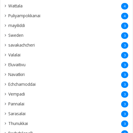
Wattala
4
Puliyampokkanai
4
mayiliddi
3
Sweden
3
savakachcheri
3
Valalai
3
Eluvaitivu
3
Navatkiri
3
Echchamoddai
3
Vempadi
3
Pannalai
3
Sarasalai
3
Thunukkai
3