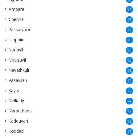
Ampara
14
Chennai
13
Passaiyoor
13
Uṭuppiṭṭi
13
Nunavil
13
Mirusuvil
13
Navathkuli
13
Vasavilan
12
Kayts
12
Nelliady
12
Naranthanai
12
Kadduvan
12
Koddadi
12