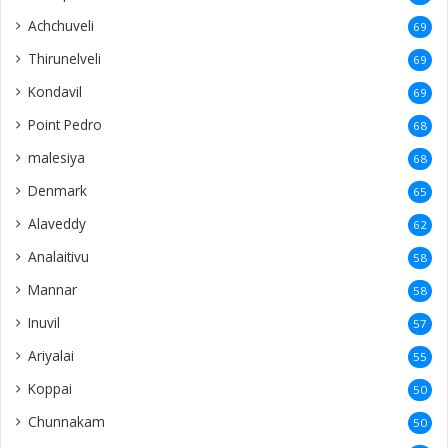
Achchuveli
69
Thirunelveli
69
Kondavil
69
Point Pedro
68
malesiya
68
Denmark
65
Alaveddy
62
Analaitivu
58
Mannar
58
Inuvil
57
Ariyalai
55
Koppai
50
Chunnakam
50