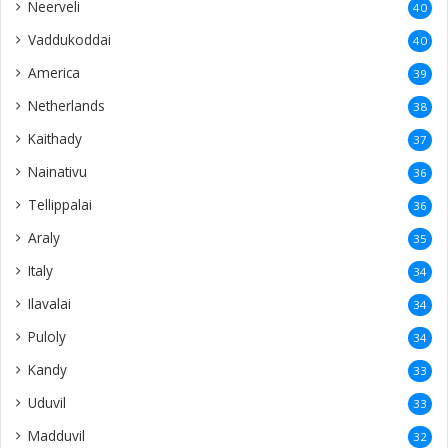
Neerveli
40
Vaddukoddai
40
America
39
Netherlands
38
Kaithady
37
Nainativu
36
Tellippalai
36
Araly
35
Italy
34
Ilavalai
34
Puloly
34
Kandy
33
Uduvil
33
Madduvil
32