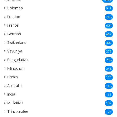
Colombo
949
London
768
France
604
German
467
Switzerland
307
Vavuniya
273
Pungudutivu
258
Kilinochchi
248
Britain
175
Australia
168
India
161
Mullaitivu
152
Trincomalee
125