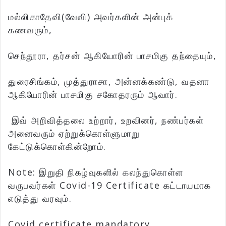
மல்லிகாதேவி(வேவி) அவர்களின் அன்புக்
கணவரும்,
செந்தூரா, தர்சன் ஆகியோரின் பாசமிகு தந்தையும்,
துரைசிங்கம், முத்துராசா, அன்னக்கண்டு, வதனா
ஆகியோரின் பாசமிகு சகோதரரும் ஆவார்.
இவ் அறிவித்தலை உற்றார், உறவினர், நண்பர்கள்
அனைவரும் ஏற்றுக்கொள்ளுமாறு
கேட்டுக்கொள்கின்றோம்.
Note: இறுதி நிகழ்வுகளில் கலந்துகொள்ள
வருபவர்கள் Covid-19 Certificate கட்டாயமாக
எடுத்து வரவும்.
Covid certificate mandatory.