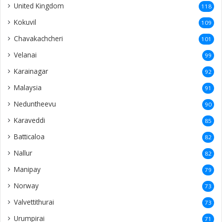
United Kingdom
118
Kokuvil
109
Chavakachcheri
101
Velanai
99
Karainagar
92
Malaysia
91
Neduntheevu
90
Karaveddi
85
Batticaloa
82
Nallur
82
Manipay
79
Norway
73
Valvettithurai
73
Urumpirai
71