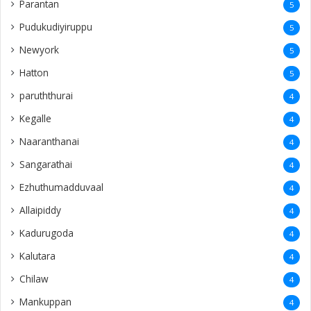
Parantan
5
Pudukudiyiruppu
5
Newyork
5
Hatton
5
paruththurai
4
Kegalle
4
Naaranthanai
4
Sangarathai
4
Ezhuthumadduvaal
4
Allaipiddy
4
Kadurugoda
4
Kalutara
4
Chilaw
4
Mankuppan
4