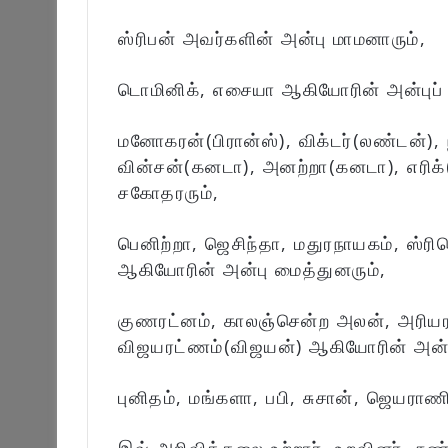
ஸ்ரிபன் அவர்களின் அன்பு மாமனாரும்,
டொமினிக், எசையா ஆகியோரின் அன்புப் 
மனோகரன்(பிரான்ஸ்), விக்டர்(லண்டன்)
வின்சன்(கனடா), அனற்றா(கனடா), எரிக்
சகோதரரும்,
பெனிற்றா, ஜெசிந்தா, மதுரநாயகம், ஸ்ரிப
ஆகியோரின் அன்பு மைத்துனரும்,
குணரட்னம், காலஞ்சென்ற அலன், அரியரட
விஜயரட்ணம்(விஜயன்) ஆகியோரின் அன்ப
புனிதம், மங்களா, பபி, சுசான், ஜெயராண