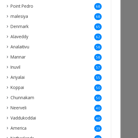
Point Pedro
68
malesiya
68
Denmark
65
Alaveddy
62
Analaitivu
58
Mannar
58
Inuvil
57
Ariyalai
55
Koppai
50
Chunnakam
50
Neerveli
40
Vaddukoddai
40
America
39