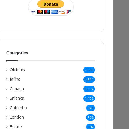
Categories
Obituary
7,533
Jaffna
4,744
Canada
1,964
Srilanka
1,432
Colombo
949
London
768
France
604