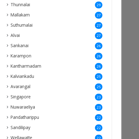
Thunnalai
29
Mallakam
27
Suthumalai
27
Alvai
27
Sankanai
26
Karampon
26
Kantharmadam
26
Kalviankadu
25
Avarangal
25
Singapore
23
Nuwaraeliya
23
Pandatharippu
22
Sandilipay
22
Wellawatte
22