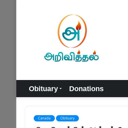
Obituary
Donations
Canada
Obituary