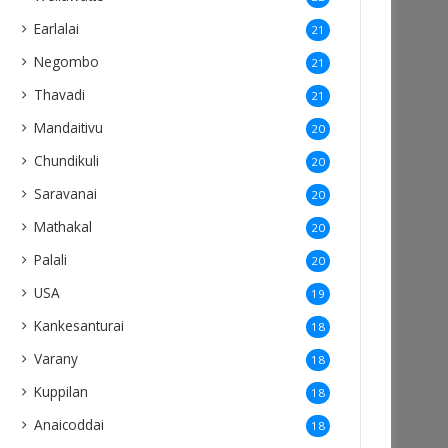
Earlalai
21
Negombo
21
Thavadi
21
Mandaitivu
20
Chundikuli
20
Saravanai
20
Mathakal
20
Palali
20
USA
19
Kankesanturai
18
Varany
18
Kuppilan
18
Anaicoddai
18