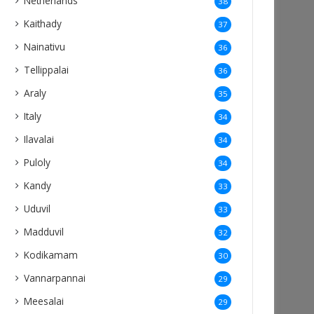
Netherlands
38
Kaithady
37
Nainativu
36
Tellippalai
36
Araly
35
Italy
34
Ilavalai
34
Puloly
34
Kandy
33
Uduvil
33
Madduvil
32
Kodikamam
30
Vannarpannai
29
Meesalai
29