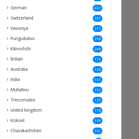
German
467
Switzerland
307
Vavuniya
273
Pungudutivu
258
Kilinochchi
248
Britain
175
Australia
168
India
161
Mullaitivu
152
Trincomalee
125
United Kingdom
118
Kokuvil
109
Chavakachcheri
101