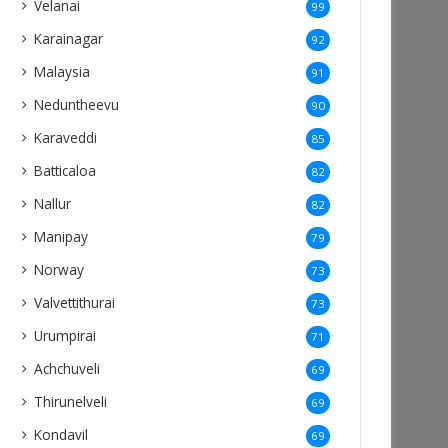
Velanai
99
Karainagar
92
Malaysia
91
Neduntheevu
90
Karaveddi
85
Batticaloa
82
Nallur
82
Manipay
79
Norway
73
Valvettithurai
73
Urumpirai
71
Achchuveli
69
Thirunelveli
69
Kondavil
69