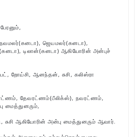
பேரனும்,
, நவமலர்(கனடா), ஜெயமலர்(கனடா),
(கனடா), டிலான்(கனடா) ஆகியோரின் அன்புச்
ெட், றோய்சி, ஆனந்தன், சுசி, கலிஸ்ரா
்ணம், தேவரட்ணம்(பீலிக்ஸ்), நவரட்ணம்,
ு மைத்துனரும்,
ி, சுசி ஆகியோரின் அன்பு மைத்துனரும் ஆவார்.