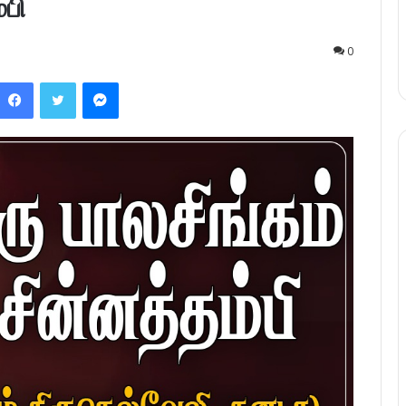
்பி
0
Facebook
Twitter
Messenger