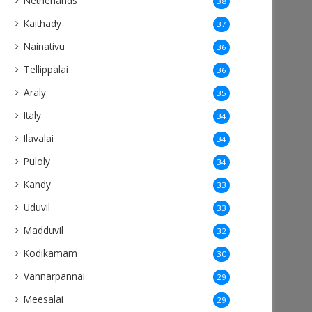
Netherlands
38
Kaithady
37
Nainativu
36
Tellippalai
36
Araly
35
Italy
34
Ilavalai
34
Puloly
34
Kandy
33
Uduvil
33
Madduvil
32
Kodikamam
30
Vannarpannai
29
Meesalai
29