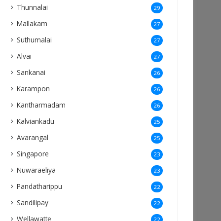
Thunnalai
29
Mallakam
27
Suthumalai
27
Alvai
27
Sankanai
26
Karampon
26
Kantharmadam
26
Kalviankadu
25
Avarangal
25
Singapore
23
Nuwaraeliya
23
Pandatharippu
22
Sandilipay
22
Wellawatte
22