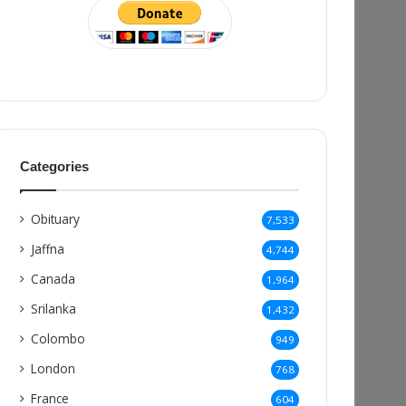
Categories
Obituary
7,533
Jaffna
4,744
Canada
1,964
Srilanka
1,432
Colombo
949
London
768
France
604