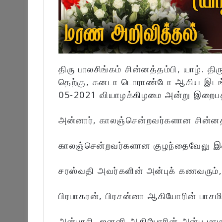
திரு பாலசிங்கம் சின்னத்தம்பி, யாழ். திர
தெற்கு, கனடா டொராண்டோ ஆகிய இடங்
05-2021 வியாழக்கிழமை அன்று இறைபத
அன்னார், காலஞ்சென்றவர்களான சின்னத்
காலஞ்சென்றவர்களான குழந்தைவேலு இள
சரஸ்வதி அவர்களின் அன்புக் கணவரும்,
பிரபாகரன், பிரசன்னா ஆகியோரின் பாசமி
அன்பரசி, ஜனனி ஆகியோரின் அன்பு மாம