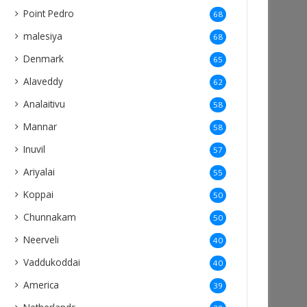
Point Pedro
68
malesiya
68
Denmark
65
Alaveddy
62
Analaitivu
58
Mannar
58
Inuvil
57
Ariyalai
55
Koppai
50
Chunnakam
50
Neerveli
40
Vaddukoddai
40
America
39