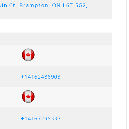
in Ct, Brampton, ON L6T 5G2,
+14162486903
+14167295337