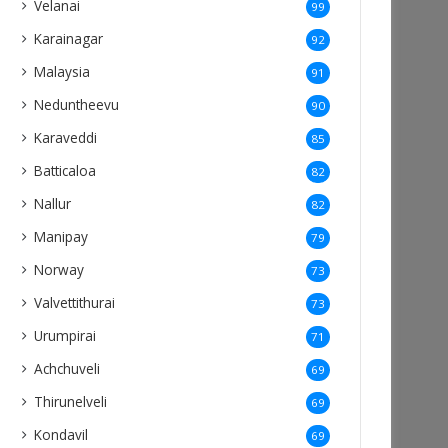
Velanai
99
Karainagar
92
Malaysia
91
Neduntheevu
90
Karaveddi
85
Batticaloa
82
Nallur
82
Manipay
79
Norway
73
Valvettithurai
73
Urumpirai
71
Achchuveli
69
Thirunelveli
69
Kondavil
69