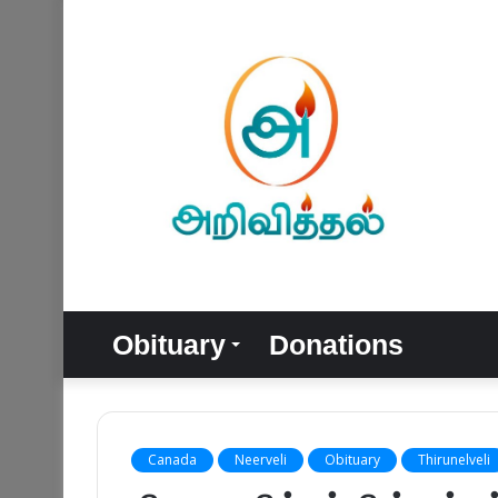
Obituary
Donations
Canada
Neerveli
Obituary
Thirunelveli