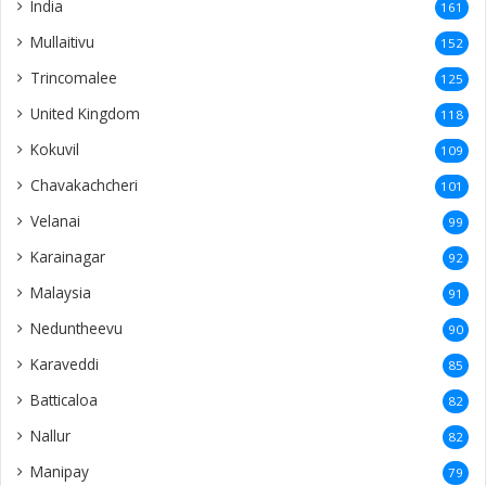
Mannar
58
Inuvil
57
Ariyalai
55
Koppai
50
Chunnakam
50
Neerveli
40
Vaddukoddai
40
America
39
Netherlands
38
Kaithady
37
Nainativu
36
Tellippalai
36
Araly
35