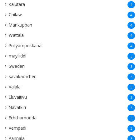
Kachchai
2
Bahrain
2
Galle
2
Memories
2
ThankYou
2
Tiruchi
2
aanaipanthi
2
Raththinapuram
2
Keerimalai
2
Idaikkadu
2
kuwait
2
Madurai
2
Jeyanthinagar
2