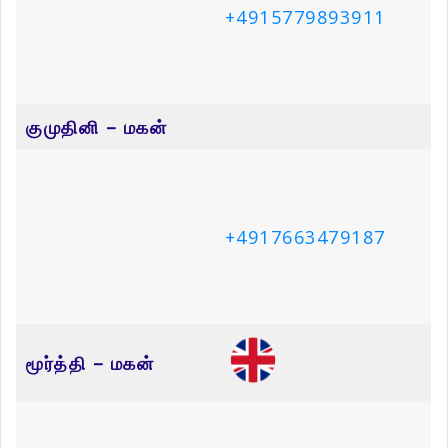
திருமதி நிமலராயு சாருமதி
திரு திருநாவுக்கரசு குணேஸ்வரன்
September 29, 2025
September 8, 2025
திருமதி சண்முகம் ராசம்மா
திரு. அருள்ராசா துரைசிங்கம்
July 7, 2025
July 7, 2025
Leave a Reply
Your email address will not be published.
Required fields are
marked
*