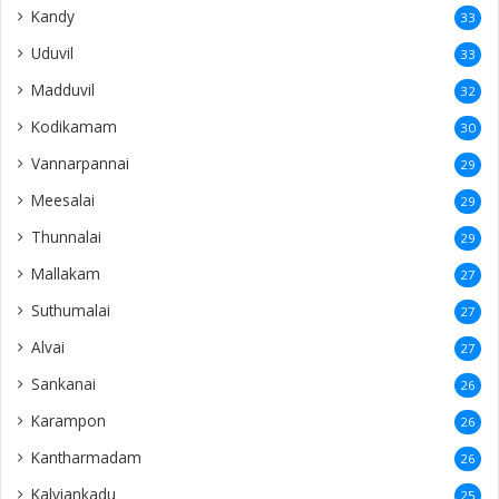
Saravanai
20
Mathakal
20
Palali
20
USA
19
Kankesanturai
18
Varany
18
Kuppilan
18
Anaicoddai
18
Irupalai
18
Maviddapuram
17
Puttur
17
Navaly
17
Puttalam
16