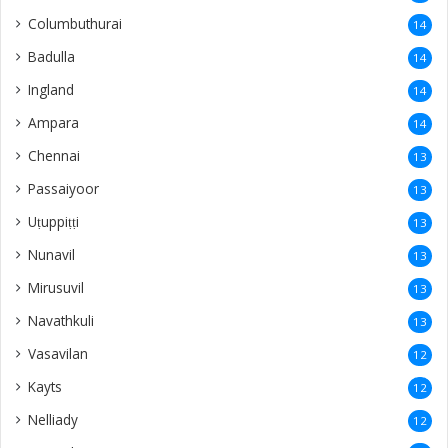
Puliyankoodal
9
Kacheri
9
Mulliyawalai
9
Kalmunai
9
United States
9
Vaṭamarāṭci
8
Moolai
8
Ratnapura
8
Thondaimanaru
8
Neeraviyadi
8
Kandarodai
7
Nedunkeni
7
Sanguveli
7
Kurunegala
7