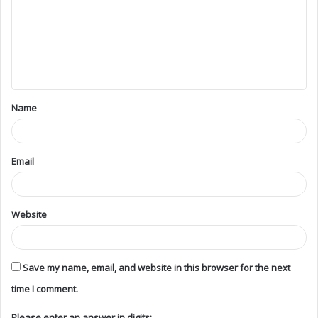
Categories
Obituary
7,533
Jaffna
4,744
Canada
1,964
Srilanka
1,432
Colombo
949
London
768
France
604
German
467
Switzerland
307
Vavuniya
273
Pungudutivu
258
Kilinochchi
248