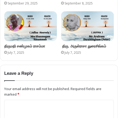
Save my name, email, and website in this browser for the next
time I comment.
Please enter an answer in digits:
10 − 8 =
Ariviththal Donations / சேவைக்கான நன்கொடை