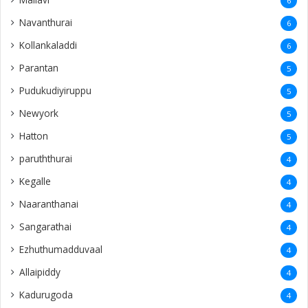
Echchamoddai
3
Vempadi
3
Pannalai
3
Sarasalai
3
Thunukkai
3
Pachchilapalli
3
Ramanathapuram
3
Kamparmalai
3
Ananthapuram
3
‎Potpathy
3
Vaṟuttalaiviḷāṉ
3
Finland
2
31st rememberence
2
Echchamodai
2