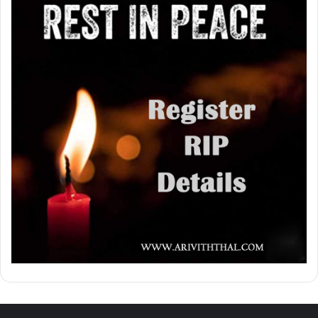
Canada: +1 (416) 999-9912
SriLanka: +94 76 245 5533
Copyrights @ Ariviththal 2021
Terms & Conditions
Privacy Policy