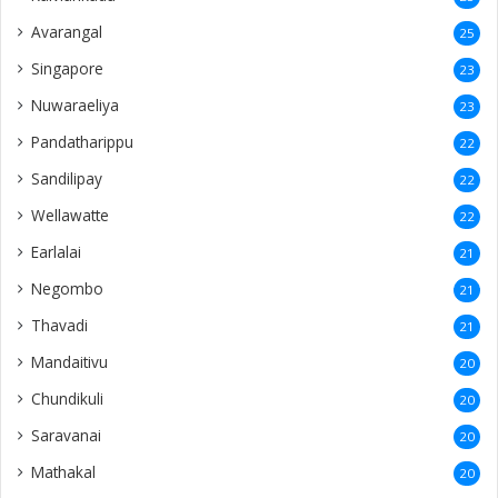
Myliddy
16
Chulipuram
16
Punnalaikkadduvan
16
Columbuthurai
14
Badulla
14
Ingland
14
Ampara
14
Chennai
13
Passaiyoor
13
Uṭuppiṭṭi
13
Nunavil
13
Mirusuvil
13
Navathkuli
13
Vasavilan
12