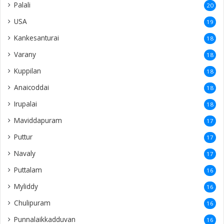
Kayts
12
Nelliady
12
Naranthanai
12
Kadduvan
12
Koddadi
12
Sithankerny
12
Siruppiddy
12
Gurunagar
11
Vaddakkachchi
10
Kurumpasiddy
10
New Zealand
10
Poonakary
10
Polikandy
9