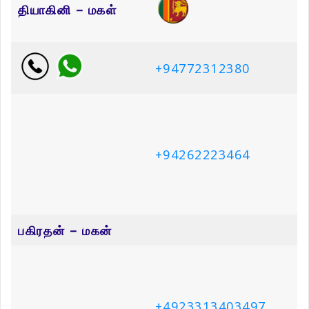
தியாகினி – மகள்
+94772312380
+94262223464
பகிரதன் – மகன்
+4923313403497
சுபாஜினி – மகள்
+16477161787
நளாயினி – மகள்
+4915779893911