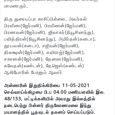
மாமனாரும்,
திரு துரையப்பா காசிப்பிள்ளை, அவர்கள்
பிரவீனா(ஜேர்மனி), பிரவீணன்(ஜேர்மனி),
பிரணவன்(ஜேர்மனி), ஜிவாகர்(நியூசிலாந்து),
பவித்திரன்(நியூசிலாந்து), அமிர்தன்(கனடா),
தூயவன்(கனடா), சஜீவன்(ஜேர்மனி),
திலக்ஷன்(ஜேர்மனி), கவிராஜ்(ஜேர்மனி),
சகானன்(ஜேர்மனி), தேனகா(ஜேர்மனி),
சுவேதன்(லண்டன்), தேஜெஸ்(லண்டன்)
ஆகியோரின் பேரனும் ஆவார்.
அன்னாரின் இறுதிக்கிரியை 11-05-2021
செவ்வாய்க்கிழமை பி.ப 04.00 மணியளவில் இல.
48/133, மட்டிக்களியில் அவரது இல்லத்தில்
நடைபெற்று பின்னர் திருகோணமலை இந்து
மயானத்தில் பூதவுடல் தகனம் செய்யப்படும்.