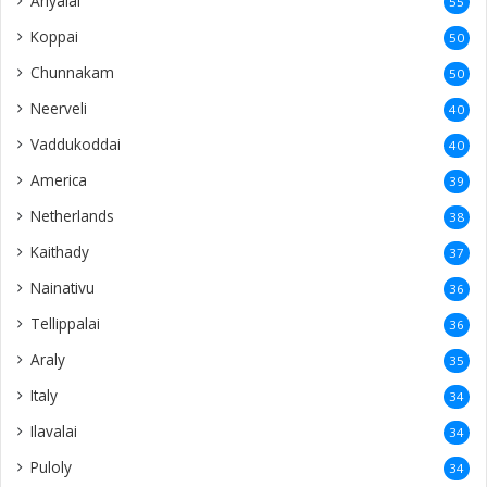
Karampon
26
Kantharmadam
26
Kalviankadu
25
Avarangal
25
Singapore
23
Nuwaraeliya
23
Pandatharippu
22
Sandilipay
22
Wellawatte
22
Earlalai
21
Negombo
21
Thavadi
21
Mandaitivu
20
Chundikuli
20