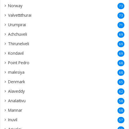
Italy
34
Ilavalai
34
Puloly
34
Kandy
33
Uduvil
33
Madduvil
32
Kodikamam
30
Vannarpannai
29
Meesalai
29
Thunnalai
29
Mallakam
27
Suthumalai
27
Alvai
27
Sankanai
26