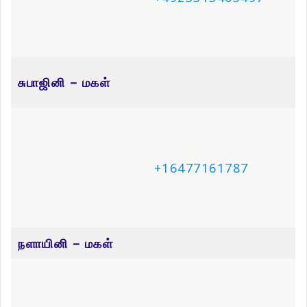
குமுதினி – மகன்
+4917663479187
மூர்த்தி – மகன்
+447459531698
Related Articles