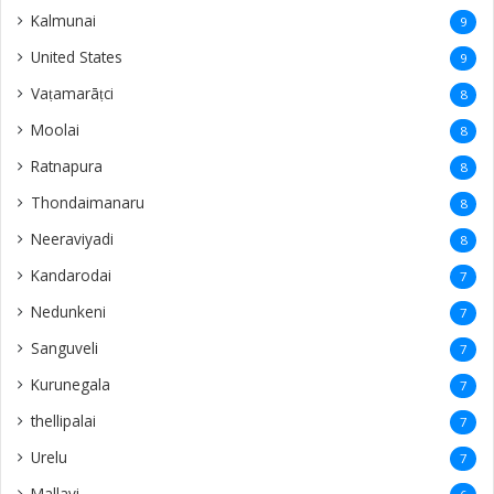
Ezhuthumadduvaal
4
Allaipiddy
4
Kadurugoda
4
Kalutara
4
Chilaw
4
Mankuppan
4
Wattala
4
Puliyampokkanai
4
mayiliddi
3
Sweden
3
savakachcheri
3
Valalai
3
Eluvaitivu
3
Navatkiri
3