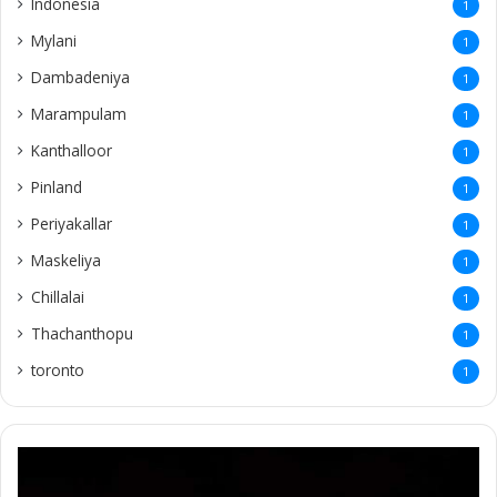
Follow Us
About Us
Ariviththal is all about online obituaries and it serves across the
globe.
Contact Us
info.ariviththal@gmail.com
Contact No -