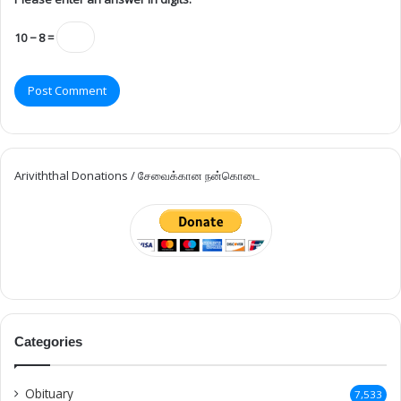
Britain
175
Australia
168
India
161
Mullaitivu
152
Trincomalee
125
United Kingdom
118
Kokuvil
109
Chavakachcheri
101
Velanai
99
Karainagar
92
Malaysia
91
Neduntheevu
90
Karaveddi
85