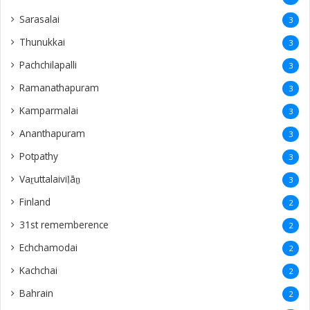
Thailand
2
England
1
Manthikai
1
Buloli
1
haputale
1
Kalpitiya
1
nawalapti
1
Bandarawela
1
ampanthoddai
1
puthukudijiruppu
1
dehiwala
1
navatkuly
1
Vidaththatpalai
1
Funeral Live
1