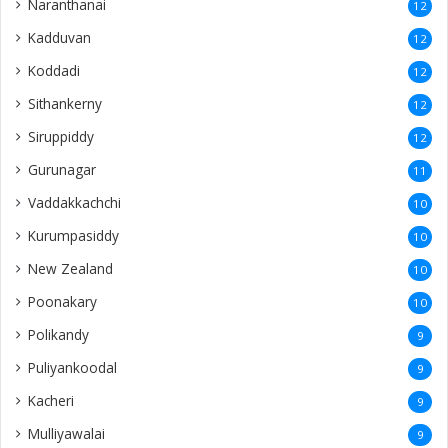
thellipalai
7
Urelu
7
Mallavi
6
Navanthurai
6
Kollankaladdi
6
Parantan
5
Pudukudiyiruppu
5
Newyork
5
Hatton
5
paruththurai
4
Kegalle
4
Naaranthanai
4
Sangarathai
4