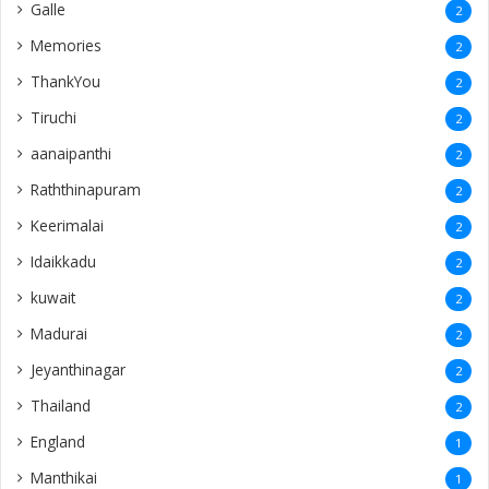
Sivalingapuliyadi
1
Siruvilan
1
Indonesia
1
Mylani
1
Dambadeniya
1
Marampulam
1
Kanthalloor
1
Pinland
1
Periyakallar
1
Maskeliya
1
Chillalai
1
Thachanthopu
1
toronto
1