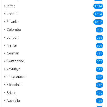
Batticaloa
82
Nallur
82
Manipay
79
Norway
73
Valvettithurai
73
Urumpirai
71
Achchuveli
69
Thirunelveli
69
Kondavil
69
Point Pedro
68
malesiya
68
Denmark
65
Alaveddy
62
Analaitivu
58