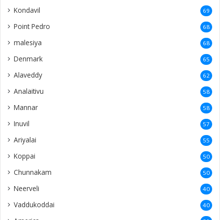
Ariyalai
55
Koppai
50
Chunnakam
50
Neerveli
40
Vaddukoddai
40
America
39
Netherlands
38
Kaithady
37
Nainativu
36
Tellippalai
36
Araly
35
Italy
34
Ilavalai
34