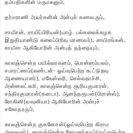
தம்பதிகளின் மருமகனும்,
தர்மராணி அவர்களின் அன்புக் கணவரும்,
சாயீசன், சாயிப்பிரியன்(யாழ். பல்கலைக்கழக
இறுதியாண்டு கலைப்பிரிவு மாணவர்), சாயிரங்கன்,
சாயீசா ஆகியோரின் அன்புத் தந்தையும்,
காலஞ்சென்ற மயில்வாகனம், பொன்னம்பலம்,
சபாரட்ணம்(லண்டன்- ஓய்வுபெற்ற கூட்டுறவு
ஆணையாளர்), மகேஸ்வரி, செல்வநாச்சி,
அன்னலட்சுமி, காலஞ்சென்ற சூரியகுமாரன்,
சந்திரகுமாரன்(கனடா), ஆனந்தரூபன்(பிரான்ஸ்),
ரோகினி(வவுனியா) ஆகியோரின் அன்புச்
சகோதரரும்,
காலஞ்சென்ற குகனேசன்(ஓய்வுபெற்ற கிராம
அலுவலர்), காலஞ்சென்ற சோமசுந்தரம்(ஓய்வுபெற்ற