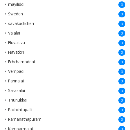
Pannalai
3
Sarasalai
3
Thunukkai
3
Pachchilapalli
3
Ramanathapuram
3
Kamparmalai
3
Ananthapuram
3
‎Potpathy
3
Vaṟuttalaiviḷāṉ
3
Finland
2
31st rememberence
2
Echchamodai
2
Kachchai
2
Bahrain