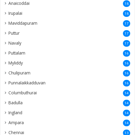
Punnalaikkadduvan
16
Columbuthurai
14
Badulla
14
Ingland
14
Ampara
14
Chennai
13
Passaiyoor
13
Uṭuppiṭṭi
13
Nunavil
13
Mirusuvil
13
Navathkuli
13
Vasavilan
12
Kayts
12
Nelliady
12