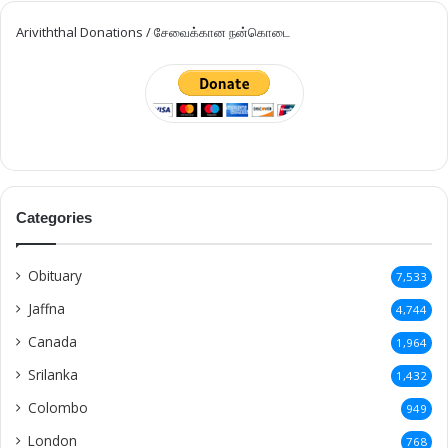
Obituary
7,533
Jaffna
4,744
Canada
1,964
Srilanka
1,432
Colombo
949
London
768
France
604
German
467
Switzerland
307
Vavuniya
273
Pungudutivu
258
Kilinochchi
248
Britain
175
Australia
168