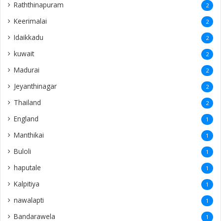
Manthikai
1
Buloli
1
haputale
1
Kalpitiya
1
nawalapti
1
Bandarawela
1
ampanthoddai
1
puthukudijiruppu
1
dehiwala
1
navatkuly
1
Vidaththatpalai
1
Funeral Live
1
Sivalingapuliyadi
1
Siruvilan
1