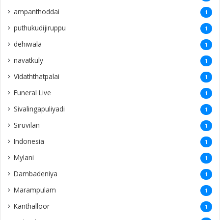
Indonesia
1
Mylani
1
Dambadeniya
1
Marampulam
1
Kanthalloor
1
Pinland
1
Periyakallar
1
Maskeliya
1
Chillalai
1
Thachanthopu
1
toronto
1