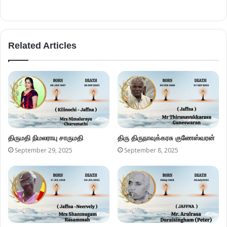
திருமதி நிமலராயு சாருமதி
திரு திருநாவுக்கரசு குணேஸ்வரன்
September 29, 2025
September 8, 2025
திருமதி சண்முகம் ராசம்மா
திரு. அருள்ராசா துரைசிங்கம்
July 7, 2025
July 7, 2025
Leave a Reply
Your email address will not be published.
Required fields are
marked
*