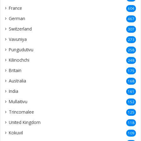
India
161
Mullaitivu
152
Trincomalee
125
United Kingdom
118
Kokuvil
109
Chavakachcheri
101
Velanai
99
Karainagar
92
Malaysia
91
Neduntheevu
90
Karaveddi
85
Batticaloa
82
Nallur
82