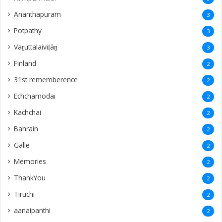
2
Galle
2
Memories
2
ThankYou
2
Tiruchi
2
aanaipanthi
2
Raththinapuram
2
Keerimalai
2
Idaikkadu
2
kuwait
2
Madurai
2
Jeyanthinagar
2
Thailand
2
England
1