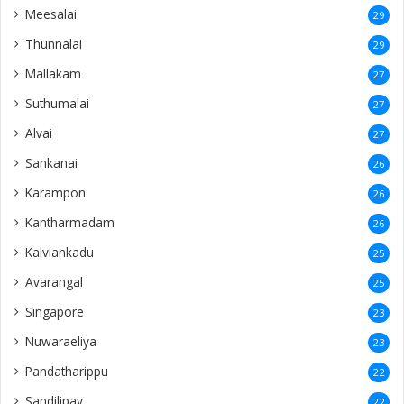
Kalviankadu
25
Avarangal
25
Singapore
23
Nuwaraeliya
23
Pandatharippu
22
Sandilipay
22
Wellawatte
22
Earlalai
21
Negombo
21
Thavadi
21
Mandaitivu
20
Chundikuli
20
Saravanai
20