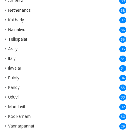
Puloly
34
Kandy
33
Uduvil
33
Madduvil
32
Kodikamam
30
Vannarpannai
29
Meesalai
29
Thunnalai
29
Mallakam
27
Suthumalai
27
Alvai
27
Sankanai
26
Karampon
26
Kantharmadam
26