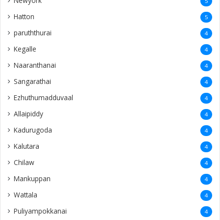
Kadurugoda
4
Kalutara
4
Chilaw
4
Mankuppan
4
Wattala
4
Puliyampokkanai
4
mayiliddi
3
Sweden
3
savakachcheri
3
Valalai
3
Eluvaitivu
3
Navatkiri
3
Echchamoddai
3
Vempadi
3