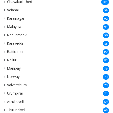
Manipay
79
Norway
73
Valvettithurai
73
Urumpirai
71
Achchuveli
69
Thirunelveli
69
Kondavil
69
Point Pedro
68
malesiya
68
Denmark
65
Alaveddy
62
Analaitivu
58
Mannar
58
Inuvil
57