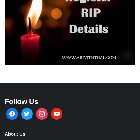
Follow Us
About Us
Ariviththal is all about online obituaries and it serves across the
globe.
Contact Us
info.ariviththal@gmail.com
Contact No -
Canada: +1 (416) 999-9912
SriLanka: +94 76 245 5533