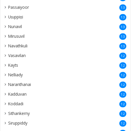
Naranthanai
12
Kadduvan
12
Koddadi
12
Sithankerny
12
Siruppiddy
12
Gurunagar
11
Vaddakkachchi
10
Kurumpasiddy
10
New Zealand
10
Poonakary
10
Polikandy
9
Puliyankoodal
9
Kacheri
9