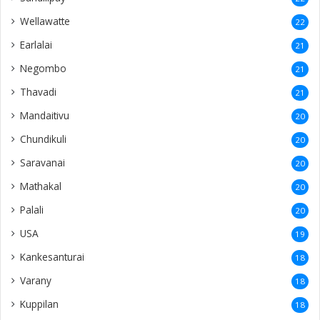
Mathakal
20
Palali
20
USA
19
Kankesanturai
18
Varany
18
Kuppilan
18
Anaicoddai
18
Irupalai
18
Maviddapuram
17
Puttur
17
Navaly
17
Puttalam
16
Myliddy
16
Chulipuram
16