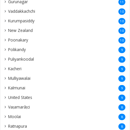
Mulliyawalai
9
Kalmunai
9
United States
9
Vaṭamarāṭci
8
Moolai
8
Ratnapura
8
Thondaimanaru
8
Neeraviyadi
8
Kandarodai
7
Nedunkeni
7
Sanguveli
7
Kurunegala
7
thellipalai
7
Urelu
7