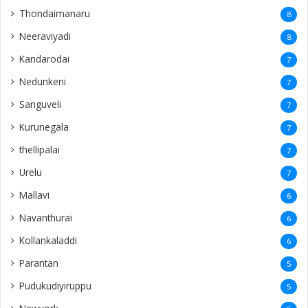
Mallavi
6
Navanthurai
6
Kollankaladdi
6
Parantan
5
Pudukudiyiruppu
5
Newyork
5
Hatton
5
paruththurai
4
Kegalle
4
Naaranthanai
4
Sangarathai
4
Ezhuthumadduvaal
4
Allaipiddy
4