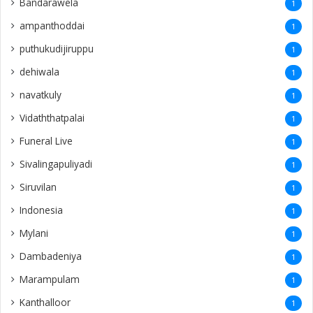
Bandarawela
1
ampanthoddai
1
puthukudijiruppu
1
dehiwala
1
navatkuly
1
Vidaththatpalai
1
Funeral Live
1
Sivalingapuliyadi
1
Siruvilan
1
Indonesia
1
Mylani
1
Dambadeniya
1
Marampulam
1
Kanthalloor
1