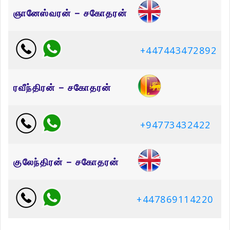
ஞானேஸ்வரன் – சகோதரன்
+447443472892
ரவீந்திரன் – சகோதரன்
+94773432422
குலேந்திரன் – சகோதரன்
+447869114220