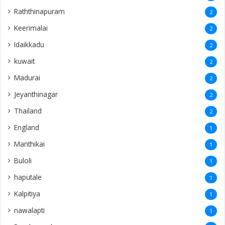
Raththinapuram
2
Keerimalai
2
Idaikkadu
2
kuwait
2
Madurai
2
Jeyanthinagar
2
Thailand
2
England
1
Manthikai
1
Buloli
1
haputale
1
Kalpitiya
1
nawalapti
1