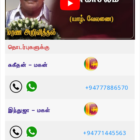
தொடர்புகளுக்கு
சுகீதன் – மகன்
+94777886570
இந்துஜா – மகள்
+94771445563