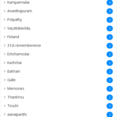
Kamparmalai
3
Ananthapuram
3
‎Potpathy
3
Vaṟuttalaiviḷāṉ
3
Finland
2
31st rememberence
2
Echchamodai
2
Kachchai
2
Bahrain
2
Galle
2
Memories
2
ThankYou
2
Tiruchi
2
aanaipanthi
2