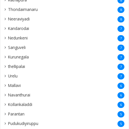
8
Thondaimanaru
8
Neeraviyadi
8
Kandarodai
7
Nedunkeni
7
Sanguveli
7
Kurunegala
7
thellipalai
7
Urelu
7
Mallavi
6
Navanthurai
6
Kollankaladdi
6
Parantan
5
Pudukudiyiruppu
5