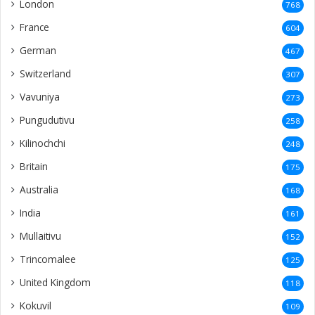
London
768
France
604
German
467
Switzerland
307
Vavuniya
273
Pungudutivu
258
Kilinochchi
248
Britain
175
Australia
168
India
161
Mullaitivu
152
Trincomalee
125
United Kingdom
118
Kokuvil
109