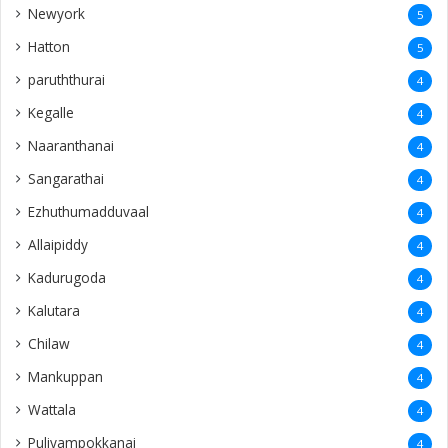
Newyork
5
Hatton
5
paruththurai
4
Kegalle
4
Naaranthanai
4
Sangarathai
4
Ezhuthumadduvaal
4
Allaipiddy
4
Kadurugoda
4
Kalutara
4
Chilaw
4
Mankuppan
4
Wattala
4
Puliyampokkanai
4