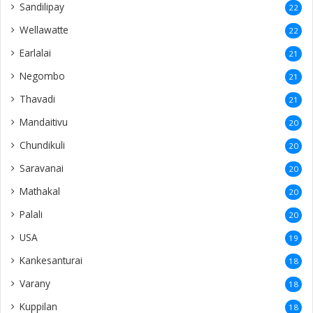
Sandilipay
22
Wellawatte
22
Earlalai
21
Negombo
21
Thavadi
21
Mandaitivu
20
Chundikuli
20
Saravanai
20
Mathakal
20
Palali
20
USA
19
Kankesanturai
18
Varany
18
Kuppilan
18