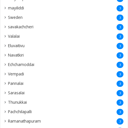
mayiliddi
3
Sweden
3
savakachcheri
3
Valalai
3
Eluvaitivu
3
Navatkiri
3
Echchamoddai
3
Vempadi
3
Pannalai
3
Sarasalai
3
Thunukkai
3
Pachchilapalli
3
Ramanathapuram
3