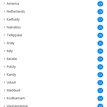
America
39
Netherlands
38
Kaithady
37
Nainativu
36
Tellippalai
36
Araly
35
Italy
34
Ilavalai
34
Puloly
34
Kandy
33
Uduvil
33
Madduvil
32
Kodikamam
30
Vannarpannai
29