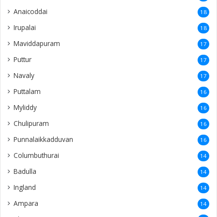
Anaicoddai
18
Irupalai
18
Maviddapuram
17
Puttur
17
Navaly
17
Puttalam
16
Myliddy
16
Chulipuram
16
Punnalaikkadduvan
16
Columbuthurai
14
Badulla
14
Ingland
14
Ampara
14