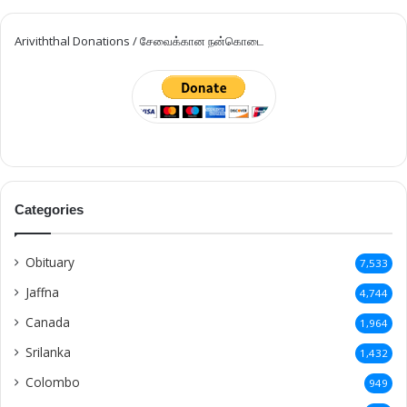
Ariviththal Donations / சேவைக்கான நன்கொடை
Categories
Obituary
7,533
Jaffna
4,744
Canada
1,964
Srilanka
1,432
Colombo
949