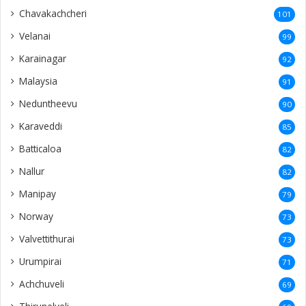
Chavakachcheri
101
Velanai
99
Karainagar
92
Malaysia
91
Neduntheevu
90
Karaveddi
85
Batticaloa
82
Nallur
82
Manipay
79
Norway
73
Valvettithurai
73
Urumpirai
71
Achchuveli
69