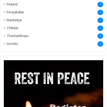
Pinland
1
Periyakallar
1
Maskeliya
1
Chillalai
1
Thachanthopu
1
toronto
1