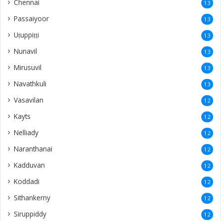
Chennai
13
Passaiyoor
13
Uṭuppiṭṭi
13
Nunavil
13
Mirusuvil
13
Navathkuli
13
Vasavilan
12
Kayts
12
Nelliady
12
Naranthanai
12
Kadduvan
12
Koddadi
12
Sithankerny
12
Siruppiddy
12