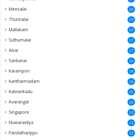
Meesalai
29
Thunnalai
29
Mallakam
27
Suthumalai
27
Alvai
27
Sankanai
26
Karampon
26
Kantharmadam
26
Kalviankadu
25
Avarangal
25
Singapore
23
Nuwaraeliya
23
Pandatharippu
22