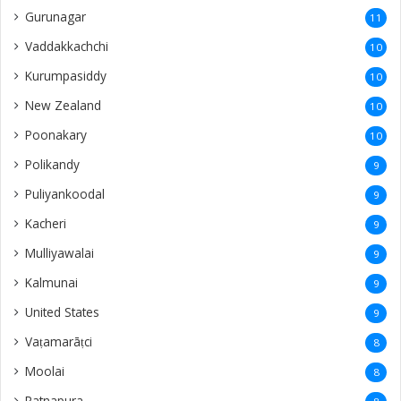
Gurunagar
11
Vaddakkachchi
10
Kurumpasiddy
10
New Zealand
10
Poonakary
10
Polikandy
9
Puliyankoodal
9
Kacheri
9
Mulliyawalai
9
Kalmunai
9
United States
9
Vaṭamarāṭci
8
Moolai
8
Ratnapura