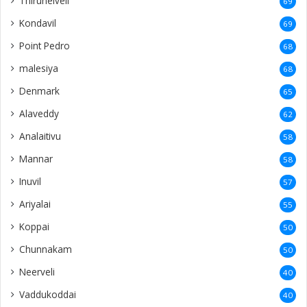
Thirunelveli
69
Kondavil
69
Point Pedro
68
malesiya
68
Denmark
65
Alaveddy
62
Analaitivu
58
Mannar
58
Inuvil
57
Ariyalai
55
Koppai
50
Chunnakam
50
Neerveli
40
Vaddukoddai
40