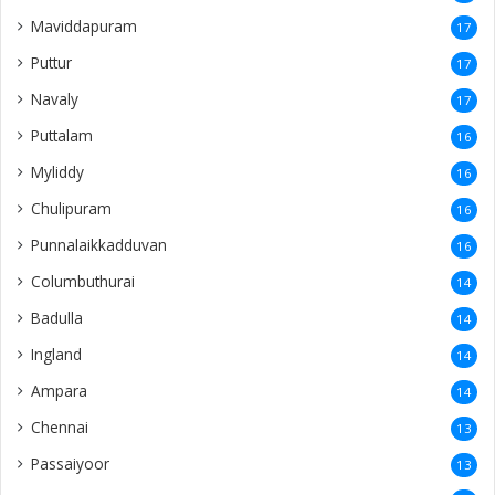
Maviddapuram
17
Puttur
17
Navaly
17
Puttalam
16
Myliddy
16
Chulipuram
16
Punnalaikkadduvan
16
Columbuthurai
14
Badulla
14
Ingland
14
Ampara
14
Chennai
13
Passaiyoor
13