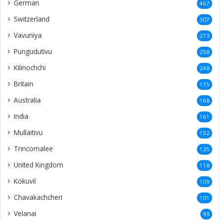
German
467
Switzerland
307
Vavuniya
273
Pungudutivu
258
Kilinochchi
248
Britain
175
Australia
168
India
161
Mullaitivu
152
Trincomalee
125
United Kingdom
118
Kokuvil
109
Chavakachcheri
101
Velanai
99