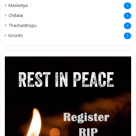
Maskeliya
1
Chillalai
1
Thachanthopu
1
toronto
1