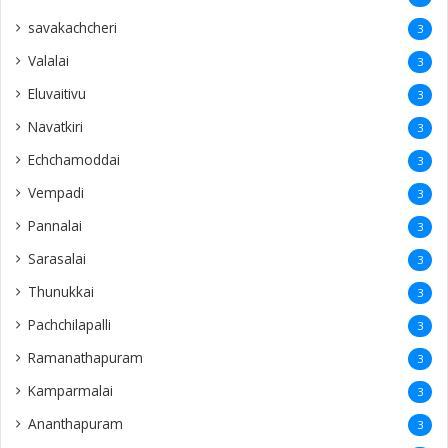
savakachcheri
3
Valalai
3
Eluvaitivu
3
Navatkiri
3
Echchamoddai
3
Vempadi
3
Pannalai
3
Sarasalai
3
Thunukkai
3
Pachchilapalli
3
Ramanathapuram
3
Kamparmalai
3
Ananthapuram
3