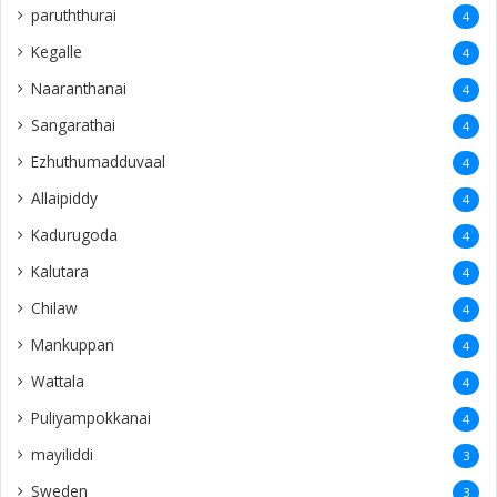
paruththurai
4
Kegalle
4
Naaranthanai
4
Sangarathai
4
Ezhuthumadduvaal
4
Allaipiddy
4
Kadurugoda
4
Kalutara
4
Chilaw
4
Mankuppan
4
Wattala
4
Puliyampokkanai
4
mayiliddi
3
Sweden
3