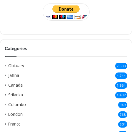
Categories
Obituary
7,533
Jaffna
4,744
Canada
1,964
Srilanka
1,432
Colombo
949
London
768
France
604