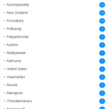
Kurumpasiddy
10
New Zealand
10
Poonakary
10
Polikandy
9
Puliyankoodal
9
Kacheri
9
Mulliyawalai
9
Kalmunai
9
United States
9
Vaṭamarāṭci
8
Moolai
8
Ratnapura
8
Thondaimanaru
8
Neeraviyadi