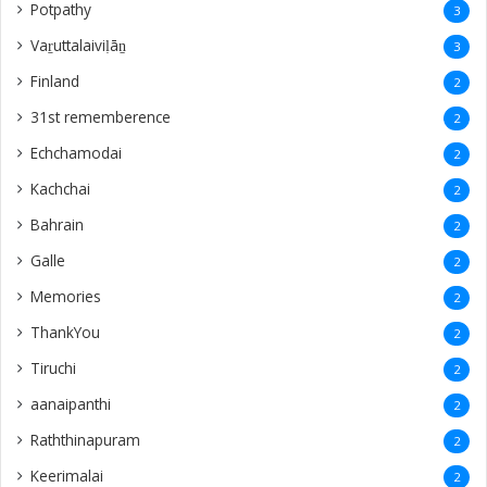
‎Potpathy
3
Vaṟuttalaiviḷāṉ
3
Finland
2
31st rememberence
2
Echchamodai
2
Kachchai
2
Bahrain
2
Galle
2
Memories
2
ThankYou
2
Tiruchi
2
aanaipanthi
2
Raththinapuram
2
Keerimalai
2