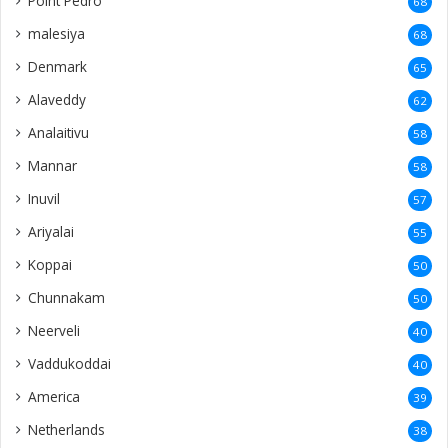
Point Pedro
68
malesiya
68
Denmark
65
Alaveddy
62
Analaitivu
58
Mannar
58
Inuvil
57
Ariyalai
55
Koppai
50
Chunnakam
50
Neerveli
40
Vaddukoddai
40
America
39
Netherlands
38