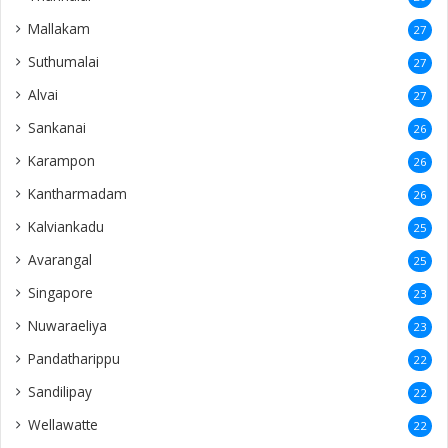
Mallakam
27
Suthumalai
27
Alvai
27
Sankanai
26
Karampon
26
Kantharmadam
26
Kalviankadu
25
Avarangal
25
Singapore
23
Nuwaraeliya
23
Pandatharippu
22
Sandilipay
22
Wellawatte
22