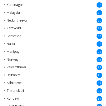
Karainagar
92
Malaysia
91
Neduntheevu
90
Karaveddi
85
Batticaloa
82
Nallur
82
Manipay
79
Norway
73
Valvettithurai
73
Urumpirai
71
Achchuveli
69
Thirunelveli
69
Kondavil
69