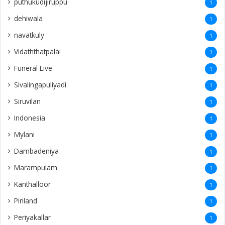
puthukudijiruppu
1
dehiwala
1
navatkuly
1
Vidaththatpalai
1
Funeral Live
1
Sivalingapuliyadi
1
Siruvilan
1
Indonesia
1
Mylani
1
Dambadeniya
1
Marampulam
1
Kanthalloor
1
Pinland
1
Periyakallar
1