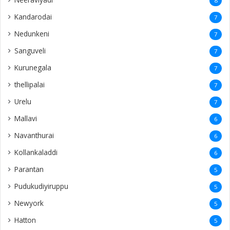
8
Kandarodai
7
Nedunkeni
7
Sanguveli
7
Kurunegala
7
thellipalai
7
Urelu
7
Mallavi
6
Navanthurai
6
Kollankaladdi
6
Parantan
5
Pudukudiyiruppu
5
Newyork
5
Hatton
5