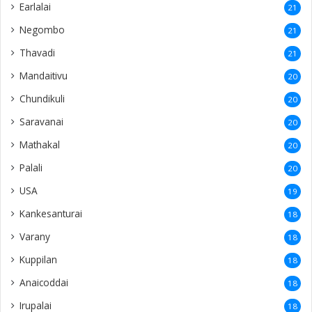
Earlalai
21
Negombo
21
Thavadi
21
Mandaitivu
20
Chundikuli
20
Saravanai
20
Mathakal
20
Palali
20
USA
19
Kankesanturai
18
Varany
18
Kuppilan
18
Anaicoddai
18
Irupalai
18