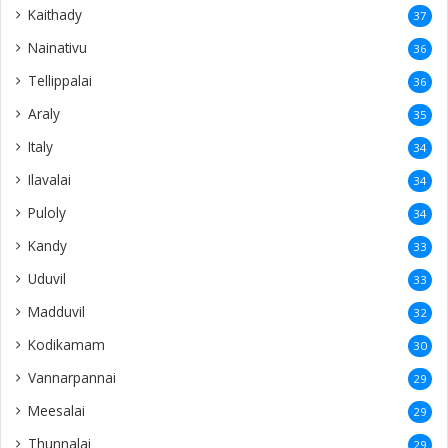
Kaithady
37
Nainativu
36
Tellippalai
36
Araly
35
Italy
34
Ilavalai
34
Puloly
34
Kandy
33
Uduvil
33
Madduvil
32
Kodikamam
30
Vannarpannai
29
Meesalai
29
Thunnalai
29