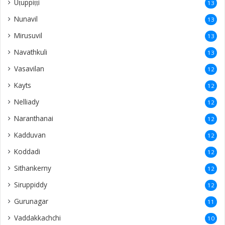
Uṭuppiṭṭi
13
Nunavil
13
Mirusuvil
13
Navathkuli
13
Vasavilan
12
Kayts
12
Nelliady
12
Naranthanai
12
Kadduvan
12
Koddadi
12
Sithankerny
12
Siruppiddy
12
Gurunagar
11
Vaddakkachchi
10