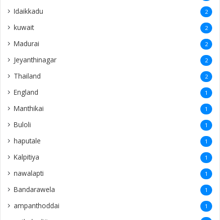
Idaikkadu
2
kuwait
2
Madurai
2
Jeyanthinagar
2
Thailand
2
England
1
Manthikai
1
Buloli
1
haputale
1
Kalpitiya
1
nawalapti
1
Bandarawela
1
ampanthoddai
1