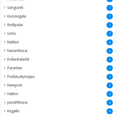
Sanguveli
7
Kurunegala
7
thellipalai
7
Urelu
7
Mallavi
6
Navanthurai
6
Kollankaladdi
6
Parantan
5
Pudukudiyiruppu
5
Newyork
5
Hatton
5
paruththurai
4
Kegalle
4