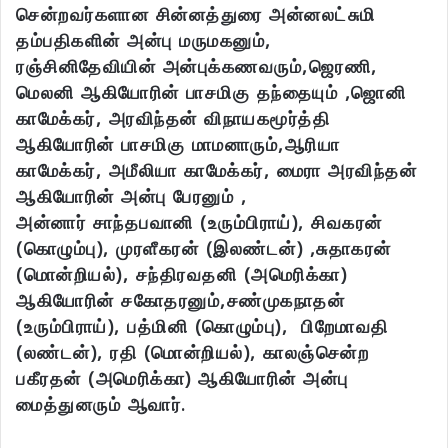
சென்றவர்களான சின்னத்துரை அன்னலட்சுமி
தம்பதிகளின் அன்பு மருமகனும்,
ரஞ்சினிதேவியின் அன்புக்கணவரும்,ஜெரணி,
மெலனி ஆகியோரின் பாசமிகு தந்தையும் ,ஜொனி
காமேக்கர், அரவிந்தன் விநாயகமூர்த்தி
ஆகியோரின் பாசமிகு மாமனாரும்,ஆரியா
காமேக்கர், அமீலியா காமேக்கர், மைரா அரவிந்தன்
ஆகியோரின் அன்பு பேரனும் ,
அன்னார் சாந்தபவானி (உரும்பிராய்), சிவகரன்
(கொழும்பு), முரளீகரன் (இலண்டன்) ,சுதாகரன்
(மொன்றியல்), சந்திரவதனி (அமெரிக்கா)
ஆகியோரின் சகோதரனும்,சண்முகநாதன்
(உரும்பிராய்), பத்மினி (கொழும்பு), பிறேமாவதி
(லண்டன்), ரதி (மொன்றியல்), காலஞ்சென்ற
பகீரதன் (அமெரிக்கா) ஆகியோரின் அன்பு
மைத்துனரும் ஆவார்.