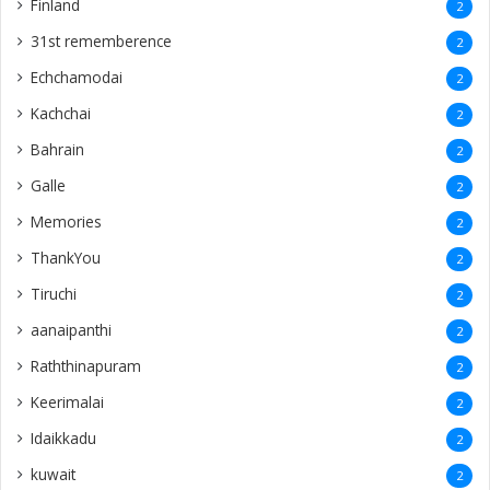
Finland
2
31st rememberence
2
Echchamodai
2
Kachchai
2
Bahrain
2
Galle
2
Memories
2
ThankYou
2
Tiruchi
2
aanaipanthi
2
Raththinapuram
2
Keerimalai
2
Idaikkadu
2
kuwait
2