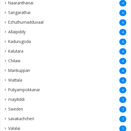
Naaranthanai
4
Sangarathai
4
Ezhuthumadduvaal
4
Allaipiddy
4
Kadurugoda
4
Kalutara
4
Chilaw
4
Mankuppan
4
Wattala
4
Puliyampokkanai
4
mayiliddi
3
Sweden
3
savakachcheri
3
Valalai
3