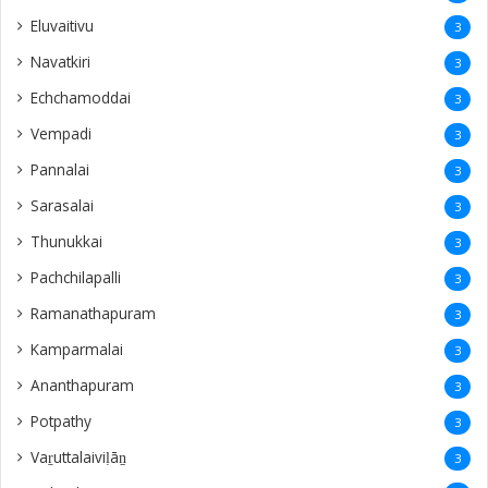
Eluvaitivu
3
Navatkiri
3
Echchamoddai
3
Vempadi
3
Pannalai
3
Sarasalai
3
Thunukkai
3
Pachchilapalli
3
Ramanathapuram
3
Kamparmalai
3
Ananthapuram
3
‎Potpathy
3
Vaṟuttalaiviḷāṉ
3