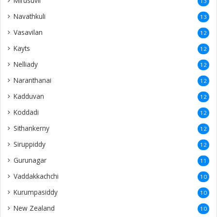
Mirusuvil
13
Navathkuli
13
Vasavilan
12
Kayts
12
Nelliady
12
Naranthanai
12
Kadduvan
12
Koddadi
12
Sithankerny
12
Siruppiddy
12
Gurunagar
11
Vaddakkachchi
10
Kurumpasiddy
10
New Zealand
10