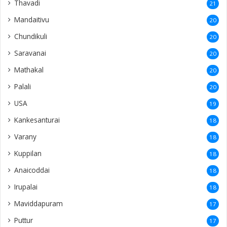
Thavadi
21
Mandaitivu
20
Chundikuli
20
Saravanai
20
Mathakal
20
Palali
20
USA
19
Kankesanturai
18
Varany
18
Kuppilan
18
Anaicoddai
18
Irupalai
18
Maviddapuram
17
Puttur
17