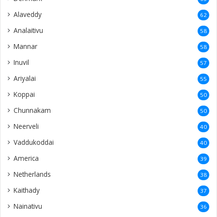
Alaveddy
62
Analaitivu
58
Mannar
58
Inuvil
57
Ariyalai
55
Koppai
50
Chunnakam
50
Neerveli
40
Vaddukoddai
40
America
39
Netherlands
38
Kaithady
37
Nainativu
36