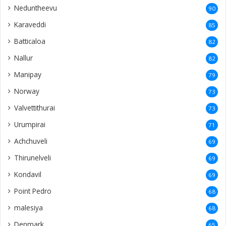
Neduntheevu
90
Karaveddi
85
Batticaloa
82
Nallur
82
Manipay
79
Norway
73
Valvettithurai
73
Urumpirai
71
Achchuveli
69
Thirunelveli
69
Kondavil
69
Point Pedro
68
malesiya
68
Denmark
65