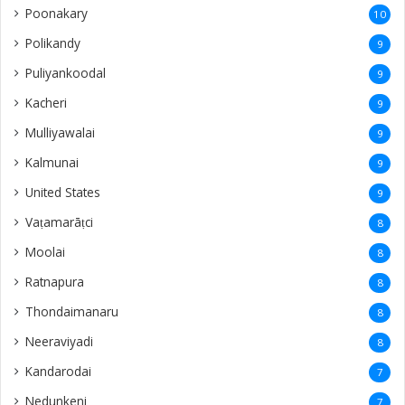
Poonakary
10
Polikandy
9
Puliyankoodal
9
Kacheri
9
Mulliyawalai
9
Kalmunai
9
United States
9
Vaṭamarāṭci
8
Moolai
8
Ratnapura
8
Thondaimanaru
8
Neeraviyadi
8
Kandarodai
7
Nedunkeni
7