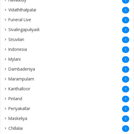
1
Vidaththatpalai
1
Funeral Live
1
Sivalingapuliyadi
1
Siruvilan
1
Indonesia
1
Mylani
1
Dambadeniya
1
Marampulam
1
Kanthalloor
1
Pinland
1
Periyakallar
1
Maskeliya
1
Chillalai
1