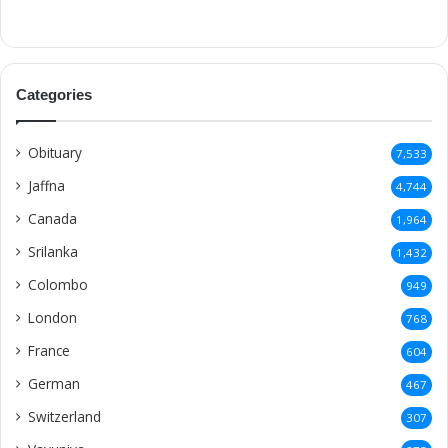
Categories
Obituary
7,533
Jaffna
4,744
Canada
1,964
Srilanka
1,432
Colombo
949
London
768
France
604
German
467
Switzerland
307