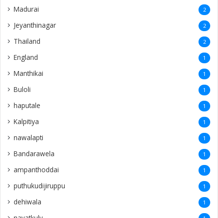
Madurai
2
Jeyanthinagar
2
Thailand
2
England
1
Manthikai
1
Buloli
1
haputale
1
Kalpitiya
1
nawalapti
1
Bandarawela
1
ampanthoddai
1
puthukudijiruppu
1
dehiwala
1
navatkuly