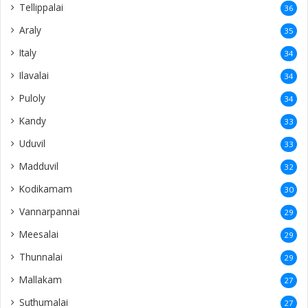
Tellippalai
36
Araly
35
Italy
34
Ilavalai
34
Puloly
34
Kandy
33
Uduvil
33
Madduvil
32
Kodikamam
30
Vannarpannai
29
Meesalai
29
Thunnalai
29
Mallakam
27
Suthumalai
27