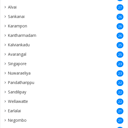
Alvai
27
Sankanai
26
Karampon
26
Kantharmadam
26
Kalviankadu
25
Avarangal
25
Singapore
23
Nuwaraeliya
23
Pandatharippu
22
Sandilipay
22
Wellawatte
22
Earlalai
21
Negombo
21