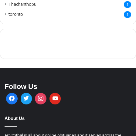
Thachanthopu
1
toronto
1