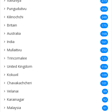
Vavuniya
273
Pungudutivu
258
Kilinochchi
248
Britain
175
Australia
168
India
161
Mullaitivu
152
Trincomalee
125
United Kingdom
118
Kokuvil
109
Chavakachcheri
101
Velanai
99
Karainagar
92
Malaysia
91