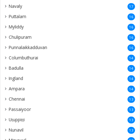
Navaly
17
Puttalam
16
Myliddy
16
Chulipuram
16
Punnalaikkadduvan
16
Columbuthurai
14
Badulla
14
Ingland
14
Ampara
14
Chennai
13
Passaiyoor
13
Uṭuppiṭṭi
13
Nunavil
13