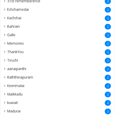
ThankYou
2
Tiruchi
2
aanaipanthi
2
Raththinapuram
2
Keerimalai
2
Idaikkadu
2
kuwait
2
Madurai
2
Jeyanthinagar
2
Thailand
2
England
1
Manthikai
1
Buloli
1
haputale
1