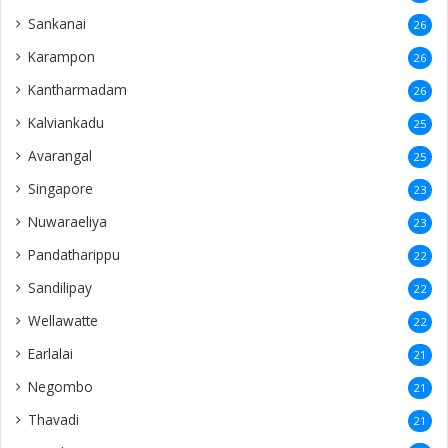
Nuwaraeliya
23
Pandatharippu
22
Sandilipay
22
Wellawatte
22
Earlalai
21
Negombo
21
Thavadi
21
Mandaitivu
20
Chundikuli
20
Saravanai
20
Mathakal
20
Palali
20
USA
19