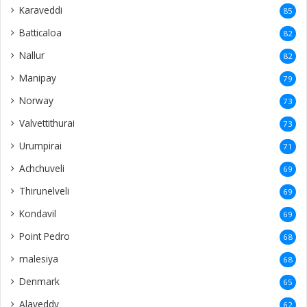
Urumpirai
71
Achchuveli
69
Thirunelveli
69
Kondavil
69
Point Pedro
68
malesiya
68
Denmark
65
Alaveddy
62
Analaitivu
58
Mannar
58
Inuvil
57
Ariyalai
55
Koppai
50
Chunnakam
50