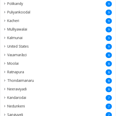
Vaṭamarāṭci
8
Moolai
8
Ratnapura
8
Thondaimanaru
8
Neeraviyadi
8
Kandarodai
7
Nedunkeni
7
Sanguveli
7
Kurunegala
7
thellipalai
7
Urelu
7
Mallavi
6
Navanthurai
6
Kollankaladdi
6