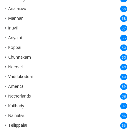
Neerveli
40
Vaddukoddai
40
America
39
Netherlands
38
Kaithady
37
Nainativu
36
Tellippalai
36
Araly
35
Italy
34
Ilavalai
34
Puloly
34
Kandy
33
Uduvil
33