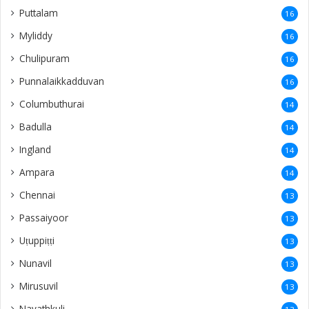
Ingland
14
Ampara
14
Chennai
13
Passaiyoor
13
Uṭuppiṭṭi
13
Nunavil
13
Mirusuvil
13
Navathkuli
13
Vasavilan
12
Kayts
12
Nelliady
12
Naranthanai
12
Kadduvan
12
Koddadi
12