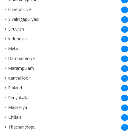
Marampulam
1
Kanthalloor
1
Pinland
1
Periyakallar
1
Maskeliya
1
Chillalai
1
Thachanthopu
1
toronto
1