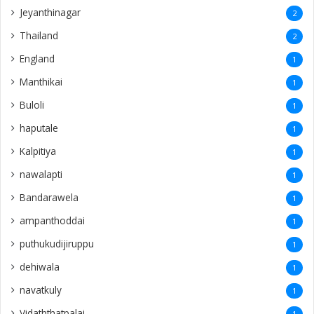
Kalpitiya
1
nawalapti
1
Bandarawela
1
ampanthoddai
1
puthukudijiruppu
1
dehiwala
1
navatkuly
1
Vidaththatpalai
1
Funeral Live
1
Sivalingapuliyadi
1
Siruvilan
1
Indonesia
1
Mylani
1
Dambadeniya
1