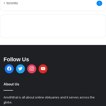
Follow Us
About Us
Ariviththal is all about online obituaries and it serves across the
globe.
Contact Us
info.ariviththal@gmail.com
Contact No -
Canada: +1 (416) 999-9912
SriLanka: +94 76 245 5533