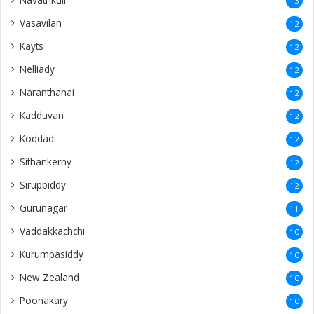
Sithankerny
12
Siruppiddy
12
Gurunagar
11
Vaddakkachchi
10
Kurumpasiddy
10
New Zealand
10
Poonakary
10
Polikandy
9
Puliyankoodal
9
Kacheri
9
Mulliyawalai
9
Kalmunai
9
United States
9