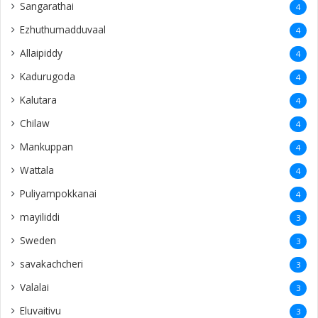
Mankuppan
4
Wattala
4
Puliyampokkanai
4
mayiliddi
3
Sweden
3
savakachcheri
3
Valalai
3
Eluvaitivu
3
Navatkiri
3
Echchamoddai
3
Vempadi
3
Pannalai
3
Sarasalai
3
Thunukkai
3