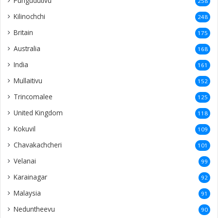
United Kingdom
118
Kokuvil
109
Chavakachcheri
101
Velanai
99
Karainagar
92
Malaysia
91
Neduntheevu
90
Karaveddi
85
Batticaloa
82
Nallur
82
Manipay
79
Norway
73
Valvettithurai
73