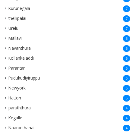
Parantan
5
Pudukudiyiruppu
5
Newyork
5
Hatton
5
paruththurai
4
Kegalle
4
Naaranthanai
4
Sangarathai
4
Ezhuthumadduvaal
4
Allaipiddy
4
Kadurugoda
4
Kalutara
4
Chilaw
4