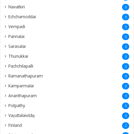
Pachchilapalli
3
Ramanathapuram
3
Kamparmalai
3
Ananthapuram
3
‎Potpathy
3
Vaṟuttalaiviḷāṉ
3
Finland
2
31st rememberence
2
Echchamodai
2
Kachchai
2
Bahrain
2
Galle
2
Memories
2