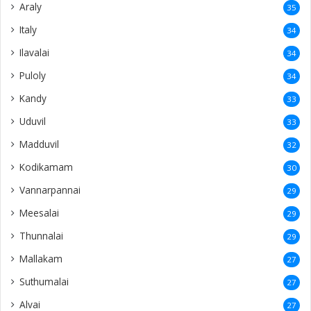
Madduvil
32
Kodikamam
30
Vannarpannai
29
Meesalai
29
Thunnalai
29
Mallakam
27
Suthumalai
27
Alvai
27
Sankanai
26
Karampon
26
Kantharmadam
26
Kalviankadu
25
Avarangal
25
Singapore
23