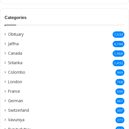
Srilanka
1,432
Colombo
949
London
768
France
604
German
467
Switzerland
307
Vavuniya
273
Pungudutivu
258
Kilinochchi
248
Britain
175
Australia
168
India
161
Mullaitivu
152
Trincomalee
125