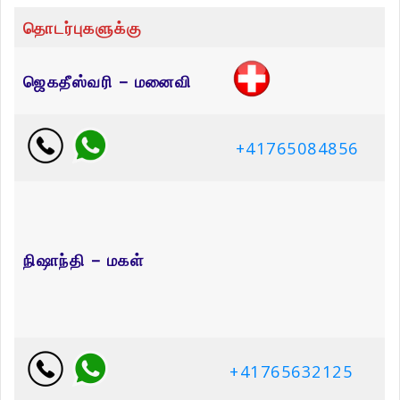
தொடர்புகளுக்கு
ஜெகதீஸ்வரி – மனைவி
+41765084856
நிஷாந்தி – மகள்
+41765632125
ஜெயசுதன் – மருமகன்