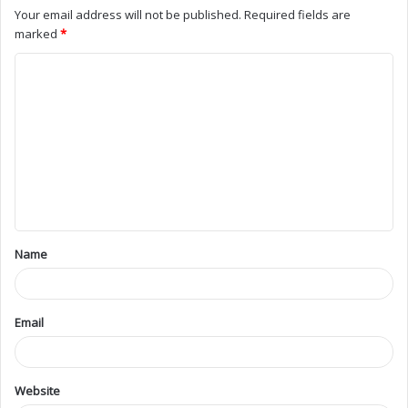
Name
Email
Website
Save my name, email, and website in this browser for the next
time I comment.
Please enter an answer in digits:
one × three =