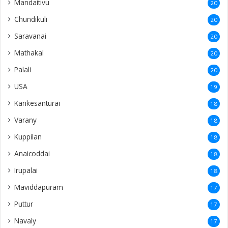
Kankesanturai
18
Varany
18
Kuppilan
18
Anaicoddai
18
Irupalai
18
Maviddapuram
17
Puttur
17
Navaly
17
Puttalam
16
Myliddy
16
Chulipuram
16
Punnalaikkadduvan
16
Columbuthurai
14
Badulla
14