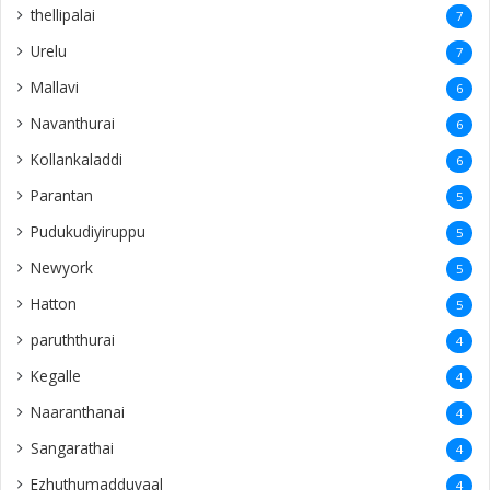
thellipalai
7
Urelu
7
Mallavi
6
Navanthurai
6
Kollankaladdi
6
Parantan
5
Pudukudiyiruppu
5
Newyork
5
Hatton
5
paruththurai
4
Kegalle
4
Naaranthanai
4
Sangarathai
4
Ezhuthumadduvaal
4