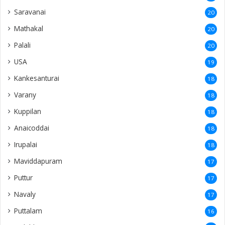
Saravanai
20
Mathakal
20
Palali
20
USA
19
Kankesanturai
18
Varany
18
Kuppilan
18
Anaicoddai
18
Irupalai
18
Maviddapuram
17
Puttur
17
Navaly
17
Puttalam
16