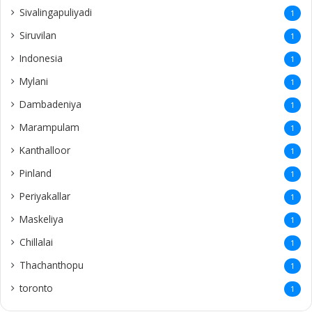
Sivalingapuliyadi
1
Siruvilan
1
Indonesia
1
Mylani
1
Dambadeniya
1
Marampulam
1
Kanthalloor
1
Pinland
1
Periyakallar
1
Maskeliya
1
Chillalai
1
Thachanthopu
1
toronto
1