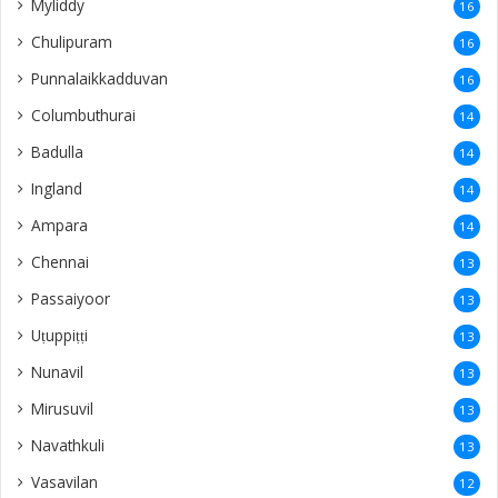
Myliddy
16
Chulipuram
16
Punnalaikkadduvan
16
Columbuthurai
14
Badulla
14
Ingland
14
Ampara
14
Chennai
13
Passaiyoor
13
Uṭuppiṭṭi
13
Nunavil
13
Mirusuvil
13
Navathkuli
13
Vasavilan
12