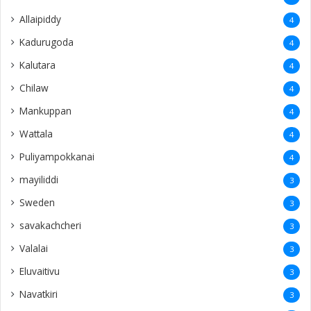
Allaipiddy
4
Kadurugoda
4
Kalutara
4
Chilaw
4
Mankuppan
4
Wattala
4
Puliyampokkanai
4
mayiliddi
3
Sweden
3
savakachcheri
3
Valalai
3
Eluvaitivu
3
Navatkiri
3