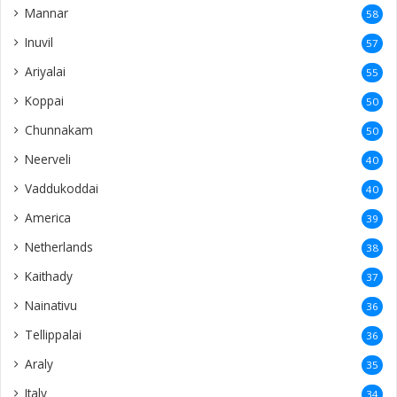
Mannar
58
Inuvil
57
Ariyalai
55
Koppai
50
Chunnakam
50
Neerveli
40
Vaddukoddai
40
America
39
Netherlands
38
Kaithady
37
Nainativu
36
Tellippalai
36
Araly
35
Italy
34