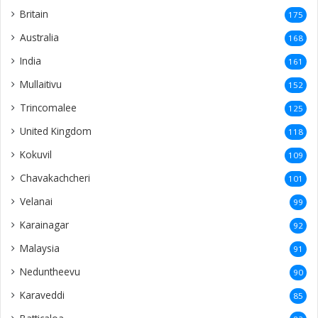
Britain
175
Australia
168
India
161
Mullaitivu
152
Trincomalee
125
United Kingdom
118
Kokuvil
109
Chavakachcheri
101
Velanai
99
Karainagar
92
Malaysia
91
Neduntheevu
90
Karaveddi
85