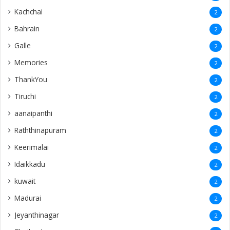
Kachchai
2
Bahrain
2
Galle
2
Memories
2
ThankYou
2
Tiruchi
2
aanaipanthi
2
Raththinapuram
2
Keerimalai
2
Idaikkadu
2
kuwait
2
Madurai
2
Jeyanthinagar
2