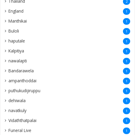
Thailand
2
England
1
Manthikai
1
Buloli
1
haputale
1
Kalpitiya
1
nawalapti
1
Bandarawela
1
ampanthoddai
1
puthukudijiruppu
1
dehiwala
1
navatkuly
1
Vidaththatpalai
1
Funeral Live
1