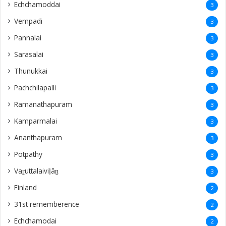
Echchamoddai
3
Vempadi
3
Pannalai
3
Sarasalai
3
Thunukkai
3
Pachchilapalli
3
Ramanathapuram
3
Kamparmalai
3
Ananthapuram
3
‎Potpathy
3
Vaṟuttalaiviḷāṉ
3
Finland
2
31st rememberence
2
Echchamodai
2