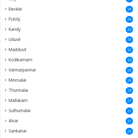
Ilavalai
34
Puloly
34
Kandy
33
Uduvil
33
Madduvil
32
Kodikamam
30
Vannarpannai
29
Meesalai
29
Thunnalai
29
Mallakam
27
Suthumalai
27
Alvai
27
Sankanai
26