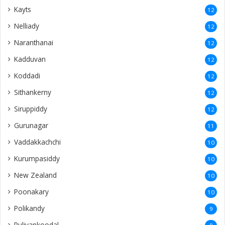
Kayts
12
Nelliady
12
Naranthanai
12
Kadduvan
12
Koddadi
12
Sithankerny
12
Siruppiddy
12
Gurunagar
11
Vaddakkachchi
10
Kurumpasiddy
10
New Zealand
10
Poonakary
10
Polikandy
9
Puliyankoodal