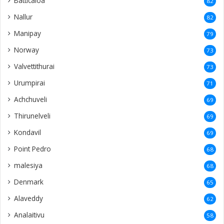
Batticaloa
82
Nallur
82
Manipay
79
Norway
73
Valvettithurai
73
Urumpirai
71
Achchuveli
69
Thirunelveli
69
Kondavil
69
Point Pedro
68
malesiya
68
Denmark
65
Alaveddy
62
Analaitivu
58