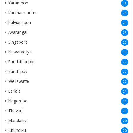
Karampon
26
Kantharmadam
26
Kalviankadu
25
Avarangal
25
Singapore
23
Nuwaraeliya
23
Pandatharippu
22
Sandilipay
22
Wellawatte
22
Earlalai
21
Negombo
21
Thavadi
21
Mandaitivu
20
Chundikuli
20