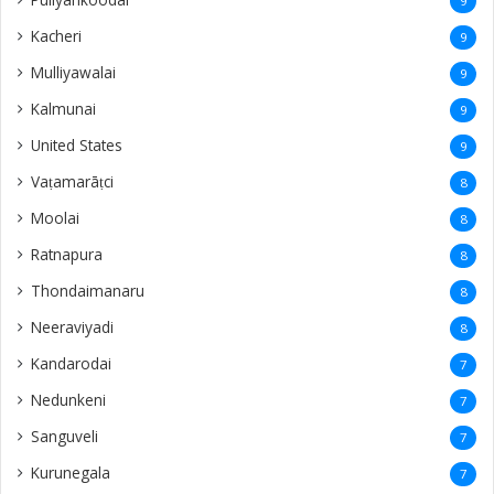
9
Kacheri
9
Mulliyawalai
9
Kalmunai
9
United States
9
Vaṭamarāṭci
8
Moolai
8
Ratnapura
8
Thondaimanaru
8
Neeraviyadi
8
Kandarodai
7
Nedunkeni
7
Sanguveli
7
Kurunegala
7