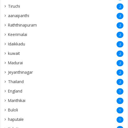
Tiruchi
2
aanaipanthi
2
Raththinapuram
2
Keerimalai
2
Idaikkadu
2
kuwait
2
Madurai
2
Jeyanthinagar
2
Thailand
2
England
1
Manthikai
1
Buloli
1
haputale
1