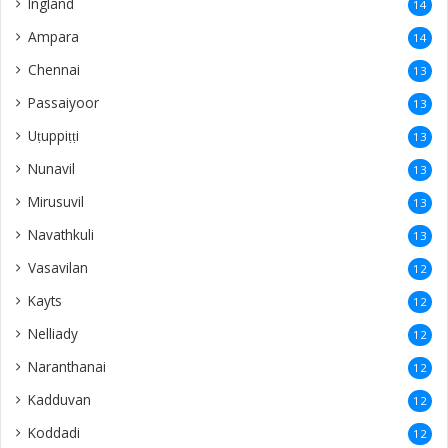
Ingland
14
Ampara
14
Chennai
13
Passaiyoor
13
Uṭuppiṭṭi
13
Nunavil
13
Mirusuvil
13
Navathkuli
13
Vasavilan
12
Kayts
12
Nelliady
12
Naranthanai
12
Kadduvan
12
Koddadi
12