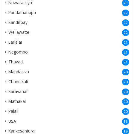
Nuwaraeliya
23
Pandatharippu
22
Sandilipay
22
Wellawatte
22
Earlalai
21
Negombo
21
Thavadi
21
Mandaitivu
20
Chundikuli
20
Saravanai
20
Mathakal
20
Palali
20
USA
19
Kankesanturai
18