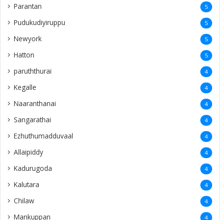
Parantan
5
Pudukudiyiruppu
5
Newyork
5
Hatton
5
paruththurai
4
Kegalle
4
Naaranthanai
4
Sangarathai
4
Ezhuthumadduvaal
4
Allaipiddy
4
Kadurugoda
4
Kalutara
4
Chilaw
4
Mankuppan
4