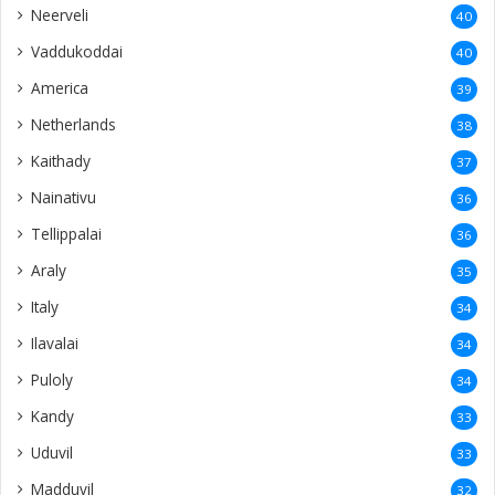
Neerveli
40
Vaddukoddai
40
America
39
Netherlands
38
Kaithady
37
Nainativu
36
Tellippalai
36
Araly
35
Italy
34
Ilavalai
34
Puloly
34
Kandy
33
Uduvil
33
Madduvil
32