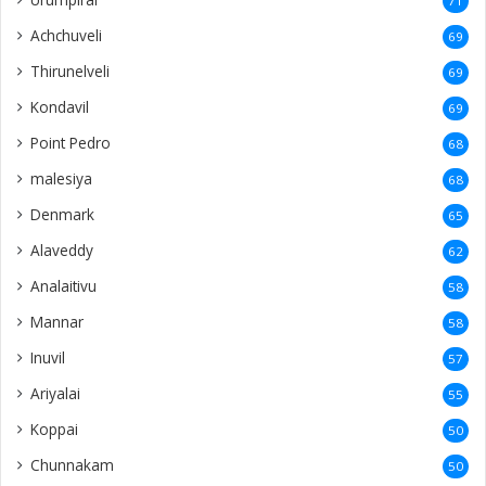
71
Achchuveli
69
Thirunelveli
69
Kondavil
69
Point Pedro
68
malesiya
68
Denmark
65
Alaveddy
62
Analaitivu
58
Mannar
58
Inuvil
57
Ariyalai
55
Koppai
50
Chunnakam
50