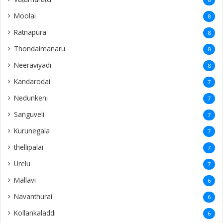
Moolai
8
Ratnapura
8
Thondaimanaru
8
Neeraviyadi
8
Kandarodai
7
Nedunkeni
7
Sanguveli
7
Kurunegala
7
thellipalai
7
Urelu
7
Mallavi
6
Navanthurai
6
Kollankaladdi
6