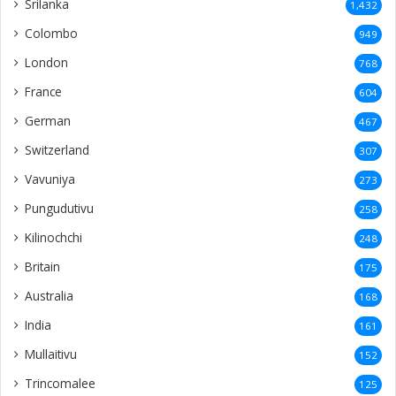
Srilanka
1,432
Colombo
949
London
768
France
604
German
467
Switzerland
307
Vavuniya
273
Pungudutivu
258
Kilinochchi
248
Britain
175
Australia
168
India
161
Mullaitivu
152
Trincomalee
125