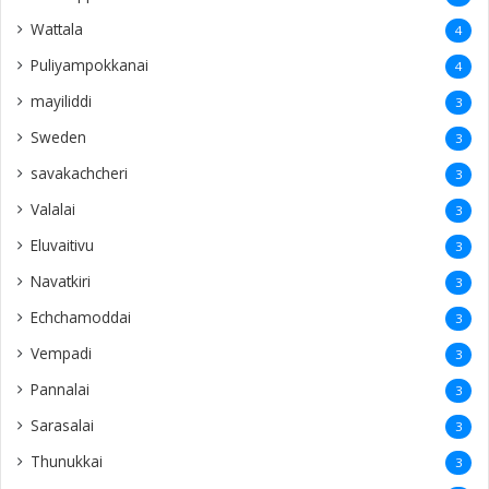
Wattala
4
Puliyampokkanai
4
mayiliddi
3
Sweden
3
savakachcheri
3
Valalai
3
Eluvaitivu
3
Navatkiri
3
Echchamoddai
3
Vempadi
3
Pannalai
3
Sarasalai
3
Thunukkai
3