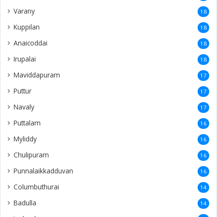
Varany
18
Kuppilan
18
Anaicoddai
18
Irupalai
18
Maviddapuram
17
Puttur
17
Navaly
17
Puttalam
16
Myliddy
16
Chulipuram
16
Punnalaikkadduvan
16
Columbuthurai
14
Badulla
14