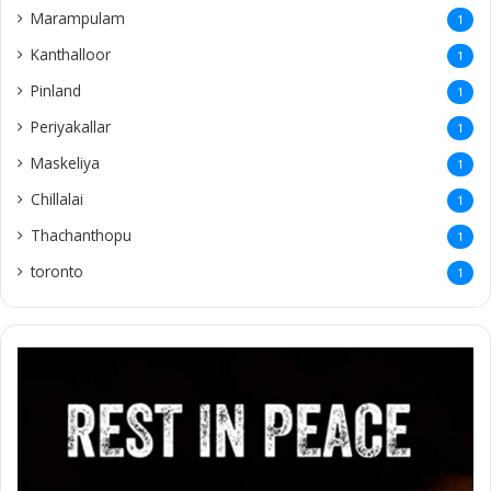
Marampulam
1
Kanthalloor
1
Pinland
1
Periyakallar
1
Maskeliya
1
Chillalai
1
Thachanthopu
1
toronto
1