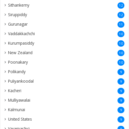
Sithankerny
12
Siruppiddy
12
Gurunagar
11
Vaddakkachchi
10
Kurumpasiddy
10
New Zealand
10
Poonakary
10
Polikandy
9
Puliyankoodal
9
Kacheri
9
Mulliyawalai
9
Kalmunai
9
United States
9
Vaṭamarāṭci
8