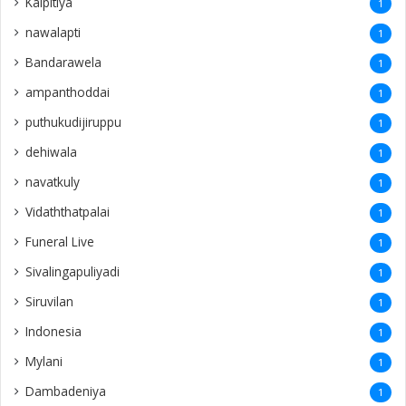
Kalpitiya
1
nawalapti
1
Bandarawela
1
ampanthoddai
1
puthukudijiruppu
1
dehiwala
1
navatkuly
1
Vidaththatpalai
1
Funeral Live
1
Sivalingapuliyadi
1
Siruvilan
1
Indonesia
1
Mylani
1
Dambadeniya
1