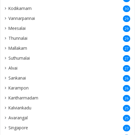
Kodikamam
30
Vannarpannai
29
Meesalai
29
Thunnalai
29
Mallakam
27
Suthumalai
27
Alvai
27
Sankanai
26
Karampon
26
Kantharmadam
26
Kalviankadu
25
Avarangal
25
Singapore
23