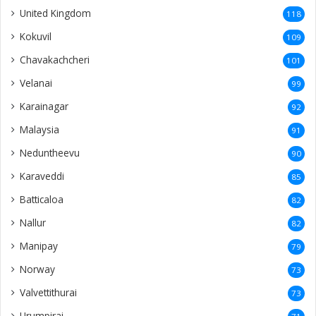
United Kingdom
118
Kokuvil
109
Chavakachcheri
101
Velanai
99
Karainagar
92
Malaysia
91
Neduntheevu
90
Karaveddi
85
Batticaloa
82
Nallur
82
Manipay
79
Norway
73
Valvettithurai
73
Urumpirai