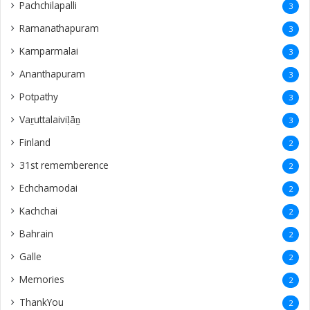
Pachchilapalli
3
Ramanathapuram
3
Kamparmalai
3
Ananthapuram
3
‎Potpathy
3
Vaṟuttalaiviḷāṉ
3
Finland
2
31st rememberence
2
Echchamodai
2
Kachchai
2
Bahrain
2
Galle
2
Memories
2
ThankYou
2