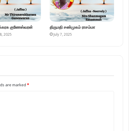
ுக்கரசு குணேஸ்வரன்
திருமதி சண்முகம் ராசம்மா
8, 2025
July 7, 2025
elds are marked
*