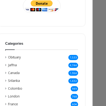
Categories
Obituary
7,533
Jaffna
4,744
Canada
1,964
Srilanka
1,432
Colombo
949
London
768
France
604