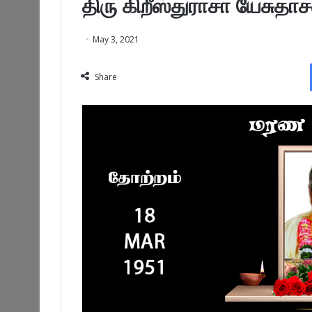
திரு கிறீஸ்துராசா யேசுதா
May 3, 2021
Share