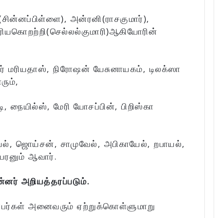
சின்னப்பிள்ளை), அன்ரனி(ராசகுமார்),
ரியகொறற்றி(செல்லல்குமாரி)ஆகியோரின்
ார் மரியதாஸ், நிரோஷன் யேசுனாயகம், டிலக்ஸா
ும்,
டி, நையில்ஸ், மேரி யோசப்பின், பிறிஸ்கா
ல், ஜொய்சன், சாமுவேல், அபிகாயேல், றபாயல்,
ேரனும் ஆவார்.
ன்னர் அறியத்தரப்படும்.
்பர்கள் அனைவரும் ஏற்றுக்கொள்ளுமாறு