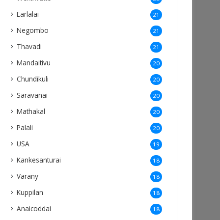
Earlalai
21
Negombo
21
Thavadi
21
Mandaitivu
20
Chundikuli
20
Saravanai
20
Mathakal
20
Palali
20
USA
19
Kankesanturai
18
Varany
18
Kuppilan
18
Anaicoddai
18