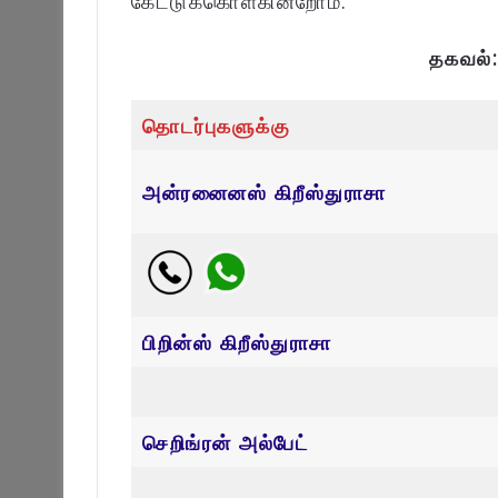
கேட்டுக்கொள்கின்றோம்.
தகவல்
தொடர்புகளுக்கு
அன்ரனைனஸ் கிறீஸ்துராசா
பிறின்ஸ் கிறீஸ்துராசா
செறிங்ரன் அல்பேட்