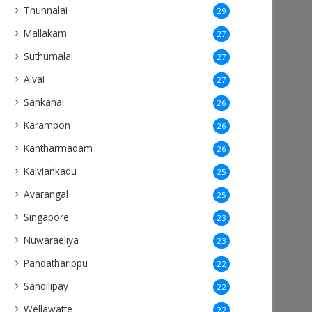
Thunnalai
29
Mallakam
27
Suthumalai
27
Alvai
27
Sankanai
26
Karampon
26
Kantharmadam
26
Kalviankadu
25
Avarangal
25
Singapore
23
Nuwaraeliya
23
Pandatharippu
22
Sandilipay
22
Wellawatte
22