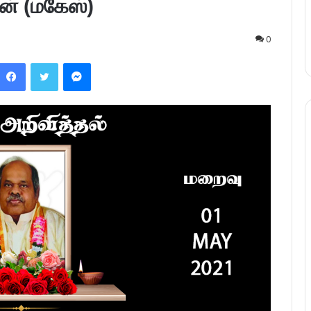
சன் (மகேஸ்)
0
Facebook
Twitter
Messenger