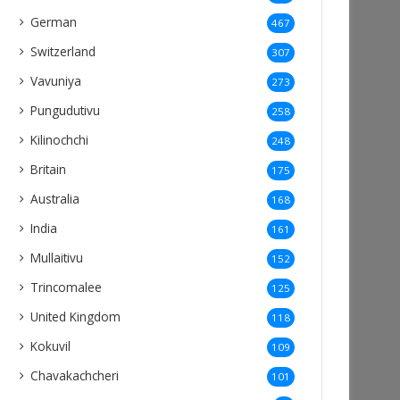
German
467
Switzerland
307
Vavuniya
273
Pungudutivu
258
Kilinochchi
248
Britain
175
Australia
168
India
161
Mullaitivu
152
Trincomalee
125
United Kingdom
118
Kokuvil
109
Chavakachcheri
101