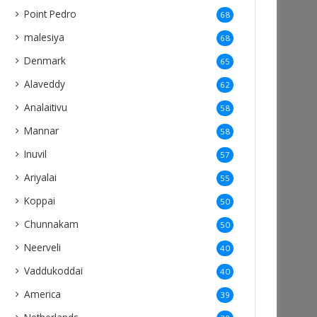
Point Pedro
68
malesiya
68
Denmark
65
Alaveddy
62
Analaitivu
58
Mannar
58
Inuvil
57
Ariyalai
55
Koppai
50
Chunnakam
50
Neerveli
40
Vaddukoddai
40
America
39