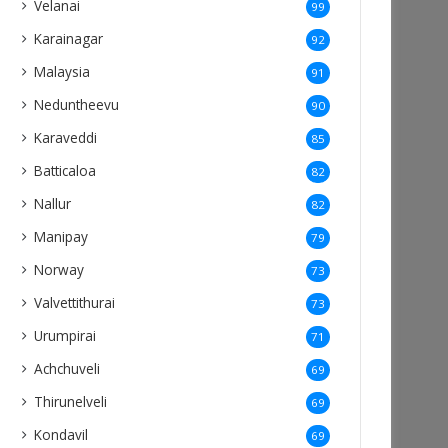
Velanai
99
Karainagar
92
Malaysia
91
Neduntheevu
90
Karaveddi
85
Batticaloa
82
Nallur
82
Manipay
79
Norway
73
Valvettithurai
73
Urumpirai
71
Achchuveli
69
Thirunelveli
69
Kondavil
69