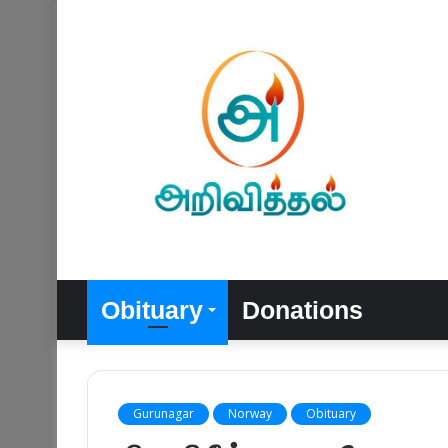
Obituary
Donations
Gurunagar
Norway
Obituary