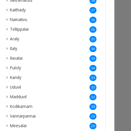
Netherlands
38
Kaithady
37
Nainativu
36
Tellippalai
36
Araly
35
Italy
34
Ilavalai
34
Puloly
34
Kandy
33
Uduvil
33
Madduvil
32
Kodikamam
30
Vannarpannai
29
Meesalai
29