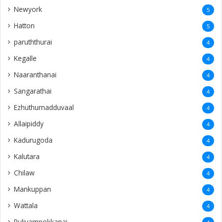
Newyork
5
Hatton
5
paruththurai
4
Kegalle
4
Naaranthanai
4
Sangarathai
4
Ezhuthumadduvaal
4
Allaipiddy
4
Kadurugoda
4
Kalutara
4
Chilaw
4
Mankuppan
4
Wattala
4
Puliyampokkanai