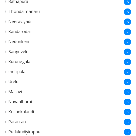
Ratnapura
8
Thondaimanaru
8
Neeraviyadi
8
Kandarodai
7
Nedunkeni
7
Sanguveli
7
Kurunegala
7
thellipalai
7
Urelu
7
Mallavi
6
Navanthurai
6
Kollankaladdi
6
Parantan
5
Pudukudiyiruppu
5