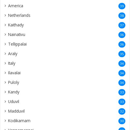
America
39
Netherlands
38
Kaithady
37
Nainativu
36
Tellippalai
36
Araly
35
Italy
34
Ilavalai
34
Puloly
34
Kandy
33
Uduvil
33
Madduvil
32
Kodikamam
30