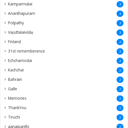
Kamparmalai
3
Ananthapuram
3
‎Potpathy
3
Vaṟuttalaiviḷāṉ
3
Finland
2
31st rememberence
2
Echchamodai
2
Kachchai
2
Bahrain
2
Galle
2
Memories
2
ThankYou
2
Tiruchi
2
aanaipanthi
2