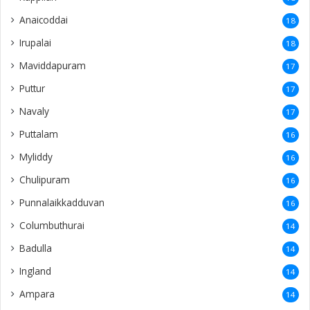
Anaicoddai
18
Irupalai
18
Maviddapuram
17
Puttur
17
Navaly
17
Puttalam
16
Myliddy
16
Chulipuram
16
Punnalaikkadduvan
16
Columbuthurai
14
Badulla
14
Ingland
14
Ampara
14