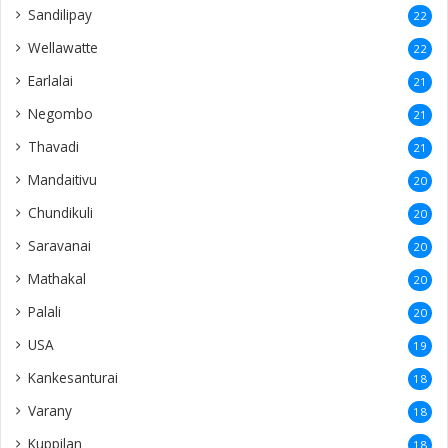
Sandilipay
22
Wellawatte
22
Earlalai
21
Negombo
21
Thavadi
21
Mandaitivu
20
Chundikuli
20
Saravanai
20
Mathakal
20
Palali
20
USA
19
Kankesanturai
18
Varany
18
Kuppilan
18