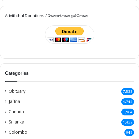
Ariviththal Donations / சேவைக்கான நன்கொடை
Categories
Obituary
7,533
Jaffna
4,744
Canada
1,964
Srilanka
1,432
Colombo
949