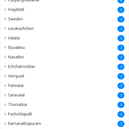
4
mayiliddi
3
Sweden
3
savakachcheri
3
Valalai
3
Eluvaitivu
3
Navatkiri
3
Echchamoddai
3
Vempadi
3
Pannalai
3
Sarasalai
3
Thunukkai
3
Pachchilapalli
3
Ramanathapuram
3