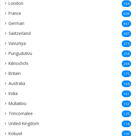
London
768
France
604
German
467
Switzerland
307
Vavuniya
273
Pungudutivu
258
Kilinochchi
248
Britain
175
Australia
168
India
161
Mullaitivu
152
Trincomalee
125
United Kingdom
118
Kokuvil
109