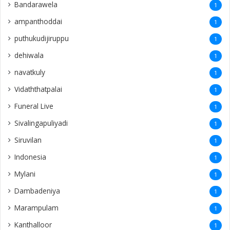
Bandarawela
1
ampanthoddai
1
puthukudijiruppu
1
dehiwala
1
navatkuly
1
Vidaththatpalai
1
Funeral Live
1
Sivalingapuliyadi
1
Siruvilan
1
Indonesia
1
Mylani
1
Dambadeniya
1
Marampulam
1
Kanthalloor
1