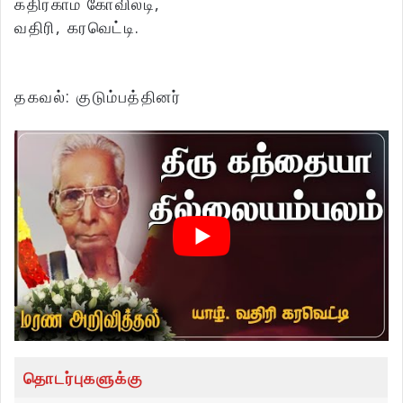
கதிர்காம கோவிலடி,
வதிரி, கரவெட்டி.
தகவல்: குடும்பத்தினர்
தொடர்புகளுக்கு