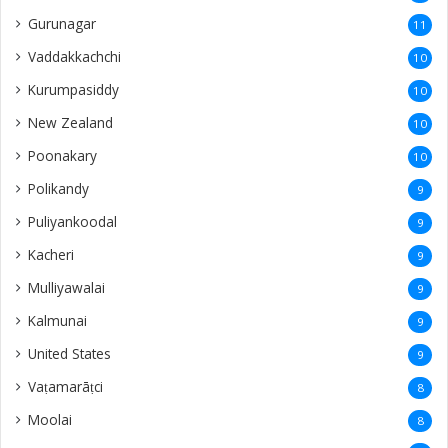
Gurunagar
11
Vaddakkachchi
10
Kurumpasiddy
10
New Zealand
10
Poonakary
10
Polikandy
9
Puliyankoodal
9
Kacheri
9
Mulliyawalai
9
Kalmunai
9
United States
9
Vaṭamarāṭci
8
Moolai
8