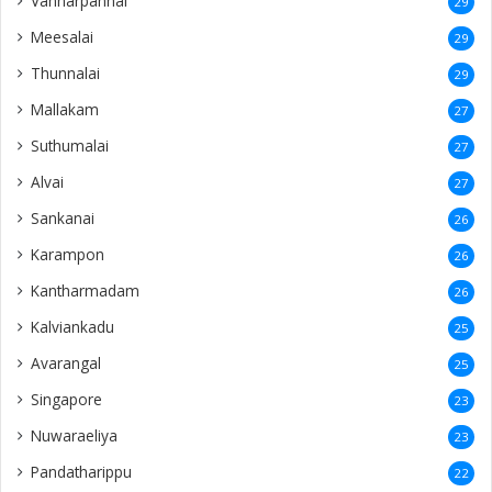
Vannarpannai
29
Meesalai
29
Thunnalai
29
Mallakam
27
Suthumalai
27
Alvai
27
Sankanai
26
Karampon
26
Kantharmadam
26
Kalviankadu
25
Avarangal
25
Singapore
23
Nuwaraeliya
23
Pandatharippu
22