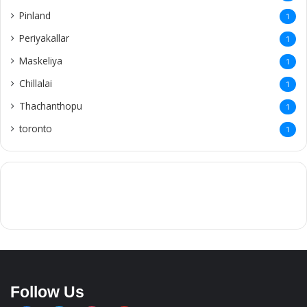
Pinland
1
Periyakallar
1
Maskeliya
1
Chillalai
1
Thachanthopu
1
toronto
1