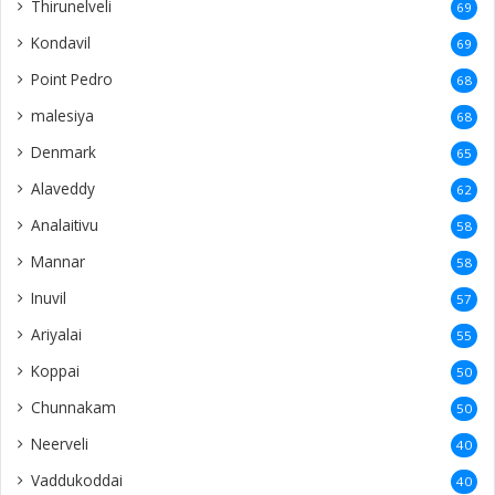
Thirunelveli
69
Kondavil
69
Point Pedro
68
malesiya
68
Denmark
65
Alaveddy
62
Analaitivu
58
Mannar
58
Inuvil
57
Ariyalai
55
Koppai
50
Chunnakam
50
Neerveli
40
Vaddukoddai
40