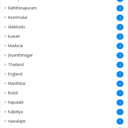
Raththinapuram
2
Keerimalai
2
Idaikkadu
2
kuwait
2
Madurai
2
Jeyanthinagar
2
Thailand
2
England
1
Manthikai
1
Buloli
1
haputale
1
Kalpitiya
1
nawalapti
1