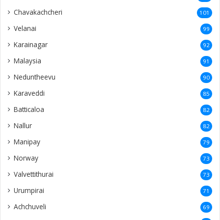
Chavakachcheri
101
Velanai
99
Karainagar
92
Malaysia
91
Neduntheevu
90
Karaveddi
85
Batticaloa
82
Nallur
82
Manipay
79
Norway
73
Valvettithurai
73
Urumpirai
71
Achchuveli
69