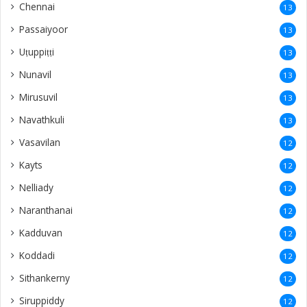
Chennai
13
Passaiyoor
13
Uṭuppiṭṭi
13
Nunavil
13
Mirusuvil
13
Navathkuli
13
Vasavilan
12
Kayts
12
Nelliady
12
Naranthanai
12
Kadduvan
12
Koddadi
12
Sithankerny
12
Siruppiddy
12