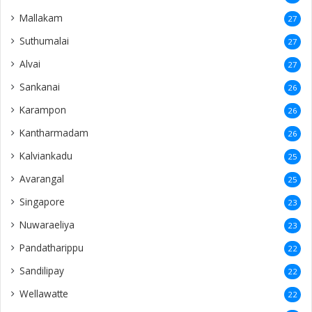
Mallakam
27
Suthumalai
27
Alvai
27
Sankanai
26
Karampon
26
Kantharmadam
26
Kalviankadu
25
Avarangal
25
Singapore
23
Nuwaraeliya
23
Pandatharippu
22
Sandilipay
22
Wellawatte
22