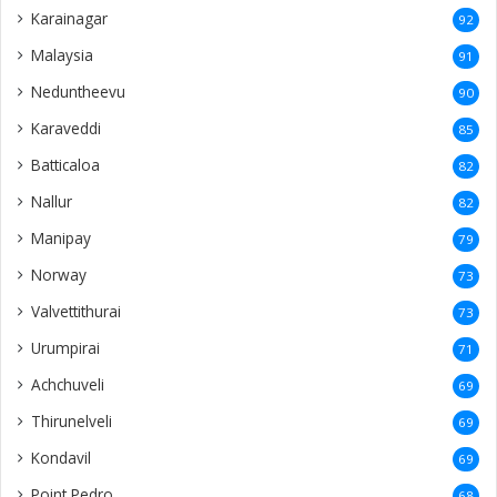
Karainagar
92
Malaysia
91
Neduntheevu
90
Karaveddi
85
Batticaloa
82
Nallur
82
Manipay
79
Norway
73
Valvettithurai
73
Urumpirai
71
Achchuveli
69
Thirunelveli
69
Kondavil
69
Point Pedro
68