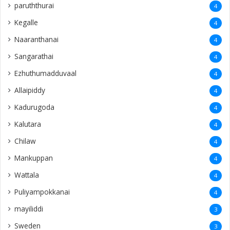
paruththurai
4
Kegalle
4
Naaranthanai
4
Sangarathai
4
Ezhuthumadduvaal
4
Allaipiddy
4
Kadurugoda
4
Kalutara
4
Chilaw
4
Mankuppan
4
Wattala
4
Puliyampokkanai
4
mayiliddi
3
Sweden
3