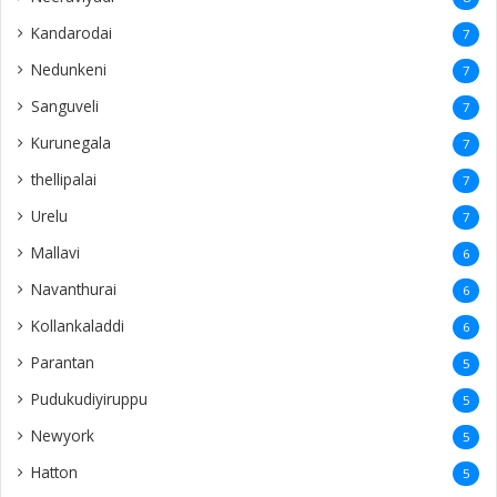
Kandarodai
7
Nedunkeni
7
Sanguveli
7
Kurunegala
7
thellipalai
7
Urelu
7
Mallavi
6
Navanthurai
6
Kollankaladdi
6
Parantan
5
Pudukudiyiruppu
5
Newyork
5
Hatton
5