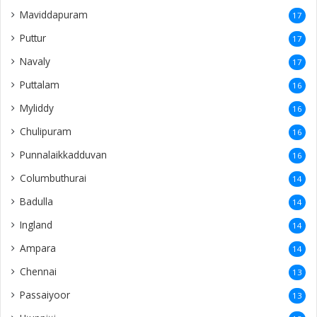
Maviddapuram
17
Puttur
17
Navaly
17
Puttalam
16
Myliddy
16
Chulipuram
16
Punnalaikkadduvan
16
Columbuthurai
14
Badulla
14
Ingland
14
Ampara
14
Chennai
13
Passaiyoor
13