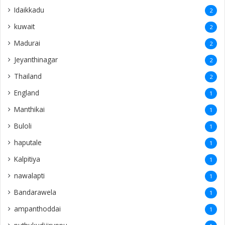
Idaikkadu
2
kuwait
2
Madurai
2
Jeyanthinagar
2
Thailand
2
England
1
Manthikai
1
Buloli
1
haputale
1
Kalpitiya
1
nawalapti
1
Bandarawela
1
ampanthoddai
1