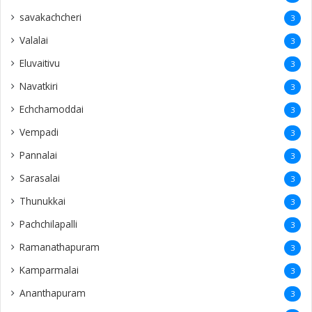
savakachcheri
3
Valalai
3
Eluvaitivu
3
Navatkiri
3
Echchamoddai
3
Vempadi
3
Pannalai
3
Sarasalai
3
Thunukkai
3
Pachchilapalli
3
Ramanathapuram
3
Kamparmalai
3
Ananthapuram
3