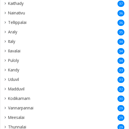
Kaithady
37
Nainativu
36
Tellippalai
36
Araly
35
Italy
34
Ilavalai
34
Puloly
34
Kandy
33
Uduvil
33
Madduvil
32
Kodikamam
30
Vannarpannai
29
Meesalai
29
Thunnalai
29