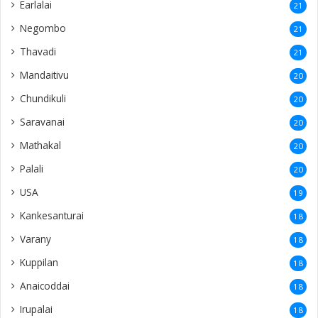
Earlalai
21
Negombo
21
Thavadi
21
Mandaitivu
20
Chundikuli
20
Saravanai
20
Mathakal
20
Palali
20
USA
19
Kankesanturai
18
Varany
18
Kuppilan
18
Anaicoddai
18
Irupalai
18