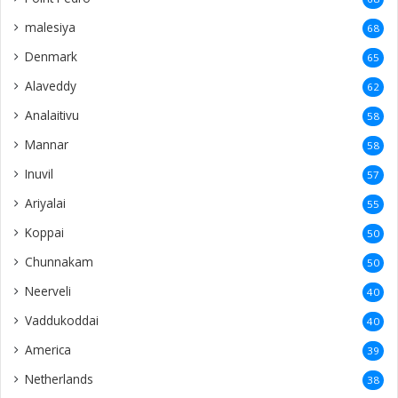
malesiya
68
Denmark
65
Alaveddy
62
Analaitivu
58
Mannar
58
Inuvil
57
Ariyalai
55
Koppai
50
Chunnakam
50
Neerveli
40
Vaddukoddai
40
America
39
Netherlands
38