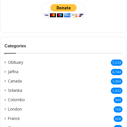
Categories
Obituary
7,533
Jaffna
4,744
Canada
1,964
Srilanka
1,432
Colombo
949
London
768
France
604