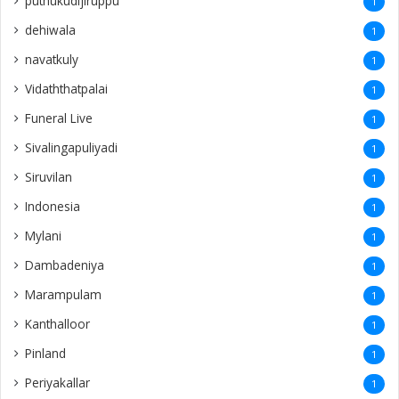
puthukudijiruppu
1
dehiwala
1
navatkuly
1
Vidaththatpalai
1
Funeral Live
1
Sivalingapuliyadi
1
Siruvilan
1
Indonesia
1
Mylani
1
Dambadeniya
1
Marampulam
1
Kanthalloor
1
Pinland
1
Periyakallar
1