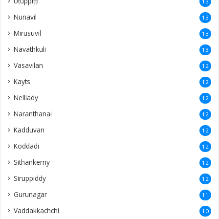
Uṭuppiṭṭi
13
Nunavil
13
Mirusuvil
13
Navathkuli
13
Vasavilan
12
Kayts
12
Nelliady
12
Naranthanai
12
Kadduvan
12
Koddadi
12
Sithankerny
12
Siruppiddy
12
Gurunagar
11
Vaddakkachchi
10