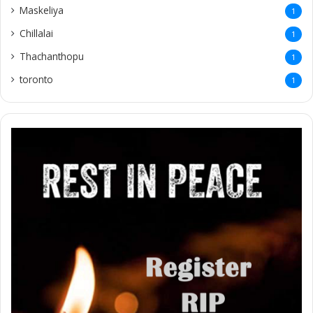
Maskeliya
1
Chillalai
1
Thachanthopu
1
toronto
1