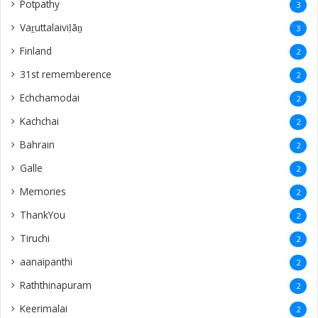
‎Potpathy
3
Vaṟuttalaiviḷāṉ
3
Finland
2
31st rememberence
2
Echchamodai
2
Kachchai
2
Bahrain
2
Galle
2
Memories
2
ThankYou
2
Tiruchi
2
aanaipanthi
2
Raththinapuram
2
Keerimalai
2