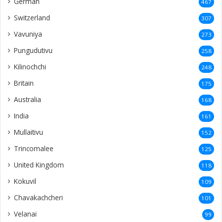
German
467
Switzerland
307
Vavuniya
273
Pungudutivu
258
Kilinochchi
248
Britain
175
Australia
168
India
161
Mullaitivu
152
Trincomalee
125
United Kingdom
118
Kokuvil
109
Chavakachcheri
101
Velanai
99