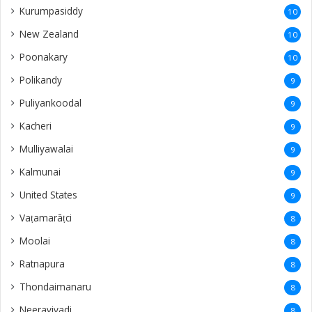
Kurumpasiddy
10
New Zealand
10
Poonakary
10
Polikandy
9
Puliyankoodal
9
Kacheri
9
Mulliyawalai
9
Kalmunai
9
United States
9
Vaṭamarāṭci
8
Moolai
8
Ratnapura
8
Thondaimanaru
8
Neeraviyadi
8