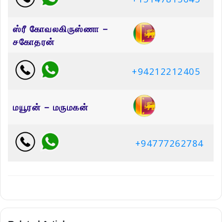
ஸ்ரீ கோவலகிருஸ்ணா –
சகோதரன்
+94212212405
மயூரன் – மருமகன்
+94777262784