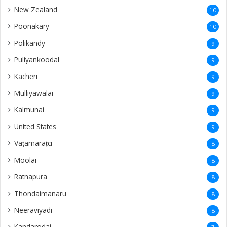
New Zealand
10
Poonakary
10
Polikandy
9
Puliyankoodal
9
Kacheri
9
Mulliyawalai
9
Kalmunai
9
United States
9
Vaṭamarāṭci
8
Moolai
8
Ratnapura
8
Thondaimanaru
8
Neeraviyadi
8
Kandarodai