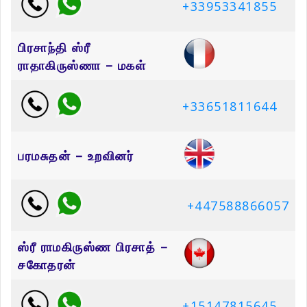
+33953341855
பிரசாந்தி ஸ்ரீ
ராதாகிருஸ்ணா – மகள்
+33651811644
பரமசுதன் – உறவினர்
+447588866057
ஸ்ரீ ராமகிருஸ்ண பிரசாத் –
சகோதரன்
+15147815645