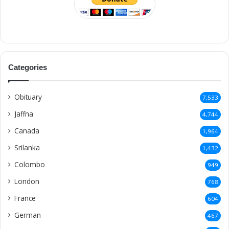
Categories
Obituary
7,533
Jaffna
4,744
Canada
1,964
Srilanka
1,432
Colombo
949
London
768
France
604
German
467