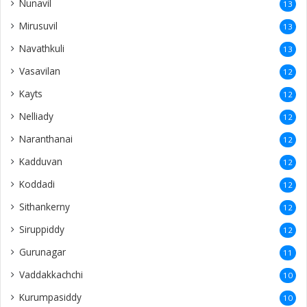
Nunavil
13
Mirusuvil
13
Navathkuli
13
Vasavilan
12
Kayts
12
Nelliady
12
Naranthanai
12
Kadduvan
12
Koddadi
12
Sithankerny
12
Siruppiddy
12
Gurunagar
11
Vaddakkachchi
10
Kurumpasiddy
10