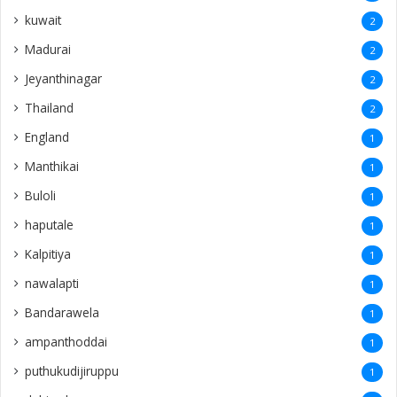
kuwait
2
Madurai
2
Jeyanthinagar
2
Thailand
2
England
1
Manthikai
1
Buloli
1
haputale
1
Kalpitiya
1
nawalapti
1
Bandarawela
1
ampanthoddai
1
puthukudijiruppu
1