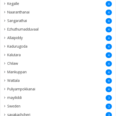
Kegalle
4
Naaranthanai
4
Sangarathai
4
Ezhuthumadduvaal
4
Allaipiddy
4
Kadurugoda
4
Kalutara
4
Chilaw
4
Mankuppan
4
Wattala
4
Puliyampokkanai
4
mayiliddi
3
Sweden
3
savakachcheri
3