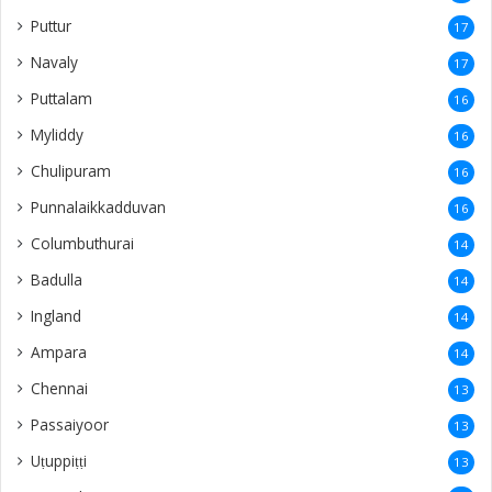
Puttur
17
Navaly
17
Puttalam
16
Myliddy
16
Chulipuram
16
Punnalaikkadduvan
16
Columbuthurai
14
Badulla
14
Ingland
14
Ampara
14
Chennai
13
Passaiyoor
13
Uṭuppiṭṭi
13