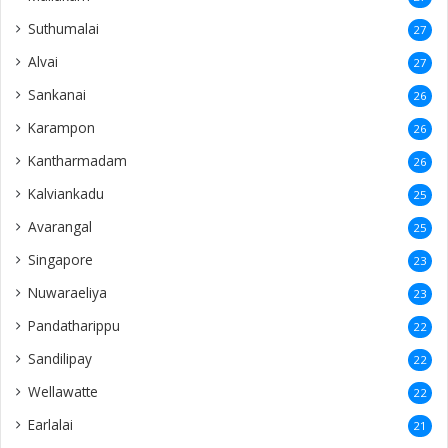
Suthumalai
27
Alvai
27
Sankanai
26
Karampon
26
Kantharmadam
26
Kalviankadu
25
Avarangal
25
Singapore
23
Nuwaraeliya
23
Pandatharippu
22
Sandilipay
22
Wellawatte
22
Earlalai
21