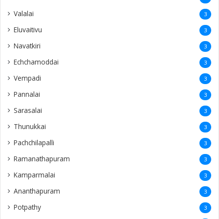
Valalai
3
Eluvaitivu
3
Navatkiri
3
Echchamoddai
3
Vempadi
3
Pannalai
3
Sarasalai
3
Thunukkai
3
Pachchilapalli
3
Ramanathapuram
3
Kamparmalai
3
Ananthapuram
3
‎Potpathy
3