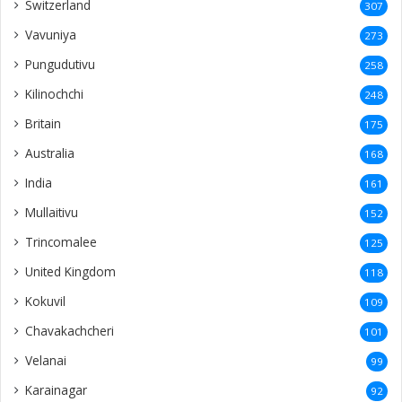
Switzerland
307
Vavuniya
273
Pungudutivu
258
Kilinochchi
248
Britain
175
Australia
168
India
161
Mullaitivu
152
Trincomalee
125
United Kingdom
118
Kokuvil
109
Chavakachcheri
101
Velanai
99
Karainagar
92