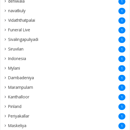
dehiwala
1
navatkuly
1
Vidaththatpalai
1
Funeral Live
1
Sivalingapuliyadi
1
Siruvilan
1
Indonesia
1
Mylani
1
Dambadeniya
1
Marampulam
1
Kanthalloor
1
Pinland
1
Periyakallar
1
Maskeliya
1