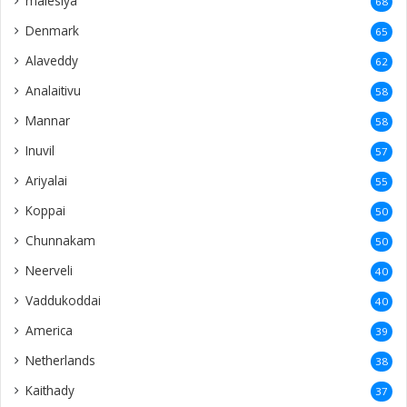
malesiya
68
Denmark
65
Alaveddy
62
Analaitivu
58
Mannar
58
Inuvil
57
Ariyalai
55
Koppai
50
Chunnakam
50
Neerveli
40
Vaddukoddai
40
America
39
Netherlands
38
Kaithady
37