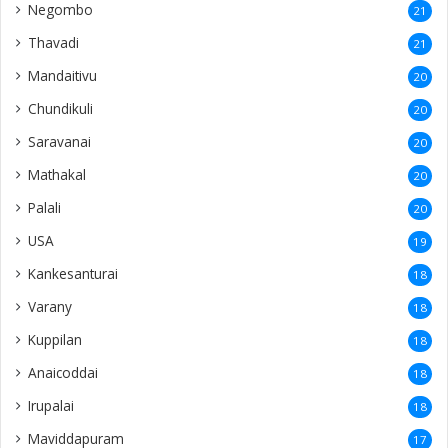
Negombo
21
Thavadi
21
Mandaitivu
20
Chundikuli
20
Saravanai
20
Mathakal
20
Palali
20
USA
19
Kankesanturai
18
Varany
18
Kuppilan
18
Anaicoddai
18
Irupalai
18
Maviddapuram
17