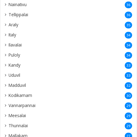
Nainativu
36
Tellippalai
36
Araly
35
Italy
34
Ilavalai
34
Puloly
34
Kandy
33
Uduvil
33
Madduvil
32
Kodikamam
30
Vannarpannai
29
Meesalai
29
Thunnalai
29
Mallakam
27