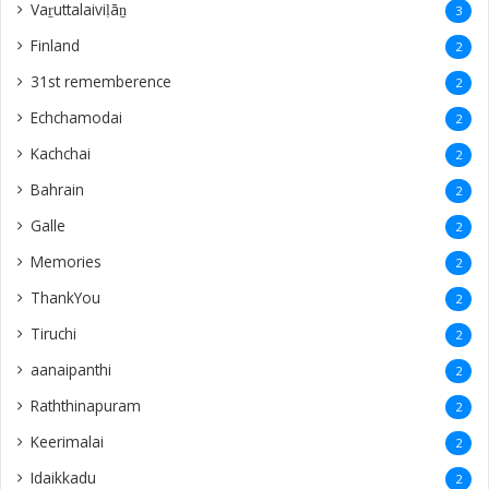
Vaṟuttalaiviḷāṉ
3
Finland
2
31st rememberence
2
Echchamodai
2
Kachchai
2
Bahrain
2
Galle
2
Memories
2
ThankYou
2
Tiruchi
2
aanaipanthi
2
Raththinapuram
2
Keerimalai
2
Idaikkadu
2