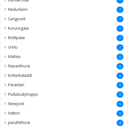
7
Nedunkeni
7
Sanguveli
7
Kurunegala
7
thellipalai
7
Urelu
7
Mallavi
6
Navanthurai
6
Kollankaladdi
6
Parantan
5
Pudukudiyiruppu
5
Newyork
5
Hatton
5
paruththurai
4