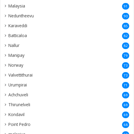
Malaysia
91
Neduntheevu
90
Karaveddi
85
Batticaloa
82
Nallur
82
Manipay
79
Norway
73
Valvettithurai
73
Urumpirai
71
Achchuveli
69
Thirunelveli
69
Kondavil
69
Point Pedro
68