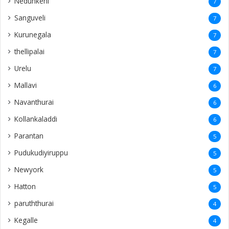
Nedunkeni
7
Sanguveli
7
Kurunegala
7
thellipalai
7
Urelu
7
Mallavi
6
Navanthurai
6
Kollankaladdi
6
Parantan
5
Pudukudiyiruppu
5
Newyork
5
Hatton
5
paruththurai
4
Kegalle
4