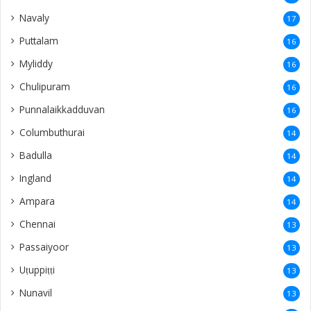
Navaly
17
Puttalam
16
Myliddy
16
Chulipuram
16
Punnalaikkadduvan
16
Columbuthurai
14
Badulla
14
Ingland
14
Ampara
14
Chennai
13
Passaiyoor
13
Uṭuppiṭṭi
13
Nunavil
13