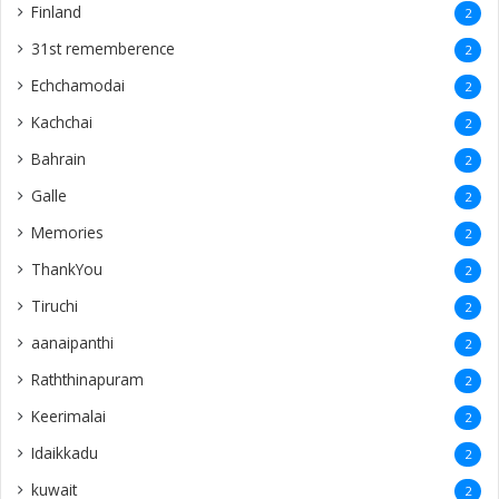
Finland
2
31st rememberence
2
Echchamodai
2
Kachchai
2
Bahrain
2
Galle
2
Memories
2
ThankYou
2
Tiruchi
2
aanaipanthi
2
Raththinapuram
2
Keerimalai
2
Idaikkadu
2
kuwait
2