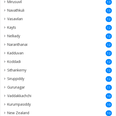
Mirusuvil
13
Navathkuli
13
Vasavilan
12
Kayts
12
Nelliady
12
Naranthanai
12
Kadduvan
12
Koddadi
12
Sithankerny
12
Siruppiddy
12
Gurunagar
11
Vaddakkachchi
10
Kurumpasiddy
10
New Zealand
10