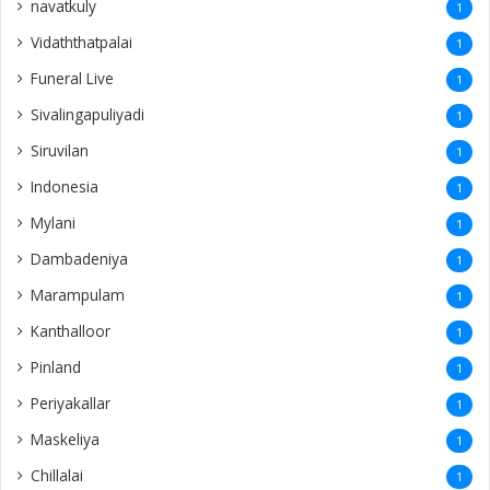
navatkuly
1
Vidaththatpalai
1
Funeral Live
1
Sivalingapuliyadi
1
Siruvilan
1
Indonesia
1
Mylani
1
Dambadeniya
1
Marampulam
1
Kanthalloor
1
Pinland
1
Periyakallar
1
Maskeliya
1
Chillalai
1