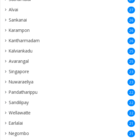
Alvai
27
Sankanai
26
Karampon
26
Kantharmadam
26
Kalviankadu
25
Avarangal
25
Singapore
23
Nuwaraeliya
23
Pandatharippu
22
Sandilipay
22
Wellawatte
22
Earlalai
21
Negombo
21