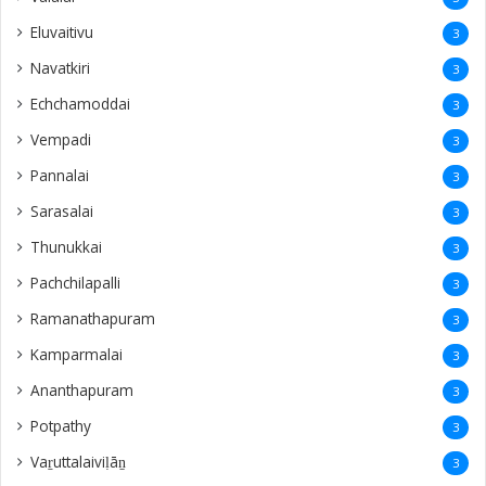
Eluvaitivu
3
Navatkiri
3
Echchamoddai
3
Vempadi
3
Pannalai
3
Sarasalai
3
Thunukkai
3
Pachchilapalli
3
Ramanathapuram
3
Kamparmalai
3
Ananthapuram
3
‎Potpathy
3
Vaṟuttalaiviḷāṉ
3