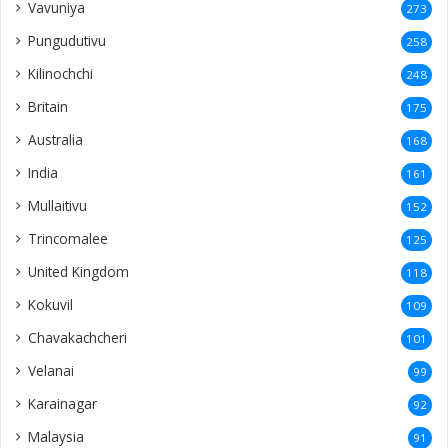
Vavuniya
273
Pungudutivu
258
Kilinochchi
248
Britain
175
Australia
168
India
161
Mullaitivu
152
Trincomalee
125
United Kingdom
118
Kokuvil
109
Chavakachcheri
101
Velanai
99
Karainagar
92
Malaysia
91