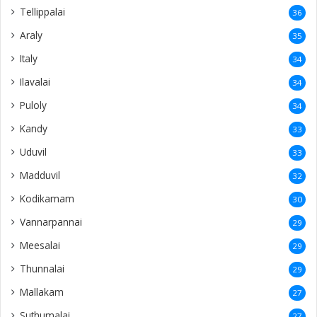
Tellippalai
36
Araly
35
Italy
34
Ilavalai
34
Puloly
34
Kandy
33
Uduvil
33
Madduvil
32
Kodikamam
30
Vannarpannai
29
Meesalai
29
Thunnalai
29
Mallakam
27
Suthumalai
27