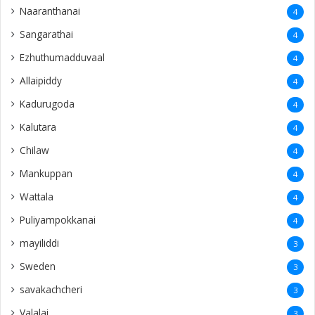
Naaranthanai
4
Sangarathai
4
Ezhuthumadduvaal
4
Allaipiddy
4
Kadurugoda
4
Kalutara
4
Chilaw
4
Mankuppan
4
Wattala
4
Puliyampokkanai
4
mayiliddi
3
Sweden
3
savakachcheri
3
Valalai
3