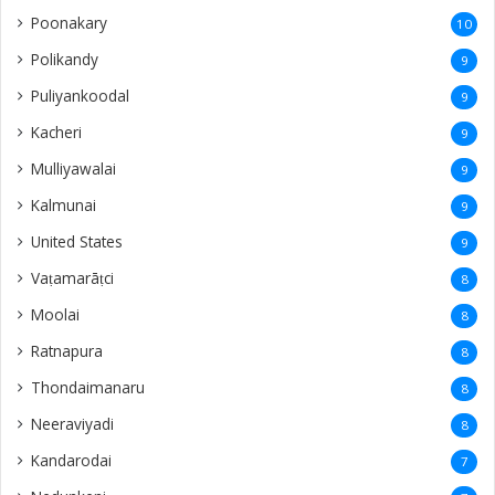
Poonakary
10
Polikandy
9
Puliyankoodal
9
Kacheri
9
Mulliyawalai
9
Kalmunai
9
United States
9
Vaṭamarāṭci
8
Moolai
8
Ratnapura
8
Thondaimanaru
8
Neeraviyadi
8
Kandarodai
7