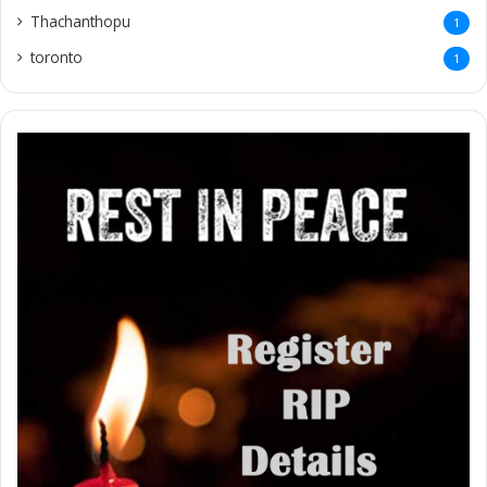
Thachanthopu
1
toronto
1