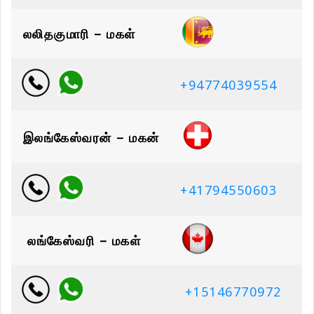
லலிதகுமாரி – மகள்
+94774039554
இலங்கேஸ்வரன் – மகன்
+41794550603
லங்கேஸ்வரி – மகள்
+15146770972