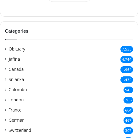
Categories
Obituary
7,533
Jaffna
4,744
Canada
1,964
Srilanka
1,432
Colombo
949
London
768
France
604
German
467
Switzerland
307