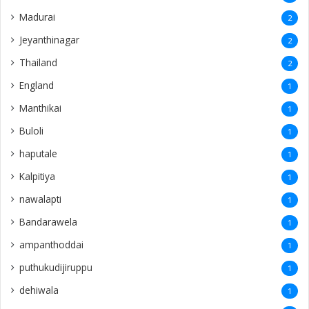
Madurai
2
Jeyanthinagar
2
Thailand
2
England
1
Manthikai
1
Buloli
1
haputale
1
Kalpitiya
1
nawalapti
1
Bandarawela
1
ampanthoddai
1
puthukudijiruppu
1
dehiwala
1