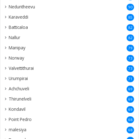
Neduntheevu
90
Karaveddi
85
Batticaloa
82
Nallur
82
Manipay
79
Norway
73
Valvettithurai
73
Urumpirai
71
Achchuveli
69
Thirunelveli
69
Kondavil
69
Point Pedro
68
malesiya
68