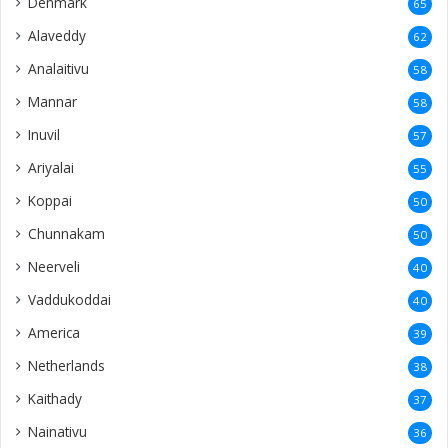
Denmark
65
Alaveddy
62
Analaitivu
58
Mannar
58
Inuvil
57
Ariyalai
55
Koppai
50
Chunnakam
50
Neerveli
40
Vaddukoddai
40
America
39
Netherlands
38
Kaithady
37
Nainativu
36