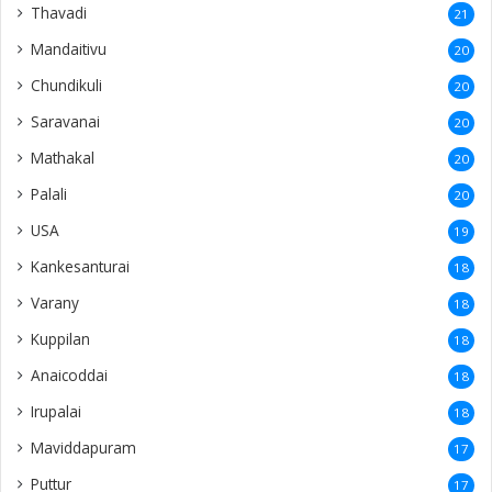
Thavadi
21
Mandaitivu
20
Chundikuli
20
Saravanai
20
Mathakal
20
Palali
20
USA
19
Kankesanturai
18
Varany
18
Kuppilan
18
Anaicoddai
18
Irupalai
18
Maviddapuram
17
Puttur
17