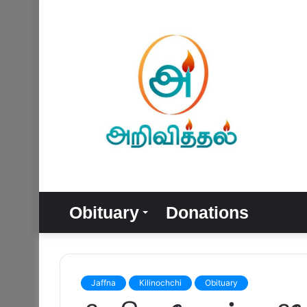
Obituary
Donations
Jaffna
Kilinochchi
Obituary