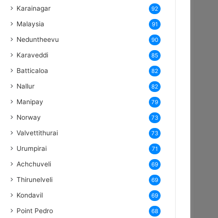
Karainagar
92
Malaysia
91
Neduntheevu
90
Karaveddi
85
Batticaloa
82
Nallur
82
Manipay
79
Norway
73
Valvettithurai
73
Urumpirai
71
Achchuveli
69
Thirunelveli
69
Kondavil
69
Point Pedro
68