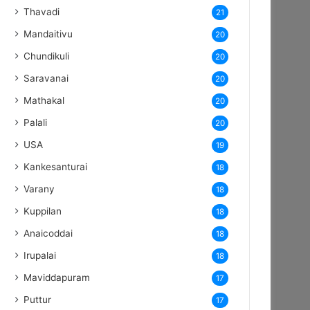
Thavadi
21
Mandaitivu
20
Chundikuli
20
Saravanai
20
Mathakal
20
Palali
20
USA
19
Kankesanturai
18
Varany
18
Kuppilan
18
Anaicoddai
18
Irupalai
18
Maviddapuram
17
Puttur
17