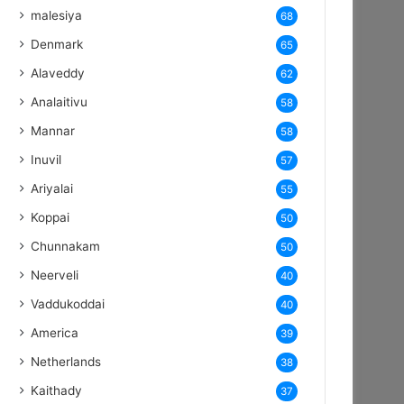
malesiya
68
Denmark
65
Alaveddy
62
Analaitivu
58
Mannar
58
Inuvil
57
Ariyalai
55
Koppai
50
Chunnakam
50
Neerveli
40
Vaddukoddai
40
America
39
Netherlands
38
Kaithady
37