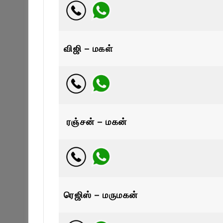
விஜி – மகள்
ரஞ்சன் – மகன்
ரெஜிஸ் – மருமகன்