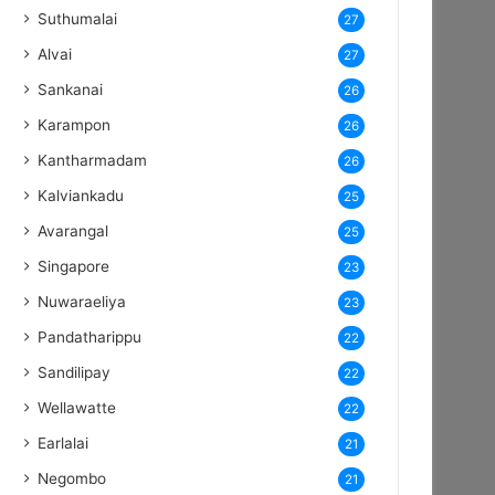
Suthumalai
27
Alvai
27
Sankanai
26
Karampon
26
Kantharmadam
26
Kalviankadu
25
Avarangal
25
Singapore
23
Nuwaraeliya
23
Pandatharippu
22
Sandilipay
22
Wellawatte
22
Earlalai
21
Negombo
21