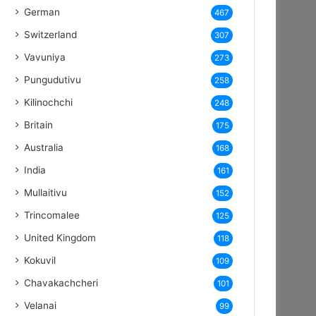
German
467
Switzerland
307
Vavuniya
273
Pungudutivu
258
Kilinochchi
248
Britain
175
Australia
168
India
161
Mullaitivu
152
Trincomalee
125
United Kingdom
118
Kokuvil
109
Chavakachcheri
101
Velanai
99