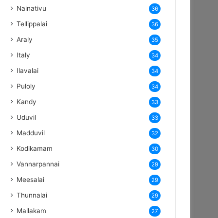
Nainativu
36
Tellippalai
36
Araly
35
Italy
34
Ilavalai
34
Puloly
34
Kandy
33
Uduvil
33
Madduvil
32
Kodikamam
30
Vannarpannai
29
Meesalai
29
Thunnalai
29
Mallakam
27