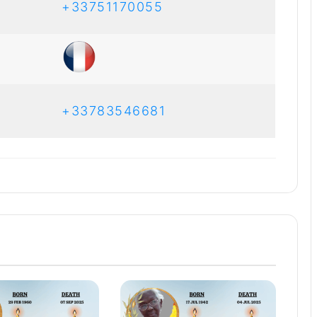
+33751170055
+33783546681