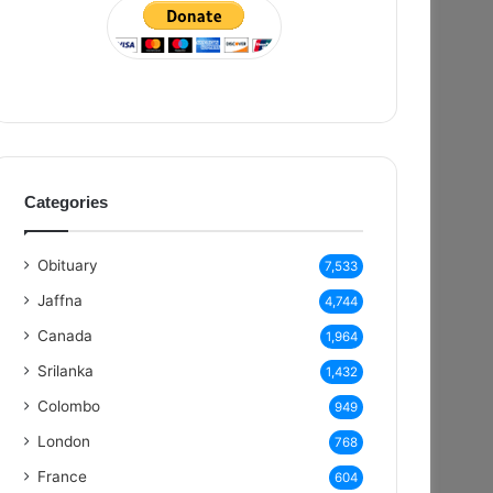
Categories
Obituary
7,533
Jaffna
4,744
Canada
1,964
Srilanka
1,432
Colombo
949
London
768
France
604